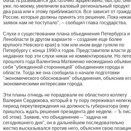
область развивается достаточно эффективно, быстро, они
уже, по-моему, увеличили валовый региональный продукт
два раза или к этому приближаются. Все зависит от гражд
России, которые должны принять это решение. Пока ника
заявок нам не поступало", -- сообщил глава государства.
Слухи о существовании плана объединения Петербурга и
Ленобласти (в другом варианте -- создание еще более
крупного Невского края) в том или ином виде гуляли по
Петербургу с конца 1990-х годов. Представители власти д
недавних пор эти слухи никак не комментировали. Но лет
прошлого года Валентина Матвиенко неожиданно объяви
себя "убежденной сторонницей" объединения города и
области. Тогда же она сообщила о начале подготовки
"экономического обоснования" объединения, объяснив ег
экономическими интересами города.
Эти планы отнюдь не порадовали ее областного коллегу
Валерия Сердюкова, который в ту пору переживал нелегк
период переутверждения на должность губернатора (ему
пришлось ждать решения президента две недели. -- Ъ пис
об этом). Заявив, что объединение -- "задача не
сегодняшнего дня", он в дальнейшем последовательно
жестко высказывался против него, объясняя свою позици