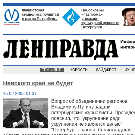
Фашистская
Небоскрёбы
символика появится
«Газпрома»
в метро Петербурга
угрожают
культурной ценности
Петербурга
ТЕМЫ ДНЯ
НОВОСТИ
ДАЙДЖЕСТ
ИХ Н
Невского края не будет
15.02.2008 01:37
Вопрос об объединении регионов
Владимиру Путину задали
петербургские журналисты. Президе
пояснил, что "укрупнение ради
укрупнения не является целью".
"Петербург -- донор, Ленинградская