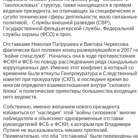
"околосиловых" структур, также находящихся в прямом
ведении президента, но отвечающих за специфические и
сугубо технические сферы деятельности, мало связанные
политикой, - Службы внешней разведки (СВР),
Государственной фельдъегерской службы, Федеральной
службы охраны (ФСО) и проч.
Отставками Николая Патрушева и Виктора Черкесова
фактически был положен конец развернувшейся в 2007 г
"войне спецслужб". Началась она в ходе противостояния
ФСКН и ФСБ по поводу расследования ряда скандальных
коррупционных дел. Именно этот конфликт, в который со
временем были втянуты Генпрокуратура и Следственный
комитет при прокуратуре (СКП), в последнее время во
многом определял взаимоотношения внутри "силового
блока" и политические ориентиры большинства входящих
него ведомств.
Собственно, именно желанием нового президента
избавиться от "наследия" этой "войны силовиков" многие
наблюдатели и объясняют одновременные отставки
руководителей ФСБ и ФСКН, к которым при Владимире
Путине не высказывалось никаких претензий.
Примечательно, что оба "отставника" были переведены н