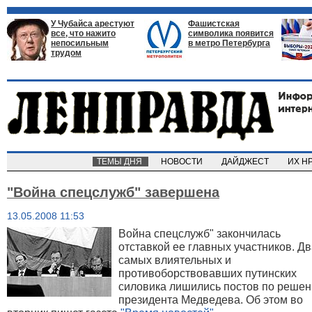
У Чубайса арестуют
Фашистская
все, что нажито
символика появится
непосильным
в метро Петербурга
трудом
ТЕМЫ ДНЯ
НОВОСТИ
ДАЙДЖЕСТ
ИХ Н
"Война спецслужб" завершена
13.05.2008 11:53
Война спецслужб" закончилась
отставкой ее главных участников. Д
самых влиятельных и
противоборствовавших путинских
силовика лишились постов по реше
президента Медведева. Об этом во