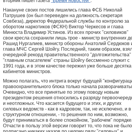
вторник пишет газета
"Время новостей"
.
Накануне своих постов лишились глава ФСБ Николай
Патрушев (он был переведен на должность секретаря
Совбеза), директор Федеральной службы по контролю за
оборотом наркотиков (ФСКН) Виктор Черкесов и глава
Минюста Владимир Устинов. Из всех прочих "силовиков"
свои кресла сохранили лишь трое - министр внутренних д
Рашид Нургалиев, министр обороны Анатолий Сердюков 
глава МЧС Сергей Шойгу. Последний, таким образом, взя
очередной рекорд правительственного "долгожительства" 
"главным спасателем" страны Шойгу бессменно служит с
1991 года, и в этом качестве пережил уже больше десятка
кабинетов министров.
Можно полагать, что интрига вокруг будущей "конфигурац
правоохранительного блока только начала разворачивать
Очевидно, что все принятые по этому поводу новым
президентом решения относились к разряду первоочеред
и неотложных. Что касается будущего и этих, и других
силовых ведомств - как в кадровом, так, не исключено, и в
структурном отношении, - то решения по ним, возможно,
будут приниматься в более спокойном, "рабочем" порядке
Отчасти в пользу этой версии говорит то, что пока не было
подписано никаких указов по целому ряду "силовых" и