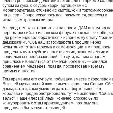
членов российской делегации”. Угощали на приеме холод
супом из лука, с соусом карри, артишоками с
морепродуктами, отбивной с картошкой и тортом-мороже
на десерт. Сопровождалось все, разумеется, хересом и
испанским красным вином.
А перед тем, как отправиться на прием, ДАМ выступил на
первом российско-испанском форуме гражданских общест
Где рекомендовал обратиться к испанскому опыту “транзи
демократии”. “Оба наших государства прошли через
испытание тоталитаризма и самоизоляции, им пришлось
проделать путь глубоких политических, экономических и
социальных преобразований. По сути, нашим странам
пришлось избавляться от тяжелой болезни”, — занялся
сравнением Медведев, правда, посоветовав избегать
прямых аналогий.
Тем временем его супруга побывала вместе с королевой 
Высшей музыкальной школе имени королевы Софии. Обе
дамы, кстати, сами умеют играть на фортепьяно. Что
королева и продемонстрировала, тут же исполнив “Собач
вальс”. Нашей первой леди, конечно, сложно было
конкурировать с этим произведением, поэтому она
предпочла быть слушательницей.