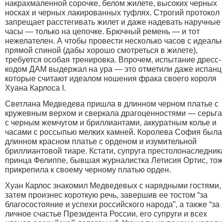
накрахмаленной сорочке, белом жилете, высоких черных
носках и черных лакированных туфлях
. Строгий протокол
запрещает расстегивать жилет и даже надевать наручные
часы — только на цепочке. Брючный ремень — и тот
нежелателен. А чтобы провести несколько часов с идеаль
прямой спиной (дабы хорошо смотреться в жилете),
требуется особая тренировка. Впрочем, испытание дресс-
кодом ДАМ выдержал на ура — это отметили даже испанц
которые считают идеалом ношения фрака своего короля
Хуана Карлоса I.
Светлана Медведева пришла в длинном черном платье с
кружевным верхом и сверкала драгоценностями — серьг
с черным жемчугом и бриллиантами, аккуратным колье и
часами с россыпью мелких камней. Королева София была
длинном красном платье с орденом и изумительной
бриллиантовой тиаре. Кстати, супруга престолонаследник
принца Фелиппе, бывшая журналистка Летисия Ортис, то
прикрепила к своему черному платью орден.
Хуан Карлос знакомил Медведевых с нарядными гостями,
затем произнес короткую речь, завершив ее тостом “за
благосостояние и успехи российского народа”, а также “за
личное счастье Президента России, его супруги и всех