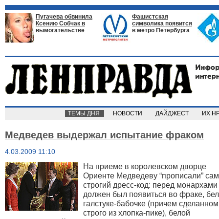
Пугачева обвинила
Фашистская
Ксению Собчак в
символика появится
вымогательстве
в метро Петербурга
ТЕМЫ ДНЯ
НОВОСТИ
ДАЙДЖЕСТ
ИХ Н
Медведев выдержал испытание фраком
4.03.2009 11:10
На приеме в королевском дворце
Ориенте Медведеву “прописали” са
строгий дресс-код: перед монархами
должен был появиться во фраке, бе
галстуке-бабочке (причем сделанном
строго из хлопка-пике), белой