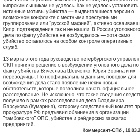
кипрским сыщикам не удалось. Как не удалось установить 
истинные мотивы убийства — выдвигавшиеся версии о
возможном конфликте с местными преступными
группировками или "русской мафией", активно осваивав
Кипр, подтверждения так и не нашли. В России уголовног
дела по факту убийства не возбуждалось — хотя само
убийство оставалось на особом контроле оперативных
служб.
13 марта этого года руководство петербургского управле
СКП приняло решение о возбуждении уголовного дела по
факту убийства Вячеслава Шевченко, Юрия Зорина и их
переводчицы. По неофициальным данным, поводом для
возбуждения дела стало появление неких новых
обстоятельств, которые позволили начать официальное
расследование. Не исключено, что такие сведения следст
получило в рамках расследования дела Владимира
Барсукова (Кумарина), которому следственный комитет п
прокуратуре РФ предъявил обвинения в организации
"тамбовского" ОПС, убийстве и рейдерских захватах
предприятий.
Коммерсант-СПб , 19.03.