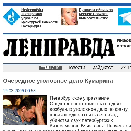
Небоскрёбы
Пугачева обвинила
«Газпрома»
Ксению Собчак в
угрожают
вымогательстве
культурной ценности
Петербурга
ТЕМЫ ДНЯ
НОВОСТИ
ДАЙДЖЕСТ
ИХ Н
Очередное уголовное дело Кумарина
19.03.2009 00:53
Петербургское управление
Следственного комитета на днях
возбудило уголовное дело по факту
произошедшего пять лет назад
убийства двух петербургских
бизнесменов, Вячеслава Шевченко и