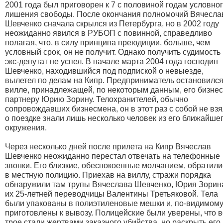
2001 года был приговорен к 7 с половиной годам условно
лишения свободы. После окончания полномочий Вячесла
Шевченко сначала скрылся из Петербурга, но в 2002 году
неожиданно явился в РУБОП с повинной, справедливо
полагая, что, в силу принципа преюдиции, больше, чем
условный срок, он не получит. Однако получить судимость
экс-депутат не успел. В начале марта 2004 года господин
Шевченко, находившийся под подпиской о невыезде,
вылетел по делам на Кипр. Предприниматель остановился
вилле, принадлежащей, по некоторым данным, его бизнес
партнеру Юрию Зорину. Телохранителей, обычно
сопровождавших бизнесмена, он в этот раз с собой не взя
о поездке знали лишь несколько человек из его ближайше
окружения.
Через несколько дней после прилета на Кипр Вячеслав
Шевченко неожиданно перестал отвечать на телефонные
звонки. Его близкие, обеспокоенные молчанием, обратили
в местную полицию. Приехав на виллу, стражи порядка
обнаружили там трупы Вячеслава Шевченко, Юрия Зорин
их 25-летней переводчицы Валентины Третьяковой. Тела
были упакованы в полиэтиленовые мешки и, по-видимому
приготовлены к вывозу. Полицейские были уверены, что в
трое стали жертвами заказного убийства, но раскрыть его