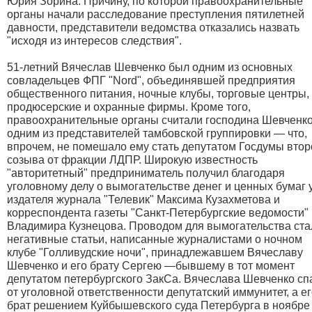
Юрия Зорина. Причину, по которой правоохранительные
органы начали расследование преступления пятилетней
давности, представители ведомства отказались назвать
"исходя из интересов следствия".
51-летний Вячеслав Шевченко был одним из основных
совладельцев ФПГ "Nord", объединявшей предприятия
общественного питания, ночные клубы, торговые центры,
продюсерские и охранные фирмы. Кроме того,
правоохранительные органы считали господина Шевченк
одним из представителей тамбовской группировки — что,
впрочем, не помешало ему стать депутатом Госдумы втор
созыва от фракции ЛДПР. Широкую известность
"авторитетный" предприниматель получил благодаря
уголовному делу о вымогательстве денег и ценных бумаг 
издателя журнала "Телевик" Максима Кузахметова и
корреспондента газеты "Санкт-Петербургские ведомости"
Владимира Кузнецова. Проводом для вымогательства ста
негативные статьи, написанные журналистами о ночном
клубе "Голливудские ночи", принадлежавшем Вячеславу
Шевченко и его брату Сергею —бывшему в тот момент
депутатом петербургского ЗакСа. Вячеслава Шевченко сп
от уголовной ответственности депутатский иммунитет, а е
брат решением Куйбышевского суда Петербурга в ноябре