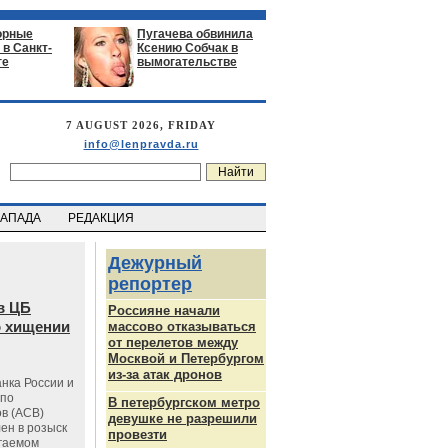
орные
Пугачева обвинила
в Санкт-
Ксению Собчак в
ге
вымогательстве
7 AUGUST 2026, FRIDAY
info@lenpravda.ru
ЗАПАДА
РЕДАКЦИЯ
Дежурный
репортер
в ЦБ
Россияне начали
о хищении
массово отказываться
от перелетов между
Москвой и Петербургом
из-за атак дронов
нка России и
 по
В петербургском метро
в (АСВ)
девушке не разрешили
ен в розыск
провезти
агаемом