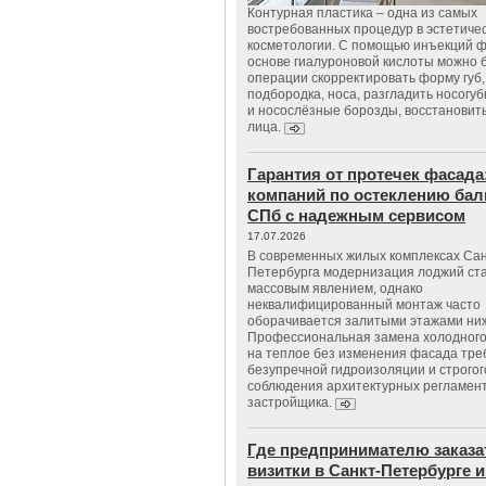
Контурная пластика – одна из самых
востребованных процедур в эстетиче
косметологии. С помощью инъекций 
основе гиалуроновой кислоты можно 
операции скорректировать форму губ, 
подбородка, носа, разгладить носогу
и носослёзные борозды, восстановить
лица.
Гарантия от протечек фасада
компаний по остеклению бал
СПб с надежным сервисом
17.07.2026
В современных жилых комплексах Сан
Петербурга модернизация лоджий ст
массовым явлением, однако
неквалифицированный монтаж часто
оборачивается залитыми этажами ни
Профессиональная замена холодного
на теплое без изменения фасада тре
безупречной гидроизоляции и строгог
соблюдения архитектурных регламен
застройщика.
Где предпринимателю заказа
визитки в Санкт-Петербурге и