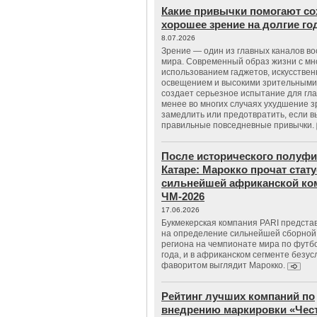
Какие привычки помогают со
хорошее зрение на долгие г
8.07.2026
Зрение — один из главных каналов в
мира. Современный образ жизни с м
использованием гаджетов, искусстве
освещением и высокими зрительными
создает серьезное испытание для гла
менее во многих случаях ухудшение 
замедлить или предотвратить, если 
правильные повседневные привычки.
После исторического полуфи
Катаре: Марокко прочат стату
сильнейшей африканской ко
ЧМ-2026
17.06.2026
Букмекерская компания PARI предста
на определение сильнейшей сборной
региона на чемпионате мира по футб
года, и в африканском сегменте безу
фаворитом выглядит Марокко.
Рейтинг лучших компаний по
внедрению маркировки «Чес