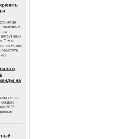
хранить
оды
осприятия
ногочасовым
нным
 нагрузками
з. Тем не
зрения можно
выработать
нала в
с
манды на
вила линию
 каждого
олу 2026
словным
тный