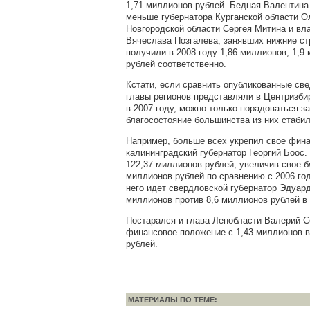
1,71 миллионов рублей. Бедная Валентин
меньше губернатора Курганской области О
Новгородской области Сергея Митина и вл
Вячеслава Позгалева, занявших нижние ст
получили в 2008 году 1,86 миллионов, 1,9
рублей соответственно.
Кстати, если сравнить опубликованные св
главы регионов представляли в Центризби
в 2007 году, можно только порадоваться з
благосостояние большинства из них стабил
Например, больше всех укрепил свое фин
калининградский губернатор Георгий Боос.
122,37 миллионов рублей, увеличив свое б
миллионов рублей по сравнению с 2006 го
него идет свердловской губернатор Эдуард
миллионов против 8,6 миллионов рублей в 
Постарался и глава Ленобласти Валерий 
финансовое положение с 1,43 миллионов в
рублей.
МАТЕРИАЛЫ ПО ТЕМЕ: