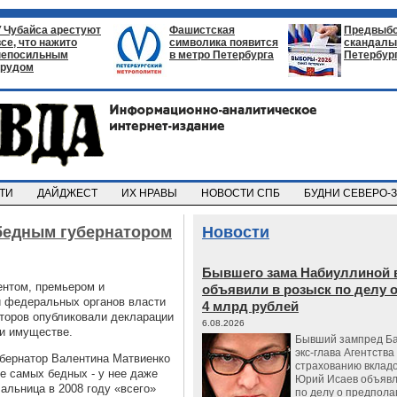
У Чубайса арестуют
Фашистская
Предвыб
все, что нажито
символика появится
скандалы 
непосильным
в метро Петербурга
Петербур
трудом
СТИ
ДАЙДЖЕСТ
ИХ НРАВЫ
НОВОСТИ СПБ
БУДНИ СЕВЕРО-
бедным губернатором
Новости
Бывшего зама Набиуллиной 
ентом, премьером и
объявили в розыск по делу 
 федеральных органов власти
4 млрд рублей
аторов опубликовали декларации
6.08.2026
 и имуществе.
Бывший зампред Ба
экс-глава Агентства
убернатор Валентина Матвиенко
страхованию вкладо
е самых бедных - у нее даже
Юрий Исаев объявл
альница в 2008 году «всего»
по делу о предпол