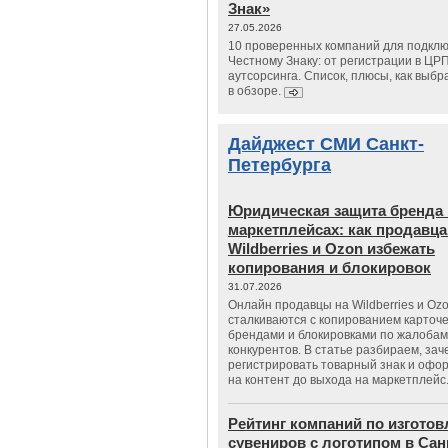
Знак»
27.05.2026
10 проверенных компаний для подклю
Честному Знаку: от регистрации в ЦР
аутсорсинга. Список, плюсы, как выбр
в обзоре.
Дайджест СМИ Санкт-
Петербурга
Юридическая защита бренда 
маркетплейсах: как продавц
Wildberries и Ozon избежать
копирования и блокировок
31.07.2026
Онлайн продавцы на Wildberries и Oz
сталкиваются с копированием карточе
брендами и блокировками по жалобам
конкурентов. В статье разбираем, зач
регистрировать товарный знак и офо
на контент до выхода на маркетплейс
Рейтинг компаний по изгото
сувениров с логотипом в Сан