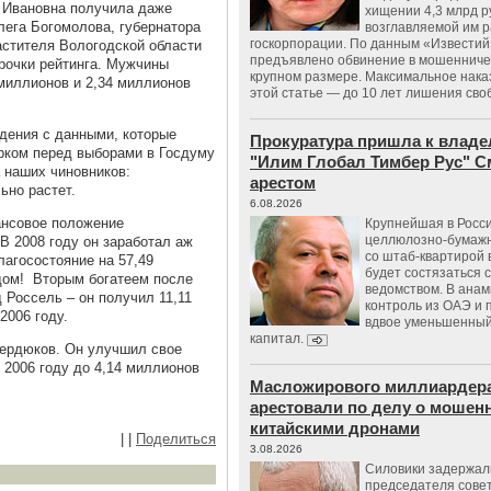
а Ивановна получила даже
хищении 4,3 млрд р
лега Богомолова, губернатора
возглавляемой им 
госкорпорации. По данным «Известий
астителя Вологодской области
предъявлено обвинение в мошенничес
рочки рейтинга. Мужчины
крупном размере. Максимальное нака
 миллионов и 2,34 миллионов
этой статье — до 10 лет лишения сво
едения с данными, которые
Прокуратура пришла к владе
рком перед выборами в Госдуму
"Илим Глобал Тимбер Рус" С
а наших чиновников:
арестом
ьно растет.
6.08.2026
ансовое положение
Крупнейшая в Росс
целлюлозно-бумаж
 В 2008 году он заработал аж
со штаб-квартирой 
лагосостояние на 57,49
будет состязаться 
дом! Вторым богатеем после
ведомством. В анам
 Россель – он получил 11,11
контроль из ОАЭ и
2006 году.
вдвое уменьшенный
капитал.
Сердюков. Он улучшил свое
 2006 году до 4,14 миллионов
Масложирового миллиардера
арестовали по делу о мошенн
китайскими дронами
|
|
Поделиться
3.08.2026
Силовики задержал
председателя сове