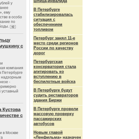
шпица‑инвалида
ублей у
ранее
В Петербурге
», ему
стабилизировалась
тве в особо
ситуация с
зание по
обеспечением
боды.
топливом
Петербург занял 11-е
льцу
место среди регионов
мушкину с
России по качеству
дорог
Петербургская
ии
консерватория стала
ная компания
агитировать ко
в Петербурге
вступлению в
с надзорным
беспилотные войска
незе -
 примерно
В Петербурге будут
 уставный
судить реставраторов
здания Биржи
В Петербурге провели
 Кустова
массовую проверку
ичестве с
пассажирских
автобусов
Новым главой
и в Москве
«Ленфильма» назначен
та