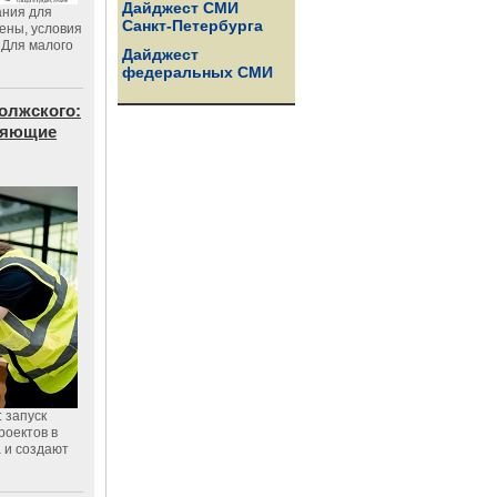
Дайджест СМИ
ания для
Санкт-Петербурга
цены, условия
 Для малого
Дайджест
федеральных СМИ
олжского:
еняющие
 запуск
роектов в
а и создают