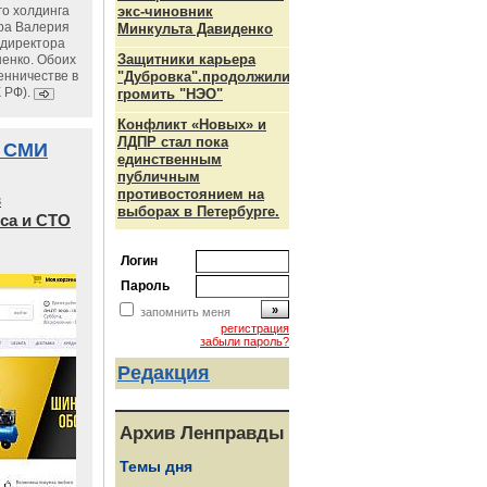
го холдинга
экс-чиновник
ра Валерия
Минкульта Давиденко
ндиректора
Защитники карьера
енко. Обоих
енничестве в
"Дубровка".продолжили
К РФ).
громить "НЭО"
Конфликт «Новых» и
ЛДПР стал пока
 СМИ
единственным
публичным
противостоянием на
в
выборах в Петербурге.
са и СТО
Логин
Пароль
запомнить меня
регистрация
забыли пароль?
Редакция
Архив Ленправды
Темы дня