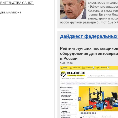
директоров пищево
АВИТЕЛЬСТВА САНКТ-
«Эфко» миллиарде
Кустова, а также ге
 два миллиона
группы Евгения Ляш
заподозрили в мош
особо крупном размере (ч. 4 ст. 159 У
Дайджест федеральных
Рейтинг лучших поставщико
оборудования для автосерви
в России
5.08.2026