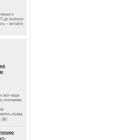
чения к
ПТ до полного
ать – читайте
на
ам
on всё чаще
к, похожими
ем
рмлять права
.
влению
кт-