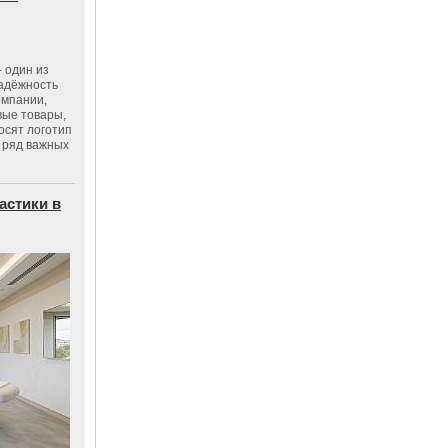
 один из
адёжность
омпании,
вые товары,
осят логотип
 ряд важных
астики в