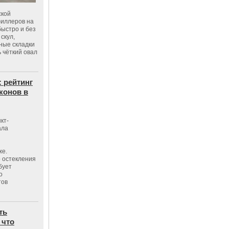
ской
филлеров на
быстро и без
скул,
бные складки
 чёткий овал
: рейтинг
конов в
кт-
ала
же.
 остекления
бует
о
тов
ть
 что