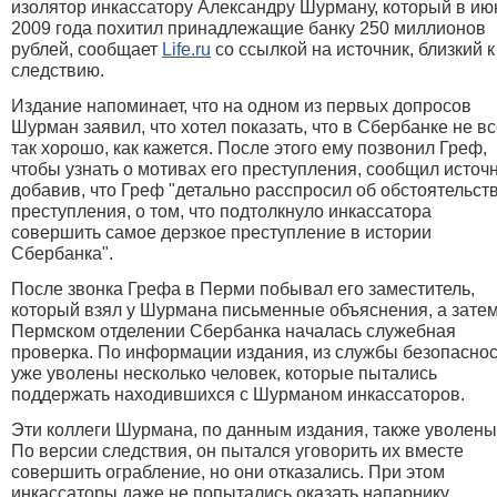
изолятор инкассатору Александру Шурману, который в ию
2009 года похитил
принадлежащие банку 250 миллионов
рублей, сообщает
Life.ru
со ссылкой на источник, близкий к
следствию.
Издание напоминает, что на одном из первых допросов
Шурман заявил, что хотел показать, что в Сбербанке не в
так хорошо, как кажется. После этого ему позвонил Греф,
чтобы узнать о мотивах его преступления, сообщил источн
добавив, что Греф "детально расспросил об обстоятельст
преступления, о том, что подтолкнуло инкассатора
совершить самое дерзкое преступление в истории
Сбербанка".
После звонка Грефа в Перми побывал его заместитель,
который взял у Шурмана письменные объяснения, а затем
Пермском отделении Сбербанка началась служебная
проверка. По информации издания, из службы безопасно
уже уволены несколько человек, которые пытались
поддержать находившихся с Шурманом инкассаторов.
Эти коллеги Шурмана, по данным издания, также уволены
По версии следствия, он пытался уговорить их вместе
совершить ограбление, но они отказались. При этом
инкассаторы даже не попытались оказать напарнику