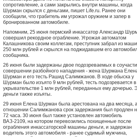
сопротивление, а сами закрылись внутри машины, когда
Шурман скрылся с деньгами, пишет Life.ru. Ранее они
сообщили, что грабитель им угрожал оружием и запер в
бронированном автомобиле.
Напомним, 25 июня пермский инкассатор Александр Шур
совершил рекордное ограбление
. Угрожая автоматом
Калашникова своим коллегам, преступник забрал из маш
250 млн рублей и скрылся на поджидавшем его автомоби
сообщника.
26 июня были задержаны двое подозреваемых в соучасти
совершении разбойного нападения - жена Шурмана Елен
Шурман и его тесть Рашид Салимжанов. В ходе обыска у
Шурман было изъято 9 млн рублей, тесть подозревается в
укрывательстве 1 млн рублей, переданных ему дочерью. 
деньги также изъяты.
29 июня Елена Шурман была арестована на два месяца, а
отношении Салимжанова срок задержания был продлен 
72 часа. 30 июня был также установлен автомобиль
ВАЗ-2109, на котором перевозились похищенные после
ограбления инкассаторской машины деньги, и задержан
водитель
этого автомобиля - ранее судимый мужчина,