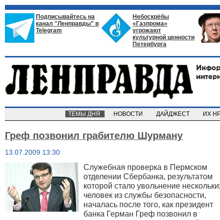
Подписывайтесь на
Небоскрёбы
канал "Ленправды" в
«Газпрома»
Telegram
угрожают
культурной ценности
Петербурга
ТЕМЫ ДНЯ
НОВОСТИ
ДАЙДЖЕСТ
ИХ Н
Греф позвонил грабителю Шурману
13.07.2009 13:30
Служебная проверка в Пермском
отделении Сбербанка, результатом
которой стало увольнение нескольки
человек из службы безопасности,
началась после того, как президент
банка Герман Греф позвонил в