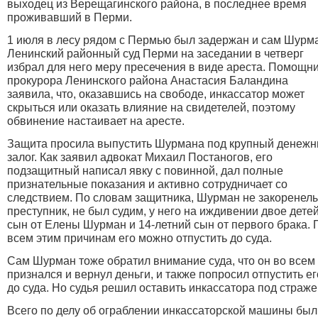
выходец из Верещагинского района, в последнее время
проживавший в Перми.
1 июля в лесу рядом с Пермью был задержан и сам Шурм
Ленинский районный суд Перми на заседании в четверг
избрал для него меру пресечения в виде ареста. Помощн
прокурора Ленинского района Анастасия Баландина
заявила, что, оказавшись на свободе, инкассатор может
скрыться или оказать влияние на свидетелей, поэтому
обвинение настаивает на аресте.
Защита просила выпустить Шурмана под крупный денеж
залог. Как заявил адвокат Михаил Постаногов, его
подзащитный написал явку с повинной, дал полные
признательные показания и активно сотрудничает со
следствием. По словам защитника, Шурман не закоренел
преступник, не был судим, у него на иждивении двое детей
сын от Елены Шурман и 14-летний сын от первого брака. 
всем этим причинам его можно отпустить до суда.
Сам Шурман тоже обратил внимание суда, что он во всем
признался и вернул деньги, и также попросил отпустить ег
до суда. Но судья решил оставить инкассатора под страже
Всего по делу об ограблении инкассаторской машины был