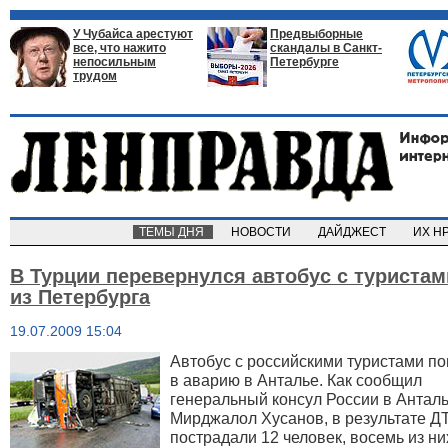
У Чубайса арестуют
Предвыборные
все, что нажито
скандалы в Санкт-
непосильным
Петербурге
трудом
ТЕМЫ ДНЯ
НОВОСТИ
ДАЙДЖЕСТ
ИХ Н
В Турции перевернулся автобус с туристам
из Петербурга
19.07.2009 15:04
Автобус с российскими туристами п
в аварию в Анталье. Как сообщил
генеральный консул России в Антал
Мирджалол Хусанов, в результате Д
пострадали 12 человек, восемь из ни