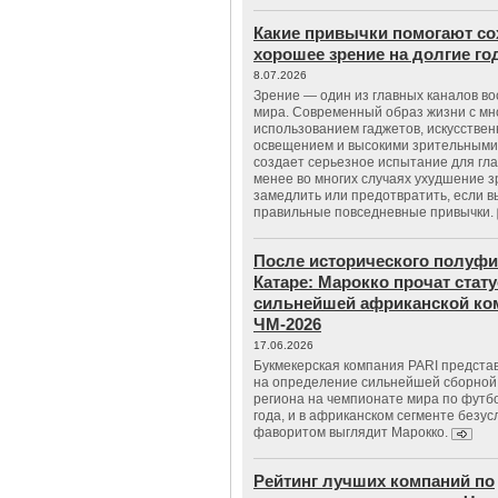
Какие привычки помогают со
хорошее зрение на долгие г
8.07.2026
Зрение — один из главных каналов в
мира. Современный образ жизни с м
использованием гаджетов, искусстве
освещением и высокими зрительными
создает серьезное испытание для гла
менее во многих случаях ухудшение 
замедлить или предотвратить, если 
правильные повседневные привычки.
После исторического полуфи
Катаре: Марокко прочат стату
сильнейшей африканской ко
ЧМ-2026
17.06.2026
Букмекерская компания PARI предста
на определение сильнейшей сборной
региона на чемпионате мира по футб
года, и в африканском сегменте безу
фаворитом выглядит Марокко.
Рейтинг лучших компаний по