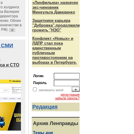
«Ленфильма» назначен
та
го холдинга
экс-чиновник
ра Валерия
Минкульта Давиденко
ндиректора
Защитники карьера
енко. Обоих
енничестве в
"Дубровка".продолжили
К РФ).
громить "НЭО"
Конфликт «Новых» и
ЛДПР стал пока
 СМИ
единственным
публичным
противостоянием на
в
выборах в Петербурге.
са и СТО
Логин
Пароль
запомнить меня
регистрация
забыли пароль?
Редакция
Архив Ленправды
Темы дня