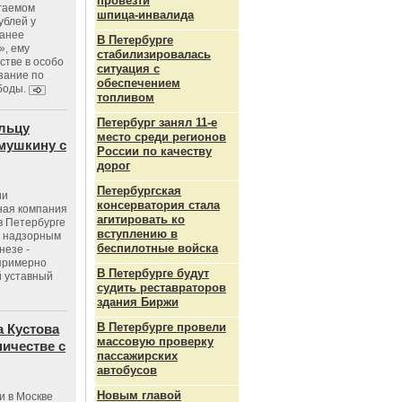
провезти
агаемом
шпица‑инвалида
ублей у
ранее
В Петербурге
», ему
стабилизировалась
тве в особо
ситуация с
зание по
обеспечением
боды.
топливом
Петербург занял 11-е
льцу
место среди регионов
мушкину с
России по качеству
дорог
Петербургская
ии
консерватория стала
ная компания
агитировать ко
в Петербурге
вступлению в
с надзорным
беспилотные войска
незе -
 примерно
В Петербурге будут
 уставный
судить реставраторов
здания Биржи
В Петербурге провели
 Кустова
массовую проверку
ичестве с
пассажирских
автобусов
Новым главой
и в Москве