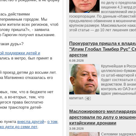
по делу о предпол
хищении 4,3 млрд р
возглавляемой им 
лась действиями
госкорпорации. По данным «Известий
степриимным городом. Мы
предъявлено обвинение в мошенничес
али жители всех регионов, чтоб
крупном размере. Максимальное нака
олову пришла?», - заявила
этой статье — до 10 лет лишения сво
 Гарюгин получил взыскание.
Прокуратура пришла к владе
такая дурь»?
"Илим Глобал Тимбер Рус" С
ой поддержки детей и
арестом
ались в метро, был принят в
6.08.2026
Крупнейшая в Росс
целлюлозно-бумаж
 проезд детям до восьми лет.
со штаб-квартирой 
на Матвиенко отказалась его
будет состязаться 
ведомством. В анам
контроль из ОАЭ и
рвых, тем, что в бюджете нет
вдвое уменьшенный
, а во-вторых, тем, что
капитал.
егося права бесплатно
дном транспорте детей-
Масложирового миллиардера
арестовали по делу о мошенн
ею пункта
внесла другой
–
о том,
китайскими дронами
ко дети до семи лет,
3.08.2026
Силовики задержал