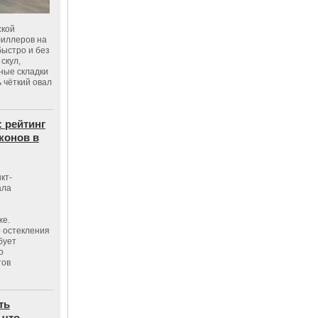
ской
филлеров на
быстро и без
скул,
бные складки
 чёткий овал
: рейтинг
конов в
кт-
ала
же.
 остекления
бует
о
тов
ть
 что