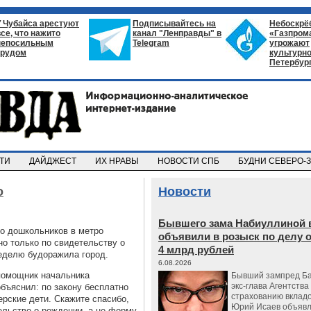
У Чубайса арестуют
Подписывайтесь на
Небоскрё
все, что нажито
канал "Ленправды" в
«Газпром
непосильным
Telegram
угрожают
трудом
культурно
Петербур
СТИ
ДАЙДЖЕСТ
ИХ НРАВЫ
НОВОСТИ СПБ
БУДНИ СЕВЕРО-
о
Новости
Бывшего зама Набиуллиной 
то дошкольников в метро
объявили в розыск по делу 
но только по свидетельству о
4 млрд рублей
еделю будоражила город.
6.08.2026
помощник начальника
Бывший зампред Ба
экс-глава Агентства
бъяснил: по закону бесплатно
страхованию вкладо
ерские дети. Скажите спасибо,
Юрий Исаев объявл
ельство о рождении, а не форму