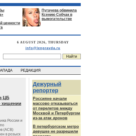
бы
Пугачева обвинила
а»
Ксению Собчак в
вымогательстве
й ценности
га
6 AUGUST 2026, THURSDAY
info@lenpravda.ru
ЗАПАДА
РЕДАКЦИЯ
Дежурный
репортер
в ЦБ
Россияне начали
о хищении
массово отказываться
от перелетов между
Москвой и Петербургом
из-за атак дронов
нка России и
 по
В петербургском метро
в (АСВ)
девушке не разрешили
ен в розыск