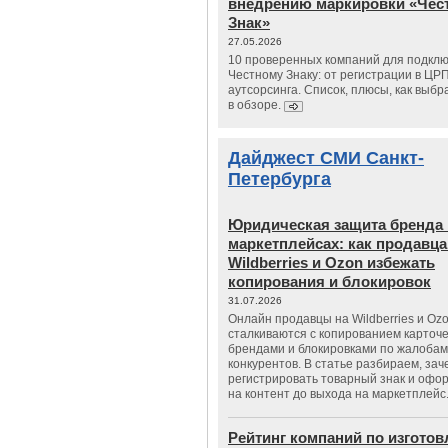
внедрению маркировки «Чес
Знак»
27.05.2026
10 проверенных компаний для подклю
Честному Знаку: от регистрации в ЦР
аутсорсинга. Список, плюсы, как выбр
в обзоре.
Дайджест СМИ Санкт-
Петербурга
Юридическая защита бренда 
маркетплейсах: как продавц
Wildberries и Ozon избежать
копирования и блокировок
31.07.2026
Онлайн продавцы на Wildberries и Oz
сталкиваются с копированием карточе
брендами и блокировками по жалобам
конкурентов. В статье разбираем, зач
регистрировать товарный знак и офо
на контент до выхода на маркетплейс
Рейтинг компаний по изгото