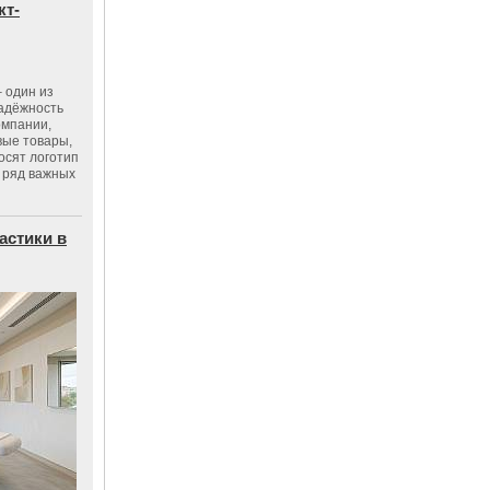
кт-
 один из
адёжность
омпании,
вые товары,
осят логотип
 ряд важных
астики в