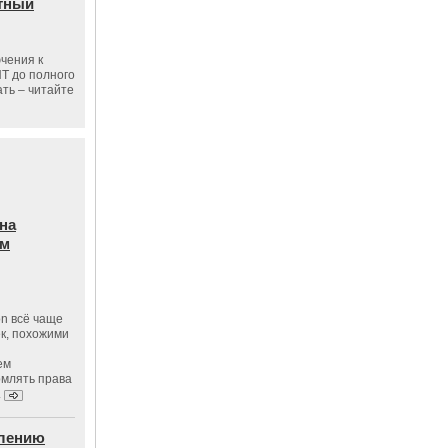
тный
чения к
ПТ до полного
ать – читайте
на
ам
on всё чаще
к, похожими
ем
рмлять права
.
влению