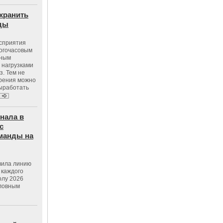
хранить
оды
осприятия
ногочасовым
нным
 нагрузками
з. Тем не
зрения можно
выработать
нала в
с
манды на
вила линию
 каждого
олу 2026
словным