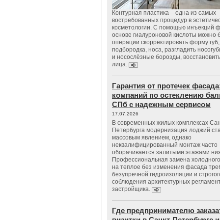
Контурная пластика – одна из самых
востребованных процедур в эстетиче
косметологии. С помощью инъекций 
основе гиалуроновой кислоты можно 
операции скорректировать форму губ, 
подбородка, носа, разгладить носогу
и носослёзные борозды, восстановить
лица.
Гарантия от протечек фасада
компаний по остеклению бал
СПб с надежным сервисом
17.07.2026
В современных жилых комплексах Сан
Петербурга модернизация лоджий ст
массовым явлением, однако
неквалифицированный монтаж часто
оборачивается залитыми этажами ни
Профессиональная замена холодного
на теплое без изменения фасада тре
безупречной гидроизоляции и строгог
соблюдения архитектурных регламен
застройщика.
Где предпринимателю заказа
визитки в Санкт-Петербурге и