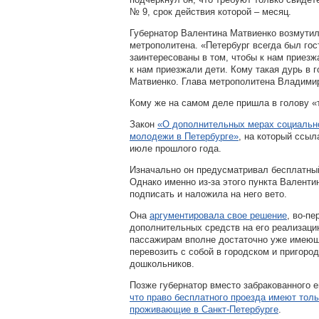
№ 9, срок действия которой – месяц.
Губернатор Валентина Матвиенко возмути
метрополитена.
«Петербург всегда был го
заинтересованы в том, чтобы к нам приезж
к нам приезжали дети. Кому такая дурь в г
Матвиенко. Глава метрополитена Владимир
Кому же на самом деле пришла в голову «
Закон
«О дополнительных мерах социальн
молодежи в Петербурге»
, на который ссыл
июле прошлого года.
Изначально он предусматривал бесплатный
Однако именно из-за этого пункта Валенти
подписать и наложила на него вето.
Она
аргументировала свое решение
, во-пе
дополнительных средств на его реализацию
пассажирам вполне достаточно уже имеющ
перевозить с собой в городском и пригоро
дошкольников.
Позже губернатор вместо забракованного 
что право бесплатного проезда имеют толь
проживающие в Санкт-Петербурге
.