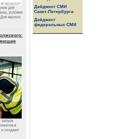
Дайджест СМИ
ания для
Санкт-Петербурга
цены, условия
 Для малого
Дайджест
федеральных СМИ
олжского:
еняющие
 запуск
роектов в
а и создают