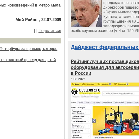
председателя сове
ных нововведений в метро была
директоров пищево
«Эфко» миллиарде
Кустова, а также ге
Мой Район , 22.07.2009
группы Евгения Ляш
заподозрили в мош
|
|
Поделиться
особо крупном размере (ч. 4 ст. 159 У
Дайджест федеральных
Петербурга за правило, которое
н за платный проезд для детей
Рейтинг лучших поставщико
оборудования для автосерви
в России
5.08.2026