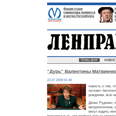
Фашистская
символика появится
в метро Петербурга
ТЕМЫ ДНЯ
НОВО
"Дурь" Валентины Матвиенк
22.07.2009 01:46
новость о том, ч
пускают бесплат
рождении, всю н
Денис Руденко, 
метрополитена, о
могут ездить пит
подчеркнул он, что требуют только свидет