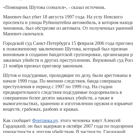
«Помощник Шутова сознался», - сказал источник.
Маневич был убит 18 августа 1997 года. На углу Невского
проспекта и улицы Рубинштейна автомобиль, в котором наход
чиновник, был обстрелян из автомата. От полученных ранений
Маневич скончался.
Городской суд Санкт-Петербурга 15 февраля 2006 года пригов
к пожизненному заключению Шутова, который был признан
виновным в создании бандитской группировки, организации р
заказных убийств и других преступлениях. Верховный суд Рос
21 ноября признал приговор законным.
Шутов и подсудимые, проходящие по делу, были арестованы в
начале 1999 года. По мнению следствия, банда совершала
преступления в период с 1997 по 1999 год. На стадии
предварительного следствия подсудимые подозревались в
совершении более десяти заказных убийств, а также в
вымогательствах, хранении и изготовлении оружия и взрывча
веществ, грабежах, разбоях и кражах.
Как сообщает
Фонтанка.ру
, этого человека зовут Алексей
Гардоцкий; он был задержан в октябре 2007 года по подозрени
причастности к другим убийствам. В частности, Гардоцкий