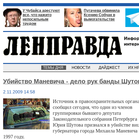
У Чубайса арестуют
Пугачева обвинила
все, что нажито
Ксению Собчак в
непосильным
вымогательстве
трудом
ТЕМЫ ДНЯ
НОВОСТИ
ДАЙДЖЕСТ
ИХ Н
Убийство Маневича - дело рук банды Шуто
2.11.2009 14:58
Источник в правоохранительных орган
сообщил сегодня, что один из членов
группировки бывшего депутата
Законодательного собрания Петербурга
Юрия Шутова признался в убийстве виц
губернатора города Михаила Маневича 
1997 году.