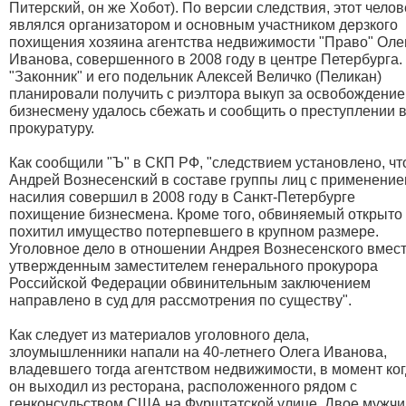
Питерский, он же Хобот). По версии следствия, этот челов
являлся организатором и основным участником дерзкого
похищения хозяина агентства недвижимости "Право" Оле
Иванова, совершенного в 2008 году в центре Петербурга.
"Законник" и его подельник Алексей Величко (Пеликан)
планировали получить с риэлтора выкуп за освобождение
бизнесмену удалось сбежать и сообщить о преступлении 
прокуратуру.
Как сообщили "Ъ" в СКП РФ, "следствием установлено, чт
Андрей Вознесенский в составе группы лиц с применени
насилия совершил в 2008 году в Санкт-Петербурге
похищение бизнесмена. Кроме того, обвиняемый открыто
похитил имущество потерпевшего в крупном размере.
Уголовное дело в отношении Андрея Вознесенского вмест
утвержденным заместителем генерального прокурора
Российской Федерации обвинительным заключением
направлено в суд для рассмотрения по существу".
Как следует из материалов уголовного дела,
злоумышленники напали на 40-летнего Олега Иванова,
владевшего тогда агентством недвижимости, в момент ко
он выходил из ресторана, расположенного рядом с
генконсульством США на Фурштатской улице. Двое мужчи