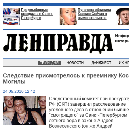
Предвыборные
Пугачева обвинила
скандалы в Санкт-
Ксению Собчак в
Петербурге
вымогательстве
ТЕМЫ ДНЯ
НОВОСТИ
ДАЙДЖЕСТ
ИХ Н
Следствие присмотрелось к преемнику Кос
Могилы
24.05.2010 12:42
Следственный комитет при прокурат
РФ (СКП) завершил расследование
уголовного дела в отношении бывше
"смотрящего" за Санкт-Петербургом 
летнего вора в законе Андрея
Вознесенского (он же Андрей