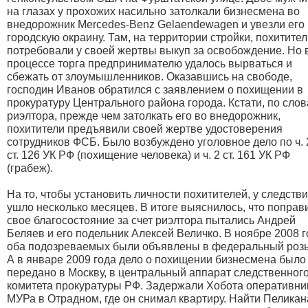
на глазах у прохожих насильно затолкали бизнесмена во
внедорожник Mercedes-Benz Gelaendewagen и увезли его
городскую окраину. Там, на территории стройки, похитите
потребовали у своей жертвы выкуп за освобождение. Но 
процессе торга предпринимателю удалось вырваться и
сбежать от злоумышленников. Оказавшись на свободе,
господин Иванов обратился с заявлением о похищении в
прокуратуру Центрального района города. Кстати, по сло
риэлтора, прежде чем затолкать его во внедорожник,
похитители предъявили своей жертве удостоверения
сотрудников ФСБ. Было возбуждено уголовное дело по ч. 
ст. 126 УК РФ (похищение человека) и ч. 2 ст. 161 УК РФ
(грабеж).
На то, чтобы установить личности похитителей, у следств
ушло несколько месяцев. В итоге выяснилось, что поправ
свое благосостояние за счет риэлтора пытались Андрей
Беляев и его подельник Алексей Величко. В ноябре 2008 
оба подозреваемых были объявлены в федеральный розы
А в январе 2009 года дело о похищении бизнесмена было
передано в Москву, в центральный аппарат следственног
комитета прокуратуры РФ. Задержали Хобота оперативни
МУРа в Отрадном, где он снимал квартиру. Найти Пеликан