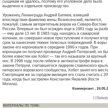
сыщикам не удалось, поэтому его уголовное дело было
выделено в отдельное производство.
Уроженец Ленинграда Андрей Беляев, взявший
впоследствии фамилию жены Вознесенский, является,
пожалуй, самым авторитетным вором на Северо-Востоке
России. Впервые он был осужден еще в 1981 году за разб
— ему дали 13 лет. В 1983 году, находясь в самарской
колонии, он совершил новое преступление и получил вто
срок за нанесение тяжких телесных повреждений. В воры 
законе его короновали в середине 1990-х годов. При
коронации он получил прозвище Андрей Питерский, но б
более известен как Хобот — так его называли за крупный
нос. В 1998 году, после гибели в автокатастрофе вора в
законе Петрухи, считавшегося лидером славянского крыл
питерского воровского сообщества, Хобот занял его место
Смотрящим же за городом милиция его стала считать с 2
года, когда был застрелен Константин Яковлев (Костя
Могила).
Коммерсант , 24.05.
|
|
Подели
МАТЕРИАЛЫ ПО ТЕМЕ: