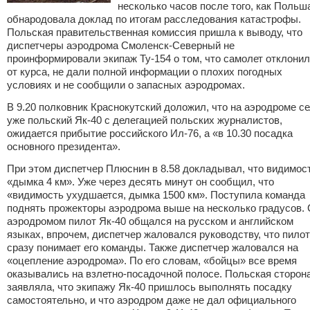
несколько часов после того, как Польш
обнародовала доклад по итогам расследования катастрофы.
Польская правительственная комиссия пришла к выводу, что
диспетчеры аэродрома Смоленск-Северный не
проинформировали экипаж Ту-154 о том, что самолет отклони
от курса, не дали полной информации о плохих погодных
условиях и не сообщили о запасных аэродромах.
В 9.20 полковник Краснокутский доложил, что на аэродроме с
уже польский Як-40 с делегацией польских журналистов,
ожидается прибытие российского Ил-76, а
«
в 10.30 посадка
основного президента».
При этом диспетчер Плюснин в 8.58 докладывал, что видимос
«
дымка 4 км». Уже через десять минут он сообщил, что
«
видимость ухудшается, дымка 1500 км». Поступила команда
поднять прожекторы аэродрома выше на несколько градусов. 
аэродромом пилот Як-40 общался на русском и английском
языках, впрочем, диспетчер жаловался руководству, что пилот
сразу понимает его команды. Также диспетчер жаловался на
«
оцепление аэродрома». По его словам,
«
бойцы» все время
оказывались на взлетно-посадочной полосе. Польская сторон
заявляла, что экипажу Як-40 пришлось выполнять посадку
самостоятельно, и что аэродром даже не дал официального