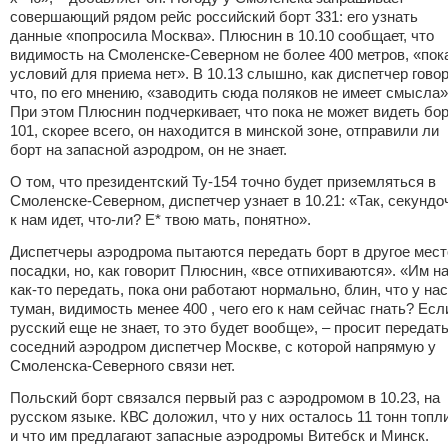
совершающий рядом рейс российский борт 331: его узнать
данные
«
попросила Москва». Плюснин в 10.10 сообщает, что
видимость на Смоленске-Северном не более 400 метров,
«
пок
условий для приема нет». В 10.13 слышно, как диспетчер говор
что, по его мнению,
«
заводить сюда поляков не имеет смысла»
При этом Плюснин подчеркивает, что пока не может видеть бо
101, скорее всего, он находится в минской зоне, отправили ли
борт на запасной аэродром, он не знает.
О том, что президентский Ту-154 точно будет приземляться в
Смоленске-Северном, диспетчер узнает в 10.21:
«
Так, секундоч
к нам идет, что-ли? Е* твою мать, понятно».
Диспетчеры аэродрома пытаются передать борт в другое мест
посадки, но, как говорит Плюснин,
«
все отпихиваются».
«
Им н
как-то передать, пока они работают нормально, блин, что у нас
туман, видимость менее 400 , чего его к нам сейчас гнать? Есл
русский еще не знает, то это будет вообще», – просит передат
соседний аэродром диспетчер Москве, с которой напрямую у
Смоленска-Северного связи нет.
Польский борт связался первый раз с аэродромом в 10.23, на
русском языке. КВС доложил, что у них осталось 11 тонн топл
и что им предлагают запасные аэродромы Витебск и Минск.