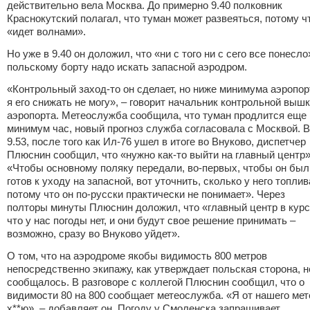
действительно вела Москва. До примерно 9.40 полковник
Краснокутский полагал, что туман может развеяться, потому ч
«
идет волнами».
Но уже в 9.40 он доложил, что
«
ни с того ни с сего все понесло
польскому борту надо искать запасной аэродром.
«
Контрольный заход-то он сделает, но ниже минимума аэропор
я его снижать не могу», – говорит начальник контрольной выш
аэропорта. Метеослужба сообщила, что туман продлится еще
минимум час, новый прогноз служба согласовала с Москвой. В
9.53, после того как Ил-76 ушел в итоге во Внуково, диспетчер
Плюснин сообщил, что
«
нужно как-то выйти на главный центр»
«
Чтобы основному поляку передали, во-первых, чтобы он был
готов к уходу на запасной, вот уточнить, сколько у него топлив
потому что он по-русски практически не понимает». Через
полторы минуты Плюснин доложил, что
«
главный центр в курс
что у нас погоды нет, и они будут свое решение принимать –
возможно, сразу во Внуково уйдет».
О том, что на аэродроме якобы видимость 800 метров
непосредственно экипажу, как утверждает польская сторона, н
сообщалось. В разговоре с коллегой Плюснин сообщил, что о
видимости 80 на 800 сообщает метеослужба.
«
Я от нашего мет
х**ю», – добавляет он. Погоду у Смоленска запрашивает