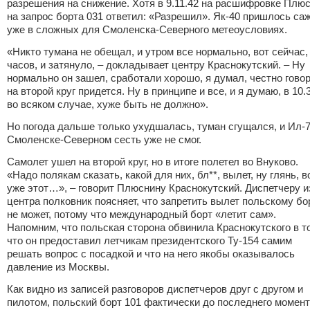
разрешения на снижение. Хотя в 9.11.42 на расшифровке Плю
на запрос борта 031 ответил:
«
Разрешил». Як-40 пришлось са
уже в сложных для Смоленска-Северного метеоусловиях.
«
Никто тумана не обещал, и утром все нормально, вот сейчас, 
часов, и затянуло, – докладывает центру Краснокутский. – Ну
нормально он зашел, сработали хорошо, я думал, честно говор
на второй круг придется. Ну в принципе и все, и я думаю, в 10.
во всяком случае, хуже быть не должно».
Но погода дальше только ухудшалась, туман сгущался, и Ил-7
Смоленске-Северном сесть уже не смог.
Самолет ушел на второй круг, но в итоге полетел во Внуково.
«
Надо полякам сказать, какой для них, бл**, вылет, ну глянь, в
уже этот…», – говорит Плюснину Краснокутский. Диспетчеру и
центра полковник поясняет, что запретить вылет польскому бо
не может, потому что международный борт
«
летит сам».
Напомним, что польская сторона обвинила Краснокутского в т
что он предоставил летчикам президентского Ту-154 самим
решать вопрос с посадкой и что на него якобы оказывалось
давление из Москвы.
Как видно из записей разговоров диспетчеров друг с другом и
пилотом, польский борт 101 фактически до последнего момен