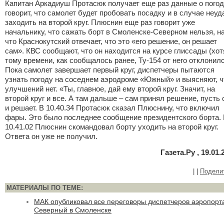
Капитан Аркадиуш Протасюк получает еще раз данные о погод
говорит, что самолет будет пробовать посадку и в случае неуд
заходить на второй круг. Плюснин еще раз говорит уже
начальнику, что сажать борт в Смоленске-Северном нельзя, н
что Краснокутский отвечает, что это
«
его решение, он решает
сам». КВС сообщают, что он находится на курсе глиссады
(
хот
тому времени, как сообщалось ранее, Ту-154 от него отклонилс
Пока самолет завершает первый круг, диспетчеры пытаются
узнать погоду на соседнем аэродроме
«
Южный» и выясняют, ч
улучшений нет.
«
Ты, главное, дай ему второй круг. Значит, на
второй круг и все. А там дальше – сам принял решение, пусть
и решает. В 10.40.34 Протасюк сказал Плюснину, что включил
фары. Это было последнее сообщение президентского борта.
10.41.02 Плюснин скомандовал борту уходить на второй круг.
Ответа он уже не получил.
Газета.Ру , 19.01.
|
|
Подели
МАТЕРИАЛЫ ПО ТЕМЕ:
МАК опубликовал все переговоры диспетчеров аэропорт
Северный в Смоленске