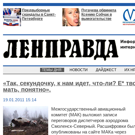
Предвыборные
Пугачева обвинила
скандалы в Санкт-
Ксению Собчак в
Петербурге
вымогательстве
ТЕМЫ ДНЯ
НОВОСТИ
ДАЙДЖЕСТ
ИХ Н
«Так, секундочку, к нам идет, что-ли? Е* т
мать, понятно».
19.01.2011 15:14
Межгосударственный авиационный
комитет
(
МАК) выложил записи
переговоров диспетчеров аэродрома
Смоленск-Северный. Расшифровки бы
опубликованы на сайте МАКа через