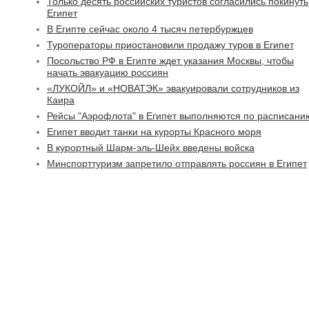
Только десять российских туристов согласились покинуть
Египет
В Египте сейчас около 4 тысяч петербуржцев
Туроператоры приостановили продажу туров в Египет
Посольство РФ в Египте ждет указания Москвы, чтобы
начать эвакуацию россиян
«ЛУКОЙЛ» и «НОВАТЭК» эвакуировали сотрудников из
Каира
Рейсы "Аэрофлота" в Египет выполняются по расписани
Египет вводит танки на курорты Красного моря
В курортный Шарм-эль-Шейх введены войска
Минспорттуризм запретило отправлять россиян в Египет