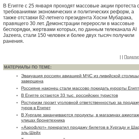
В Египте с 25 января проходят массовые акции протеста 
требованиями экономических и политических реформ, а
также отставки 82-летнего президента Хосни Мубарака,
правящего 30 лет. Демонстрации переросли в массовые
беспорядки, жертвами которых, по данным телеканала Al
Jazeera, стали 150 человек и более двух тысяч получили
ранения.
|
|
Подели
МАТЕРИАЛЫ ПО ТЕМЕ:
Эвакуация россиян авиацией МЧС из ливийской столицы
завершена
Россияне наконец стали массово покидать курорты Егип
В Египте остаются 33 тыс. российских туристов
Ростуризм грозит уголовной ответственностью за продаж
туров в Египет
В Хургаде заканчиваются продукты, в магазинах ажиотаж
улицах бронетехника
«Аэрофлот» прекратил продажу билетов в Хургаду и Ша
эль-Шейх