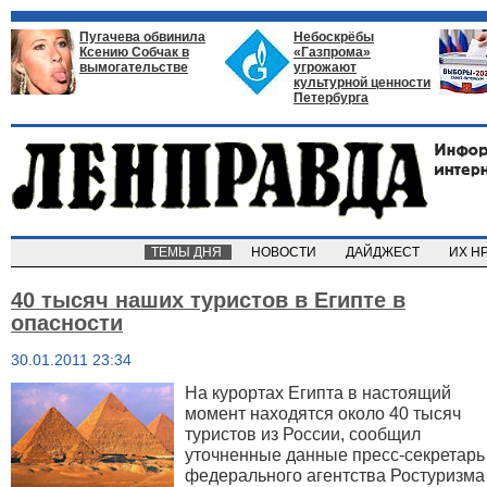
Пугачева обвинила
Небоскрёбы
Ксению Собчак в
«Газпрома»
вымогательстве
угрожают
культурной ценности
Петербурга
ТЕМЫ ДНЯ
НОВОСТИ
ДАЙДЖЕСТ
ИХ Н
40 тысяч наших туристов в Египте в
опасности
30.01.2011 23:34
На курортах Египта в настоящий
момент находятся около 40 тысяч
туристов из России, сообщил
уточненные данные пресс-секретарь
федерального агентства Ростуризма