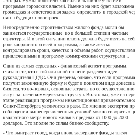
- это раз. Нужна политическая воля и активное участие в
программе городских властей. Именно на них будет возложена
громоздкая и ответственная задача определить в городской че
пятна будущих новостроек.
Непосредственно строительством жилого фонда могли бы
заниматься государственные, но в большей степени частные
структуры. И в этой ситуации власть должна будет взять на себ
роль координатора всей программы, а также жестко
контролировать сроки, качество и объемы работ, осуществляе
привлеченными в программу коммерческими структурами...
Один из самых серьезных - финансовый аспект программы,
считают те, кто в той или иной степени разделяет идеи
руководителя ЦГДС. Они уверены, однако, что если программа
получит законченную форму и будет в понятном виде донесена
бизнеса, то во-первых, основные затраты по ее осуществлени
лягут на плечи коммерческих структур. Во-вторых, уже на пер
этапе реализации программы инвестиционная привлекательно
Санкт-Петербурга увеличится в разы. По мнению экспертов п
соблюдении вышеперечисленных условий можно говорить о ц
квадратного метра нового жилья в пределах от 1000 до 2000
долларов. Это вполне по силам бизнес-сообществу.
- Что выиграет город, когда вновь засверкают фасады тысяч