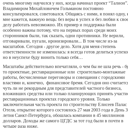
очень многому научился у них, когда начинал проект “Талион”
Владимиром Михайловичем Гольманом постоянно
консультировался, советовался. Общаясь с ними, я понял одну, 
мне кажется, важную вещь: без веры в успех и без любви к сво
делу работать невозможно. Их пример и поддержка были
особенно важны потому, что на первых порах среди моих
сторонников были, так сказать, одни противники. Не верили,
отговаривали, пугали, иронизировали... В том числе из-за
масштабов. Сегодня - другое дело. Хотя для меня степень
ответственности не изменилась: я всегда готов делиться успехо
но в неуспехе буду винить только себя…
Масштабы действительно впечатляли, о чем бы не шла речь - б
то проектные, реставрационные или строительно-монтажные
работы, бесчисленные переговоры и совещания с городскими
властями и, конечно, финансовое бремя. Сегодня оно считаетс
чуть ли не рекордным для представителей частного бизнеса,
вложивших средства или только планирующих принять участи
реставрационных проектах городского уровня. Только
заключительная часть проекта по строительству Елисеев Палас
Отеля, открытие которого состоялось 27 мая 2003 года в День 3
летия Санкт-Петербурга, обошлась компании в 45 миллионов
долларов. Доходы же самого ЦГДС за тот год были в почти в
четыре раза ниже.