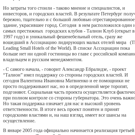
Но затраты того стоили - таково мнение и специалистов, и
инвесторов, и городских властей. В результате Петербург полу
бережно, тщательно и с большой любовью отреставрированно
здание, украсившее город. Сегодня в нем расположился один 
самых престижных городских клубов - Талион Клуб (открыт в
1997 году) и уникальный фешенебельный отель, сразу же
вошедший в Ассоциацию лидирующих малых отелей мира (T
Leading Small Hotels of the World). В списке Ассоциации пока
больше нет ни одной гостиницы во главе с российской компан
владельцем и русским менеджментом.
- С самого начала, - говорит Александр Ебралидзе, - проект
“Талион” имел поддержку со стороны городских властей. И
сегодня Валентина Ивановна Матвиенко и ее помощники не
просто поддерживают нас, но в определенной мере торопят,
подгоняют. Социальная часть проекта осуществляется фактиче
при полном контроле со стороны губернатора. Это очень важно
Но такая поддержка означает для нас и высокий уровень
ответственности. В итоге весь проект понятен и принят
городскими властями и, на наш взгляд, имеет все шансы на
осуществление.
В январе 2005 года официально начинается реализация третьей