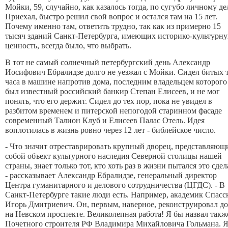
Мойки, 59, случайно, как казалось тогда, по сугубо личному де
Приехал, быстро решил свой вопрос и остался там на 15 лет.
Почему именно там, ответить трудно, так как из примерно 15
тысяч зданий Санкт-Петербурга, имеющих историко-культурн
ценность, всегда было, что выбрать.
В тот не самый солнечный петербургский день Александр
Иосифович Ебралидзе долго не уезжал с Мойки. Сидел битых 
часа в машине напротив дома, последним владельцем которого
был известный российский банкир Степан Елисеев, и не мог
понять, что его держит. Сидел до тех пор, пока не увидел в
разбитом временем и питерской непогодой старинном фасаде
современный Талион Клуб и Елисеев Палас Отель. Идея
воплотилась в жизнь ровно через 12 лет - библейское число.
- Что значит отреставрировать крупный дворец, представляющ
собой объект культурного наследия Северной столицы нашей
страны, знает только тот, кто хоть раз в жизни пытался это сдел
- рассказывает Александр Ебралидзе, генеральный директор
Центра гуманитарного и делового сотрудничества (ЦГДС). - В
Санкт-Петербурге такие люди есть. Например, академик Спасс
Игорь Дмитриевич. Он, первым, наверное, реконструировал д
на Невском проспекте. Великолепная работа! Я бы назвал такж
Почетного строителя РФ Владимира Михайловича Гольмана. 