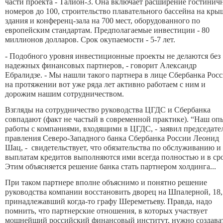
части проекта - Талион-3. Она включает расширение гостинич
номеров до 100, строительство плавательного бассейна на кры
здания и конференц-зала на 700 мест, оборудованного по
европейским стандартам. Предполагаемые инвестиции - 80
миллионов долларов. Срок окупаемости - 5-7 лет.
- Подобного уровня инвестиционные проекты не делаются без
надежных финансовых партнеров, - говорит Александр
Ебралидзе. - Мы нашли такого партнера в лице Сбербанка Росс
на протяжении вот уже ряда лет активно работаем с ним и
дорожим нашим сотрудничеством.
Взгляды на сотрудничество руководства ЦГДС и Сбербанка
совпадают (факт не частый в современной практике). “Наш оп
работы с компаниями, входящими в ЦГДС, - заявил председате
правления Северо-Западного банка Сбербанка России Леонид
Шац, - свидетельствует, что обязательства по обслуживанию и
выплатам кредитов выполняются ими всегда полностью и в сро
Этим объясняется решение банка стать партнером холдинга...
При таком партнере вполне объяснимо и понятно решение
руководства компании восстановить дворец на Шпалерной, 18,
принадлежавший когда-то графу Шереметьеву. Правда, надо
помнить, что партнерские отношения, в которых участвует
мощнейший российский финансовый институт, нужно создава