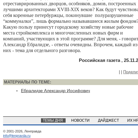
отреставрированных дворцов, особняков, домов, построенных
лучшими архитекторами XVIII-XIX веков? Как будут чувствов
себя коренные петербуржцы, покинувшие полуразрушенные
“коммуналки”, лишь формально называвшиеся жилым фондом
Какую пользу принесут городскому хозяйству новые рабочие
места стройкомплекса и многочисленных новых фирм и
компаний, участвующих в этой программе? Для меня, - говори
Александр Ебралидзе, - ответы очевидны. Впрочем, каждый из
них - тема для отдельного разговора.
Российская газета , 25.11.
|
|
Подели
МАТЕРИАЛЫ ПО ТЕМЕ:
Ебралидзе Александр Иосифович
ТЕМЫ ДНЯ
НОВОСТИ
ДАЙДЖЕСТ
ИХ Н
© 2001-2026, Ленправда
info@lenpravda.ru