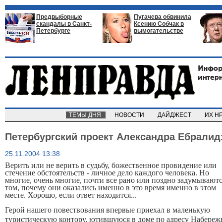
Предвыборные
Пугачева обвинила
скандалы в Санкт-
Ксению Собчак в
Петербурге
вымогательстве
ТЕМЫ ДНЯ
НОВОСТИ
ДАЙДЖЕСТ
ИХ Н
Петербургский проект Александра Ебралид
25.11.2004 13:38
Верить или не верить в судьбу, божественное провидение или
стечение обстоятельств - личное дело каждого человека. Но
многие, очень многие, почти все рано или поздно задумываютс
том, почему они оказались именно в это время именно в этом
месте. Хорошо, если ответ находится...
Герой нашего повествования впервые приехал в маленькую
туристическую контору, ютившуюся в доме по адресу Набереж