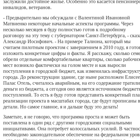
заслужили достойное жилье. Особенно это касается пенсионер
инвалидов, ветеранов.
- Предварительно мы обсуждали с Валентиной Ивановной
Матвиенко некоторые начальные аспекты программы. Через
несколько месяцев я буду полностью готов к подробному
разговору на эту тему с губернатором Санкт-Петербурга, - сказ
Александр Иосифович. - На примере Талиона, который мы
считаем пилотным проектом с завершением в 2010 году, я гото
изложить конкретные цифры и факты. Я расскажу, сколько сем
обрели отдельные комфортабельные квартиры, сколько рабочи
мест возникло фактически на голом месте и как выросли
поступления в городской бюджет, как изменилась инфраструкт
города. До реконструкции здание, где ныне расположен Елисе
Палас Отель, считалось аварийным, на его содержание тратили
деньги из бюджета, а сегодня оно является источником бюдже
поступлений. То есть я буду готов представить конкретный пл
реализации проекта в масштабах города, где будут прописаны 
детали. Но самое главное, я и дальше буду это делать!
Заметьте, я не говорю, что программа проста и может быть
поставлена в один ряд с другими городскими социальными
инициативами. Она потребует колоссальных усилий. В частнос
необходимо законодательное обеспечение на федеральном уров