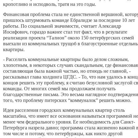
кропотливо и исподволь, тратя на это годы.
Финансовая проблема стала не единственной вершиной, кото
пришлось штурмовать команде Ебралидзе за последние 10 лет
работы. По социальной значимости, считает Александр
Иосифович, гораздо важнее стал тот факт, что в результате
реализации проекта “Талион” около 150 петербургских семей
выехали из коммунальных трущоб в благоустроенные отдельн
квартиры.
- Расселить коммунальные квартиры было делом сложным,
хлопотным, в некоторых случаях скандальным, где финансовая
составляющая была важной частью, но отнюдь не главной, -
рассказывал глава холдинга ЦГДС. - То, что нам удалось в конц
концов решить эту проблему, я считаю безусловной заслугой с
команды. От многих семей мы продолжаем получать
благодарственные письма. Это весьма наглядное подтвержден
того, что проблему питерских “коммуналок” решить можно.
Идея расселения городских коммунальных квартир столь
масштабна, что имеет все основания называться программой н
менее чем федерального уровня. Ее необходимость для Санкт-
Петербурга назрела давно; программа стала жизненно важной 
том числе и потому, что петербуржцы, как никто другой