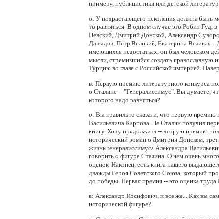
примеру, публицистики или детской литерату
о:
У подрастающего поколения должна быть ме
то равняться. В одном случае это Робин Гуд, 
Невский, Дмитрий Донской, Александр Суворо
Давыдов, Петр Великий, Екатерина Великая...
имеющихся недостатках, он был человеком де
мысли, стремившийся создать православную и
Турцию во главе с Российской империей. Наверн
в:
Первую премию литературного конкурса по
о Сталине -- "Генералиссимус". Вы думаете, чт
которого надо равняться?
о:
Вы правильно сказали, что первую премию 
Васильевича Карпова. Не Сталин получил пер
книгу. Хочу продолжить -- вторую премию п
исторический роман о Дмитрии Донском, трет
жизнь генералиссимуса Александра Васильевич
говорить о фигуре Сталина. О нем очень мног
оценок. Наконец, есть книга нашего выдающег
дважды Героя Советского Союза, который про
до победы. Первая премия -- это оценка труд
в:
Александр Иосифович, и все же... Как вы сам
исторической фигуре?