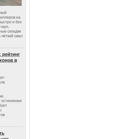
ской
филлеров на
быстро и без
скул,
бные складки
 чёткий овал
: рейтинг
конов в
кт-
ала
же.
 остекления
бует
о
тов
ть
 что