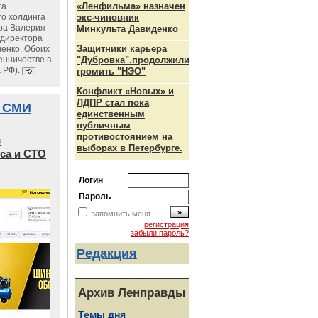
«Ленфильма» назначен
та
го холдинга
экс-чиновник
ра Валерия
Минкульта Давиденко
ндиректора
Защитники карьера
енко. Обоих
енничестве в
"Дубровка".продолжили
К РФ).
громить "НЭО"
Конфликт «Новых» и
ЛДПР стал пока
 СМИ
единственным
публичным
противостоянием на
в
выборах в Петербурге.
са и СТО
Логин
Пароль
запомнить меня
регистрация
забыли пароль?
Редакция
Архив Ленправды
Темы дня