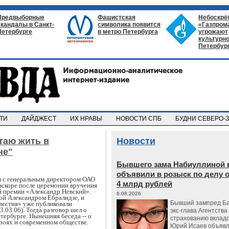
Предвыборные
Фашистская
Небоскрё
скандалы в Санкт-
символика появится
«Газпром
Петербурге
в метро Петербурга
угрожают
культурно
Петербур
СТИ
ДАЙДЖЕСТ
ИХ НРАВЫ
НОВОСТИ СПБ
БУДНИ СЕВЕРО-
таю жить в
Новости
не"
Бывшего зама Набиуллиной 
объявили в розыск по делу 
я с генеральным директором ОАО
4 млрд рублей
вскоре после церемонии вручения
й премии «Александр Невский».
6.08.2026
ой Александром Ебралидзе, и
Бывший зампред Ба
вестия» уже публиковали
.03.06). Тогда разговор шел о
экс-глава Агентства
тербурге. Нынешняя беседа -- о
страхованию вкладо
роях и современном обществе.
Юрий Исаев объявл