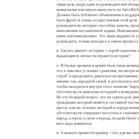
такая цель, когда один из руководителей обеща
коммуналки или начать выпускать на АвтоВАЗ
Должна быть публично объявленная и поддер
быть фронт и этапы осуществления этой цели.
руководители, которые способны зажечь, орга
выполнения поставленной задачи. Невозможно
извне или импульсивно. Это лишь видимость у
руководить, только находясь в самом процессе
в:
Так кто двигает историю -- герой-одиночка 
выдающиеся личности играют в истории?
о:
В былые времена в армии была такая команда
что в тяжелых условиях сражения, несмотря н
строй" и продолжать двигаться на противника.
именно так, народной силой, и достигалась поб
чтобы находиться внутри этого понятия "наро
обстоятельств замечены историей и возведены 
Но это большой вопрос: кто на самом деле дви
гражданин, который является составной частью
массы, или же человек, который в определенн
обстоятельств совершает поступок и становит
народ, а герои, в свою очередь, воздействуют
кого надо равняться.
в:
А можете привести пример -- кто для вас явл