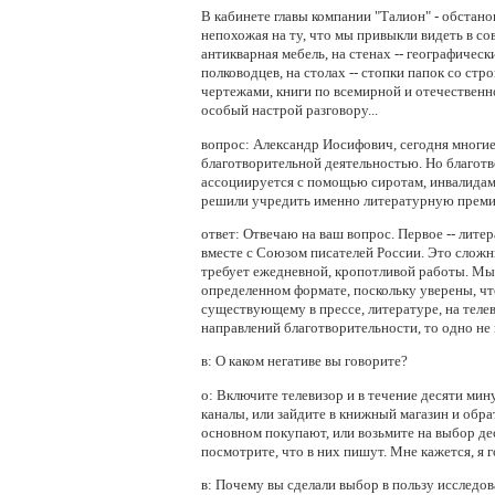
В кабинете главы компании "Талион" - обстан
непохожая на ту, что мы привыкли видеть в с
антикварная мебель, на стенах -- географичес
полководцев, на столах -- стопки папок со ст
чертежами, книги по всемирной и отечественн
особый настрой разговору...
вопрос:
Александр Иосифович, сегодня многи
благотворительной деятельностью. Но благот
ассоциируется с помощью сиротам, инвалидам
решили учредить именно литературную прем
ответ:
Отвечаю на ваш вопрос. Первое -- лит
вместе с Союзом писателей России. Это слож
требует ежедневной, кропотливой работы. Мы
определенном формате, поскольку уверены, чт
существующему в прессе, литературе, на телев
направлений благотворительности, то одно не
в:
О каком негативе вы говорите?
о:
Включите телевизор и в течение десяти мин
каналы, или зайдите в книжный магазин и обрат
основном покупают, или возьмите на выбор дес
посмотрите, что в них пишут. Мне кажется, я 
в:
Почему вы сделали выбор в пользу исследова