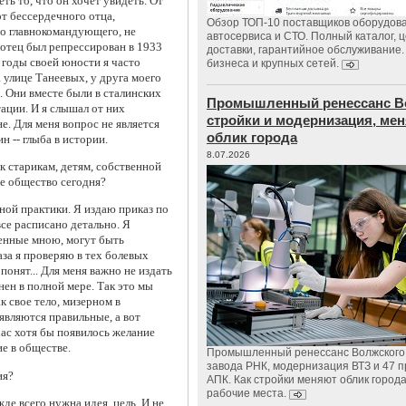
ь то, что он хочет увидеть. От
от бессердечного отца,
Обзор ТОП-10 поставщиков оборудов
го главнокомандующего, не
автосервиса и СТО. Полный каталог, 
отец был репрессирован в 1933
доставки, гарантийное обслуживание.
В годы своей юности я часто
бизнеса и крупных сетей.
 улице Танеевых, у друга моего
 Они вместе были в сталинских
Промышленный ренессанс В
ации. И я слышал от них
стройки и модернизация, м
. Для меня вопрос не является
облик города
 -- глыба в истории.
8.07.2026
к старикам, детям, собственной
ше общество сегодня?
ной практики. Я издаю приказ по
се расписано детально. Я
женные мною, могут быть
за я проверяю в тех болевых
понят... Для меня важно не издать
ен в полной мере. Так это мы
к свое тело, мизерном в
являются правильные, а вот
час хотя бы появилось желание
ие в обществе.
Промышленный ренессанс Волжского:
завода РНК, модернизация ВТЗ и 47 п
ия?
АПК. Как стройки меняют облик город
рабочие места.
е всего нужна идея, цель. И не