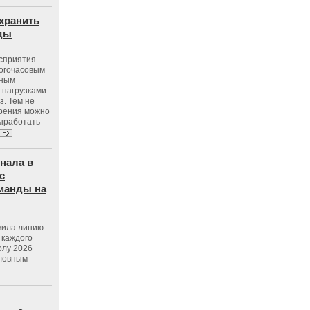
хранить
оды
осприятия
ногочасовым
нным
 нагрузками
з. Тем не
зрения можно
выработать
нала в
с
манды на
вила линию
 каждого
олу 2026
словным