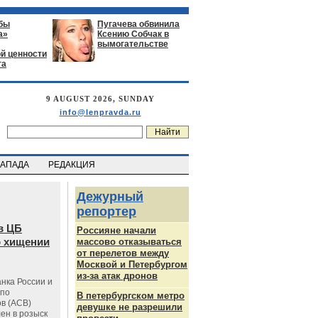
бы
Пугачева обвинила
а»
Ксению Собчак в
вымогательстве
й ценности
га
9 AUGUST 2026, SUNDAY
info@lenpravda.ru
ЗАПАДА
РЕДАКЦИЯ
Дежурный
репортер
в ЦБ
Россияне начали
о хищении
массово отказываться
от перелетов между
Москвой и Петербургом
из-за атак дронов
нка России и
 по
В петербургском метро
в (АСВ)
девушке не разрешили
ен в розыск