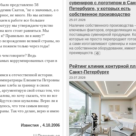
сувениров с логотипом в Сан
 было представлено 58
Петербурге, у которых есть
адемик Скатов, "не о значимых, а о
собственное производство
рное, не много. Но мы активно
каем к работе все большее
25.07.2026
ературу мы утверждаем чувство
Наличие собственного производства –
ключевых факторов, определяющих н
 на кого стоит равняться. Мы
поставщика сувенирной продукции. К
 я? Правильно ли я живу?"
которые не просто перепродают гото
о возрождению великой страны, но
а сами изготавливают сувениры и нан
ы пожнем только через годы!
на собственном оборудовании, имеют
преимуществ.
 о чем говорите? Ведь
самых коррумпированных стран в
Рейтинг клиник контурной пл
Санкт-Петербурге
имся к отечественной истории.
23.07.2026
 императрицы Елизаветы Петровны
же хлеба за границу в своих
 аргументируя свой отказ тем, что
ова, но хочу сказать, что во все
айдутся свои шуваловы.
Верю ли я
надеюсь, что тем самым вношу
раны. Так что делаю, верю и имею
Известия , 4.10.2006
|
|
Поделиться