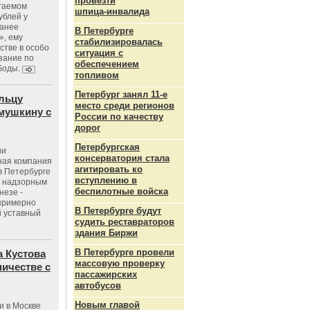
провезти
агаемом
шпица‑инвалида
ублей у
ранее
В Петербурге
», ему
стабилизировалась
тве в особо
ситуация с
зание по
обеспечением
боды.
топливом
Петербург занял 11-е
льцу
место среди регионов
мушкину с
России по качеству
дорог
Петербургская
ии
консерватория стала
ная компания
агитировать ко
в Петербурге
вступлению в
с надзорным
беспилотные войска
незе -
 примерно
В Петербурге будут
 уставный
судить реставраторов
здания Биржи
В Петербурге провели
 Кустова
массовую проверку
ичестве с
пассажирских
автобусов
Новым главой
и в Москве