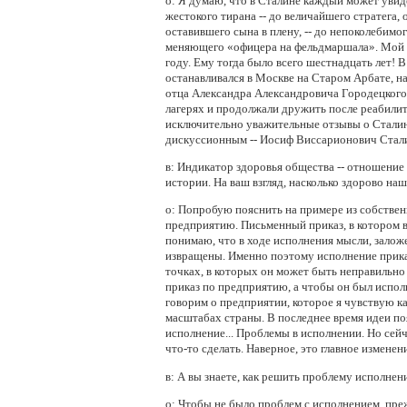
о:
Я думаю, что в Сталине каждый может увидет
жестокого тирана -- до величайшего стратега, 
оставившего сына в плену, -- до непоколебимо
меняющего «офицера на фельдмаршала». Мой 
году. Ему тогда было всего шестнадцать лет! 
останавливался в Москве на Старом Арбате, на
отца Александра Александровича Городецкого.
лагерях и продолжали дружить после реабилит
исключительно уважительные отзывы о Сталине
дискуссионным -- Иосиф Виссарионович Сталин
в:
Индикатор здоровья общества -- отношение 
истории. На ваш взгляд, насколько здорово на
о:
Попробую пояснить на примере из собствен
предприятию. Письменный приказ, в котором в
понимаю, что в ходе исполнения мысли, зало
извращены. Именно поэтому исполнение прика
точках, в которых он может быть неправильно 
приказ по предприятию, а чтобы он был исполн
говорим о предприятии, которое я чувствую ка
масштабах страны. В последнее время идеи по
исполнение... Проблемы в исполнении. Но сей
что-то сделать. Наверное, это главное изменен
в:
А вы знаете, как решить проблему исполнен
о:
Чтобы не было проблем с исполнением, прежд