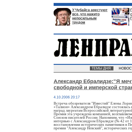
У Чубайса арестуют
все, что нажито
непосильным
трудом
ТЕМЫ ДНЯ
НОВО
Александр Ебралидзе:"Я меч
свободной и имперской стра
4.10.2006 20:17
Встреча обозревателя "Известий" Елены Лори
«Талион» Александром Ебралидзе состоялась 
наград лауреатам Всероссийской литературно
Премия эта учреждена компанией, возглавляем
Союзом писателей России. Напомним, что «Из
интервью с Александром Ебралидзе (№ 42 от 13
восстановлении исторических памятников в Пе
премии "Александр Невский", исторических ге