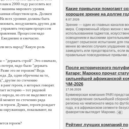
л нам к 2000 году расселить все
Какие привычки помогают со
е машины мирового уровня.
жанная обществом цель. Должен
хорошее зрение на долгие г
 На всех уровнях должны быть
8.07.2026
низовать, воодушевить других для
Зрение — один из главных каналов в
 управлять текущим процессом
мира. Современный образ жизни с м
правления. Процессом надо
использованием гаджетов, искусстве
освещением и высокими зрительными
. Ежедневно и ежечасно.
создает серьезное испытание для гла
менее во многих случаях ухудшение 
или весь народ? Какую роль
замедлить или предотвратить, если 
правильные повседневные привычки.
 -- "держать строй". Это означало,
а потери, надо было "держать
После исторического полуфи
 Разве это не героизм? Ведь
Катаре: Марокко прочат стату
еда. Да, одни обречены на то,
сильнейшей африканской ко
д", другие по стечению
ЧМ-2026
в ранг героев, о которых говорят.
гает историю -- тот рядовой
17.06.2026
 народа, но его не выделяют из
Букмекерская компания PARI предста
на определение сильнейшей сборной
ый момент по стечению ряда
региона на чемпионате мира по футб
ся героем. Думаю, героев рождает
года, и в африканском сегменте безу
 на окружающих, показывают, на
фаворитом выглядит Марокко.
яется героем?
Рейтинг лучших компаний по