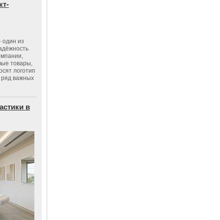
кт-
 один из
адёжность
омпании,
вые товары,
осят логотип
 ряд важных
астики в