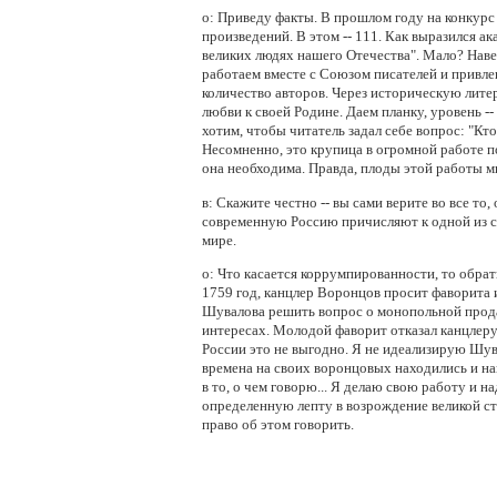
о:
Приведу факты. В прошлом году на конкурс
произведений. В этом -- 111. Как выразился ак
великих людях нашего Отечества". Мало? Наве
работаем вместе с Союзом писателей и привле
количество авторов. Через историческую лит
любви к своей Родине. Даем планку, уровень --
хотим, чтобы читатель задал себе вопрос: "Кто
Несомненно, это крупица в огромной работе п
она необходима. Правда, плоды этой работы м
в:
Скажите честно -- вы сами верите во все то,
современную Россию причисляют к одной из 
мире.
о:
Что касается коррумпированности, то обрат
1759 год, канцлер Воронцов просит фаворита
Шувалова решить вопрос о монопольной прода
интересах. Молодой фаворит отказал канцлеру,
России это не выгодно. Я не идеализирую Шувал
времена на своих воронцовых находились и н
в то, о чем говорю... Я делаю свою работу и 
определенную лепту в возрождение великой ст
право об этом говорить.