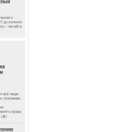
тный
чения к
ПТ до полного
ать – читайте
на
ам
on всё чаще
к, похожими
ем
рмлять права
.
влению