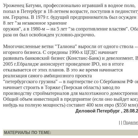
Уроженец Батуми, профессионально игравший в водное поло,
попал в Петербург в 18-летнем возрасте, поступив в пединстит
им. Герцена. В 1979 г. будущий предприниматель был осужден
8 лет "за незаконное хранение
оружия", а в 1980-м -- на 5 лет "за сопротивление властям". Об
раза он был освобожден условно-досрочно.
Многочисленные ветви "Талиона" выросли от одного ствола --
игорного бизнеса. С середины 1990-х ЦГДС начинает
развивать банковский бизнес (Констанс-Банк) и девелопмент. 
2005 г.
Ебралидзе
анонсирует проведение IPO, но в итоге
отказывается от этих планов. В это же время начинается
реализация самого амбициозного проекта
"петербургского грузина" -- в партнерстве со Сбербанком РФ о
начинает строить в Торжке (Тверская область) завод по
производству стройматериалов для малоэтажного домостроени
Общий объем инвестиций в предприятие (если оно выйдет ког
нибудь на полную мощность) составит 400 млн евро ($550 млн)
Деловой Петербург , 28.08.
|
|
Подели
МАТЕРИАЛЫ ПО ТЕМЕ: