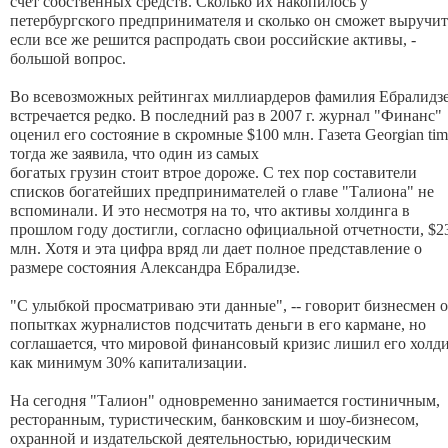
счет собственных средств. Сколько их накопилось у
петербургского предпринимателя и сколько он сможет выручит
если все же решится распродать свои российские активы, -
большой вопрос.
Во всевозможных рейтингах миллиардеров фамилия
Ебралидз
встречается редко. В последний раз в 2007 г. журнал "Финанс"
оценил его состояние в скромные $100 млн. Газета Georgian tim
тогда же заявила, что один из самых
богатых грузин стоит втрое дороже. С тех пор составители
списков богатейших предпринимателей о главе "Талиона" не
вспоминали. И это несмотря на то, что активы холдинга в
прошлом году достигли, согласно официальной отчетности, $2
млн. Хотя и эта цифра вряд ли дает полное представление о
размере состояния Александра
Ебралидзе
.
"С улыбкой просматриваю эти данные", -- говорит бизнесмен о
попытках журналистов подсчитать деньги в его кармане, но
соглашается, что мировой финансовый кризис лишил его холд
как минимум 30% капитализации.
На сегодня "Талион" одновременно занимается гостиничным,
ресторанным, туристическим, банковским и шоу-бизнесом,
охранной и издательской деятельностью, юридическим