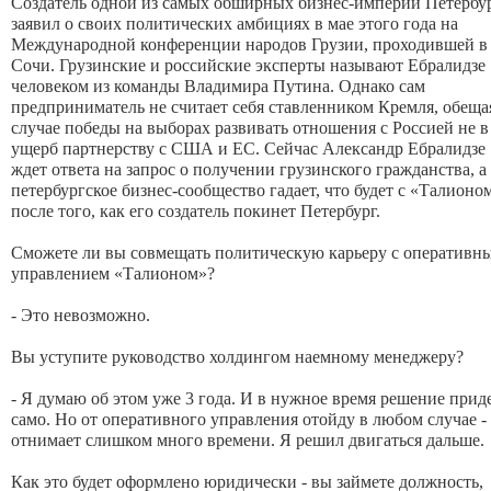
Создатель одной из самых обширных бизнес-империй Петербу
заявил о своих политических амбициях в мае этого года на
Международной конференции народов Грузии, проходившей в
Сочи. Грузинские и российские эксперты называют Ебралидзе
человеком из команды Владимира Путина. Однако сам
предприниматель не считает себя ставленником Кремля, обеща
случае победы на выборах развивать отношения с Россией не в
ущерб партнерству с США и ЕС. Сейчас Александр Ебралидзе
ждет ответа на запрос о получении грузинского гражданства, а
петербургское бизнес-сообщество гадает, что будет с «Талионо
после того, как его создатель покинет Петербург.
Сможете ли вы совмещать политическую карьеру с оперативн
управлением «Талионом»?
- Это невозможно.
Вы уступите руководство холдингом наемному менеджеру?
- Я думаю об этом уже 3 года. И в нужное время решение прид
само. Но от оперативного управления отойду в любом случае -
отнимает слишком много времени. Я решил двигаться дальше.
Как это будет оформлено юридически - вы займете должность,