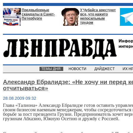
Предвыборные
У Чубайса арестуют
скандалы в Санкт-
все, что нажито
Петербурге
непосильным
трудом
ТЕМЫ ДНЯ
НОВОСТИ
ДАЙДЖЕСТ
ИХ Н
Александр Ебралидзе: «Не хочу ни перед к
отчитываться»
28.08.2009 09:32
Глава «Талиона» Александр Ебралидзе готов оставить управле
своим бизнесом наемным менеджерам, чтобы сосредоточиться 
борьбе за пост президента Грузии. Предприниматель хочет вер
грузинам Абхазию, Южную Осетию и дружбу с Россией.