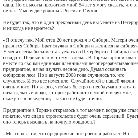
одна. Но с высоты прожитых мной 54 лет я могу сказать, что э
не так. У меня две родины - Россия и Грузия.
Не будет так, что в один прекрасный день вы уедете из Петерб
и никогда не вернетесь?
- Я отвечу так. Мой отец 20 лет прожил в Сибири. Матери оче
нравится Сибирь. Брат служил в Сибири и женился на сибиряч
У меня всегда была мечта - уехать из Петербурга в Сибирь и та
созидать. Первый шаг к этому я сделал. В Торжке организовал
вместе со своими единомышленниками лесоперерабатывающе
предприятие, начал изучать лесное дело. Думал осваивать
сибирские леса. Но в августе 2008 года случилось то, что
случилось. И это все изменило. Случайностей в нашей жизни
очень много. Но такого, чтобы я быстро и необдуманно что-то
начал делать и люди, которые работают со мной и верят мне,
окажутся в неведении, - такого не будет точно.
Предприятие в Торжке открылось в тот момент, когда уже стал
понятно, что спад в строительстве будет очень серьезный. Буде
оно теперь выходить на полную мощность?
- Мы горды тем, что предприятие построено и работает. Но