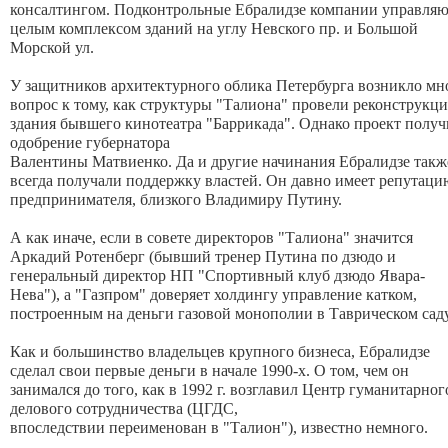
консалтингом. Подконтрольные
Ебралидзе
компании управляю
целым комплексом зданий на углу Невского пр. и Большой
Морской ул.
У защитников архитектурного облика Петербурга возникло мн
вопрос к тому, как структуры "Талиона" провели реконструкц
здания бывшего кинотеатра "Баррикада". Однако проект получ
одобрение губернатора
Валентины Матвиенко. Да и другие начинания
Ебралидзе
такж
всегда получали поддержку властей. Он давно имеет репутаци
предпринимателя, близкого Владимиру Путину.
А как иначе, если в совете директоров "Талиона" значится
Аркадий Ротенберг (бывший тренер Путина по дзюдо и
генеральный директор НП "Спортивный клуб дзюдо Явара-
Нева"), а "Газпром" доверяет холдингу управление катком,
построенным на деньги газовой монополии в Таврическом сад
Как и большинство владельцев крупного бизнеса,
Ебралидзе
сделал свои первые деньги в начале 1990-х. О том, чем он
занимался до того, как в 1992 г. возглавил Центр гуманитарног
делового сотрудничества (ЦГДС,
впоследствии переименован в "Талион"), известно немного.