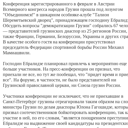
Конференция зарегистрированного в феврале в Австрии
Всемирного конгресса народов Грузии прошла под лозунгом
"Объединимся!" в шикарном особняке-клубе "Талион
Шереметьевский дворец", принадлежащем господину Ебралидз
Обсудить вопросы "демократизации Грузии" собрались 67 чел
— представителей грузинских диаспор из 25 регионов России,
также Франции, Германии, Белоруссии, Украины и других стра
В качестве особого гостя на конференции присутствовал
председатель Федерации спортивной борьбы России Михаил
Мамиашвили.
Господин Ебралидзе планировал привлечь к мероприятию еще
больше участников. На пресс-конференции он признал, что
приехали не все, но тут же пообещал, что "придет время и при
все". На форуме, в частности, не было представителей ни
Грузинской православной церкви, ни Союза грузин России.
Участники конференции не исключают, что не приехавшие в
Санкт-Петербург грузины отреагировали таким образом на сло
министра Грузии по делам диаспоры Юлона Гагошидзе, котор
призвал соотечественников бойкотировать конференцию, так к
участие в ней, по его словам, "является поощрением преступн
Ебралидзе на выдвижение своей кандидатуры на президентски