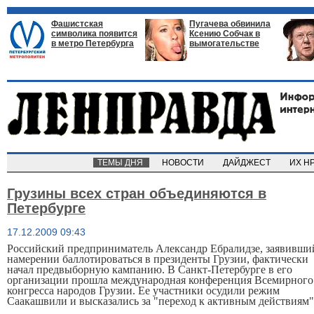
Фашистская
Пугачева обвинила
символика появится
Ксению Собчак в
в метро Петербурга
вымогательстве
ТЕМЫ ДНЯ
НОВОСТИ
ДАЙДЖЕСТ
ИХ Н
Грузины всех стран объединяются в
Петербурге
17.12.2009 09:43
Российский предприниматель Александр Ебралидзе, заявивши
намерении баллотироваться в президенты Грузии, фактически
начал предвыборную кампанию. В Санкт-Петербурге в его
организации прошла международная конференция Всемирного
конгресса народов Грузии. Ее участники осудили режим
Саакашвили и высказались за "переход к активным действиям"