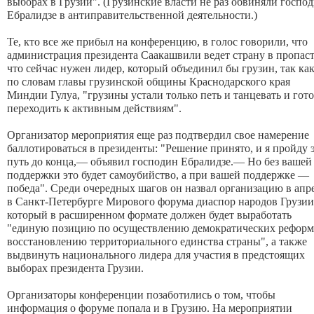
выборах в Грузии". (Грузинские власти не раз обвиняли госпо
Ебралидзе в антиправительственной деятельности.)
Те, кто все же прибыл на конференцию, в голос говорили, что
администрация президента Саакашвили ведет страну в пропаст
что сейчас нужен лидер, который объединил бы грузин, так как
по словам главы грузинской общины Краснодарского края
Миндии Гулуа, "грузины устали только петь и танцевать и гот
переходить к активным действиям".
Организатор мероприятия еще раз подтвердил свое намерение
баллотироваться в президенты: "Решение принято, и я пройду 
путь до конца,— объявил господин Ебралидзе.— Но без вашей
поддержки это будет самоубийство, а при вашей поддержке —
победа". Среди очередных шагов он назвал организацию в апр
в Санкт-Петербурге Мирового форума диаспор народов Грузии
который в расширенном формате должен будет выработать
"единую позицию по осуществлению демократических реформ
восстановлению территориального единства страны", а также
выдвинуть национального лидера для участия в предстоящих
выборах президента Грузии.
Организаторы конференции позаботились о том, чтобы
информация о форуме попала и в Грузию. На мероприятии