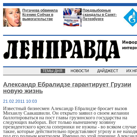
Пугачева обвинила
Предвыборные
Ксению Собчак в
скандалы в Санкт-
вымогательстве
Петербурге
ТЕМЫ ДНЯ
НОВОСТИ
ДАЙДЖЕСТ
ИХ Н
Александр Ебралидзе гарантирует Грузии
новую жизнь
21.02.2011 10:03
Известный бизнесмен Александр Ебралидзе бросает вызов
Михаилу Саакашвили. Он открыто заявил о своем желании
баллотироваться на пост главы грузинского государства на
следующих выборах. Вот только нынешнему хозяину
президентского кресла соперники не нужны - во всяком случае
такие, которые действительно представляют угрозу и не находя
под его полным контролем. Именно по этой причине Алексан