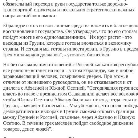
обязательный переход в руки государства только дорожно-
транспортной структуры и нескольких стратегически важных
направлений экономики.
Ебралидзе готов и свои личные средства вложить в благое дел
восстановления государства. Он утверждает, что по его стопам
пойдут многие его единомышленники. "Их круг растет - это
выходцы из Грузии, которые готовы вложиться в экономику
страны. И сегодня мы готовы инвестировать в Грузию в преде
трех миллиардов долларов", - уточняет бизнесмен.
Но без налаживания отношений с Россией кавказская республи
все равно не встанет на ноги - в этом Ебралидзе, как и любой
здравомыслящий человек, совершенно уверен. При этом, в
отличие от нынешнего руководства, он не отказывается и от
диалога с Абхазией и Южной Осетией. "Сегодняшняя грузинск
власть во главе с президентом Саакашвили делает все возможн
чтобы Южная Осетия и Абхазия были как никогда отдалены от
Грузии, - заявляет бизнесмен. - Мы убеждены, что после побед
демократических выборах в Грузии сможем открыть границы
между Грузией и Россией, сквозные, через Абхазию и Южную
Осетию. В течение трех месяцев пойдет свободное движение
товаров, денег, людей".