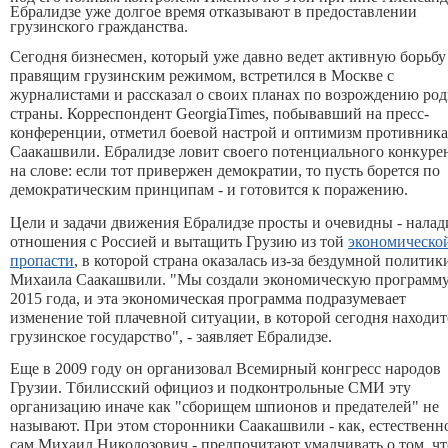
Ебралидзе уже долгое время отказывают в предоставлении
грузинского гражданства.
Сегодня бизнесмен, который уже давно ведет активную борьбу
правящим грузинским режимом, встретился в Москве с
журналистами и рассказал о своих планах по возрождению ро
страны. Корреспондент GeorgiaTimes, побывавший на пресс-
конференции, отметил боевой настрой и оптимизм противника
Саакашвили. Ебралидзе ловит своего потенциального конкуре
на слове: если тот привержен демократии, то пусть борется по
демократическим принципам - и готовится к поражению.
Цели и задачи движения Ебралидзе просты и очевидны - налад
отношения с Россией и вытащить Грузию из той
экономическо
пропасти
, в которой страна оказалась из-за бездумной политик
Михаила Саакашвили. "Мы создали экономическую программу
2015 года, и эта экономическая программа подразумевает
изменение той плачевной ситуации, в которой сегодня находит
грузинское государство", - заявляет Ебралидзе.
Еще в 2009 году он организовал Всемирный конгресс народов
Грузии. Тбилисский официоз и подконтрольные СМИ эту
организацию иначе как "сборищем шпионов и предателей" не
называют. При этом сторонники Саакашвили - как, естественно
сам Михаил Николозович - предпочитают умалчивать о том, чт