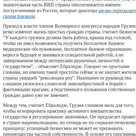
значительная часть ВВП страны обеспечивается именно
поступлениями из России, которые диаспора
щедро пересылае
своим близким
.
Приход к власти членов Всемирного конгресса народов Грузии
резко изменит жизнь простых граждан страны, считает бизнесм
"У каждого грузина должна быть работа, крыша над головой,
чтобы он имел возможность получить бесплатное базовое
медицинское обслуживание, бесплатное базовое образование,
верил в будущее и занимался созидательной работой, а не
лавированием между интересами различных личностей и
государством", - объясняет Ебралидзе. Говорит он простыми
словами, но именно такой простоты сейчас и не хватает жител
страны увядшей "революции роз". Нынешнее ее руководство
слишком увлеклось словесной эквилибристикой в борьбе с
фантомными врагами, а бедственного положения собственных
граждан давно уже не замечает.
Между тем, считает Ебралидзе, Грузия слишком мала для того,
чтобы игнорировать практику активного вмешательства
государства в регулирование экономики. Он предлагает прове
в стране национализацию, но отнюдь не по социалистическому
принципу: успешный бизнесмен не может не признавать
преимущества частной собственности. В основе его программы