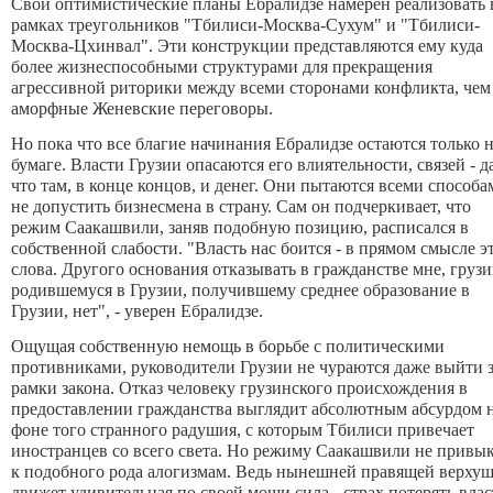
Свои оптимистические планы Ебралидзе намерен реализовать 
рамках треугольников "Тбилиси-Москва-Сухум" и "Тбилиси-
Москва-Цхинвал". Эти конструкции представляются ему куда
более жизнеспособными структурами для прекращения
агрессивной риторики между всеми сторонами конфликта, чем
аморфные Женевские переговоры.
Но пока что все благие начинания Ебралидзе остаются только 
бумаге. Власти Грузии опасаются его влиятельности, связей - д
что там, в конце концов, и денег. Они пытаются всеми способа
не допустить бизнесмена в страну. Сам он подчеркивает, что
режим Саакашвили, заняв подобную позицию, расписался в
собственной слабости. "Власть нас боится - в прямом смысле э
слова. Другого основания отказывать в гражданстве мне, грузи
родившемуся в Грузии, получившему среднее образование в
Грузии, нет", - уверен Ебралидзе.
Ощущая собственную немощь в борьбе с политическими
противниками, руководители Грузии не чураются даже выйти 
рамки закона. Отказ человеку грузинского происхождения в
предоставлении гражданства выглядит абсолютным абсурдом 
фоне того странного радушия, с которым Тбилиси привечает
иностранцев со всего света. Но режиму Саакашвили не привы
к подобного рода алогизмам. Ведь нынешней правящей верху
движет удивительная по своей мощи сила - страх потерять влас