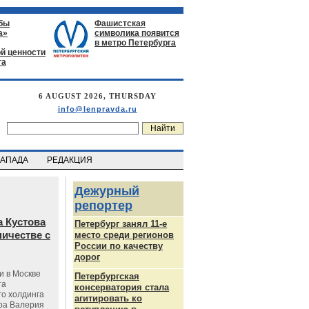
бы
Фашистская
а»
символика появится
в метро Петербурга
й ценности
га
6 AUGUST 2026, THURSDAY
info@lenpravda.ru
ЗАПАДА
РЕДАКЦИЯ
Дежурный
репортер
 Кустова
Петербург занял 11-е
ичестве с
место среди регионов
России по качеству
дорог
и в Москве
Петербургская
та
консерватория стала
го холдинга
агитировать ко
ра Валерия