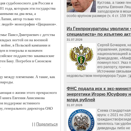
Кустова, а также ге
ция судьбоносного для России и
группы Евгения Ляш
01 года, которым эти государства
заподозрили в мош
анными на два века, а
особо крупном размере (ч. 4 ст. 159 У
Лапин, автор только что
х людей» монографии «Цицианов».
Из Генпрокуратуры уволили 
специалиста» по изъятию ак
емье Павел Дмитриевич с детства
 младых ногтей он на военной
31.07.2026
 войне, в Польской кампании и
Сергей Бочкарев, н
управления, руков
ен в генералы и назначен
национализацией а
сийское подданство закавказские
Домодедово, «Макф
тен Баку. Погребен в Сионском
покинул пост. Указ 
.
его рапорту, причин
Источники связываю
недовольством генпрокурора Гуцан.
у между племенами. А такие, как
 народы.
ФНС подала иск к экс-минис
ающая о жизни этого прекрасного
энергетики Игорю Юсуфову на
Л книга Евгения Анисимова
млрд рублей
аря поддержке истинного
31.07.2026
у, генерального директора ОАО
Схема стандартная 
круга: с 2021 по 202
гражданство/резид
менялось так удобно
|
|
Поделиться
дивиденды либо не