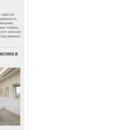
 один из
адёжность
омпании,
вые товары,
осят логотип
 ряд важных
астики в