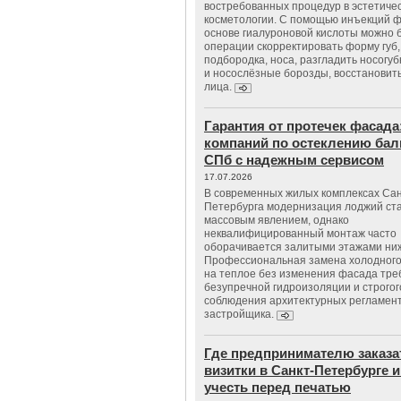
востребованных процедур в эстетиче
косметологии. С помощью инъекций 
основе гиалуроновой кислоты можно 
операции скорректировать форму губ, 
подбородка, носа, разгладить носогу
и носослёзные борозды, восстановить
лица.
Гарантия от протечек фасада
компаний по остеклению бал
СПб с надежным сервисом
17.07.2026
В современных жилых комплексах Сан
Петербурга модернизация лоджий ст
массовым явлением, однако
неквалифицированный монтаж часто
оборачивается залитыми этажами ни
Профессиональная замена холодного
на теплое без изменения фасада тре
безупречной гидроизоляции и строгог
соблюдения архитектурных регламен
застройщика.
Где предпринимателю заказа
визитки в Санкт-Петербурге и
учесть перед печатью