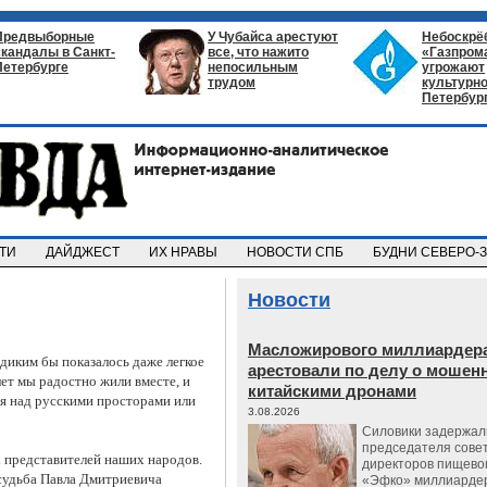
Предвыборные
У Чубайса арестуют
Небоскрё
скандалы в Санкт-
все, что нажито
«Газпром
Петербурге
непосильным
угрожают
трудом
культурно
Петербур
СТИ
ДАЙДЖЕСТ
ИХ НРАВЫ
НОВОСТИ СПБ
БУДНИ СЕВЕРО-
Новости
Масложирового миллиардера
 диким бы показалось даже легкое
арестовали по делу о мошенн
ет мы радостно жили вместе, и
китайскими дронами
ая над русскими просторами или
3.08.2026
Силовики задержал
председателя сове
 представителей наших народов.
директоров пищево
 судьба Павла Дмитриевича
«Эфко» миллиарде