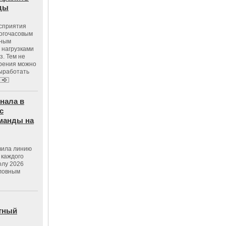
оды
осприятия
ногочасовым
нным
 нагрузками
з. Тем не
зрения можно
выработать
нала в
с
манды на
вила линию
 каждого
олу 2026
словным
тный