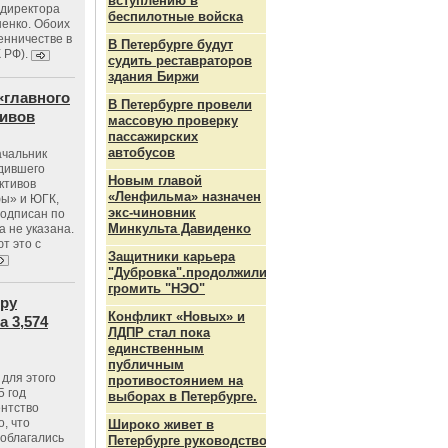
вступлению в
ндиректора
беспилотные войска
енко. Обоих
енничестве в
В Петербурге будут
К РФ).
судить реставраторов
здания Биржи
«главного
В Петербурге провели
тивов
массовую проверку
пассажирских
автобусов
ачальник
одившего
Новым главой
ктивов
«Ленфильма» назначен
ы» и ЮГК,
экс-чиновник
подписан по
Минкульта Давиденко
а не указана.
т это с
Защитники карьера
"Дубровка".продолжили
громить "НЭО"
тру
Конфликт «Новых» и
 3,574
ЛДПР стал пока
единственным
публичным
для этого
противостоянием на
5 год
выборах в Петербурге.
ентство
, что
Широко живет в
 облагались
Петербурге руководство