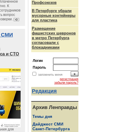
уплаченное
Профсоюзов
но. К
сотрудников
В Петербурге убрали
ь вопрос
мусорные контейнеры
роверки.
для пластика
Размещение
фашистских шевронов
 СМИ
в метро Петербурга
согласовали с
блокадниками
в
са и СТО
Логин
Пароль
запомнить меня
регистрация
забыли пароль?
Редакция
Архив Ленправды
Темы дня
Дайджест СМИ
Санкт-Петербурга
ания для