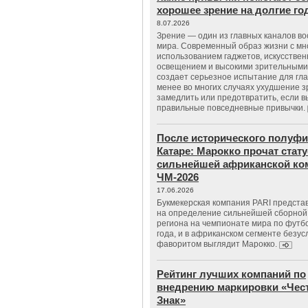
хорошее зрение на долгие г
8.07.2026
Зрение — один из главных каналов в
мира. Современный образ жизни с м
использованием гаджетов, искусстве
освещением и высокими зрительными
создает серьезное испытание для гла
менее во многих случаях ухудшение 
замедлить или предотвратить, если 
правильные повседневные привычки.
После исторического полуфи
Катаре: Марокко прочат стату
сильнейшей африканской ко
ЧМ-2026
17.06.2026
Букмекерская компания PARI предста
на определение сильнейшей сборной
региона на чемпионате мира по футб
года, и в африканском сегменте безу
фаворитом выглядит Марокко.
Рейтинг лучших компаний по
внедрению маркировки «Чес
Знак»