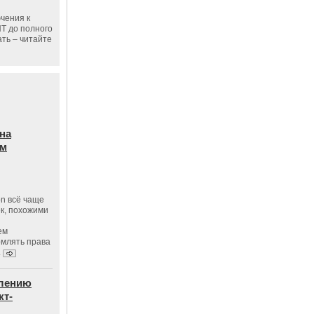
чения к
ПТ до полного
ать – читайте
на
ам
on всё чаще
к, похожими
ем
рмлять права
.
влению
кт-