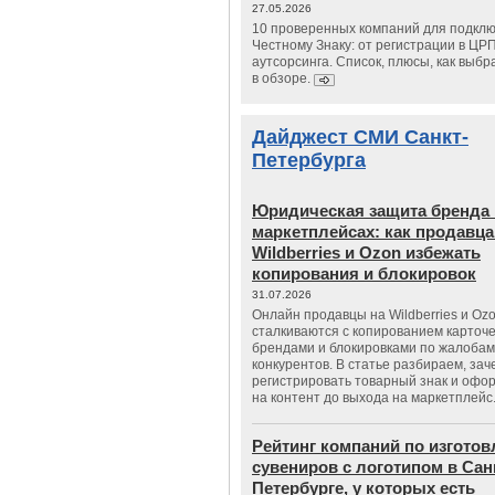
27.05.2026
10 проверенных компаний для подклю
Честному Знаку: от регистрации в ЦР
аутсорсинга. Список, плюсы, как выбр
в обзоре.
Дайджест СМИ Санкт-
Петербурга
Юридическая защита бренда 
маркетплейсах: как продавц
Wildberries и Ozon избежать
копирования и блокировок
31.07.2026
Онлайн продавцы на Wildberries и Oz
сталкиваются с копированием карточе
брендами и блокировками по жалобам
конкурентов. В статье разбираем, зач
регистрировать товарный знак и офо
на контент до выхода на маркетплейс
Рейтинг компаний по изгото
сувениров с логотипом в Сан
Петербурге, у которых есть