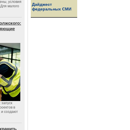
цены, условия
Дайджест
 Для малого
федеральных СМИ
олжского:
еняющие
 запуск
роектов в
а и создают
хранить