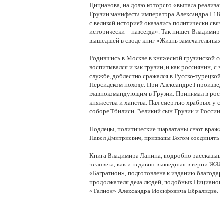
Цицианова, на долю которого «выпала реализа
Грузии манифеста императора Александра I 18
с великой историей оказались политически связ
исторически – навсегда». Так пишет Владимир 
вышедшей в своде книг «Жизнь замечательны
Родившись в Москве в княжеской грузинской с
воспитывался и как грузин, и как россиянин, с
службе, доблестно сражался в Русско-турецкой
Персидском походе. При Александре I произвед
главнокомандующим в Грузии. Принимал в рос
княжества и ханства. Пал смертью храбрых у с
соборе Тбилиси. Великий сын Грузии и России
Подлецы, политические шарлатаны сеют вражд
Павел Дмитриевич, призваны Богом соединять
Книга Владимира Лапина, подробно рассказыв
человека, как и недавно вышедшая в серии ЖЗ
«Багратион», подготовлена к изданию благод
продолжателя дела людей, подобных Цицианов
«Талион» Александра Иосифовича Ебралидзе.