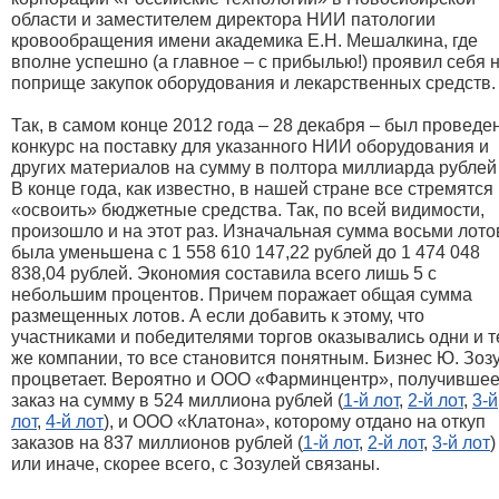
области и заместителем директора НИИ патологии
кровообращения имени академика Е.Н. Мешалкина, где
вполне успешно (а главное – с прибылью!) проявил себя 
поприще закупок оборудования и лекарственных средств.
Так, в самом конце 2012 года – 28 декабря – был проведе
конкурс на поставку для указанного НИИ оборудования и
других материалов на сумму в полтора миллиарда рублей (
В конце года, как известно, в нашей стране все стремятся
«освоить» бюджетные средства. Так, по всей видимости,
произошло и на этот раз. Изначальная сумма восьми лото
была уменьшена с 1 558 610 147,22 рублей до 1 474 048
838,04 рублей. Экономия составила всего лишь 5 с
небольшим процентов. Причем поражает общая сумма
размещенных лотов. А если добавить к этому, что
участниками и победителями торгов оказывались одни и т
же компании, то все становится понятным. Бизнес Ю. Зоз
процветает. Вероятно и ООО «Фарминцентр», получивше
заказ на сумму в 524 миллиона рублей (
1-й лот
,
2-й лот
,
3-й
лот
,
4-й лот
), и ООО «Клатона», которому отдано на откуп
заказов на 837 миллионов рублей (
1-й лот
,
2-й лот
,
3-й лот
)
или иначе, скорее всего, с Зозулей связаны.