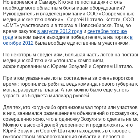
Но вернемся в Самару. Кто же те поставщики столь
необходимого областным больницам оборудования?
Руководитель и владелец компании ООО «Современные
медицинские технологии» - Сергей Шатило. Кстати, ООО
«СМТ» участвовало и в торгах в Новосибирске. Там, во
время закупок
в августе 2012 года
и
сентябре того же
года
эта компания выходила победителем, а на торгах
в
октябре 2012
была вообще единственным участником.
По некоторым сведениям, большая часть лотов на постав
медицинской техники «отошла» компаниям,
аффилированным с Юрием Зозулей и Сергеем Шатило.
При этом указанные лоты составлены за очень короткое
время: торопились ребята, ведь команда нового губернат
могла разрушить планы. А так можно было еще успеть
украсть из бюджета миллиард рублей.
Для тех, кто когда-либо организовывал торги или участво
в них, занимался размещением объявлений о госзакупках,
совершенно ясно, что в одиночку Зозуля это сделать не мо
Можно с высокой долей уверенности предположить, что
Юрий Зозуля, и Сергей Шатило находились в сговоре с
руководством здравоохранения области и, вероятно,