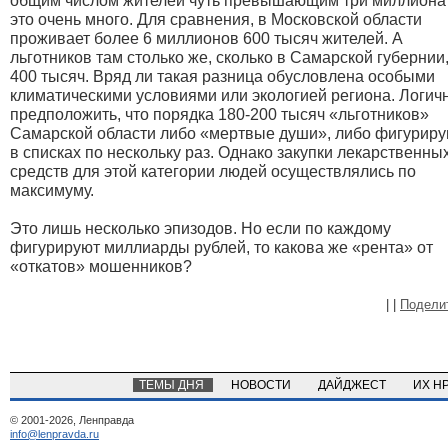
общим числом жителей чуть превышающим три миллиона
это очень много. Для сравнения, в Московской области
проживает более 6 миллионов 600 тысяч жителей. А
льготников там столько же, сколько в Самарской губернии,
400 тысяч. Вряд ли такая разница обусловлена особыми
климатическими условиями или экологией региона. Логич
предположить, что порядка 180-200 тысяч «льготников»
Самарской области либо «мертвые души», либо фигурир
в списках по нескольку раз. Однако закупки лекарственны
средств для этой категории людей осуществлялись по
максимуму.
Это лишь несколько эпизодов. Но если по каждому
фигурируют миллиарды рублей, то какова же «рента» от
«откатов» мошенников?
|
|
Подели
ТЕМЫ ДНЯ
НОВОСТИ
ДАЙДЖЕСТ
ИХ Н
© 2001-2026, Ленправда
info@lenpravda.ru