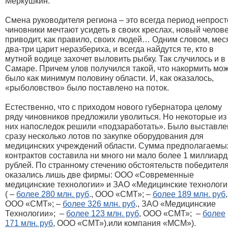
Меркушкин.
Смена руководителя региона – это всегда период непрост
чиновники мечтают усидеть в своих креслах, новый челов
приводит, как правило, своих людей… Одним словом, мес
два-три царит неразбериха, и всегда найдутся те, кто в
мутной водице захочет выловить рыбку. Так случилось и в
Самаре. Причем улов получился такой, что накормить мо
было как минимум половину области. И, как оказалось,
«рыболовство» было поставлено на поток.
Естественно, что с приходом нового губернатора целому
ряду чиновников предложили уволиться. Но некоторые из
них напоследок решили «подзаработать». Было выставле
сразу несколько лотов по закупке оборудования для
медицинских учреждений области. Сумма предполагаемы
контрактов составила ни много ни мало более 1 миллиард
рублей. По странному стечению обстоятельств победител
оказались лишь две фирмы: ООО «Современные
медицинские технологии» и ЗАО «Медицинские технолог
( –
более 280 млн. руб
., ООО «СМТ»; –
более 189 млн. руб
,
ООО «СМТ»; –
более 326 млн. руб
., ЗАО «Медицинские
Технологии»; –
более 123 млн. руб
, ООО «СМТ»; –
более
171 млн. руб
, ООО «СМТ»).или компания «МСМ»).