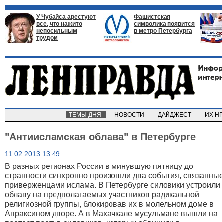
У Чубайса арестуют
Фашистская
все, что нажито
символика появится
непосильным
в метро Петербурга
трудом
ТЕМЫ ДНЯ
НОВОСТИ
ДАЙДЖЕСТ
ИХ Н
"Антиисламская облава" в Петербурге
11.02.2013 13:49
В разных регионах России в минувшую пятницу до
странности синхронно произошли два события, связанные
приверженцами ислама. В Петербурге силовики устроили
облаву на предполагаемых участников радикальной
религиозной группы, блокировав их в молельном доме в
Апраксином дворе. А в Махачкале мусульмане вышли на