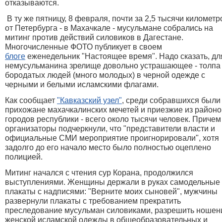
отказываются.
В ту же пятницу, 8 февраля, почти за 2,5 тысячи километр
от Петербурга - в Махачкале - мусульмане собрались на
митинг против действий силовиков в Дагестане.
Многочисленные ФОТО публикует в своем
блоге
еженедельник "Настоящее время". Надо сказать, дл
немусульманина зрелище довольно устрашающее - толпа
бородатых людей (много молодых) в черной одежде с
черными и белыми исламскими флагами.
Как сообщает
"Кавказский узел"
, среди собравшихся были
прихожане махачкалинских мечетей и приезжие из районо
городов республики - всего около тысячи человек. Причем
организаторы подчеркнули, что "представители власти и
официальные СМИ мероприятие проигнорировали", хотя
задолго до его начало место было полностью оцеплено
полицией.
Митинг начался с чтения сур Корана, продолжился
выступлениями. Женщины держали в руках самодельные
плакаты с надписями: "Верните моих сыновей", мужчины
развернули плакаты с требованием прекратить
преследование мусульман силовиками, разрешить ношен
женской исламской одежды в общеобразовательных и