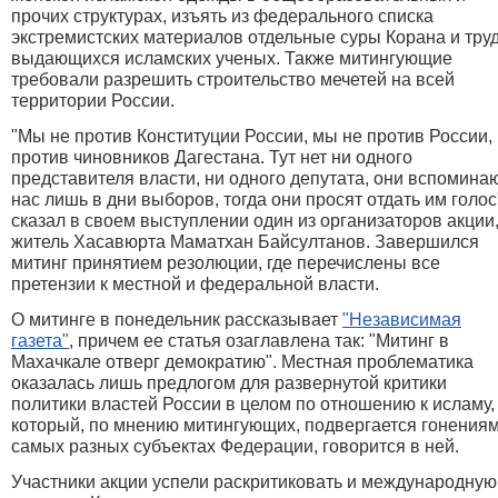
прочих структурах, изъять из федерального списка
экстремистских материалов отдельные суры Корана и тру
выдающихся исламских ученых. Также митингующие
требовали разрешить строительство мечетей на всей
территории России.
"Мы не против Конституции России, мы не против России,
против чиновников Дагестана. Тут нет ни одного
представителя власти, ни одного депутата, они вспомина
нас лишь в дни выборов, тогда они просят отдать им голос"
сказал в своем выступлении один из организаторов акции
житель Хасавюрта Маматхан Байсултанов. Завершился
митинг принятием резолюции, где перечислены все
претензии к местной и федеральной власти.
О митинге в понедельник рассказывает
"Независимая
газета"
, причем ее статья озаглавлена так: "Митинг в
Махачкале отверг демократию". Местная проблематика
оказалась лишь предлогом для развернутой критики
политики властей России в целом по отношению к исламу,
который, по мнению митингующих, подвергается гонениям
самых разных субъектах Федерации, говорится в ней.
Участники акции успели раскритиковать и международную