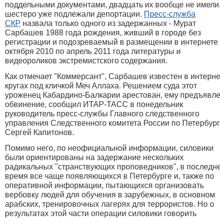
поддельными документами, двадцать их вообще не имели
шестеро уже подлежали депортации.
Пресс-служба
СКР
назвала только одного из задержанных - Мурат
Сарбашев 1988 года рождения, живший в городе без
регистрации и подозреваемый в размещении в интернете 
октября 2010 по апрель 2011 года литературы и
видеороликов экстремистского содержания.
Как отмечает "Коммерсант", Сарбашев известен в интерне
кругах под кличкой Меч Аллаха. Решением суда этот
уроженец Кабардино-Балкарии арестован, ему предъявл
обвинение, сообщил ИТАР-ТАСС в понедельник
руководитель пресс-службы Главного следственного
управления Следственного комитета России по Петербург
Сергей Капитонов.
Помимо него, по неофициальной информации, силовики
были ориентированы на задержание нескольких
радикальных "странствующих проповедников", в последн
время все чаще появляющихся в Петербурге и, также по
оперативной информации, пытающихся организовать
вербовку людей для обучения в зарубежных, в основном
арабских, тренировочных лагерях для террористов. Но о
результатах этой части операции силовики говорить