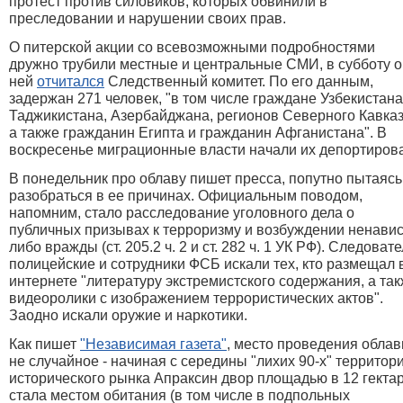
протест против силовиков, которых обвинили в
преследовании и нарушении своих прав.
О питерской акции со всевозможными подробностями
дружно трубили местные и центральные СМИ, в субботу о
ней
отчитался
Следственный комитет. По его данным,
задержан 271 человек, "в том числе граждане Узбекистана
Таджикистана, Азербайджана, регионов Северного Кавказ
а также гражданин Египта и гражданин Афганистана". В
воскресенье миграционные власти начали их
депортиров
В понедельник про облаву пишет пресса, попутно пытаясь
разобраться в ее причинах. Официальным поводом,
напомним, стало расследование уголовного дела о
публичных призывах к терроризму и возбуждении ненави
либо вражды (ст. 205.2 ч. 2 и ст. 282 ч. 1 УК РФ). Следовате
полицейские и сотрудники ФСБ искали тех, кто размещал 
интернете "литературу экстремистского содержания, а та
видеоролики с изображением террористических актов".
Заодно искали оружие и наркотики.
Как пишет
"Независимая газета"
, место проведения обла
не случайное - начиная с середины "лихих 90-х" территор
исторического рынка Апраксин двор площадью в 12 гекта
стала местом обитания (в том числе в подпольных