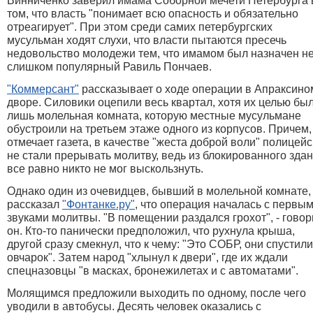
Винниченко заверил имама Соборной мечети Петербурга 
том, что власть "понимает всю опасность и обязательно
отреагирует". При этом среди самих петербургских
мусульман ходят слухи, что власти пытаются пресечь
недовольство молодежи тем, что имамом был назначен н
слишком популярный Равиль Пончаев.
"Коммерсант"
рассказывает о ходе операции в Апраксино
дворе. Силовики оцепили весь квартал, хотя их целью бы
лишь молельная комната, которую местные мусульмане
обустроили на третьем этаже одного из корпусов. Причем,
отмечает газета, в качестве "жеста доброй воли" полицей
не стали прерывать молитву, ведь из блокированного зда
все равно никто не мог выскользнуть.
Однако один из очевидцев, бывший в молельной комнате,
рассказал
"Фонтанке.ру"
, что операция началась с первы
звуками молитвы. "В помещении раздался грохот", - говор
он. Кто-то панически предположил, что рухнула крыша,
другой сразу смекнул, что к чему: "Это СОБР, они спустили
овчарок". Затем народ "хлынул к двери", где их ждали
спецназовцы "в масках, бронежилетах и с автоматами".
Молящимся предложили выходить по одному, после чего
уводили в автобусы. Десять человек оказались с