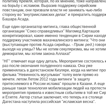
политику Кремля, которая, по их мнению, тоже направлен
на борьбу с исламом. Выразив поддержку сирийским
повстанцам, они призвали власти не занимать чью-либо
сторону во "внутриисламских делах" и прекратить поддер
Башара Асада.
Еще один организатор митинга, глава общественной
организации "Союз справедливых" Магомед Карташов
конкретизировал, какие именно тенденции в Сирии наход
поддержку участников махачкалинского митинга: "Что они
(выступающие против Асада сирийцы. -
Прим. ред.
) говоря
выходя на улицы? Мы не хотим секуляризма, мы не хотим
демократии, мы хотим закона Аллаха!"
"НГ" отмечает еще одну деталь. Мероприятие состоялось 
раз после окончания полуденного намаза. Она уже
применялась в дагестанском Кизляре, когда на митинг пр
фильма "Невинность мусульман" толпу вели прямо из
мечети. летом Летом 2012 года митинги "в защиту
притесняемого в России ислама" прошли в Казани. А еще
раньше такая технология мобилизации людей на протест
мероприятия привела к известным событиям в той же Си
и Египте. Автор статьи заключает, что теперь и в столице
Дагестана наступила российская "исламская весна".