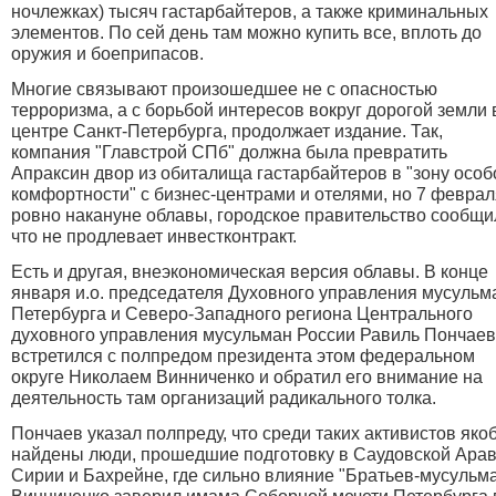
ночлежках) тысяч гастарбайтеров, а также криминальных
элементов. По сей день там можно купить все, вплоть до
оружия и боеприпасов.
Многие связывают произошедшее не с опасностью
терроризма, а с борьбой интересов вокруг дорогой земли 
центре Санкт-Петербурга, продолжает издание. Так,
компания "Главстрой СПб" должна была превратить
Апраксин двор из обиталища гастарбайтеров в "зону особ
комфортности" с бизнес-центрами и отелями, но 7 феврал
ровно накануне облавы, городское правительство сообщи
что не продлевает инвестконтракт.
Есть и другая, внеэкономическая версия облавы. В конце
января и.о. председателя Духовного управления мусульм
Петербурга и Северо-Западного региона Центрального
духовного управления мусульман России Равиль Пончаев
встретился с полпредом президента этом федеральном
округе Николаем Винниченко и обратил его внимание на
деятельность там организаций радикального толка.
Пончаев указал полпреду, что среди таких активистов яко
найдены люди, прошедшие подготовку в Саудовской Арав
Сирии и Бахрейне, где сильно влияние "Братьев-мусульма