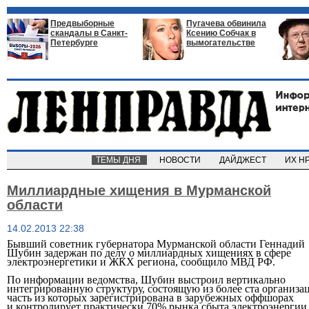
Предвыборные
Пугачева обвинила
скандалы в Санкт-
Ксению Собчак в
Петербурге
вымогательстве
ТЕМЫ ДНЯ
НОВОСТИ
ДАЙДЖЕСТ
ИХ Н
Миллиардные хищения в Мурманской
области
14.02.2013 22:38
Бывший советник губернатора Мурманской области Геннадий
Шубин задержан по делу о миллиардных хищениях в сфере
электроэнергетики и ЖКХ региона, сообщило МВД РФ.
По информации ведомства, Шубин выстроил вертикально
интегрированную структуру, состоящую из более ста организа
часть из которых зарегистрирована в зарубежных оффшорах
и контролирует практически 70% рынка сбыта электроэнергии