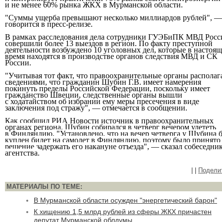
и не менее 60% рынка ЖКХ в Мурманской области.
"Суммы ущерба превышают несколько миллиардов рублей", —
говорится в пресс-релизе.
В рамках расследования дела сотрудники ГУЭБиПК МВД Росс
совершили более 13 выездов в регион. По факту преступной
деятельности возбуждено 10 уголовных дел, которые в настоящ
время находятся в производстве органов следствия МВД и СК
России.
"Учитывая тот факт, что правоохранительные органы распола
сведениями, что гражданин Шубин Г.В. имеет намерения
покинуть пределы Российской Федерации, поскольку имеет
гражданство Швеции, следственные органы вышли
с ходатайством об избрании ему меры пресечения в виде
заключения под стражу", — отмечается в сообщении.
Как сообщил РИА Новости источник в правоохранительных
органах региона,
Шубин собирался в четверг вечером улететь
в Финляндию
. "Установлено, что на вечер четверга у Шубина 
куплен билет на самолет в Финляндию, поэтому было принято
решение задержать его накануне отъезда", — сказал собеседни
агентства.
|
|
Подели
МАТЕРИАЛЫ ПО ТЕМЕ:
В Мурманской области осужден "энергетический барон"
К хищению 1,5 млрд рублей из сферы ЖКХ причастен
депутат Мурманской облдумы