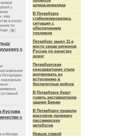
провезти
агаемом
шпица‑инвалида
ублей у
ранее
В Петербурге
», ему
стабилизировалась
тве в особо
ситуация с
зание по
обеспечением
боды.
топливом
Петербург занял 11-е
льцу
место среди регионов
мушкину с
России по качеству
дорог
Петербургская
ии
консерватория стала
ная компания
агитировать ко
в Петербурге
вступлению в
с надзорным
беспилотные войска
незе -
 примерно
В Петербурге будут
 уставный
судить реставраторов
здания Биржи
В Петербурге провели
 Кустова
массовую проверку
ичестве с
пассажирских
автобусов
Новым главой
и в Москве