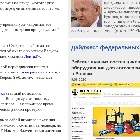
председателя сове
стрельбы по птице. Фотографию
директоров пищево
я перед читателями за то, что мог
«Эфко» миллиарде
Кустова, а также ге
группы Евгения Ляш
у времени уже направила все
заподозрили в мош
и для проведения процессуальной
особо крупном размере (ч. 4 ст. 159 У
ила в Следственный комитет
Дайджест федеральных
ется об охоте с участием Валуева
ернет-издание
Лента.Ру
.
Рейтинг лучших поставщико
торой периодически пишет в
оборудования для автосерви
л рассказ
«Такие разные охоты»
, в
в России
Тверской области», - отмечает
5.08.2026
ews
старший помощник
ти и Ненецкому автономному
Тарнаева.
-
В ближайшее время
ачения данной проверки
.
чь за собой никакого наказания.
ах можно охотиться на медведя, но
 У Николая Валуева такая лицензия
.