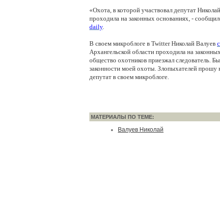
«Охота, в которой участвовал депутат Николай
проходила на законных основаниях, - сообщил
daily
.
В своем микроблоге в Twitter Николай Валуев
Архангельской области проходила на законны
общество охотников приезжал следователь. Бы
законности моей охоты. Злопыхателей прошу 
депутат в своем микроблоге.
МАТЕРИАЛЫ ПО ТЕМЕ:
Валуев Николай