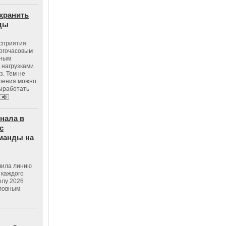
хранить
оды
осприятия
ногочасовым
нным
 нагрузками
з. Тем не
зрения можно
выработать
нала в
с
манды на
вила линию
 каждого
олу 2026
словным