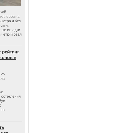
ской
филлеров на
быстро и без
скул,
бные складки
 чёткий овал
: рейтинг
конов в
кт-
ала
же.
 остекления
бует
о
тов
ть
 что