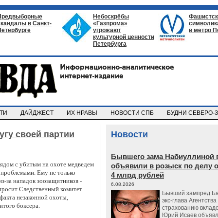
Предвыборные
Небоскрёбы
Фашистск
скандалы в Санкт-
«Газпрома»
символик
Петербурге
угрожают
в метро П
культурной ценности
Петербурга
СТИ
ДАЙДЖЕСТ
ИХ НРАВЫ
НОВОСТИ СПБ
БУДНИ СЕВЕРО-
угу своей партии
Новости
Бывшего зама Набиуллиной 
ядом с убитым на охоте медведем
объявили в розыск по делу 
 проблемами. Ему не только
4 млрд рублей
з-за нападок зоозащитников -
6.08.2026
просит Следственный комитет
Бывший зампред Ба
 факта незаконной охоты,
экс-глава Агентства
итого боксера.
страхованию вкладо
Юрий Исаев объявл