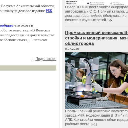
 Валуев в Архангельской области,
Обзор ТОП-10 поставщиков оборудов
о накануне деловое издание
РБК
автосервиса и СТО. Полный каталог, 
доставки, гарантийное обслуживание.
бизнеса и крупных сетей.
сообщил
, что охота в
х обстоятельствах:
«
В Вельское
Промышленный ренессанс В
ли предоставлены доказательства
стройки и модернизация, м
не беспокоиться»
, — написал
облик города
8.07.2026
|
|
Поделиться
Промышленный ренессанс Волжского:
завода РНК, модернизация ВТЗ и 47 п
АПК. Как стройки меняют облик город
рабочие места.