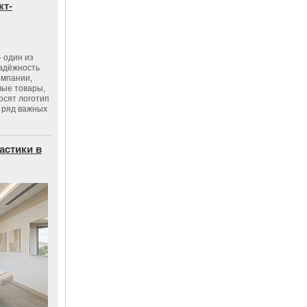
кт-
 один из
адёжность
омпании,
вые товары,
осят логотип
 ряд важных
астики в