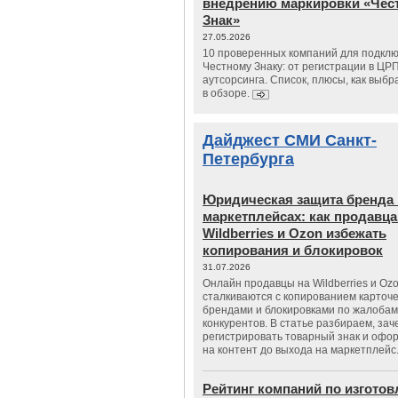
внедрению маркировки «Чес
Знак»
27.05.2026
10 проверенных компаний для подклю
Честному Знаку: от регистрации в ЦР
аутсорсинга. Список, плюсы, как выбр
в обзоре.
Дайджест СМИ Санкт-
Петербурга
Юридическая защита бренда 
маркетплейсах: как продавц
Wildberries и Ozon избежать
копирования и блокировок
31.07.2026
Онлайн продавцы на Wildberries и Oz
сталкиваются с копированием карточе
брендами и блокировками по жалобам
конкурентов. В статье разбираем, зач
регистрировать товарный знак и офо
на контент до выхода на маркетплейс
Рейтинг компаний по изгото