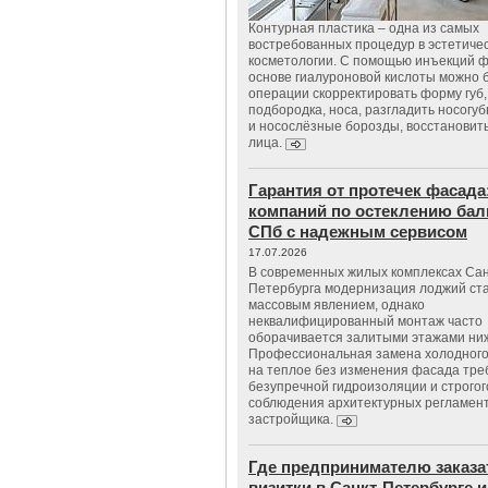
Контурная пластика – одна из самых
востребованных процедур в эстетиче
косметологии. С помощью инъекций 
основе гиалуроновой кислоты можно 
операции скорректировать форму губ, 
подбородка, носа, разгладить носогу
и носослёзные борозды, восстановить
лица.
Гарантия от протечек фасада
компаний по остеклению бал
СПб с надежным сервисом
17.07.2026
В современных жилых комплексах Сан
Петербурга модернизация лоджий ст
массовым явлением, однако
неквалифицированный монтаж часто
оборачивается залитыми этажами ни
Профессиональная замена холодного
на теплое без изменения фасада тре
безупречной гидроизоляции и строгог
соблюдения архитектурных регламен
застройщика.
Где предпринимателю заказа
визитки в Санкт-Петербурге и