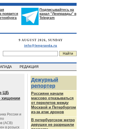
ая
Подписывайтесь на
а появится
канал "Ленправды" в
етербурга
Telegram
9 AUGUST 2026, SUNDAY
info@lenpravda.ru
ЗАПАДА
РЕДАКЦИЯ
Дежурный
репортер
в ЦБ
Россияне начали
о хищении
массово отказываться
от перелетов между
Москвой и Петербургом
из-за атак дронов
нка России и
 по
В петербургском метро
в (АСВ)
девушке не разрешили
ен в розыск