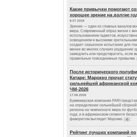
Какие привычки помогают со
хорошее зрение на долгие г
8.07.2026
Зрение — один из главных каналов в
мира. Современный образ жизни с м
использованием гаджетов, искусстве
освещением и высокими зрительными
создает серьезное испытание для гла
менее во многих случаях ухудшение 
замедлить или предотвратить, если 
правильные повседневные привычки.
После исторического полуфи
Катаре: Марокко прочат стату
сильнейшей африканской ко
ЧМ-2026
17.06.2026
Букмекерская компания PARI предста
на определение сильнейшей сборной
региона на чемпионате мира по футб
года, и в африканском сегменте безу
фаворитом выглядит Марокко.
Рейтинг лучших компаний по