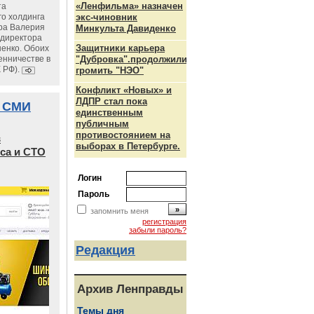
«Ленфильма» назначен
та
го холдинга
экс-чиновник
ра Валерия
Минкульта Давиденко
ндиректора
Защитники карьера
енко. Обоих
енничестве в
"Дубровка".продолжили
К РФ).
громить "НЭО"
Конфликт «Новых» и
ЛДПР стал пока
 СМИ
единственным
публичным
противостоянием на
в
выборах в Петербурге.
са и СТО
Логин
Пароль
запомнить меня
регистрация
забыли пароль?
Редакция
Архив Ленправды
Темы дня