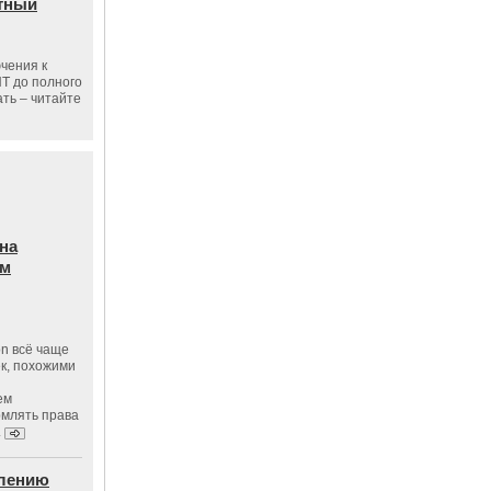
тный
чения к
ПТ до полного
ать – читайте
на
ам
on всё чаще
к, похожими
ем
рмлять права
.
влению