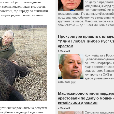
им сыном Григорием ездил на
по делу о предпол
хищении 4,3 млрд р
л своим поклонникам в соцсети.
возглавляемой им 
событии, где наряду со снимками
госкорпорации. По данным «Известий
восседает рядом с поверженным
предъявлено обвинение в мошенничес
крупном размере. Максимальное нака
этой статье — до 10 лет лишения сво
Прокуратура пришла к владе
"Илим Глобал Тимбер Рус" С
арестом
6.08.2026
Крупнейшая в Росс
целлюлозно-бумаж
со штаб-квартирой 
будет состязаться 
ведомством. В анам
контроль из ОАЭ и
вдвое уменьшенный
капитал.
Масложирового миллиардера
арестовали по делу о мошенн
китайскими дронами
щитники набросились на депутата,
3.08.2026
емя убивать медведей в данном
Силовики задержал