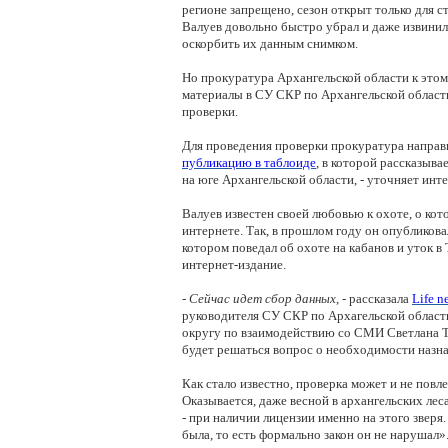
регионе запрещено, сезон открыт только для 
Валуев довольно быстро убрал и даже извинилс
оскорбить их данным снимком.
Но прокуратура Архангельской области к этом
материалы в СУ СКР по Архангельской област
проверки.
Для проведения проверки прокуратура направ
публикацию в таблоиде
, в которой рассказыва
на юге Архангельской области, - уточняет инт
Валуев известен своей любовью к охоте, о ко
интернете. Так, в прошлом году он опубликова
котором поведал об охоте на кабанов и уток в 
интернет-издание.
- Сейчас идет сбор данных
, - рассказала
Life n
руководителя СУ СКР по Архагельской облас
округу по взаимодействию со СМИ Светлана 
будет решаться вопрос о необходимости назн
Как стало известно, проверка может и не повле
Оказывается, даже весной в архангельских лес
- при наличии лицензии именно на этого зверя.
была, то есть формально закон он не нарушал»