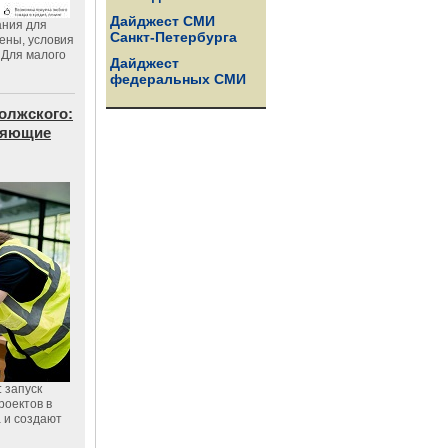
Дайджест СМИ
ания для
Санкт-Петербурга
цены, условия
 Для малого
Дайджест
федеральных СМИ
олжского:
еняющие
 запуск
роектов в
а и создают