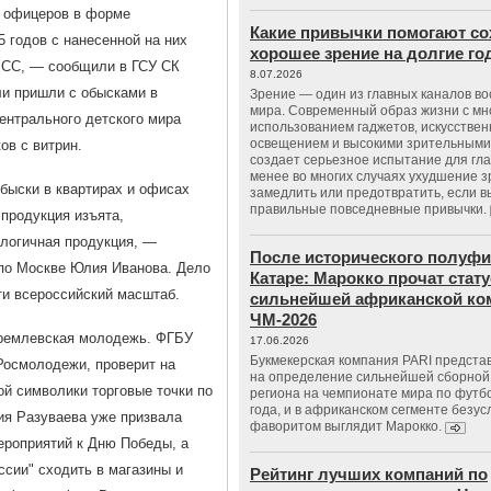
 офицеров в форме
Какие привычки помогают со
 годов с нанесенной на них
хорошее зрение на долгие г
к СC, — сообщили в ГСУ СК
8.07.2026
ли пришли с обысками в
Зрение — один из главных каналов в
мира. Современный образ жизни с м
ентрального детского мира
использованием гаджетов, искусстве
освещением и высокими зрительными
ов с витрин.
создает серьезное испытание для гла
менее во многих случаях ухудшение 
быски в квартирах и офисах
замедлить или предотвратить, если 
правильные повседневные привычки.
продукция изъята,
алогичная продукция, —
После исторического полуфи
по Москве Юлия Иванова. Дело
Катаре: Марокко прочат стату
ти всероссийский масштаб.
сильнейшей африканской ко
ЧМ-2026
кремлевская молодежь. ФГБУ
17.06.2026
Букмекерская компания PARI предста
 Росмолодежи, проверит на
на определение сильнейшей сборной
ой символики торговые точки по
региона на чемпионате мира по футб
года, и в африканском сегменте безу
ия Разуваева уже призвала
фаворитом выглядит Марокко.
ероприятий к Дню Победы, а
ссии" сходить в магазины и
Рейтинг лучших компаний по