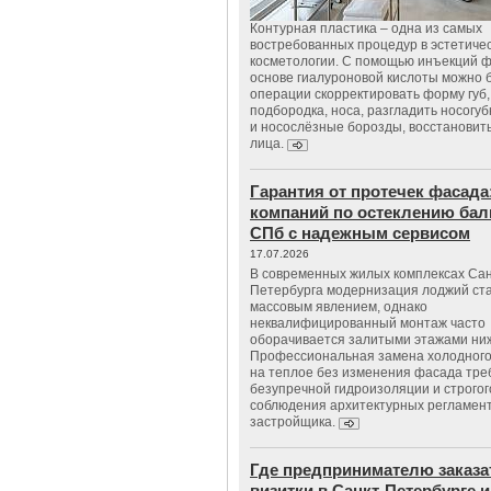
Контурная пластика – одна из самых
востребованных процедур в эстетиче
косметологии. С помощью инъекций 
основе гиалуроновой кислоты можно 
операции скорректировать форму губ, 
подбородка, носа, разгладить носогу
и носослёзные борозды, восстановить
лица.
Гарантия от протечек фасада
компаний по остеклению бал
СПб с надежным сервисом
17.07.2026
В современных жилых комплексах Сан
Петербурга модернизация лоджий ст
массовым явлением, однако
неквалифицированный монтаж часто
оборачивается залитыми этажами ни
Профессиональная замена холодного
на теплое без изменения фасада тре
безупречной гидроизоляции и строгог
соблюдения архитектурных регламен
застройщика.
Где предпринимателю заказа
визитки в Санкт-Петербурге и