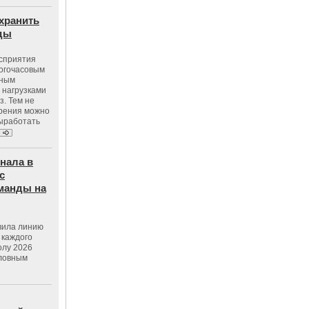
хранить
оды
осприятия
ногочасовым
нным
 нагрузками
з. Тем не
зрения можно
выработать
нала в
с
манды на
вила линию
 каждого
олу 2026
словным