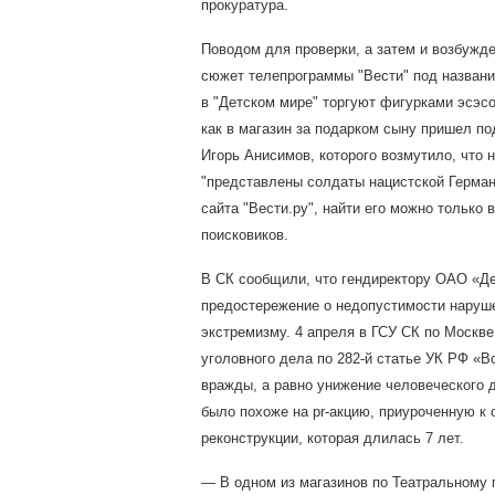
прокуратура.
Поводом для проверки, а затем и возбужде
сюжет телепрограммы "Вести" под назван
в "Детском мире" торгуют фигурками эсэс
как в магазин за подарком сыну пришел по
Игорь Анисимов, которого возмутило, что 
"представлены солдаты нацистской Герман
сайта "Вести.ру", найти его можно только 
поисковиков.
В СК сообщили, что гендиректору ОАО «Де
предостережение о недопустимости наруше
экстремизму. 4 апреля в ГСУ СК по Москв
уголовного дела по 282-й статье УК РФ «
вражды, а равно унижение человеческого д
было похоже на pr-акцию, приуроченную к
реконструкции, которая длилась 7 лет.
— В одном из магазинов по Театральному 