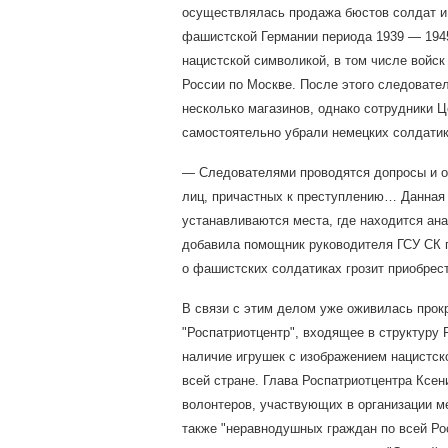
осуществлялась продажа бюстов солдат и
фашистcкой Германии периода 1939 — 1945
нацистcкой символикой, в том числе войс
России по Москве. После этого следовате
несколько магазинов, однако сотрудники Ц
самостоятельно убрали немецких солдатик
— Следователями проводятся допросы и о
лиц, причастных к преступлению… Данная 
устанавливаются места, где находится ан
добавила помощник руководителя ГСУ СК 
о фашистских солдатиках грозит приобрес
В связи с этим делом уже оживилась про
"Роспатриотцентр", входящее в структуру
наличие игрушек с изображением нацистск
всей стране. Глава Роспатриотцентра Ксен
волонтеров, участвующих в организации м
также "неравнодушных граждан по всей Ро