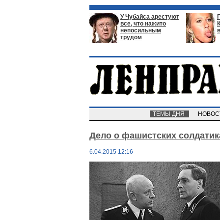
У Чубайса арестуют
все, что нажито
непосильным
трудом
ТЕМЫ ДНЯ
НОВО
Дело о фашистских солдатик
6.04.2015 12:16