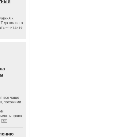
тный
чения к
ПТ до полного
ать – читайте
на
ам
on всё чаще
к, похожими
ем
рмлять права
.
влению