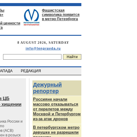
бы
Фашистская
а»
символика появится
в метро Петербурга
й ценности
га
8 AUGUST 2026, SATURDAY
info@lenpravda.ru
ЗАПАДА
РЕДАКЦИЯ
Дежурный
репортер
в ЦБ
Россияне начали
о хищении
массово отказываться
от перелетов между
Москвой и Петербургом
из-за атак дронов
нка России и
 по
В петербургском метро
в (АСВ)
девушке не разрешили
ен в розыск