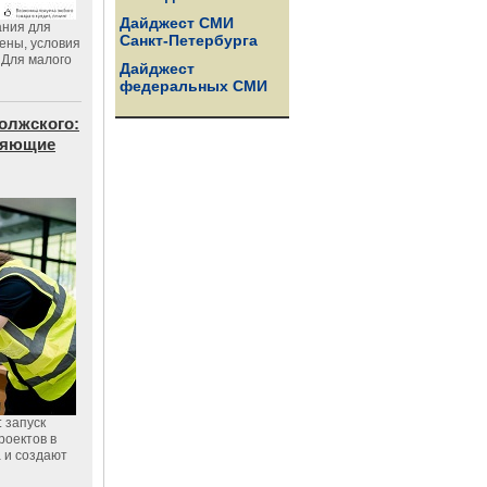
Дайджест СМИ
ания для
Санкт-Петербурга
цены, условия
 Для малого
Дайджест
федеральных СМИ
олжского:
еняющие
 запуск
роектов в
а и создают