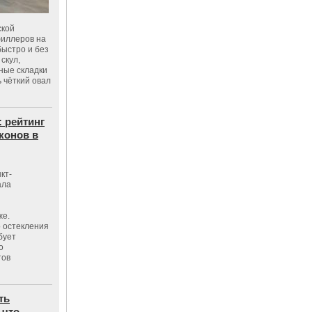
ской
филлеров на
быстро и без
скул,
бные складки
 чёткий овал
: рейтинг
конов в
кт-
ала
же.
 остекления
бует
о
тов
ть
 что