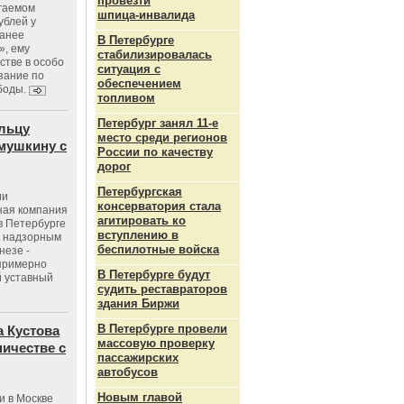
провезти
агаемом
шпица‑инвалида
ублей у
ранее
В Петербурге
», ему
стабилизировалась
тве в особо
ситуация с
зание по
обеспечением
боды.
топливом
Петербург занял 11-е
льцу
место среди регионов
мушкину с
России по качеству
дорог
Петербургская
ии
консерватория стала
ная компания
агитировать ко
в Петербурге
вступлению в
с надзорным
беспилотные войска
незе -
 примерно
В Петербурге будут
 уставный
судить реставраторов
здания Биржи
В Петербурге провели
 Кустова
массовую проверку
ичестве с
пассажирских
автобусов
Новым главой
и в Москве