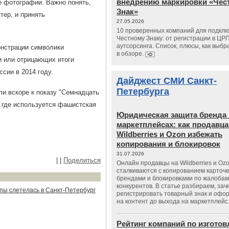
внедрению маркировки «Чес
е фотографии. Важно понять,
Знак»
тер, и принять
27.05.2026
10 проверенных компаний для подклю
Честному Знаку: от регистрации в ЦР
аутсорсинга. Список, плюсы, как выбр
онстрации символики
в обзоре.
и или отрицающих итоги
ссии в 2014 году.
Дайджест СМИ Санкт-
Петербурга
ли вскоре к показу "Семнадцать
, где используется фашистская
Юридическая защита бренда 
маркетплейсах: как продавц
Wildberries и Ozon избежать
копирования и блокировок
31.07.2026
|
|
Поделиться
Онлайн продавцы на Wildberries и Oz
сталкиваются с копированием карточе
брендами и блокировками по жалобам
конкурентов. В статье разбираем, зач
пы слетелась в Санкт-Петербург
регистрировать товарный знак и офо
на контент до выхода на маркетплейс
Рейтинг компаний по изгото