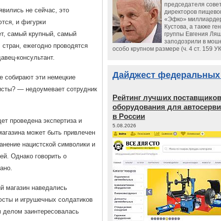
председателя сове
явились не сейчас, это
директоров пищево
«Эфко» миллиарде
тся, и фигурки
Кустова, а также ге
т, самый крупный, самый
группы Евгения Ляш
заподозрили в мош
 стран, ежегодно проводятся
особо крупном размере (ч. 4 ст. 159 У
авец-консультант.
Дайджест федеральных
е собирают эти немецкие
исты? — недоумевает сотрудник
Рейтинг лучших поставщико
оборудования для автосерви
в России
дет проведена экспертиза и
5.08.2026
 магазина может быть привлечен
ранение нацистской символики и
ей. Однако говорить о
ано.
й магазин наведались
юсты и игрушечных солдатиков
м делом заинтересовалась