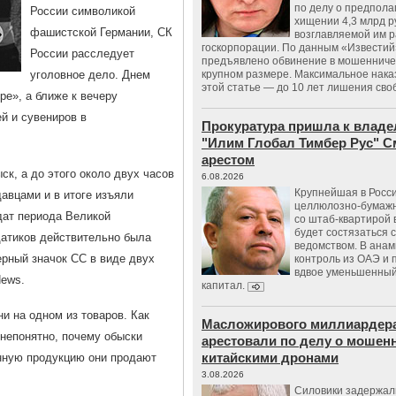
по делу о предпол
России символикой
хищении 4,3 млрд р
фашистской Германии, СК
возглавляемой им 
госкорпорации. По данным «Известий
России расследует
предъявлено обвинение в мошенничес
уголовное дело. Днем
крупном размере. Максимальное нака
этой статье — до 10 лет лишения сво
е», а ближе к вечеру
й и сувениров в
Прокуратура пришла к владе
"Илим Глобал Тимбер Рус" С
арестом
к, а до этого около двух часов
6.08.2026
Крупнейшая в Росс
авцами и в итоге изъяли
целлюлозно-бумаж
дат периода Великой
со штаб-квартирой 
будет состязаться 
датиков действительно была
ведомством. В анам
ерный значок СС в виде двух
контроль из ОАЭ и
вдвое уменьшенный
News.
капитал.
ни на одном из товаров. Как
Масложирового миллиардера
 непонятно, почему обыски
арестовали по делу о мошенн
китайскими дронами
нную продукцию они продают
3.08.2026
Силовики задержал