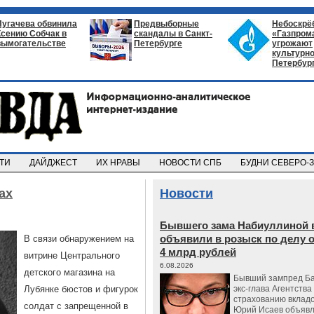
Пугачева обвинила
Предвыборные
Небоскрё
Ксению Собчак в
скандалы в Санкт-
«Газпром
вымогательстве
Петербурге
угрожают
культурно
Петербур
СТИ
ДАЙДЖЕСТ
ИХ НРАВЫ
НОВОСТИ СПБ
БУДНИ СЕВЕРО-
ах
Новости
Бывшего зама Набиуллиной 
объявили в розыск по делу 
В связи обнаружением на
4 млрд рублей
витрине Центрального
6.08.2026
детского магазина на
Бывший зампред Ба
Лубянке бюстов и фигурок
экс-глава Агентства
страхованию вкладо
солдат с запрещенной в
Юрий Исаев объявл