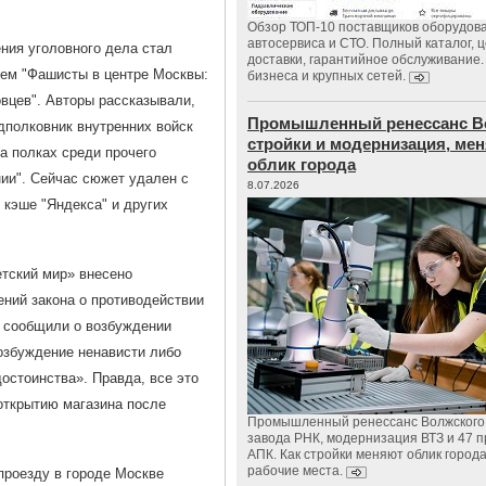
Обзор ТОП-10 поставщиков оборудов
автосервиса и СТО. Полный каталог, 
ния уголовного дела стал
доставки, гарантийное обслуживание.
ием "Фашисты в центре Москвы:
бизнеса и крупных сетей.
овцев". Авторы рассказывали,
Промышленный ренессанс В
дполковник внутренних войск
стройки и модернизация, м
на полках среди прочего
облик города
ии". Сейчас сюжет удален с
8.07.2026
в кэше "Яндекса" и других
тский мир» внесено
ний закона о противодействии
е сообщили о возбуждении
Возбуждение ненависти либо
остоинства». Правда, все это
 открытию магазина после
Промышленный ренессанс Волжского:
завода РНК, модернизация ВТЗ и 47 п
АПК. Как стройки меняют облик город
рабочие места.
проезду в городе Москве