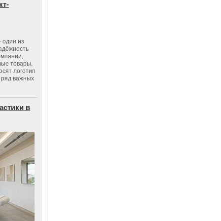
кт-
 один из
адёжность
омпании,
вые товары,
осят логотип
 ряд важных
астики в