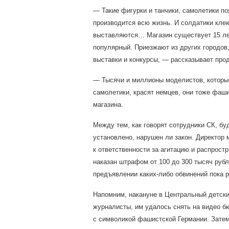
— Такие фигурки и танчики, самолетики по
производится всю жизнь. И солдатики клею
выставляются… Магазин существует 15 ле
популярный. Приезжают из других городов,
выставки и конкурсы, — рассказывает прод
— Тысячи и миллионы моделистов, которы
самолетики, красят немцев, они тоже фаш
магазина.
Между тем, как говорят сотрудники СК, бу
установлено, нарушен ли закон. Директор
к ответственности за агитацию и распрост
наказан штрафом от 100 до 300 тысяч рубл
предъявлении каких-либо обвинений пока р
Напомним, накануне в Центральный детски
журналисты, им удалось снять на видео б
с символикой фашистской Германии. Зате