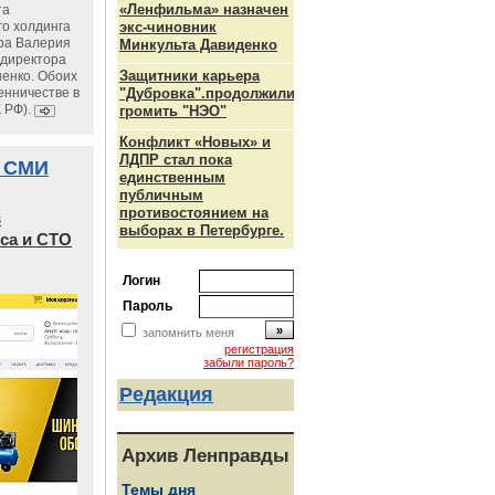
«Ленфильма» назначен
та
го холдинга
экс-чиновник
ра Валерия
Минкульта Давиденко
ндиректора
Защитники карьера
енко. Обоих
енничестве в
"Дубровка".продолжили
К РФ).
громить "НЭО"
Конфликт «Новых» и
ЛДПР стал пока
 СМИ
единственным
публичным
противостоянием на
в
выборах в Петербурге.
са и СТО
Логин
Пароль
запомнить меня
регистрация
забыли пароль?
Редакция
Архив Ленправды
Темы дня