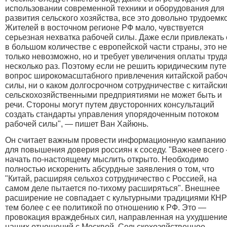
использовании современной техники и оборудования для
развития сельского хозяйства, все это довольно трудоемко
Жителей в восточном регионе РФ мало, чувствуется
серьезная нехватка рабочей силы. Даже если привлекать 
в большом количестве с европейской части страны, это не
только невозможно, но и требует увеличения оплаты труда
несколько раз. Поэтому если не решить юридическим пут
вопрос широкомасштабного привлечения китайской рабо
силы, ни о каком долгосрочном сотрудничестве с китайск
сельскохозяйственными предприятиями не может быть и
речи. Стороны могут путем двусторонних консультаций
создать стандарты управления упорядоченным потоком
рабочей силы", — пишет Ван Хайюнь.
Он считает важным провести информационную кампанию
для повышения доверия россиян к соседу. "Важнее всего
начать по-настоящему мыслить открыто. Необходимо
полностью искоренить абсурдные заявления о том, что
"Китай, расширяя сельхоз сотрудничество с Россией, на
самом деле пытается по-тихому расширяться". Внешнее
расширение не совпадает с культурными традициями КНР
тем более с ее политикой по отношению к РФ. Это —
провокация враждебных сил, направленная на ухудшени
наших отношений с Москвой. Сельскохозяйственное