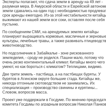
Эксперты полагают, что сдача земли в аренду на 49 лет -
разумная мера. В Амурской области и Еврейской автоном
земли сдавались на один год с необходимостью продлева
срок аренды ежегодно. Из-за этой нестабильности китайц
выжимают из нашей земли все соки, оставляя после себя
пустыню.
По сообщениям СМИ, на арендуемых землях китайцы
планируют выращивать кормовые, масличные и зерновы
культуры, лечебные травы, а также развивать птицеводст
животноводство.
Но подсолнечник в Забайкалье - зоне рискованного
земледелия, - сроду не родился. Пашни мало, потому что
очень резко континентальный климат. Китайцы много чего
умеют, но как бороться с климатом? Теплицами, видимо.
Две трети земель - пастбища, а на пастбищах буряты. У
бурятов в Агинском округе большие стада. Китайцы же,
никогда отгонным скотоводством не занимались. Их
специализация – производство свинины и курятины...
Словом, вопросов масса.
Проект уже поддержали в Госдуме. По мнению председат
комитета Госдумы по аграрным вопросам Николая Панков