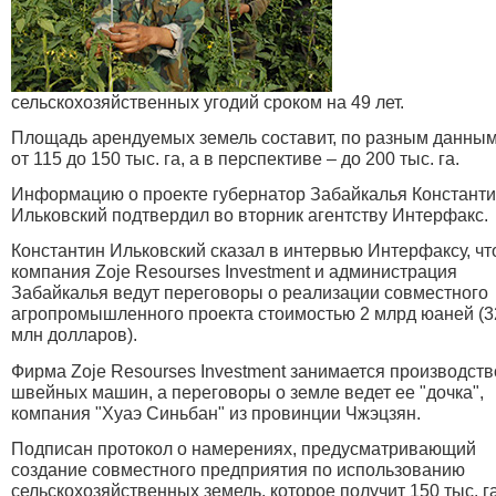
сельскохозяйственных угодий сроком на 49 лет.
Площадь арендуемых земель составит, по разным данным
от 115 до 150 тыс. га, а в перспективе – до 200 тыс. га.
Информацию о проекте губернатор Забайкалья Констант
Ильковский подтвердил во вторник агентству Интерфакс.
Константин Ильковский сказал в интервью Интерфаксу, чт
компания Zoje Resourses Investment и администрация
Забайкалья ведут переговоры о реализации совместного
агропромышленного проекта стоимостью 2 млрд юаней (3
млн долларов).
Фирма Zoje Resourses Investment занимается производст
швейных машин, а переговоры о земле ведет ее "дочка",
компания "Хуаэ Синьбан" из провинции Чжэцзян.
Подписан протокол о намерениях, предусматривающий
создание совместного предприятия по использованию
сельскохозяйственных земель, которое получит 150 тыс. г