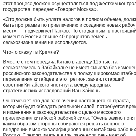
этот процесс должен осуществляться под жестким контро
государства, передает «Говорит Москва».
«Это должна быть уплата налогов в полном объеме, долж
быть программа по привлечению и созданию новых рабоч
мест», — подчеркнул Панков. По его данным, в настоящи
момент в России свыше 40 процентов земель
сельхозназначения не используются.
Что-то скажут в Кремле?
Вместе с тем передача Китаю в аренду 115 тыс. га
сельхозземель в Забайкалье не имеет смысла без измене
российского законодательства в пользу широкомасштабно
переселения китайцев в этот регион, заявил старший
советник Китайского института международных
стратегических исследований Ван Хайюнь.
Он отмечает, что для заключения настоящего контракта,
который будет обладать реальной силой, потребуется вре
и изменения в законодательстве с целью массового
привлечения китайской рабочей силы. "Очень важно понят
каким образом стороны собираются решать вопрос о
внедрении высококвалифицированных китайских рабочих
Россию. Следует иметь в виду, даже если речь идет об