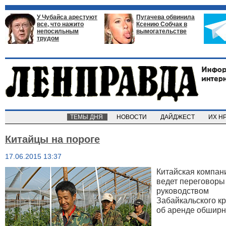
У Чубайса арестуют
Пугачева обвинила
все, что нажито
Ксению Собчак в
непосильным
вымогательстве
трудом
ТЕМЫ ДНЯ
НОВОСТИ
ДАЙДЖЕСТ
ИХ Н
Китайцы на пороге
17.06.2015 13:37
Китайская компан
ведет переговоры
руководством
Забайкальского к
об аренде обшир