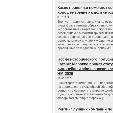
Какие привычки помогают со
хорошее зрение на долгие г
8.07.2026
Зрение — один из главных каналов в
мира. Современный образ жизни с м
использованием гаджетов, искусстве
освещением и высокими зрительными
создает серьезное испытание для гла
менее во многих случаях ухудшение 
замедлить или предотвратить, если 
правильные повседневные привычки.
После исторического полуфи
Катаре: Марокко прочат стату
сильнейшей африканской ко
ЧМ-2026
17.06.2026
Букмекерская компания PARI предста
на определение сильнейшей сборной
региона на чемпионате мира по футб
года, и в африканском сегменте безу
фаворитом выглядит Марокко.
Рейтинг лучших компаний по