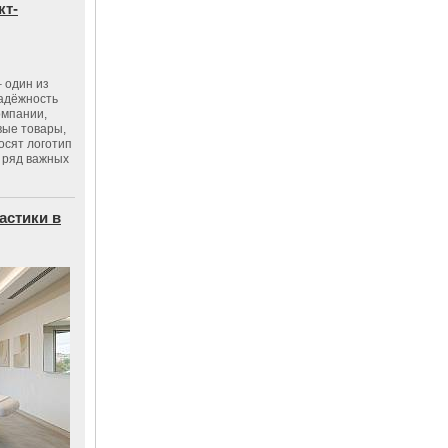
кт-
 один из
адёжность
омпании,
вые товары,
осят логотип
 ряд важных
астики в