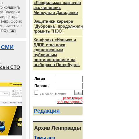
«Ленфильма» назначен
та
го холдинга
экс-чиновник
ра Валерия
Минкульта Давиденко
ндиректора
Защитники карьера
енко. Обоих
енничестве в
"Дубровка".продолжили
К РФ).
громить "НЭО"
Конфликт «Новых» и
ЛДПР стал пока
 СМИ
единственным
публичным
противостоянием на
в
выборах в Петербурге.
са и СТО
Логин
Пароль
запомнить меня
регистрация
забыли пароль?
Редакция
Архив Ленправды
Темы дня