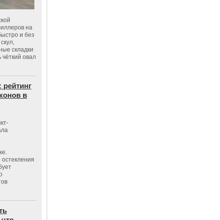
ской
филлеров на
быстро и без
скул,
бные складки
 чёткий овал
: рейтинг
конов в
кт-
ала
же.
 остекления
бует
о
тов
ть
 что