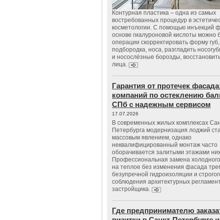
Контурная пластика – одна из самых
востребованных процедур в эстетиче
косметологии. С помощью инъекций 
основе гиалуроновой кислоты можно 
операции скорректировать форму губ, 
подбородка, носа, разгладить носогу
и носослёзные борозды, восстановить
лица.
Гарантия от протечек фасада
компаний по остеклению бал
СПб с надежным сервисом
17.07.2026
В современных жилых комплексах Сан
Петербурга модернизация лоджий ст
массовым явлением, однако
неквалифицированный монтаж часто
оборачивается залитыми этажами ни
Профессиональная замена холодного
на теплое без изменения фасада тре
безупречной гидроизоляции и строгог
соблюдения архитектурных регламен
застройщика.
Где предпринимателю заказа
визитки в Санкт-Петербурге и