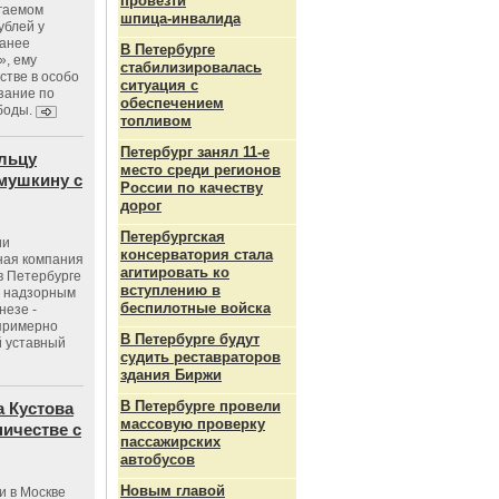
провезти
агаемом
шпица‑инвалида
ублей у
ранее
В Петербурге
», ему
стабилизировалась
тве в особо
ситуация с
зание по
обеспечением
боды.
топливом
Петербург занял 11-е
льцу
место среди регионов
мушкину с
России по качеству
дорог
Петербургская
ии
консерватория стала
ная компания
агитировать ко
в Петербурге
вступлению в
с надзорным
беспилотные войска
незе -
 примерно
В Петербурге будут
 уставный
судить реставраторов
здания Биржи
В Петербурге провели
 Кустова
массовую проверку
ичестве с
пассажирских
автобусов
Новым главой
и в Москве