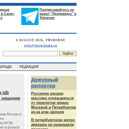
орные
Подписывайтесь на
в Санкт-
канал "Ленправды" в
ге
Telegram
6 AUGUST 2026, THURSDAY
info@lenpravda.ru
ЗАПАДА
РЕДАКЦИЯ
Дежурный
репортер
в ЦБ
Россияне начали
о хищении
массово отказываться
от перелетов между
Москвой и Петербургом
из-за атак дронов
нка России и
 по
В петербургском метро
в (АСВ)
девушке не разрешили
ен в розыск