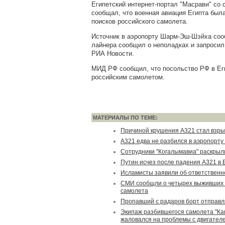
Египетский интернет-портал "Масрави" со 
сообщал, что военная авиация Египта была
поисков российского самолета.
Источник в аэропорту Шарм-Эш-Шэйха сооб
лайнера сообщил о неполадках и запросил
РИА Новости.
МИД РФ сообщил, что посольство РФ в Ег
российским самолетом.
МАТЕРИАЛЫ ПО ТЕМЕ:
Причиной крушения А321 стал взры
А321 едва не разбился в аэропорту
Сотрудники "Когалымавиа" раскры
Путин исчез после падения А321 в 
Исламисты заявили об ответственно
СМИ сообщли о четырех выживших 
самолета
Пропавший с радаров борт отправля
Экипаж разбившегося самолета "Ка
жаловался на проблемы с двигател