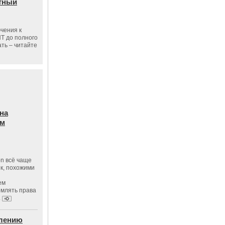
тный
чения к
ПТ до полного
ать – читайте
на
ам
on всё чаще
к, похожими
ем
рмлять права
.
влению