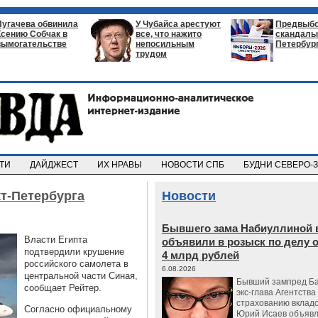
Пугачева обвинила
У Чубайса арестуют
Предвыб
Ксению Собчак в
все, что нажито
скандалы 
вымогательстве
непосильным
Петербур
трудом
СТИ
ДАЙДЖЕСТ
ИХ НРАВЫ
НОВОСТИ СПБ
БУДНИ СЕВЕРО-
кт-Петербурга
Новости
Бывшего зама Набиуллиной 
Власти Египта
объявили в розыск по делу 
подтвердили крушение
4 млрд рублей
российского самолета в
6.08.2026
центральной части Синая,
Бывший зампред Ба
сообщает Рейтер.
экс-глава Агентства
страхованию вкладо
Согласно официальному
Юрий Исаев объявл