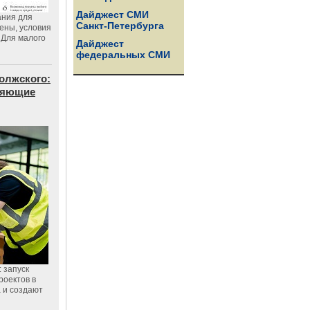
Дайджест СМИ
ания для
Санкт-Петербурга
цены, условия
 Для малого
Дайджест
федеральных СМИ
олжского:
еняющие
 запуск
роектов в
а и создают