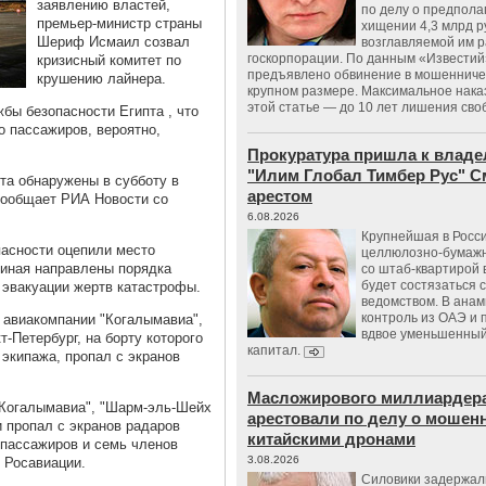
заявлению властей,
по делу о предпол
премьер-министр страны
хищении 4,3 млрд р
Шериф Исмаил созвал
возглавляемой им 
госкорпорации. По данным «Известий
кризисный комитет по
предъявлено обвинение в мошенничес
крушению лайнера.
крупном размере. Максимальное нака
этой статье — до 10 лет лишения сво
бы безопасности Египта , что
 пассажиров, вероятно,
Прокуратура пришла к владе
"Илим Глобал Тимбер Рус" С
та обнаружены в субботу в
арестом
 сообщает РИА Новости со
6.08.2026
Крупнейшая в Росс
пасности оцепили место
целлюлозно-бумаж
Синая направлены порядка
со штаб-квартирой 
будет состязаться 
 эвакуации жертв катастрофы.
ведомством. В анам
контроль из ОАЭ и
1 авиакомпании "Когалымавиа",
вдвое уменьшенный
Петербург, на борту которого
капитал.
экипажа, пропал с экранов
Масложирового миллиардера
 "Когалымавиа", "Шарм-эль-Шейх
арестовали по делу о мошенн
и пропал с экранов радаров
китайскими дронами
 пассажиров и семь членов
3.08.2026
 Росавиации.
Силовики задержал