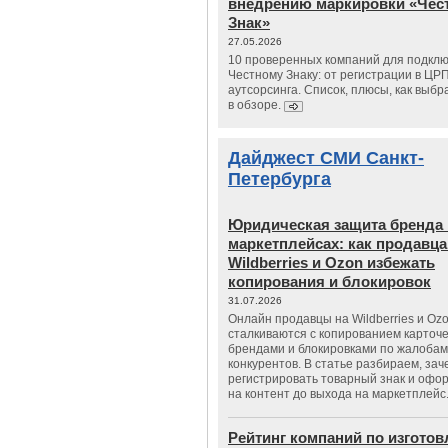
внедрению маркировки «Чес
Знак»
27.05.2026
10 проверенных компаний для подклю
Честному Знаку: от регистрации в ЦР
аутсорсинга. Список, плюсы, как выбр
в обзоре.
Дайджест СМИ Санкт-
Петербурга
Юридическая защита бренда 
маркетплейсах: как продавц
Wildberries и Ozon избежать
копирования и блокировок
31.07.2026
Онлайн продавцы на Wildberries и Oz
сталкиваются с копированием карточе
брендами и блокировками по жалобам
конкурентов. В статье разбираем, зач
регистрировать товарный знак и офо
на контент до выхода на маркетплейс
Рейтинг компаний по изгото