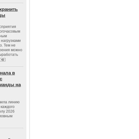
хранить
оды
осприятия
ногочасовым
нным
 нагрузками
з. Тем не
зрения можно
выработать
нала в
с
манды на
вила линию
 каждого
олу 2026
словным