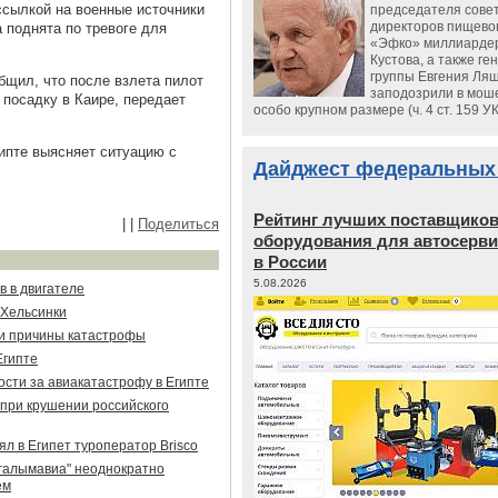
ссылкой на военные источники
председателя сове
директоров пищево
 поднята по тревоге для
«Эфко» миллиарде
Кустова, а также ге
группы Евгения Ляш
щил, что после взлета пилот
заподозрили в мош
 посадку в Каире, передает
особо крупном размере (ч. 4 ст. 159 У
ипте выясняет ситуацию с
Дайджест федеральных
Рейтинг лучших поставщико
|
|
Поделиться
оборудования для автосерви
в России
5.08.2026
в в двигателе
 Хельсинки
ли причины катастрофы
Египте
сти за авиакатастрофу в Египте
при крушении российского
л в Египет туроператор Brisco
галымавиа" неоднократно
ем