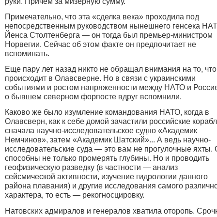
руки. Причем за мизерную сумму.
Примечательно, что эта «сделка века» проходила под
непосредственным руководством нынешнего генсека НА
Йенса Столтенберга — он тогда был премьер-министром
Норвегии. Сейчас об этом факте он предпочитает не
вспоминать.
Еще пару лет назад никто не обращал внимания на то, что
происходит в Олавсверне. Но в связи с украинскими
событиями и ростом напряженности между НАТО и Росси
о бывшем северном форпосте вдруг вспомнили.
Каково же было изумление командования НАТО, когда в
Олавсверн, как к себе домой зачастили российские корабл
сначала научно-исследовательское судно «Академик
Немчинов», затем «Академик Шатский»...
А ведь научно-
исследовательские суда — это вам не прогулочные яхты.
способны не только промерять глубины. Но и проводить
геофизическую разведку (в частности — анализ
сейсмической активности, изучение гидрологии данного
района плавания) и другие исследования самого различн
характера, то есть — рекогносцировку.
Натовских адмиралов и генералов хватила оторопь. Сроч