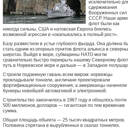
исключительно дл
сдерживания
Вооруженных сил
СССР. Наши арми
флот были как
никогда сильны, США и натовская Европа боялись
возможной агрессии и «окапывались в полный рост».
Базу разместили в устье глубокого фьорда. Она должна б
стать одним из опорных пунктов флота альянса в северн
широтах. Выйдя в море, субмарины НАТО могли
сравнительно быстро перекрыть нашему Северному флот
путь в Норвежское море и дальше — в Западное полушар
Строили подземную гавань всем миром: норвежцы
прокладывали тоннели, англичане проектировали
фортификационные сооружения, а американцы начиняли
бункеры новейшей автоматикой и электроникой.
Строительство закончилось в 1967 году и обошлось почти
500 миллионов долларов — гигантская по тем временам
сумма.
Общая площадь объекта — 25 тысяч квадратных метров.
Половина спрятана в вырубленных в скалах тоннелях.