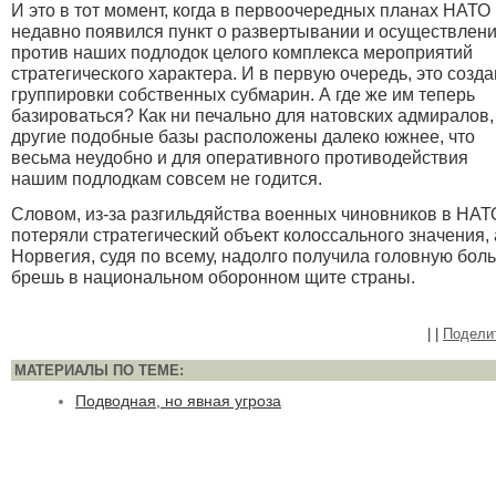
И это в тот момент, когда в первоочередных планах НАТО
недавно появился пункт о развертывании и осуществлен
против наших подлодок целого комплекса мероприятий
стратегического характера. И в первую очередь, это созд
группировки собственных субмарин. А где же им теперь
базироваться? К
ак ни печально для натовских адмиралов,
другие подобные базы расположены далеко южнее, что
весьма неудобно и для оперативного противодействия
нашим подлодкам совсем не годится.
Словом, из-за разгильдяйства военных чиновников в НАТ
потеряли стратегический объект колоссального значения, 
Норвегия, судя по всему, надолго получила головную боль
брешь в национальном оборонном щите страны.
|
|
Подели
МАТЕРИАЛЫ ПО ТЕМЕ:
Подводная, но явная угроза