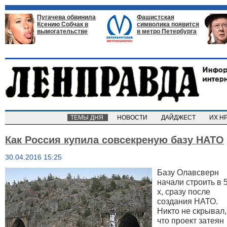
Пугачева обвинила
Фашистская
Ксению Собчак в
символика появится
вымогательстве
в метро Петербурга
ТЕМЫ ДНЯ
НОВОСТИ
ДАЙДЖЕСТ
ИХ Н
Как Россия купила совсекреную базу НАТО
30.04.2016 15:25
Базу Олавсверн
начали строить в 
х, сразу после
создания НАТО.
Никто не скрывал,
что проект затеян