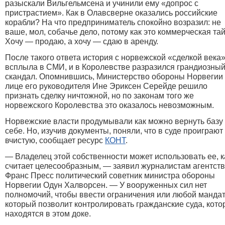
разыскали Вильгельмсена и учинили ему «допрос с
пристрастием». Как в Олавсверне оказались российские
корабли? На что предприниматель спокойно возразил: не
ваше, мол, собачье дело, потому как это коммерческая тай
Хочу — продаю, а хочу — сдаю в аренду.
После такого ответа история с норвежской «сделкой века
всплыла в СМИ, и в Королевстве разразился грандиозны
скандал. Опомнившись, Министерство обороны Норвегии
лице его руководителя Ине Эриксен Серейде решило
признать сделку ничтожной, но по законам того же
норвежского Королевства это оказалось невозможным.
Норвежские власти продумывали как можно вернуть базу
себе. Но, изучив документы, поняли, что в суде проиграют
вчистую, сообщает ресурс
КОНТ
.
— Владелец этой собственности может использовать ее, к
считает целесообразным, — заявил журналистам агентст
Франс Пресс политический советник министра обороны
Норвегии Одун Халворсен. — У вооруженных сил нет
полномочий, чтобы ввести ограничения или любой мандат
который позволит контролировать гражданские суда, кот
находятся в этом доке.