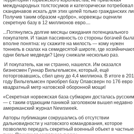
международных толстосумов и категорически потребовал
скандинавов искать для этих целей только гражданских ли
Получив таким образом «добро», норвежцы оценили
секретную базу в 12 миллионов евро....
...Потянулись долгие месяцы ожидания потенциального
покупателя. И такая пассивность со стороны богачей был
вполне понятна: ну скажите на милость — кому нужен
тоннель в скалах на семидесятой широте, где хозяйничаю
одни белые медведи? Цену снижали несколько раз.
И покупатель, как ни странно, нашелся. Им оказался
бизнесмен Гуннар Вильгельмсен, который, ещё
поторговавшись, сбил цену до 4,4 миллиона. В итоге в 20
году Вильгельмсен приобрел базу Олавсверн по 176 евро 
квадратный метр натовской оборонной мощи!
«Секретная норвежская база субмарин досталась русским
— с таким отдающим паникой заголовком вышел недавно
американский журнал Newsweek.
Авторы публикации сокрушались об отсутствии
дальновидности у натовского командования, которое
позволило передать секретный военный объект в частные