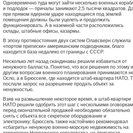
Одновременно туда могут зайти несколько военных кораб
и подлодок — причалы занимают 2,5 тысячи квадратов. Д
при прямом ядерном ударе находящиеся под землей
помещения должны были уцелеть и продолжить
функционировать. А в наземной части расположились
склады, штабные офисы, казармы.
В эпоху противостояния двух систем Олавсверн служила
«портом приписки» американским подводникам, благо
находится база недалеко от границы с СССР.
Несколько лет назад скандинавы решили избавиться от
ненужного балласта. Понятно, что все решения по этому 
другим вопросам военного планирования принимаются не
Осло, а в Брюсселе, где находится штаб-квартира НАТО. 
послали запрос на разрешение продать объект за
ненужностью.
Взяв на размышление некоторое время, в штаб-квартире
НАТО решили одобрить этот шаг с несколькими оговоркам
перед окончательной продажей необходимо обязательно
снять с объекта все секретное оборудование и
электронику; Брюссель также настойчиво рекомендовал
«сбагрить» ненужную военно-морскую недвижимость на
территории Норвежского королевства, не привлекая