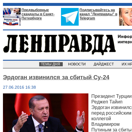
Предвыборные
Подписывайтесь на
скандалы в Санкт-
канал "Ленправды" в
Петербурге
Telegram
ТЕМЫ ДНЯ
НОВОСТИ
ДАЙДЖЕСТ
ИХ Н
Эрдоган извинился за сбитый Су-24
27.06.2016 16:38
Президент Турции
Реджеп Тайип
Эрдоган извинилс
перед российским
коллегой
Владимиром
Путиным за сбиты