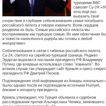
турецкими ВВС
самолет Су-24: «Я
хочу ещё раз
выразить своё
сочувствие и глубокие соболезнования семье погибшего
российского пилота и говорю извините. Всем сердцем
разделяю их боль. Семью российского пилота мы
воспринимаем как турецкую семью. Во имя облегчения бо
и тяжести нанесённого ущерба мы готовы к любой
инициативе».
Соболезнования в связи с гибелью российского пилота
Су-24, сбитого на сирийско-турецкой границе. Реджеп
Эрдоган выразил в послании президенту РФ Владимиру
Путину, где впервые использовал слово "извините". Во
всяком случае так утверждает сайт Кремля и пресс-секрет
президента РФ Дмитрий Песков.
Подтверждения этой информации из Анкары изначально 
было, однако после ее подтвердили источники Hurriyet,
близкие к аппарату президента.
Кремль утверждает, что Турция объявила о судебном
расследовании против Альпарслана Челика, заявившего, 