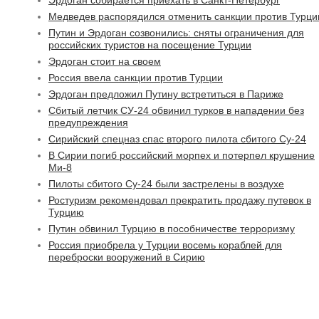
Эрдоган собирается приехать в Санкт-Петербург
Медведев распорядился отменить санкции против Турци
Путин и Эрдоган созвонились: сняты ограничения для
российских туристов на посещение Турции
Эрдоган стоит на своем
Россия ввела санкции против Турции
Эрдоган предложил Путину встретиться в Париже
Сбитый летчик СУ-24 обвинил турков в нападении без
предупреждения
Сирийский спецназ спас второго пилота сбитого Су-24
В Сирии погиб российский морпех и потерпел крушение
Ми-8
Пилоты сбитого Су-24 были застрелены в воздухе
Ростуризм рекомендовал прекратить продажу путевок в
Турцию
Путин обвинил Турцию в пособничестве терроризму
Россия приобрела у Турции восемь кораблей для
переброски вооружений в Сирию