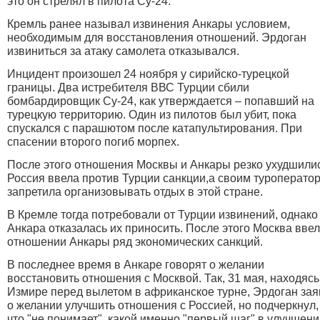
это он стрелял в пилота Су-24.
Кремль ранее называл извинения Анкары условием,
необходимым для восстановления отношений. Эрдоган
извиниться за атаку самолета отказывался.
Инцидент произошел 24 ноября у сирийско-турецкой
границы. Два истребителя ВВС Турции сбили
бомбардировщик Су-24, как утверждается – попавший на
турецкую территорию. Один из пилотов был убит, пока
спускался с парашютом после катапультирования. При
спасении второго погиб морпех.
После этого отношения Москвы и Анкары резко ухудшилис
Россия ввела против Турции санкции,а своим туроперато
запретила организовывать отдых в этой стране.
В Кремле тогда потребовали от Турции извинений, однако
Анкара отказалась их приносить. После этого Москва ввел
отношении Анкары ряд экономических санкций.
В последнее время в Анкаре говорят о желании
восстановить отношения с Москвой. Так, 31 мая, находясь
Измире перед вылетом в африканское турне, Эрдоган за
о желании улучшить отношения с Россией, но подчеркнул,
что "не понимает", какой именно "первый шаг" в улучшен