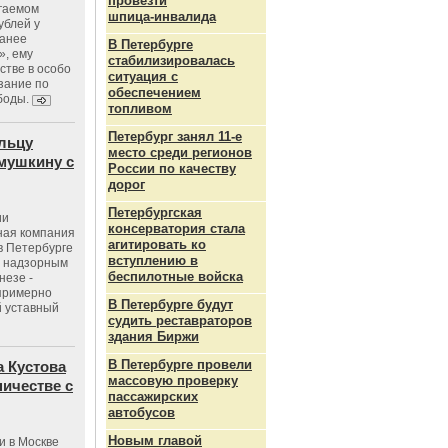
провезти
агаемом
шпица‑инвалида
ублей у
ранее
В Петербурге
», ему
стабилизировалась
тве в особо
ситуация с
зание по
обеспечением
боды.
топливом
Петербург занял 11-е
льцу
место среди регионов
мушкину с
России по качеству
дорог
Петербургская
ии
консерватория стала
ная компания
агитировать ко
в Петербурге
вступлению в
с надзорным
беспилотные войска
незе -
 примерно
В Петербурге будут
 уставный
судить реставраторов
здания Биржи
В Петербурге провели
 Кустова
массовую проверку
ичестве с
пассажирских
автобусов
Новым главой
и в Москве