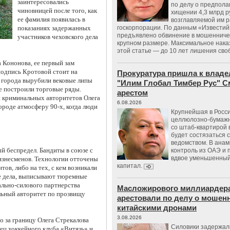
заинтересовались
по делу о предпол
чиновницей после того, как
хищении 4,3 млрд р
ее фамилия появилась в
возглавляемой им 
показаниях задержанных
госкорпорации. По данным «Известий
предъявлено обвинение в мошенничес
участников чеховского дела
крупном размере. Максимальное нака
этой статье — до 10 лет лишения сво
 Кононова, ее первый зам
подпись Кротовой стоит на
Прокуратура пришла к владе
е города вырубили вековые липы
"Илим Глобал Тимбер Рус" С
те построили торговые ряды.
арестом
 криминальных авторитетов Олега
6.08.2026
ороде атмосферу 90-х, когда люди
Крупнейшая в Росс
целлюлозно-бумаж
со штаб-квартирой 
будет состязаться 
ведомством. В анам
й беспредел. Бандиты в союзе с
контроль из ОАЭ и
вдвое уменьшенный
изнесменов. Технологии отточены
капитал.
ов, либо на тех, с кем возникали
е дела, выписывают тюремные
ально-силового партнерства
Масложирового миллиардера
льный авторитет по прозвищу
арестовали по делу о мошенн
китайскими дронами
3.08.2026
о за границу Олега Стрекалова
Силовики задержал
ец хоккейного клуба «Витязь» и