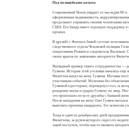
Под полицейским катком
Современный Чехов увядает от наследия 90-х:
оформленная недвижимость, коррумпированная
продолжает управлять своими чеховскими акт
США. Его банда имеет хорошую поддержку в
органах.
В дружбе с Филом и Зикой состоит исполняющ
следственного отдела Чеховской полиции Гали
оперативник Рожков и следователь Васильев. 
своих врагов по заявлению авторитета Филатч
Наглядный пример такого сотрудничества — д
Гуляева. История этой уголовки началась еще в
Филатчев напал на жену Гуляева. Мотивы пост
участникам событий. Мужчина без объяснени
Гуляевой в ресторане, перевернул стол, за к
рождение внука и ударил Гуляеву по лицу. По
это произошло из-за ее дружбы с бывшей женой
После нападения на жену Олег Гуляев пытался
выяснить причины инцидента. Тот всячески ух
Тогда в один из декабрьских дней предприним
Филатчева, за рулем которого сидел его водит
такой поступок, чтобы как-то вызвать авторите