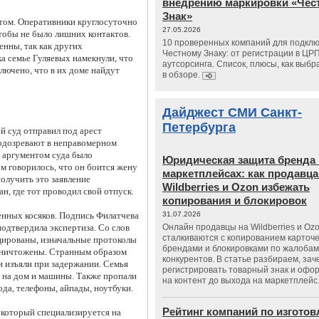
внедрению маркировки «Чес
Знак»
том. Оперативники круглосуточно
27.05.2026
чтобы не было лишних контактов.
10 проверенных компаний для подклю
енны, так как других
Честному Знаку: от регистрации в ЦР
ка семье Гуляевых намекнули, что
аутсорсинга. Список, плюсы, как выбр
ключено, что в их доме найдут
в обзоре.
Дайджест СМИ Санкт-
Петербурга
й суд отправил под арест
подозревают в неправомерном
 аргументом суда было
Юридическая защита бренда 
м говорилось, что он боится жену
маркетплейсах: как продавц
получить это заявление
Wildberries и Ozon избежать
н, где тот проводил свой отпуск.
копирования и блокировок
енных косяков. Подпись Филатчева
31.07.2026
подтвердила экспертиза. Со слов
Онлайн продавцы на Wildberries и Oz
сталкиваются с копированием карточе
ицированы, изначальные протоколы
брендами и блокировками по жалобам
 уничтожены. Странным образом
конкурентов. В статье разбираем, зач
и изъяли при задержании. Семья
регистрировать товарный знак и офо
й на дом и машины. Также пропали
на контент до выхода на маркетплейс
да, телефоны, айпады, ноутбуки.
Рейтинг компаний по изгото
, который специализируется на