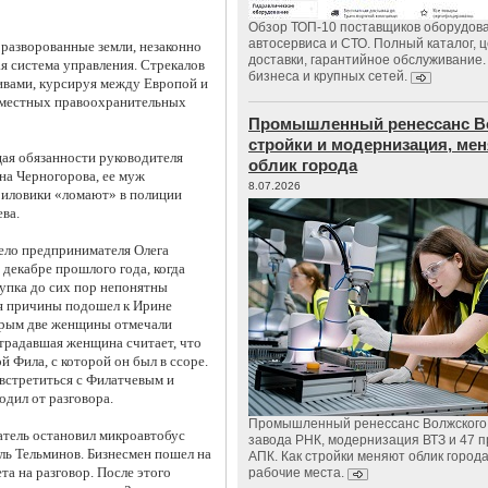
Обзор ТОП-10 поставщиков оборудов
автосервиса и СТО. Полный каталог, 
 разворованные земли, незаконно
доставки, гарантийное обслуживание.
 система управления. Стрекалов
бизнеса и крупных сетей.
ивами, курсируя между Европой и
 местных правоохранительных
Промышленный ренессанс В
стройки и модернизация, м
ая обязанности руководителя
облик города
на Черногорова, ее муж
8.07.2026
Силовики «ломают» в полиции
ева.
ело предпринимателя Олега
 декабре прошлого года, когда
упка до сих пор непонятны
я причины подошел к Ирине
оторым две женщины отмечали
страдавшая женщина считает, что
 Фила, с которой он был в ссоре.
 встретиться с Филатчевым и
одил от разговора.
Промышленный ренессанс Волжского:
атель остановил микроавтобус
завода РНК, модернизация ВТЗ и 47 п
ель Тельминов. Бизнесмен пошел на
АПК. Как стройки меняют облик город
та на разговор. После этого
рабочие места.