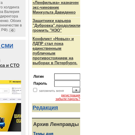
«Ленфильма» назначен
та
го холдинга
экс-чиновник
ра Валерия
Минкульта Давиденко
ндиректора
Защитники карьера
енко. Обоих
енничестве в
"Дубровка".продолжили
К РФ).
громить "НЭО"
Конфликт «Новых» и
ЛДПР стал пока
 СМИ
единственным
публичным
противостоянием на
в
выборах в Петербурге.
са и СТО
Логин
Пароль
запомнить меня
регистрация
забыли пароль?
Редакция
Архив Ленправды
Темы дня