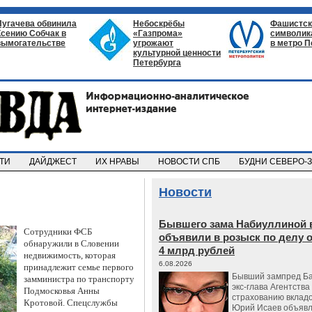
Пугачева обвинила
Небоскрёбы
Фашистск
Ксению Собчак в
«Газпрома»
символик
вымогательстве
угрожают
в метро П
культурной ценности
Петербурга
СТИ
ДАЙДЖЕСТ
ИХ НРАВЫ
НОВОСТИ СПБ
БУДНИ СЕВЕРО-
Новости
Бывшего зама Набиуллиной 
Сотрудники ФСБ
объявили в розыск по делу 
обнаружили в Словении
4 млрд рублей
недвижимость, которая
6.08.2026
принадлежит семье первого
Бывший зампред Ба
замминистра по транспорту
экс-глава Агентства
Подмосковья Анны
страхованию вкладо
Кротовой.
Спецслужбы
Юрий Исаев объявл