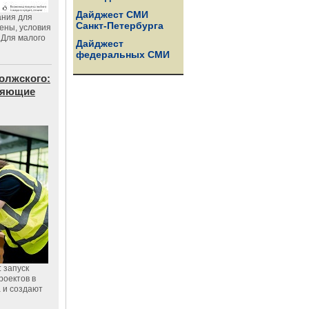
Дайджест СМИ
ания для
Санкт-Петербурга
цены, условия
 Для малого
Дайджест
федеральных СМИ
олжского:
еняющие
 запуск
роектов в
а и создают