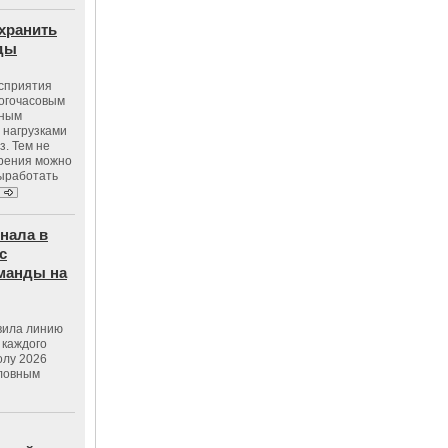
хранить
оды
осприятия
ногочасовым
нным
 нагрузками
з. Тем не
зрения можно
выработать
нала в
с
манды на
вила линию
 каждого
олу 2026
словным