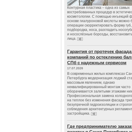
Контурная пластика – одна из самых
востребованных процедур в эстетиче
косметологии. С помощью инъекций 
основе гиалуроновой кислоты можно 
операции скорректировать форму губ, 
подбородка, носа, разгладить носогу
и носослёзные борозды, восстановить
лица.
Гарантия от протечек фасада
компаний по остеклению бал
СПб с надежным сервисом
17.07.2026
В современных жилых комплексах Сан
Петербурга модернизация лоджий ст
массовым явлением, однако
неквалифицированный монтаж часто
оборачивается залитыми этажами ни
Профессиональная замена холодного
на теплое без изменения фасада тре
безупречной гидроизоляции и строгог
соблюдения архитектурных регламен
застройщика.
Где предпринимателю заказа
визитки в Санкт-Петербурге и