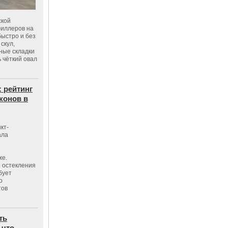
ской
филлеров на
быстро и без
скул,
бные складки
 чёткий овал
: рейтинг
конов в
кт-
ала
же.
 остекления
бует
о
тов
ть
 что