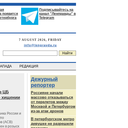
ая
Подписывайтесь на
а появится
канал "Ленправды" в
етербурга
Telegram
7 AUGUST 2026, FRIDAY
info@lenpravda.ru
ЗАПАДА
РЕДАКЦИЯ
Дежурный
репортер
в ЦБ
Россияне начали
о хищении
массово отказываться
от перелетов между
Москвой и Петербургом
из-за атак дронов
нка России и
 по
В петербургском метро
в (АСВ)
девушке не разрешили
ен в розыск