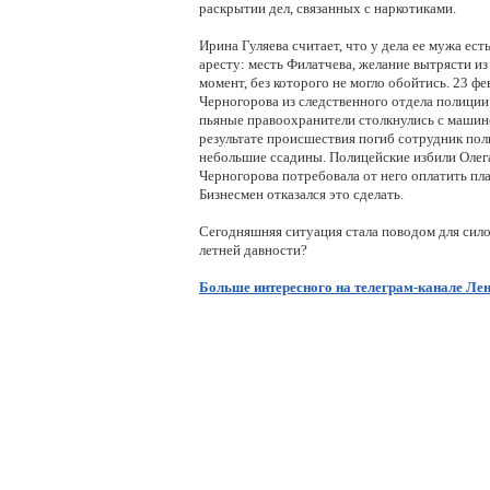
раскрытии дел, связанных с наркотиками.
Ирина Гуляева считает, что у дела ее мужа ест
аресту: месть Филатчева, желание вытрясти из
момент, без которого не могло обойтись. 23 фе
Черногорова из следственного отдела полиции
пьяные правоохранители столкнулись с машин
результате происшествия погиб сотрудник пол
небольшие ссадины. Полицейские избили Олега
Черногорова потребовала от него оплатить пл
Бизнесмен отказался это сделать.
Сегодняшняя ситуация стала поводом для сило
летней давности?
Больше интересного на телеграм-канале Ле