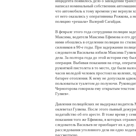
инцидента появилось дело о завладении транс
написал номинальный собственник автомашин
что автомобиль к тому времени уже вернули х
от него оказались у оперативника Рожкова, а н
полицию «решала» Валерий Сагайдак.
В феврале этого года сотрудники полиции заде
Максима, водителя Максима Ефимова и его друг
ними обошлись в отделении полиции по стили
силовиков в 90-е годы. При задержании полиц
следователя Васильева избили Максима Гуляев
дела. За полтора года до этой истории ему бы
операция. Выбивая показания на отца, операти
рукояткой пистолета в то место, где были нал
часов молодой человек простоял на коленях, 
батарее отопления. К нему не допускали адвока
пользоваться туалетом до полуночи. Руководи
Черногорова говорила ему открытым текстом: 
Гуляев».
Давления полицейских не выдержал водитель
оклеветал Гуляева. После этого пьяный дежур
ходатайство об его аресте. В тоже время у се
показания того же Ефимова, в которых отраже
следователь Васильев не приобщает их к делу.
расследования уголовного дела ни одно ходата
рассмотрено.