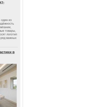
кт-
 один из
адёжность
омпании,
вые товары,
осят логотип
 ряд важных
астики в