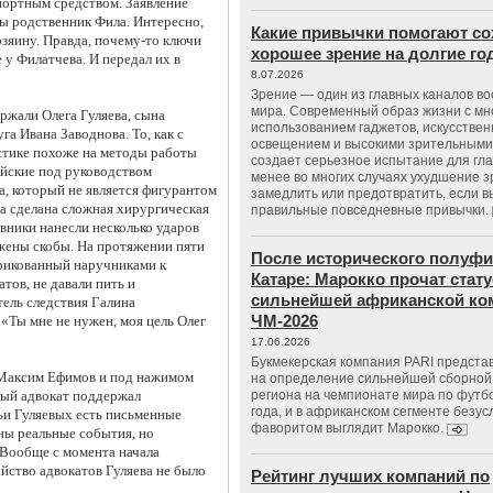
портным средством. Заявление
ы родственник Фила. Интересно,
Какие привычки помогают со
озяину. Правда, почему-то ключи
хорошее зрение на долгие г
е у Филатчева. И передал их в
8.07.2026
Зрение — один из главных каналов в
мира. Современный образ жизни с м
ржали Олега Гуляева, сына
использованием гаджетов, искусстве
а Ивана Заводнова. То, как с
освещением и высокими зрительными
стике похоже на методы работы
создает серьезное испытание для гла
ейские под руководством
менее во многих случаях ухудшение 
а, который не является фигурантом
замедлить или предотвратить, если 
ла сделана сложная хирургическая
правильные повседневные привычки.
вники нанесли несколько ударов
ожены скобы. На протяжении пяти
После исторического полуфи
прикованный наручниками к
Катаре: Марокко прочат стату
тов, не давали пить и
сильнейшей африканской ко
тель следствия Галина
ЧМ-2026
«Ты мне не нужен, моя цель Олег
17.06.2026
Букмекерская компания PARI предста
 Максим Ефимов и под нажимом
на определение сильнейшей сборной
ный адвокат поддержал
региона на чемпионате мира по футб
года, и в африканском сегменте безу
мьи Гуляевых есть письменные
фаворитом выглядит Марокко.
ны реальные события, но
 Вообще с момента начала
йство адвокатов Гуляева не было
Рейтинг лучших компаний по