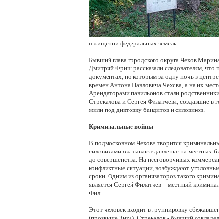
о хищении федеральных земель.
Бывший глава городского округа Чехов Марина
Дмитрий Фриш рассказали следователям, что 
документах, по которым за одну ночь в центр
времен Антона Павловича Чехова, а на их мес
Арендаторами павильонов стали родственники
Стрекалова и Сергея Филатчева, создавшие в г
жили под диктовку бандитов и силовиков.
Криминальные войны
В подмосковном Чехове творится криминальны
силовиками оказывают давление на местных б
до совершенства. На несговорчивых коммерсант
конфликтные ситуации, возбуждают уголовны
сроки. Одним из организаторов такого кримин
является Сергей Филатчев – местный кримина
Фил.
Этот человек входит в группировку сбежавшег
(прозвище Зика). Стрекалов - бывший совладел