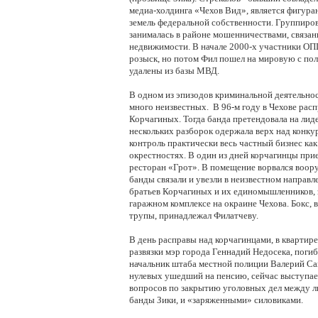
медиа-холдинга «Чехов Вид», является фигура
земель федеральной собственности. Группиров
занималась в районе мошенничествами, связан
недвижимости. В начале 2000-х участники ОП
розыск, но потом Фил пошел на мировую с пол
удалены из базы МВД.
В одном из эпизодов криминальной деятельнос
много неизвестных. В 96-м году в Чехове рас
Корчагиных. Тогда банда претендовала на лиде
нескольких разборок одержала верх над конкур
контроль практически весь частный бизнес как 
окрестностях. В один из дней корчагинцы прие
ресторан «Грот». В помещение ворвался воор
банды связали и увезли в неизвестном направл
братьев Корчагиных и их единомышленников, з
гаражном комплексе на окраине Чехова. Бокс,
трупы, принадлежал Филатчеву.
В день расправы над корчагинцами, в квартире
развязки мэр города Геннадий Недосека, погиб
начальник штаба местной полиции Валерий Саг
нулевых ушедший на пенсию, сейчас выступа
вопросов по закрытию уголовных дел между л
банды Зики, и «заряженными» силовиками.