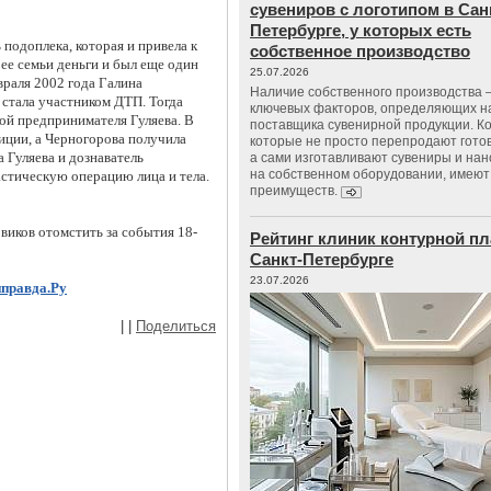
сувениров с логотипом в Сан
Петербурге, у которых есть
ь подоплека, которая и привела к
собственное производство
 ее семьи деньги и был еще один
25.07.2026
враля 2002 года Галина
Наличие собственного производства –
 стала участником ДТП. Тогда
ключевых факторов, определяющих н
ой предпринимателя Гуляева. В
поставщика сувенирной продукции. К
иции, а Черногорова получила
которые не просто перепродают гото
 Гуляева и дознаватель
а сами изготавливают сувениры и нан
на собственном оборудовании, имеют
астическую операцию лица и тела.
преимуществ.
виков отомстить за события 18-
Рейтинг клиник контурной пл
Санкт-Петербурге
23.07.2026
нправда.Ру
|
|
Поделиться