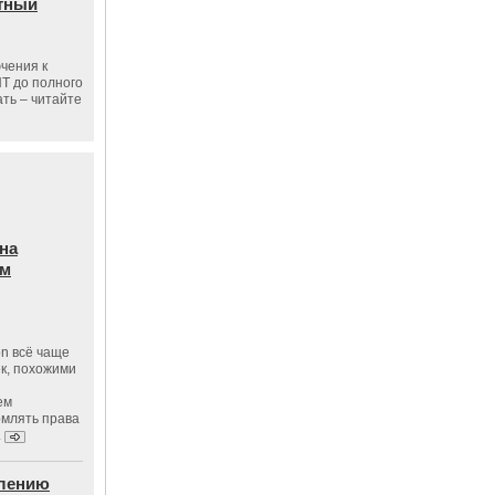
тный
чения к
ПТ до полного
ать – читайте
на
ам
on всё чаще
к, похожими
ем
рмлять права
.
влению