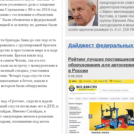
председателя сове
нтом уголовного дела о хищении
директоров пищево
ка Стрекалова с 90-х по 2014 год
«Эфко» миллиарде
ными с госземлями и объектами
Кустова, а также ге
Г были объявлены в федеральный
группы Евгения Ляш
ицией и за взятку их данные были
заподозрили в мош
особо крупном размере (ч. 4 ст. 159 У
ти бригады Зики до сих пор есть
Дайджест федеральных
правились с группировкой братьев
рство в преступном мире и в ходе
ентами. Братья взяли под
Рейтинг лучших поставщико
в самом Чехове, так и в его
оборудования для автосерви
хали на встречу с конкурентами в
в России
уженный спецназ, участников
ении. Четыре года спустя тела
5.08.2026
акатанные в бетон, нашли в
 в котором были обнаружены
 над «Гротом», сидели и ждали
ший спустя несколько лет в ДТП, и
айдак. Именно Сагайдак, в
ет связующим звеном в решении
юдьми, попавшими под каток