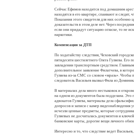
Сейчас Ефимов находится под домашним арес
находятся в его квартире, спаивают и следят, 
Показания этого свидетеля для них особенно ц
доказательств в этом деле нет. Через посредни
если они придадут ситуацию огласке, то не ис
наркотики.
Компенсация за ДТП
По ходатайству следствия, Чеховский городско
пятидесяти шестилетнего Олега Гуляева. Его 
завладении транспортным средством. Главным
дополнительное заявление Филатчева, в которо
Гуляева из-за СМС со словом «мразь». Чтобы 
следователь Васильев вызвал Фила из Доминика
В материалах дела много нестыковок и откров
на одном из документов была подделана. Это 
адвокатов Гуляева, материалы дела сфальсиф
допросов и записи с камер видеонаблюдения
исчезли ценные предметы, которые сотрудник
Гуляевых не досчиталась документов и ключе
банковские карты, дорогие вещи личного обихо
Интересно и то, что следствие ведет Васильев