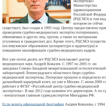
экспертизы»
Министерства
здравоохранения
Российской Федера
(РЦСМЭ) в том виде
котором он сейчас
существует, был создан в 1995 году. Центру предоставлено пра
проведения судебно-медицинских экспертиз потерпевших,
обвиняемых и других лиц, трупов, а также по материалам
уголовных и гражданских дел. Кроме этого, РЦСМЭ осуществ
послевузовское образование (аспирантура и ординатура) и
повышение квалификации судебно-медицинских кадров.
Вот уже почти десять лет РЦСМЭ возглавляет доктор
медицинских наук Андрей Ковалев. С 1997 по 2005 гг. он
заведовал Северо-Западной межрегиональной остеологической
лабораторией Ленинградского областного бюро судебно-
медицинской экспертизы. Питерское прошлое и определило ег
дальнейший карьерный взлет, но уже в Москве. С июня 2009 г
работает в ФГБУ «Российский центр судебно-медицинской
экспертизы». В мае 2012 года назначен его директором. А по с
- внештатным главным судмедэкспертом Минздрава РФ.
Если верить официальной биографии
Андрея Ковалева, с 1994