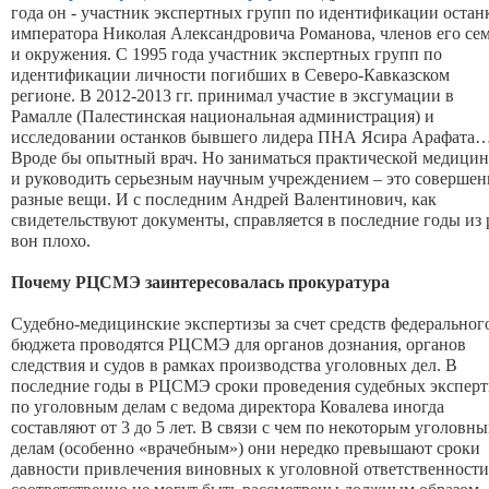
года он - участник экспертных групп по идентификации остан
императора Николая Александровича Романова, членов его се
и окружения. С 1995 года участник экспертных групп по
идентификации личности погибших в Северо-Кавказском
регионе. В 2012-2013 гг. принимал участие в эксгумации в
Рамалле (Палестинская национальная администрация) и
исследовании останков бывшего лидера ПНА Ясира Арафата
Вроде бы опытный врач. Но заниматься практической медици
и руководить серьезным научным учреждением – это совершен
разные вещи. И с последним Андрей Валентинович, как
свидетельствуют документы, справляется в последние годы из 
вон плохо.
Почему РЦСМЭ заинтересовалась прокуратура
Судебно-медицинские экспертизы за счет средств федеральног
бюджета проводятся РЦСМЭ для органов дознания, органов
следствия и судов в рамках производства уголовных дел. В
последние годы в РЦСМЭ сроки проведения судебных эксперт
по уголовным делам с ведома директора Ковалева иногда
составляют от 3 до 5 лет. В связи с чем по некоторым уголовн
делам (особенно «врачебным») они нередко превышают сроки
давности привлечения виновных к уголовной ответственности