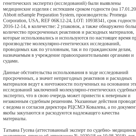
генетических экспертиз (исследований) были выявлены
медицинские изделия с истекшим сроком годности (на 17.01.20
Abbott mSample Preparation System, производитель: Promega
Corporation, USA, REF 06K12-24, LOT: 10938341, срок годности
2016-12-14, в количестве: 2 упаковок, а также обнаружено бол
количество просроченных реактивов и расходных материалов,
которые использовались и используются по настоящее время п
производстве молекулярно-генетических исследований,
проводимых как по уголовным, так и по гражданским делам,
назначаемым в учреждение правоохранительными органами и
судами.
Данные обстоятельства использования в ходе исследований
просроченных, а значит непригодных реактивов и расходных
материалов ведут к ничтожности полученных на основании эт
исследований заключений молекулярно-генетических судебны
экспертиз, что в свою очередь может привести к неверным и
незаконным судебным решениям. Указанные действия проводя
с ведома и согласия директора РЦСМЭ Ковалева, а по докумен
якобы закупаются и расходуются надлежащего качества
материалы.
Татьяна Гусева (аттестованный эксперт по судебно- медицинск
экспертизе, приказ об аттестации № 1030/18 от 10.08.2018), per.