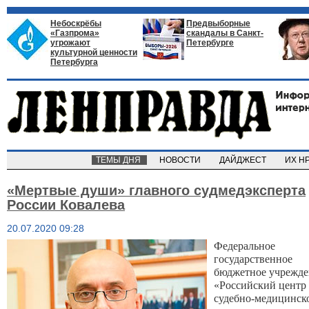
Небоскрёбы
Предвыборные
«Газпрома»
скандалы в Санкт-
угрожают
Петербурге
культурной ценности
Петербурга
ТЕМЫ ДНЯ
НОВОСТИ
ДАЙДЖЕСТ
ИХ Н
«Мертвые души» главного судмедэксперта
России Ковалева
20.07.2020 09:28
Федеральное
государственное
бюджетное учрежде
«Российский центр
судебно-медицинск