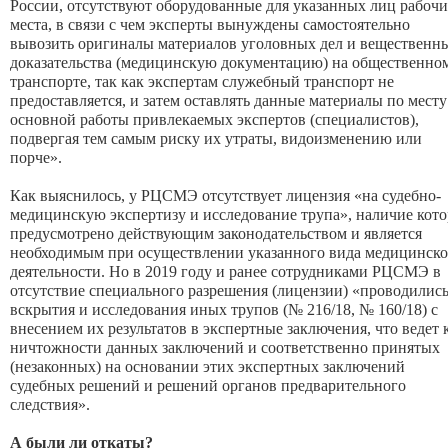
России, отсутствуют оборудованные для указанных лиц рабочи
места, в связи с чем эксперты вынуждены самостоятельно
вывозить оригиналы материалов уголовных дел и вещественн
доказательства (медицинскую документацию) на общественно
транспорте, так как экспертам служебный транспорт не
предоставляется, и затем оставлять данные материалы по месту
основной работы привлекаемых экспертов (специалистов),
подвергая тем самым риску их утраты, видоизменению или
порче».
Как выяснилось, у РЦСМЭ отсутствует лицензия «на судебно-
медицинскую экспертизу и исследование трупа», наличие кот
предусмотрено действующим законодательством и является
необходимым при осуществлении указанного вида медицинск
деятельности. Но в 2019 году и ранее сотрудниками РЦСМЭ в
отсутствие специального разрешения (лицензии) «проводилис
вскрытия и исследования иных трупов (№ 216/18, № 160/18) с
внесением их результатов в экспертные заключения, что ведет 
ничтожности данных заключений и соответственно принятых
(незаконных) на основании этих экспертных заключений
судебных решений и решений органов предварительного
следствия».
А были ли откаты?