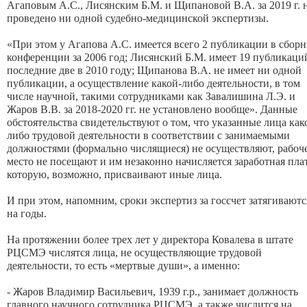
Агаповым А.С., Лисянским Б.М. и Щипановой В.А. за 2019 г. 
проведено ни одной судебно-медицинской экспертизы.
«При этом у Агапова А.С. имеется всего 2 публикации в сбор
конференции за 2006 год; Лисянский Б.М. имеет 19 публикаций
последние две в 2010 году; Щипанова В.А. не имеет ни одной
публикации, а осуществление какой-либо деятельности, в том
числе научной, такими сотрудниками как Завалишина Л.Э. и
Жаров В.В. за 2018-2020 гг. не установлено вообще». Данные
обстоятельства свидетельствуют о том, что указанные лица как
либо трудовой деятельности в соответствии с занимаемыми
должностями (формально числящиеся) не осуществляют, рабоч
место не посещают и им незаконно начисляется заработная плат
которую, возможно, присваивают иные лица.
И при этом, напомним, сроки экспертиз за госсчет затягиваютс
на годы.
На протяжении более трех лет у директора Ковалева в штате
РЦСМЭ числятся лица, не осуществляющие трудовой
деятельности, то есть «мертвые души», а именно:
- Жаров Владимир Васильевич, 1939 г.р., занимает должность
главного научного сотрудника РЦСМЭ, а также числится на