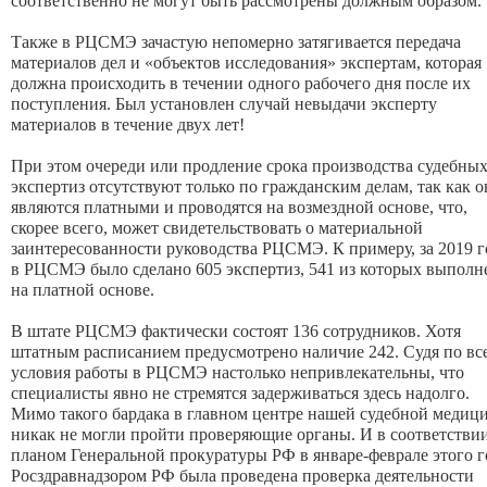
соответственно не могут быть рассмотрены должным образом.
Также в РЦСМЭ зачастую непомерно затягивается передача
материалов дел и «объектов исследования» экспертам, которая
должна происходить в течении одного рабочего дня после их
поступления. Был установлен случай невыдачи эксперту
материалов в течение двух лет!
При этом очереди или продление срока производства судебны
экспертиз отсутствуют только по гражданским делам, так как 
являются платными и проводятся на возмездной основе, что,
скорее всего, может свидетельствовать о материальной
заинтересованности руководства РЦСМЭ. К примеру, за 2019 г
в РЦСМЭ было сделано 605 экспертиз, 541 из которых выполн
на платной основе.
В штате РЦСМЭ фактически состоят 136 сотрудников. Хотя
штатным расписанием предусмотрено наличие 242. Судя по вс
условия работы в РЦСМЭ настолько непривлекательны, что
специалисты явно не стремятся задерживаться здесь надолго.
Мимо такого бардака в главном центре нашей судебной медиц
никак не могли пройти проверяющие органы. И в соответствии
планом Генеральной прокуратуры РФ в январе-феврале этого г
Росздравнадзором РФ была проведена проверка деятельности