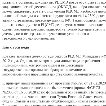
Кстати, в уставных документах РЦСМЭ вовсе отсутствует так
код экономической деятельности (ОКВЭД) как образование, чт
может свидетельствовать о получении РЦСМЭ необоснованно
налоговой выгоды и является нарушением по ст. 14.25 Кодекса
административных правонарушениях РФ. Таким образом, мож
прийти к выводу, что в РЦСМЭ реализуются мошеннические
схемы, жертвами которых являются не только будущие врачи и
ученые, но и все граждане – участники уголовного и
гражданского судопроизводства.
Как с гуся вода
Ковалев занимает должность директора РЦСМЭ Минздрава РФ
2012 года. Однако, несмотря на указанные злоупотребления
полномочиями, контролирующие и вышестоящие
государственные органы не обращают внимание на
многочисленные нарушения действующего законодательства.
К примеру, вышеуказанный акт проверки №60/20 от 21.02.2020 
по чьей-то вышестоящей воле был отменен (приказ ФСНСЗ
№2003 от 16.03.2020 г.) по формальным основаниям. Не потом
ли, что один из членов комиссии Тучик Евгений Савельевич,
будучи Главным внештатным судебно-медицинским экспертом
Росздрава, не сдал председателю комиссии свою часть акта, а ч