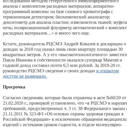
исследований методом гетерогенного иммуноферментного
анализа с комплектом расходных материалов; аппаратно-
программный комплекс на базе газового хроматографа с
термоионным детектором; биохимический анализатор;
денситометр для анализа пластин; измельчитель тканей; муфел
печь; поляризационный флуорметр автоматический с комплек
расходных материалов…» и много чего еще.
Кстати, руководитель РЦСМЭ Андрей Ковалев в декларации о
доходах за 2018 год указал лишь свою квартиру площадью 30
квадратных метров. А у его «высокотехнологичного» заместит
Павла Иванова в собственности оказался суперкар Maserati и
годовой доход составил почти 6,5 млн рублей. За 2019-20 гг.
руководство РЦСМЭ сведения о своих доходах
в открытом
доступе не размещало.
Просрочка
Согласно сведениям, которые были отражены в акте №60/20 от
21.02.2020 г., проверкой установлено, что «в РЦСМЭ в наруше
требований, предусмотренных ч. 3 ст. 38 Федерального закона 
21.11.2011 № 323-ФЗ «Об основах охраны здоровья граждан в
Российской Федерации» к исключению обращения медицинск
изделий с истекшим сроком годности, в отделе молекулярно-