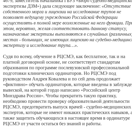
4679, заместитель начальника ГБУЗ «Бюро судебно-медицинск
экспертизы ДЗМ») дала следующее заключение:
«Отсутствие
собственного морга и лицензии на исследование трупов не
позволяет ведущему учреждению Российской Федерации
осуществлять в полной мере возложенные на него функции. Пр
этом, вероятно, желая соответствовать данному статусу,
назначаемые экспертизы выполняются в случайных (различных
местах - больницах, не имеющих лицензию на судебно-медицин
экспертизу и исследование трупа…».
Судя по всему, обучение в РЦСМЭ, как бесплатное, так и на
платной договорной основе, не соответствует стандартам
образования по программе послевузовской профессиональной
подготовки клинических ординаторов. Но РЦСМЭ под
руководством Андрея Ковалева и по сей день продолжает
«фиктивно» обучать ординаторов, которые введены в заблужд
вывеской, на которой гордо написано «Российский центр
Минздрава России». Чтобы прекратить такую практику,
необходимо провести проверку образовательной деятельности
РЦСМЭ, предотвратить выпуск врачей - судебно-медицинских
экспертов, которые не имеют никаких практических навыков, 
также защитить обучающихся в настоящее время в ординатуре
РЦСМЭ от участи остаться без знаний и работы.