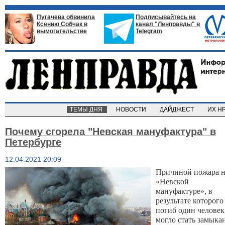
Пугачева обвинила
Подписывайтесь на
Ксению Собчак в
канал "Ленправды" в
вымогательстве
Telegram
ТЕМЫ ДНЯ
НОВОСТИ
ДАЙДЖЕСТ
ИХ Н
Почему сгорела "Невская мануфактура" в
Петербурге
12.04.2021 20:09
Причиной пожара н
«Невской
мануфактуре», в
результате которого
погиб один человек
могло стать замыка