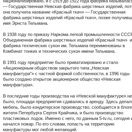
национализировано, и с 1919 до 1922 года фабрика называла
— Государственная Невская фабрика шерстяных изделий, по
она получила название «Красный ткач» — Государственная
фабрика шерстяных изделий «Красный ткач», позже получив
имя Эрнста Тельмана.
В 1938 году по приказу Наркома легкой промышленности ССС
Объединенная фабрика шерстяных изделий «Красный ткач» и
фабрика технических сукон им. Тельмана переименованы в
Комбинат тонких и технических сукон имени Тельмана.
В 1991 году предприятие было приватизировано и стало
«Акционерным обществом закрытого типа „Невская
мануфактура“» с частной формой собственности, в 1996 годы
было создано открытое акционерное общество «Невская
мануфактура».
В последние годы производства на «Невской мануфактуре» не
было, площади предприятия сдавались в аренду. Здесь делал
мебель, было кондитерское производство, сообщается в блоге
жителя Петербурга Сергея Крайчика, и было производство
пластиковых лодок. Именно с него, по данным 5-tv.ru, сегодня 
начался пожар. По его словам, попасть на территорию
мануфактуры мог любой желающий.