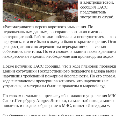
в электрощитовой,
сообщил ТАСС
представитель
экстренных служб.
«Рассматривается версия короткого замыкания. По
первоначальным данным, возгорание возникло именно в
электрощитовой. Работники побежали за огнетушителем, а ког
вернулись, там все было в дыму и было открытое горение. Ого
распространился по деревянным перекрытиям», — сказал
собеседник агентства. По его словам, в здании также хранилис
лакокрасочные изделия, необходимые для производства лодок.
Позже источник ТАСС сообщил, что в ходе плановой проверки
здании сотрудники Государственного пожарного надзора выяв
нарушения требований пожарной безопасности. По его словам,
ходе внеплановой проверки выяснилось, что нарушения не
устранены, и материалы были направлены в мировой суд.
По словам начальника пресс-службы главного управления МЧ
Санкт-Петербургу Андрея Литовки, на масштаб пожара могло
повлиять и позднее обращение в МЧС, пишет «Интерфакс».
Сообщение о пожаре на «Невской мануфактуре» поступило в