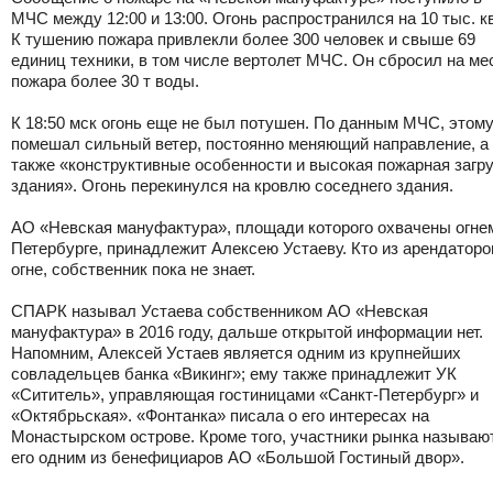
МЧС между 12:00 и 13:00. Огонь распространился на 10 тыс. кв
К тушению пожара привлекли более 300 человек и свыше 69
единиц техники, в том числе вертолет МЧС. Он сбросил на ме
пожара более 30 т воды.
К 18:50 мск огонь еще не был потушен. По данным МЧС, этом
помешал сильный ветер, постоянно меняющий направление, а
также «конструктивные особенности и высокая пожарная загр
здания». Огонь перекинулся на кровлю соседнего здания.
АО «Невская мануфактура», площади которого охвачены огне
Петербурге, принадлежит Алексею Устаеву. Кто из арендаторо
огне, собственник пока не знает.
СПАРК называл Устаева собственником АО «Невская
мануфактура» в 2016 году, дальше открытой информации нет.
Напомним, Алексей Устаев является одним из крупнейших
совладельцев банка «Викинг»; ему также принадлежит УК
«Сититель», управляющая гостиницами «Санкт-Петербург» и
«Октябрьская». «Фонтанка» писала о его интересах на
Монастырском острове. Кроме того, участники рынка называю
его одним из бенефициаров АО «Большой Гостиный двор».