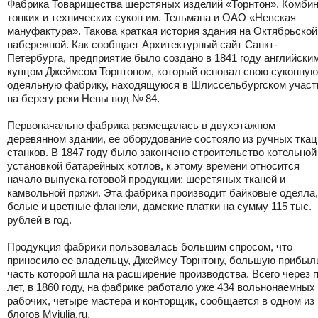
Фабрика Товарищества шерстяных изделий «Торнтон», Комби
тонких и технических сукон им. Тельмана и ОАО «Невская
мануфактура». Такова краткая история здания на Октябрьской
набережной. Как сообщает Архитектурный сайт Санкт-
Петербурга, предприятие было создано в 1841 году английски
купцом Джеймсом Торнтоном, который основал свою суконную
одеяльную фабрику, находящуюся в Шлиссельбургском участ
на берегу реки Невы под № 84.
Первоначально фабрика размещалась в двухэтажном
деревянном здании, ее оборудование состояло из ручных ткац
станков. В 1847 году было закончено строительство котельной
установкой батарейных котлов, к этому времени относится
начало выпуска готовой продукции: шерстяных тканей и
камвольной пряжи. Эта фабрика производит байковые одеяла,
белые и цветные фланели, дамские платки на сумму 115 тыс.
рублей в год.
Продукция фабрики пользовалась большим спросом, что
приносило ее владельцу, Джеймсу Торнтону, большую прибыл
часть которой шла на расширение производства. Всего через 
лет, в 1860 году, на фабрике работало уже 434 вольнонаемных
рабочих, четыре мастера и конторщик, сообщается в одном из
блогов Myjulia.ru.