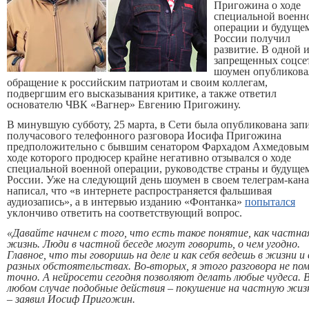
Пригожина о ходе
специальной военн
операции и будуще
России получил
развитие. В одной и
запрещенных соцсе
шоумен опубликова
обращение к российским патриотам и своим коллегам,
подвергшим его высказывания критике, а также ответил
основателю ЧВК «Вагнер» Евгению Пригожину.
В минувшую субботу, 25 марта, в Сети была опубликована зап
получасового телефонного разговора Иосифа Пригожина
предположительно с бывшим сенатором Фархадом Ахмедовым
ходе которого продюсер крайне негативно отзывался о ходе
специальной военной операции, руководстве страны и будуще
России. Уже на следующий день шоумен в своем телеграм-кана
написал, что «в интернете распространяется фальшивая
аудиозапись», а в интервью изданию «Фонтанка»
попытался
уклончиво ответить на соответствующий вопрос.
«Давайте начнем с того, что есть такое понятие, как частна
жизнь. Люди в частной беседе могут говорить, о чем угодно.
Главное, что ты говоришь на деле и как себя ведешь в жизни и 
разных обстоятельствах. Во-вторых, я этого разговора не по
точно. А нейросети сегодня позволяют делать любые чудеса. 
любом случае подобные действия – покушение на частную жиз
– заявил Иосиф Пригожин.