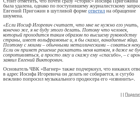
Стоит отметить, что почти сразу «сторис» Иосифа Пригожина
была удалена, однако по поступившему журналистскому запро
Евгений Пригожин в шутливой форме
ответил
на обращение
шоумена.
«Если Иосиф Игоревич считает, что мне не нужно его учить,
конечно же, я не буду этого делать. Потому что человек,
который проходится таким образом по высшему руководству
страны, имеет вольфрамовые и, я бы сказал, ванадиевые яйца.
Поэтому с моими – обычными металлическими – соваться неку
Если он примет решение раскатать меня катком, я даже не бу
сопротивляться, а просто лягу и скажу ему «спасибо», – с иро
заявил Евгений Викторович.
Основатель ЧВК «Вагнер» также подчеркнул, что никаких отв
в адрес Иосифа Игоревича он делать не собирается, и сугубо
вежливо попросил музыкального продюсера его «извинить».
|
|
Подели