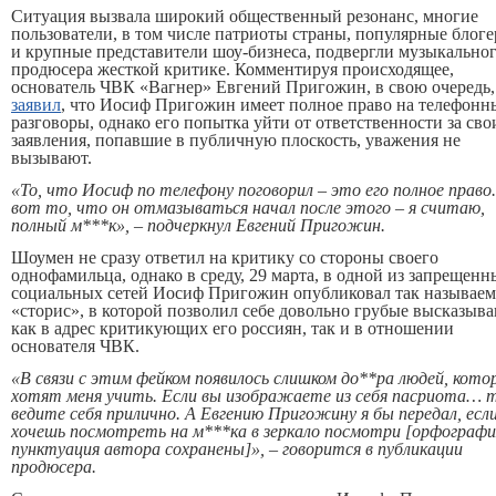
Ситуация вызвала широкий общественный резонанс, многие
пользователи, в том числе патриоты страны, популярные блог
и крупные представители шоу-бизнеса, подвергли музыкально
продюсера жесткой критике. Комментируя происходящее,
основатель ЧВК «Вагнер» Евгений Пригожин, в свою очередь,
заявил
, что Иосиф Пригожин имеет полное право на телефонн
разговоры, однако его попытка уйти от ответственности за сво
заявления, попавшие в публичную плоскость, уважения не
вызывают.
«То, что Иосиф по телефону поговорил – это его полное право.
вот то, что он отмазываться начал после этого – я считаю,
полный м***к», – подчеркнул Евгений Пригожин.
Шоумен не сразу ответил на критику со стороны своего
однофамильца, однако в среду, 29 марта, в одной из запрещенн
социальных сетей Иосиф Пригожин опубликовал так называе
«сторис», в которой позволил себе довольно грубые высказыв
как в адрес критикующих его россиян, так и в отношении
основателя ЧВК.
«В связи с этим фейком появилось слишком до**ра людей, кото
хотят меня учить. Если вы изображаете из себя пасриота… 
ведите себя прилично. А Евгению Пригожину я бы передал, есл
хочешь посмотреть на м***ка в зеркало посмотри [орфографи
пунктуация автора сохранены]», – говорится в публикации
продюсера.