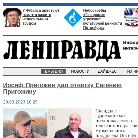
У Чубайса арестуют
Небоскрёбы
все, что нажито
«Газпрома»
непосильным
угрожают
трудом
культурной ценности
Петербурга
ТЕМЫ ДНЯ
НОВОСТИ
ДАЙДЖЕСТ
ИХ Н
Иосиф Пригожин дал ответку Евгению
Пригожину
29.03.2023 16:29
Скандал с
аудиозаписью
предполагаемого
телефонного разгов
музыкального
продюсера Иосифа