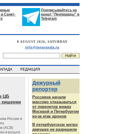
орные
Подписывайтесь на
в Санкт-
канал "Ленправды" в
ге
Telegram
8 AUGUST 2026, SATURDAY
info@lenpravda.ru
ЗАПАДА
РЕДАКЦИЯ
Дежурный
репортер
в ЦБ
Россияне начали
о хищении
массово отказываться
от перелетов между
Москвой и Петербургом
из-за атак дронов
нка России и
 по
В петербургском метро
в (АСВ)
девушке не разрешили
ен в розыск