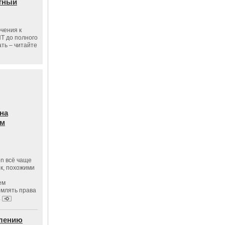
тный
чения к
ПТ до полного
ать – читайте
на
ам
on всё чаще
к, похожими
ем
рмлять права
.
влению