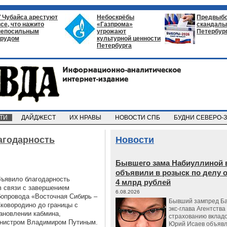
У Чубайса арестуют
Небоскрёбы
Предвыб
все, что нажито
«Газпрома»
скандалы 
непосильным
угрожают
Петербур
трудом
культурной ценности
Петербурга
СТИ
ДАЙДЖЕСТ
ИХ НРАВЫ
НОВОСТИ СПБ
БУДНИ СЕВЕРО-
агодарность
Новости
Бывшего зама Набиуллиной 
объявили в розыск по делу 
бъявило благодарность
4 млрд рублей
в связи с завершением
6.08.2026
бопровода «Восточная Сибирь –
Бывший зампред Ба
Сковородино до границы с
экс-глава Агентства
тановлении кабмина,
страхованию вкладо
инистром Владимиром Путиным.
Юрий Исаев объявл