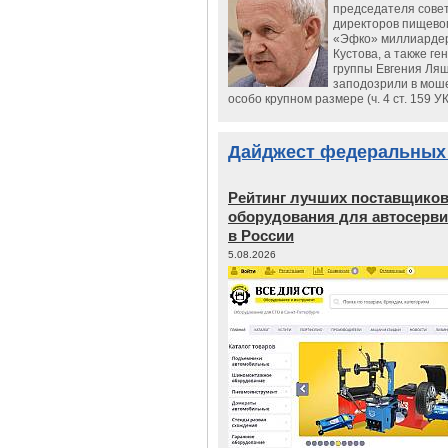
председателя сове
директоров пищево
«Эфко» миллиарде
Кустова, а также ге
группы Евгения Ляш
заподозрили в мош
особо крупном размере (ч. 4 ст. 159 У
Дайджест федеральных
Рейтинг лучших поставщико
оборудования для автосерви
в России
5.08.2026