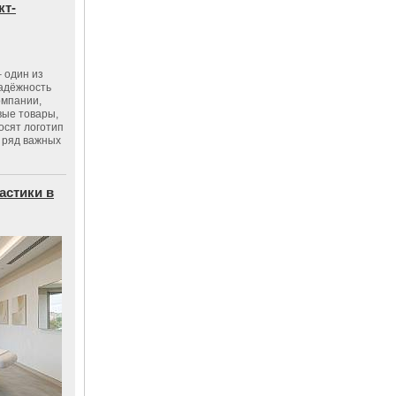
кт-
 один из
адёжность
омпании,
вые товары,
осят логотип
 ряд важных
астики в