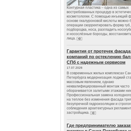
Контурная пластика – одна из самых
востребованных процедур в эстетиче
косметологии. С помощью инъекций 
основе гиалуроновой кислоты можно 
операции скорректировать форму губ, 
подбородка, носа, разгладить носогу
и носослёзные борозды, восстановить
лица.
Гарантия от протечек фасада
компаний по остеклению бал
СПб с надежным сервисом
17.07.2026
В современных жилых комплексах Сан
Петербурга модернизация лоджий ст
массовым явлением, однако
неквалифицированный монтаж часто
оборачивается залитыми этажами ни
Профессиональная замена холодного
на теплое без изменения фасада тре
безупречной гидроизоляции и строгог
соблюдения архитектурных регламен
застройщика.
Где предпринимателю заказа
визитки в Санкт-Петербурге и