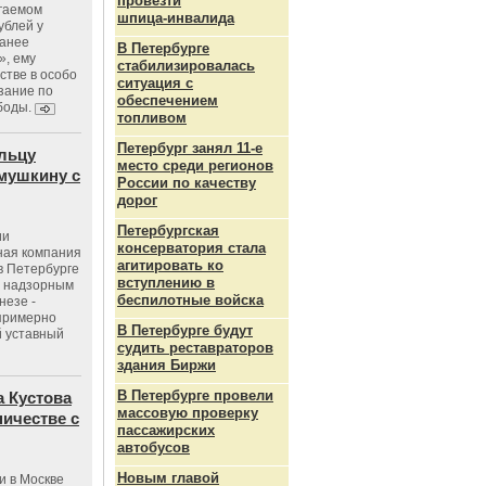
провезти
агаемом
шпица‑инвалида
ублей у
ранее
В Петербурге
», ему
стабилизировалась
тве в особо
ситуация с
зание по
обеспечением
боды.
топливом
Петербург занял 11-е
льцу
место среди регионов
мушкину с
России по качеству
дорог
Петербургская
ии
консерватория стала
ная компания
агитировать ко
в Петербурге
вступлению в
с надзорным
беспилотные войска
незе -
 примерно
В Петербурге будут
 уставный
судить реставраторов
здания Биржи
В Петербурге провели
 Кустова
массовую проверку
ичестве с
пассажирских
автобусов
Новым главой
и в Москве