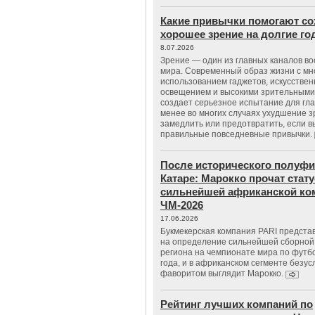
Какие привычки помогают со
хорошее зрение на долгие г
8.07.2026
Зрение — один из главных каналов в
мира. Современный образ жизни с м
использованием гаджетов, искусстве
освещением и высокими зрительными
создает серьезное испытание для гла
менее во многих случаях ухудшение 
замедлить или предотвратить, если 
правильные повседневные привычки.
После исторического полуфи
Катаре: Марокко прочат стату
сильнейшей африканской ко
ЧМ-2026
17.06.2026
Букмекерская компания PARI предста
на определение сильнейшей сборной
региона на чемпионате мира по футб
года, и в африканском сегменте безу
фаворитом выглядит Марокко.
Рейтинг лучших компаний по