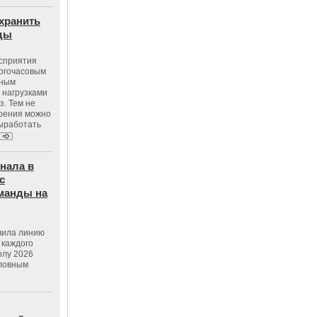
хранить
оды
осприятия
ногочасовым
нным
 нагрузками
з. Тем не
зрения можно
выработать
нала в
с
манды на
вила линию
 каждого
олу 2026
словным