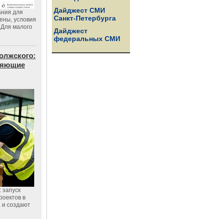
Дайджест СМИ
ания для
Санкт-Петербурга
цены, условия
 Для малого
Дайджест
федеральных СМИ
олжского:
еняющие
 запуск
роектов в
а и создают