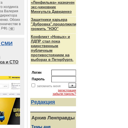
«Ленфильма» назначен
та
го холдинга
экс-чиновник
ра Валерия
Минкульта Давиденко
ндиректора
Защитники карьера
енко. Обоих
енничестве в
"Дубровка".продолжили
К РФ).
громить "НЭО"
Конфликт «Новых» и
ЛДПР стал пока
 СМИ
единственным
публичным
противостоянием на
в
выборах в Петербурге.
са и СТО
Логин
Пароль
запомнить меня
регистрация
забыли пароль?
Редакция
Архив Ленправды
Темы дня