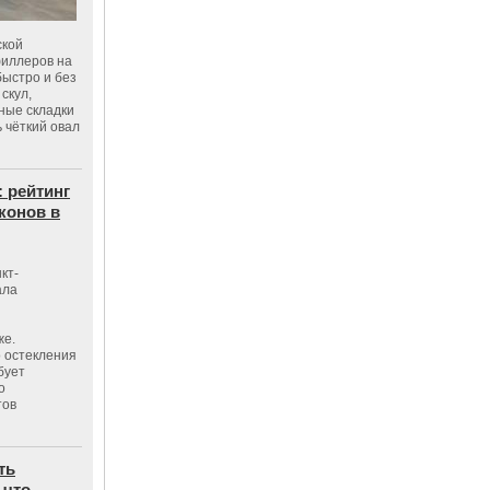
ской
филлеров на
быстро и без
скул,
бные складки
 чёткий овал
: рейтинг
конов в
кт-
ала
же.
 остекления
бует
о
тов
ть
 что