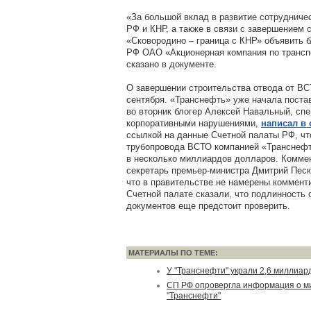
«За большой вклад в развитие сотрудничес
РФ и КНР, а также в связи с завершением
«Сковородино – граница с КНР» объявить 
РФ ОАО «Акционерная компания по трансп
сказано в документе.
О завершении строительства отвода от ВС
сентября. «Транснефть» уже начала поста
во вторник блогер Алексей Навальный, сп
корпоративными нарушениями,
написал в 
ссылкой на данные Счетной палаты РФ, чт
трубопровода ВСТО компанией «Транснефт
в несколько миллиардов долларов. Коммен
секретарь премьер-министра Дмитрий Песк
что в правительстве не намерены комменти
Счетной палате сказали, что подлинность
документов еще предстоит проверить.
МАТЕРИАЛЫ ПО ТЕМЕ:
У "Транснефти" украли 2,6 миллиар
СП РФ опровергла информация о м
"Транснефти"