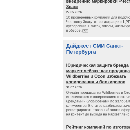
внедрению маркировки «Чес
Знак»
27.05.2026
10 проверенных компаний для подклю
Честному Знаку: от регистрации в ЦР
аутсорсинга. Список, плюсы, как выбр
в обзоре.
Дайджест СМИ Санкт-
Петербурга
Юридическая защита бренда 
маркетплейсах: как продавц
Wildberries и Ozon избежать
копирования и блокировок
31.07.2026
Онлайн продавцы на Wildberries и Oz
сталкиваются с копированием карточе
брендами и блокировками по жалобам
конкурентов. В статье разбираем, зач
регистрировать товарный знак и офо
на контент до выхода на маркетплейс
Рейтинг компаний по изгото