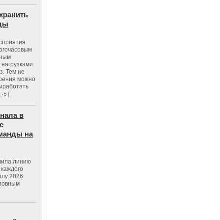
хранить
оды
осприятия
ногочасовым
нным
 нагрузками
з. Тем не
зрения можно
выработать
нала в
с
манды на
вила линию
 каждого
олу 2026
словным