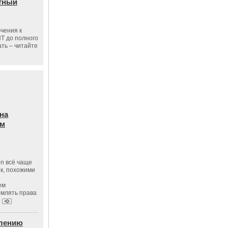
тный
чения к
ПТ до полного
ать – читайте
на
ам
on всё чаще
к, похожими
ем
рмлять права
.
влению