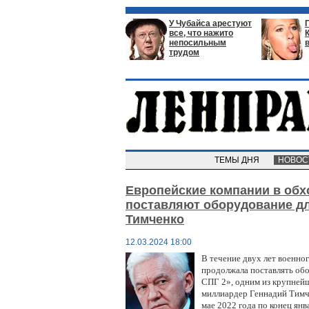
У Чубайса арестуют
все, что нажито
непосильным
трудом
ТЕМЫ ДНЯ
НОВО
Европейские компании в обх
поставляют оборудование дл
Тимченко
12.03.2024 18:00
В течение двух лет военно
продолжала поставлять об
СПГ 2», одним из крупнейш
миллиардер Геннадий Тимч
мае 2022 года по конец ян