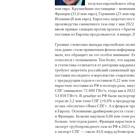
получил европейского обор
млн евро.
Крупнейшие поставщики – компании и
Франции (31,6 млн евро), Германии (25 млн евр
Испании (8 млн евро).
Евросоюз запретил пост
производства сжиженного газа еще с мая 2022 
ввели прямые санкции против проекта «Арктик
поставки из Европы продолжаются: в январе 2
Громкие словесные выпады европейских полит
газа давно стали привычным фоном информаци
мало, кто обращает на это особое внимание. Е
относятся с пониманием. Тем более, что караван
и статистика отличается от риторики кардинал
требуют запретить российский сжиженный при
поставки последнего в королевство сократили
с предыдущим годом и составили 0,22 млн тон
нарастило поставки из РФ в полтора раза, заку
СПГ-эквивалент 72 690 ГВт/ч, тогда как в 202
53 859 ГВт/ч. В декабре из РФ были экспорт
отрасли 3,2 млн тонн СПГ (+6,6% к предыдуще
из них обеспечил «Ямал СПГ». А в феврале п
в Европу. Основными драйверами роста стало 
и Францию. Бельгия закупила 0,66 млн тонн ро
больше, чем годом ранее, Франция нарастила и
экспорт трубопроводного газа из РФ в 2023 го
а экспорт СПГ — около 43,6 млрд кубометров. 