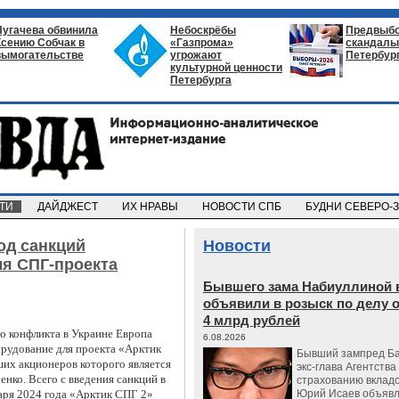
Пугачева обвинила
Небоскрёбы
Предвыб
Ксению Собчак в
«Газпрома»
скандалы 
вымогательстве
угрожают
Петербур
культурной ценности
Петербурга
СТИ
ДАЙДЖЕСТ
ИХ НРАВЫ
НОВОСТИ СПБ
БУДНИ СЕВЕРО-
од санкций
Новости
я СПГ-проекта
Бывшего зама Набиуллиной 
объявили в розыск по делу 
4 млрд рублей
го конфликта в Украине Европа
6.08.2026
орудование для проекта «Арктик
Бывший зампред Ба
их акционеров которого является
экс-глава Агентства
енко.
Всего с введения санкций в
страхованию вкладо
варя 2024 года «Арктик СПГ 2»
Юрий Исаев объявл