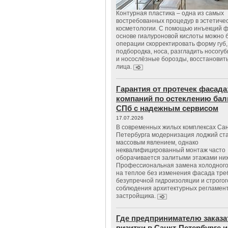
Контурная пластика – одна из самых
востребованных процедур в эстетиче
косметологии. С помощью инъекций 
основе гиалуроновой кислоты можно 
операции скорректировать форму губ, 
подбородка, носа, разгладить носогу
и носослёзные борозды, восстановить
лица.
Гарантия от протечек фасада
компаний по остеклению бал
СПб с надежным сервисом
17.07.2026
В современных жилых комплексах Сан
Петербурга модернизация лоджий ст
массовым явлением, однако
неквалифицированный монтаж часто
оборачивается залитыми этажами ни
Профессиональная замена холодного
на теплое без изменения фасада тре
безупречной гидроизоляции и строгог
соблюдения архитектурных регламен
застройщика.
Где предпринимателю заказа
визитки в Санкт-Петербурге и