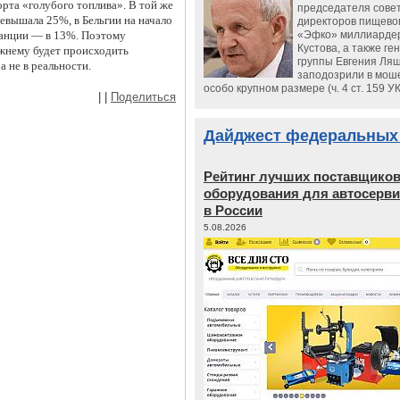
орта «голубого топлива». В той же
председателя сове
евышала 25%, в Бельгии на начало
директоров пищево
ранции — в 13%. Поэтому
«Эфко» миллиарде
Кустова, а также ге
ежнему будет происходить
группы Евгения Ляш
 не в реальности.
заподозрили в мош
особо крупном размере (ч. 4 ст. 159 У
|
|
Поделиться
Дайджест федеральных
Рейтинг лучших поставщико
оборудования для автосерви
в России
5.08.2026