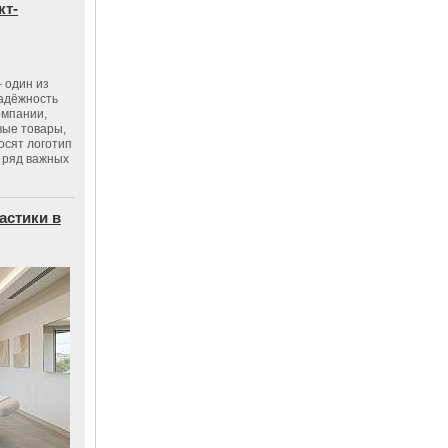
кт-
 один из
адёжность
омпании,
вые товары,
осят логотип
 ряд важных
астики в