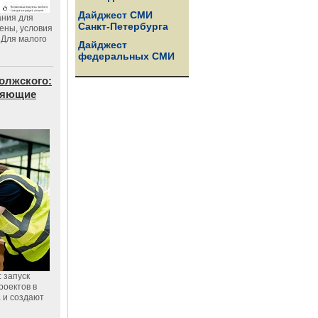
Дайджест СМИ
ания для
Санкт-Петербурга
цены, условия
 Для малого
Дайджест
федеральных СМИ
олжского:
еняющие
 запуск
роектов в
а и создают