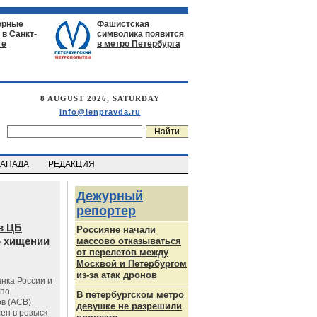
орные
Фашистская
в Санкт-
символика появится
ге
в метро Петербурга
8 AUGUST 2026, SATURDAY
info@lenpravda.ru
ЗАПАДА
РЕДАКЦИЯ
Дежурный
репортер
в ЦБ
Россияне начали
о хищении
массово отказываться
от перелетов между
Москвой и Петербургом
из-за атак дронов
нка России и
 по
В петербургском метро
в (АСВ)
девушке не разрешили
ен в розыск