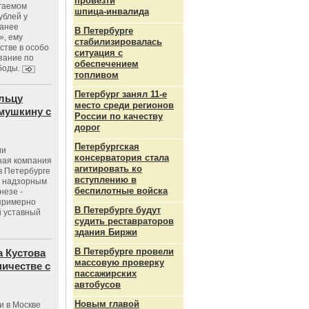
провезти
агаемом
шпица‑инвалида
ублей у
ранее
В Петербурге
», ему
стабилизировалась
тве в особо
ситуация с
зание по
обеспечением
боды.
топливом
Петербург занял 11-е
льцу
место среди регионов
мушкину с
России по качеству
дорог
Петербургская
ии
консерватория стала
ная компания
агитировать ко
в Петербурге
вступлению в
с надзорным
беспилотные войска
незе -
 примерно
В Петербурге будут
 уставный
судить реставраторов
здания Биржи
В Петербурге провели
 Кустова
массовую проверку
ичестве с
пассажирских
автобусов
Новым главой
и в Москве