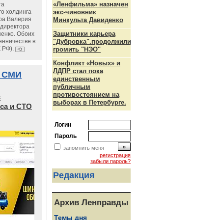
«Ленфильма» назначен
та
го холдинга
экс-чиновник
ра Валерия
Минкульта Давиденко
ндиректора
Защитники карьера
енко. Обоих
енничестве в
"Дубровка".продолжили
К РФ).
громить "НЭО"
Конфликт «Новых» и
ЛДПР стал пока
 СМИ
единственным
публичным
противостоянием на
в
выборах в Петербурге.
са и СТО
Логин
Пароль
запомнить меня
регистрация
забыли пароль?
Редакция
Архив Ленправды
Темы дня