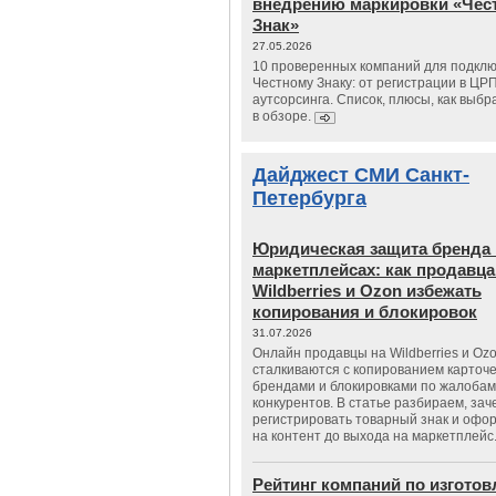
внедрению маркировки «Чес
Знак»
27.05.2026
10 проверенных компаний для подклю
Честному Знаку: от регистрации в ЦР
аутсорсинга. Список, плюсы, как выбр
в обзоре.
Дайджест СМИ Санкт-
Петербурга
Юридическая защита бренда 
маркетплейсах: как продавц
Wildberries и Ozon избежать
копирования и блокировок
31.07.2026
Онлайн продавцы на Wildberries и Oz
сталкиваются с копированием карточе
брендами и блокировками по жалобам
конкурентов. В статье разбираем, зач
регистрировать товарный знак и офо
на контент до выхода на маркетплейс
Рейтинг компаний по изгото