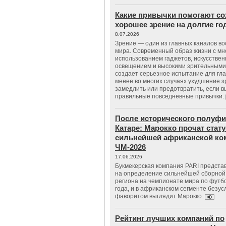
Какие привычки помогают со
хорошее зрение на долгие г
8.07.2026
Зрение — один из главных каналов в
мира. Современный образ жизни с м
использованием гаджетов, искусстве
освещением и высокими зрительными
создает серьезное испытание для гла
менее во многих случаях ухудшение 
замедлить или предотвратить, если 
правильные повседневные привычки.
После исторического полуфи
Катаре: Марокко прочат стату
сильнейшей африканской ко
ЧМ-2026
17.06.2026
Букмекерская компания PARI предста
на определение сильнейшей сборной
региона на чемпионате мира по футб
года, и в африканском сегменте безу
фаворитом выглядит Марокко.
Рейтинг лучших компаний по