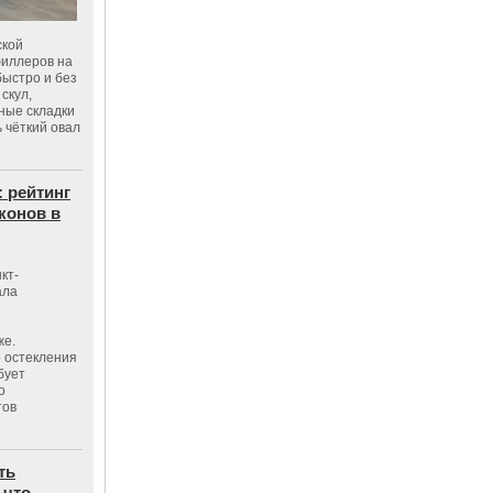
ской
филлеров на
быстро и без
скул,
бные складки
 чёткий овал
: рейтинг
конов в
кт-
ала
же.
 остекления
бует
о
тов
ть
 что