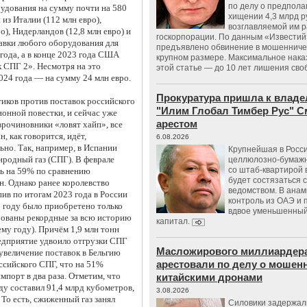
по делу о предпол
удования на сумму почти на 580
хищении 4,3 млрд р
з Италии (112 млн евро),
возглавляемой им 
о), Нидерландов (12,8 млн евро) и
госкорпорации. По данным «Известий
авки любого оборудования для
предъявлено обвинение в мошенничес
года, а в конце 2023 года США
крупном размере. Максимальное нака
 СПГ 2». Несмотря на это
этой статье — до 10 лет лишения сво
024 года — на сумму 24 млн евро.
Прокуратура пришла к владе
иков против поставок российского
"Илим Глобал Тимбер Рус" С
онной повестки, и сейчас уже
арестом
врочиновники «ловят хайп», все
, как говорится, идёт,
6.08.2026
ьно. Так, например, в Испании
Крупнейшая в Росс
родный газ (СПГ). В феврале
целлюлозно-бумаж
со штаб-квартирой 
сь на 59% по сравнению
будет состязаться 
н. Однако ранее королевство
ведомством. В анам
пив по итогам 2023 года в России
контроль из ОАЭ и
2 году было приобретено только
вдвое уменьшенный
ированы рекордные за всю историю
капитал.
му году). Причём 1,9 млн тонн
редприятие удвоило отгрузки СПГ
Масложирового миллиардера
увеличение поставок в Бельгию
арестовали по делу о мошенн
ссийского СПГ, что на 51%
мпорт в два раза. Отметим, что
китайскими дронами
ду составил 91,4 млрд кубометров,
3.08.2026
То есть, сжиженный газ занял
Силовики задержал