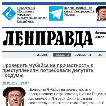
Небоскрёбы
Подписывайтесь на
«Газпрома»
канал "Ленправды" в
угрожают
Telegram
культурной ценности
Петербурга
ТЕМЫ ДНЯ
НОВОСТИ
ДАЙДЖЕСТ
ИХ Н
Проверить Чубайса на причастность к
преступлениям потребовали депутаты
Госдумы
18.01.2025 13:07
Проверить Чубайса на причастность к
преступлениям потребовали депутаты Госдумы
Картаполов и Луговой
Они направили
соответствующий запрос главе Следственного