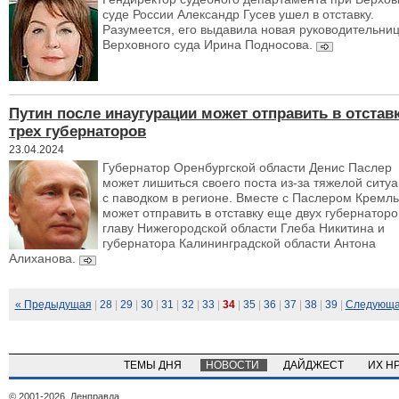
суде России Александр Гусев ушел в отставку.
Разумеется, его выдавила новая руководительни
Верховного суда Ирина Подносова.
Путин после инаугурации может отправить в отстав
трех губернаторов
23.04.2024
Губернатор Оренбургской области Денис Паслер
может лишиться своего поста из-за тяжелой ситу
с паводком в регионе. Вместе с Паслером Кремль
может отправить в отставку еще двух губернаторо
главу Нижегородской области Глеба Никитина и
губернатора Калининградской области Антона
Алиханова.
« Предыдущая
|
28
|
29
|
30
|
31
|
32
|
33
|
34
|
35
|
36
|
37
|
38
|
39
|
Следующа
ТЕМЫ ДНЯ
НОВОСТИ
ДАЙДЖЕСТ
ИХ Н
© 2001-2026, Ленправда