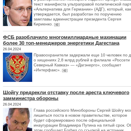
текст манифеста ультраправой политической пар
«Альтернатива для Германии» (АДГ), который, как
утверждается, был разработан по поручению
замглавы администрации президента Сергея
Кириенко.
ФСБ разоблачило многомиллиардные махинации
более 30 топ-менеджеров энергетики Дагестана
26.04.2024
Правоохранители задержали еще 10 человек по 
о хищениях 2,8 млрд рублей в филиале «Россети
Северный Кавказ» — «Дагэнерго», сообщает
«Интерфакс».
Шойгу предрекли отставку после ареста ключевого
замминистра обороны
26.04.2024
Глава российского Минобороны Сергей Шойгу мо
лишиться поста в новом правительстве, которое
будет сформировано после официальной
инаугурации Владимира Путина на пятый срок. О
этом сообщает Forbes со ссылкой на источник,