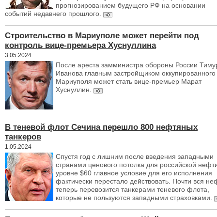
прогнозированием будущего РФ на основании
событий недавнего прошлого.
Строительство в Мариуполе может перейти под
контроль вице-премьера Хуснуллина
3.05.2024
После ареста замминистра обороны России Тиму
Иванова главным застройщиком оккупированного
Мариуполя может стать вице-премьер Марат
Хуснуллин.
В теневой флот Сечина перешло 800 нефтяных
танкеров
1.05.2024
Спустя год с лишним после введения западными
странами ценового потолка для российской нефт
уровне $60 главное условие для его исполнения
фактически перестало действовать. Почти вся не
теперь перевозится танкерами теневого флота,
которые не пользуются западными страховками.