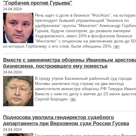
"Горбачев против Гурьева"
24.04.2024
Речь идет о доле в бизнесе “ФосАгро”, на которую
претендует бывший управляющий “бизнеса по
удобрениям” группы “Менатеп” Александр Горбач
Гурьев, будучи сенатором, до развала империи
Ходорковского, имел 10% в фосфатном бизнесе
“Ментатеп” с опционом на увеличение доли до 5
из которых Горбачеву, с его слов, были обещаны 25%.
Вместе с замминистра обороны Ивановым арестов
бизнесмена, построившего ему поместье
24.04.2024
В среду утром Басманный районный суд города
Москвы заключил под стражу на два месяца
заместителя министра обороны РФ Тимура Ивано
Вместе с ним по делу о взятке до 23 июня аресто
Сергей Бородин.
Подносова уволила гендиректор судебного
департамента при Верховном суде России Гусева
24.04.2024
Гендиректор судебного департамента при Верхо