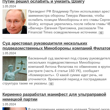
Путин решил ослабить и унизить Шойгу
1.05.2024
Президент РФ Владимир Путин использовал арес
замминистра обороны Тимура Иванова, чтобы
ослабить позиции Минобороны и его главы Серге
Шойгу, которые укрепились после гибели главы Ч
«Вагнер» Евгения Пригожина, рассказали The
Financial Times осведомленные источники.
Суд арестовал руководителя нескольких
подведомственных Минобороны компаний Филато
1.05.2024
Басманный суд заключил под стражу руководител
нескольких подведомственных Минобороны
компаний Антона Филатова по обвинению в круп
растрате (часть 4 статьи 160 УК), сообщает
«Коммерсантъ». О какой сумме идет речь, не
уточняется. Временной период и пострадавшая
структура также не указаны.
Кириенко разработал манифест для ультраправой
немецкой партии
1.05.2024
В распоряжении немецкого издания Spiegel оказа