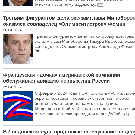
близкий к военному ведомству.
Третьим фигурантом дела экс-замглавы Миноборо
оказался совладелец «Олимпситистроя» Фомин
26.04.2024
Третьим фигурантом дела, по которому арестова
экс-замглавы Минобороны Тимура Иванова, оказ
совладелец «Олимпситистроя» Александр Фомин
Французская «дочка» американской компании
обслуживает авиацию первых лиц России
25.04.2024
С февраля 2024 года PGA получила 4–5 миллион
евро за поставки и сервис электроники на семи
бортах, в частности, на самолетах Путина,
Медведева и Шойгу. Секретные поставки шли чер
Армению, платежи проводили через Дубай.
В Лондонском суде продолжается слушание по дел