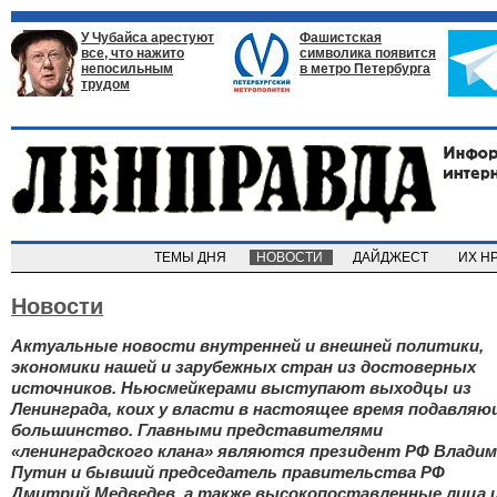
У Чубайса арестуют
Фашистская
все, что нажито
символика появится
непосильным
в метро Петербурга
трудом
ТЕМЫ ДНЯ
НОВОСТИ
ДАЙДЖЕСТ
ИХ Н
Новости
Актуальные новости внутренней и внешней политики,
экономики нашей и зарубежных стран из достоверных
источников. Ньюсмейкерами выступают выходцы из
Ленинграда, коих у власти в настоящее время подавляю
большинство. Главными представителями
«ленинградского клана» являются президент РФ Влади
Путин и бывший председатель правительства РФ
Дмитрий Медведев, а также высокопоставленные лица 