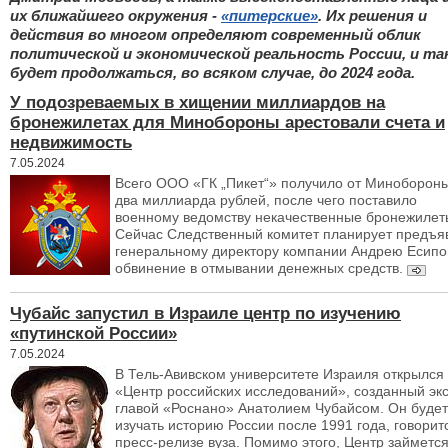
их ближайшего окружения -
«питерские»
. Их решения и
действия во многом определяют современный облик
политической и экономической реальность России, и та
будет продолжаться, во всяком случае, до 2024 года.
У подозреваемых в хищении миллиардов на
бронежилетах для Минобороны арестовали счета и
недвижимость
7.05.2024
Всего ООО «ГК „Пикет“» получило от Миноборон
два миллиарда рублей, после чего поставило
военному ведомству некачественные бронежилет
Сейчас Следственный комитет планирует предъя
генеральному директору компании Андрею Есипо
обвинение в отмывании денежных средств.
Чубайс запустил в Израиле центр по изучению
«путинской России»
7.05.2024
В Тель-Авивском университете Израиля открылся
«Центр российских исследований», созданный экс
главой «Роснано» Анатолием Чубайсом. Он будет
изучать историю России после 1991 года, говорит
пресс-релизе вуза. Помимо этого, Центр займетс