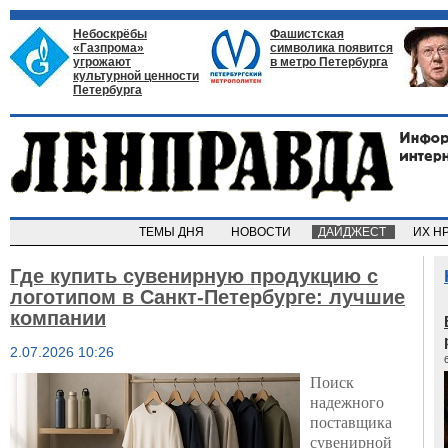
Небоскрёбы
Фашистская
«Газпрома»
символика появится
угрожают
в метро Петербурга
культурной ценности
Петербурга
ТЕМЫ ДНЯ
НОВОСТИ
ДАЙДЖЕСТ
ИХ Н
Где купить сувенирную продукцию с
логотипом в Санкт-Петербурге: лучшие
компании
2.07.2026 10:26
Поиск
надежного
поставщика
сувенирной