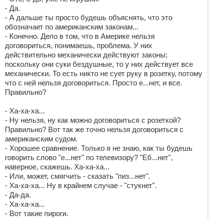
- Да.
- А дальше ты просто будешь объяснять, что это
обозначает по американским законам...
- Конечно. Дело в том, что в Америке нельзя
договориться, понимаешь, проблема. У них
действительно механически действуют законы;
поскольку они суки бездушные, то у них действует все
механически. То есть никто не сует руку в розетку, потому
что с ней нельзя договориться. Просто е...нет, и все.
Правильно?
- Ха-ха-ха...
- Ну нельзя, ну как можно договориться с розеткой?
Правильно? Вот так же точно нельзя договориться с
американским судом.
- Хорошее сравнение. Только я не знаю, как ты будешь
говорить слово "е...нет" по телевизору? "Еб...нет",
наверное, скажешь. Ха-ха-ха...
- Или, может, смягчить - сказать "пиз...нет".
- Ха-ха-ха... Ну в крайнем случае - "стукнет".
- Да-да.
- Ха-ха-ха...
- Вот такие пироги.