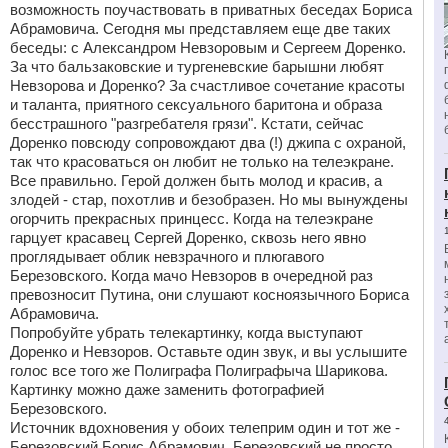
возможность поучаствовать в приватных беседах Бориса
Абрамовича. Сегодня мы представляем еще две таких
беседы: с Александром Невзоровым и Сергеем Доренко.
За что бальзаковские и тургеневские барышни любят
Невзорова и Доренко? За счастливое сочетание красоты
и таланта, приятного сексуального баритона и образа
бесстрашного "разгребателя грязи". Кстати, сейчас
Доренко повсюду сопровождают два (!) джипа с охраной,
так что красоваться он любит не только на телеэкране.
Все правильно. Герой должен быть молод и красив, а
злодей - стар, похотлив и безобразен. Но мы вынуждены
огорчить прекрасных принцесс. Когда на телеэкране
гарцует красавец Сергей Доренко, сквозь него явно
проглядывает облик невзрачного и плюгавого
Березовского. Когда мачо Невзоров в очередной раз
превозносит Путина, они слушают косноязычного Бориса
Абрамовича.
Попробуйте убрать телекартинку, когда выступают
Доренко и Невзоров. Оставьте один звук, и вы услышите
голос все того же Полиграфа Полиграфыча Шарикова.
Картинку можно даже заменить фотографией
Березовского.
Источник вдохновения у обоих телеприм один и тот же -
Березовский Борис Абрамович. Березовский не просто