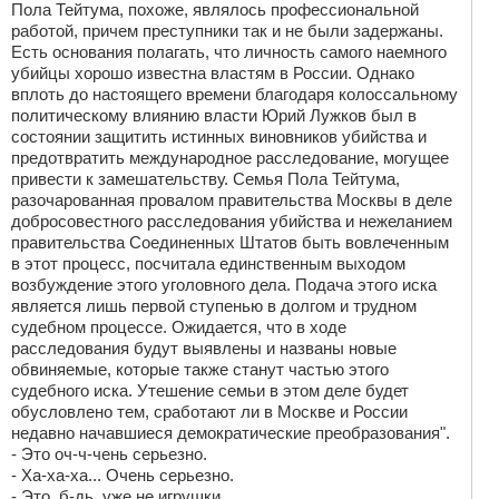
Пола Тейтума, похоже, являлось профессиональной
работой, причем преступники так и не были задержаны.
Есть основания полагать, что личность самого наемного
убийцы хорошо известна властям в России. Однако
вплоть до настоящего времени благодаря колоссальному
политическому влиянию власти Юрий Лужков был в
состоянии защитить истинных виновников убийства и
предотвратить международное расследование, могущее
привести к замешательству. Семья Пола Тейтума,
разочарованная провалом правительства Москвы в деле
добросовестного расследования убийства и нежеланием
правительства Соединенных Штатов быть вовлеченным
в этот процесс, посчитала единственным выходом
возбуждение этого уголовного дела. Подача этого иска
является лишь первой ступенью в долгом и трудном
судебном процессе. Ожидается, что в ходе
расследования будут выявлены и названы новые
обвиняемые, которые также станут частью этого
судебного иска. Утешение семьи в этом деле будет
обусловлено тем, сработают ли в Москве и России
недавно начавшиеся демократические преобразования".
- Это оч-ч-чень серьезно.
- Ха-ха-ха... Очень серьезно.
- Это, б-дь, уже не игрушки.