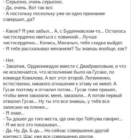
- Серьезно, очень серьезно.
- Да, очень. Вот так вот.
- А постольку поскольку уже он одно признание
совершил, да?
- Какое? Я уже забыл... А, с Буденновском-то... Осталось
чистосердечно явиться с повинной... Лучше
чистосердечно... Колись, Михалыч, тебе скидка выйдет.
- Я тебе рассказывал механизм? Ты знаешь вообще, как?
- Нет.
- Заказчик, Орджоникидзе вместе с Джабраиловым, и что
не исключается, что исполнение было на Гусаке, по
команде Ковалева. А вот этот второй, Литвиненко,
естественно, никакого отношения к этому не имеет. А
Гусак поэтому и отчалил потом... Гусак тоже пришел,
чтобы меня заказали, меня, заказали... А потом первый
отвалил Гусак... Ну ты это все знаешь, у тебя все
записано на пленке...
- Я знаю...
- Ты дошел до того места, где они про Тейтума говорят...
- Я же все это показывал...
- Да. Ну. Да. Б-дь... Но сейчас совершенно другой
контекст. Щас уже все совершенно другое.