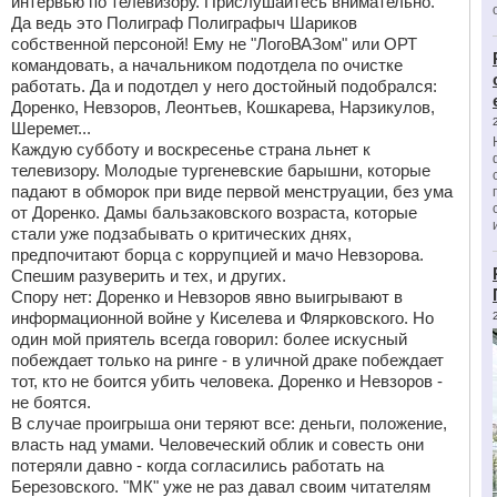
интервью по телевизору. Прислушайтесь внимательно.
Да ведь это Полиграф Полиграфыч Шариков
собственной персоной! Ему не "ЛогоВАЗом" или ОРТ
командовать, а начальником подотдела по очистке
работать. Да и подотдел у него достойный подобрался:
Доренко, Невзоров, Леонтьев, Кошкарева, Нарзикулов,
Шеремет...
Каждую субботу и воскресенье страна льнет к
телевизору. Молодые тургеневские барышни, которые
падают в обморок при виде первой менструации, без ума
от Доренко. Дамы бальзаковского возраста, которые
стали уже подзабывать о критических днях,
предпочитают борца с коррупцией и мачо Невзорова.
Спешим разуверить и тех, и других.
Спору нет: Доренко и Невзоров явно выигрывают в
информационной войне у Киселева и Флярковского. Но
один мой приятель всегда говорил: более искусный
побеждает только на ринге - в уличной драке побеждает
тот, кто не боится убить человека. Доренко и Невзоров -
не боятся.
В случае проигрыша они теряют все: деньги, положение,
власть над умами. Человеческий облик и совесть они
потеряли давно - когда согласились работать на
Березовского. "МК" уже не раз давал своим читателям