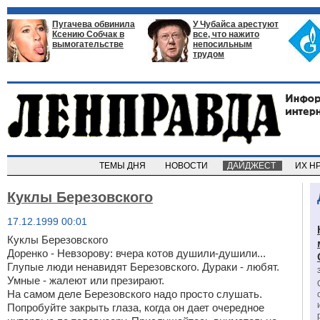
Пугачева обвинила
У Чубайса арестуют
Ксению Собчак в
все, что нажито
вымогательстве
непосильным
трудом
ТЕМЫ ДНЯ
НОВОСТИ
ДАЙДЖЕСТ
ИХ Н
Куклы Березовского
17.12.1999 00:01
Куклы Березовского
Доренко - Невзорову: вчера котов душили-душили...
Глупые люди ненавидят Березовского. Дураки - любят.
Умные - жалеют или презирают.
На самом деле Березовского надо просто слушать.
Попробуйте закрыть глаза, когда он дает очередное