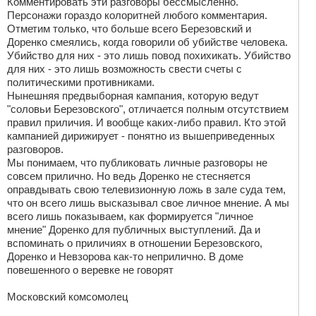
Комментировать эти разговоры бессмысленно.
Персонажи гораздо колоритней любого комментария.
Отметим только, что больше всего Березовский и
Доренко смеялись, когда говорили об убийстве человека.
Убийство для них - это лишь повод похихикать. Убийство
для них - это лишь возможность свести счеты с
политическими противниками.
Нынешняя предвыборная кампания, которую ведут
"соловьи Березовского", отличается полным отсутствием
правил приличия. И вообще каких-либо правил. Кто этой
кампанией дирижирует - понятно из вышеприведенных
разговоров.
Мы понимаем, что публиковать личные разговоры не
совсем прилично. Но ведь Доренко не стесняется
оправдывать свою телевизионную ложь в зале суда тем,
что он всего лишь высказывал свое личное мнение. А мы
всего лишь показываем, как формируется "личное
мнение" Доренко для публичных выступлений. Да и
вспоминать о приличиях в отношении Березовского,
Доренко и Невзорова как-то неприлично. В доме
повешенного о веревке не говорят
Московский комсомолец