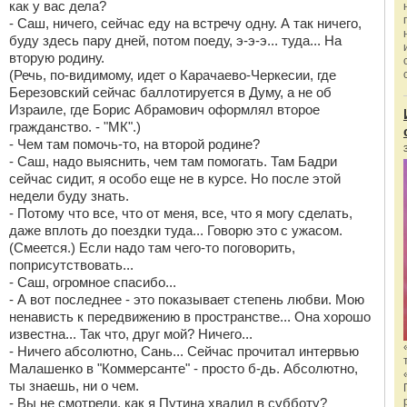
как у вас дела?
- Саш, ничего, сейчас еду на встречу одну. А так ничего,
буду здесь пару дней, потом поеду, э-э-э... туда... На
вторую родину.
(Речь, по-видимому, идет о Карачаево-Черкесии, где
Березовский сейчас баллотируется в Думу, а не об
Израиле, где Борис Абрамович оформлял второе
гражданство. - "МК".)
- Чем там помочь-то, на второй родине?
- Саш, надо выяснить, чем там помогать. Там Бадри
сейчас сидит, я особо еще не в курсе. Но после этой
недели буду знать.
- Потому что все, что от меня, все, что я могу сделать,
даже вплоть до поездки туда... Говорю это с ужасом.
(Смеется.) Если надо там чего-то поговорить,
поприсутствовать...
- Саш, огромное спасибо...
- А вот последнее - это показывает степень любви. Мою
ненависть к передвижению в пространстве... Она хорошо
известна... Так что, друг мой? Ничего...
- Ничего абсолютно, Сань... Сейчас прочитал интервью
Малашенко в "Коммерсанте" - просто б-дь. Абсолютно,
ты знаешь, ни о чем.
- Вы не смотрели, как я Путина хвалил в субботу?