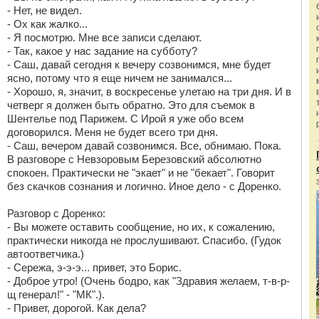
- Нет, не видел.
- Ох как жалко...
- Я посмотрю. Мне все записи сделают.
- Так, какое у нас задание на субботу?
- Саш, давай сегодня к вечеру созвонимся, мне будет
ясно, потому что я еще ничем не занимался...
- Хорошо, я, значит, в воскресенье улетаю на три дня. И в
четверг я должен быть обратно. Это для съемок в
Шентелье под Парижем. С Ирой я уже обо всем
договорился. Меня не будет всего три дня.
- Саш, вечером давай созвонимся. Все, обнимаю. Пока.
В разговоре с Невзоровым Березовский абсолютно
спокоен. Практически не "экает" и не "бекает". Говорит
без скачков сознания и логично. Иное дело - с Доренко.
Разговор с Доренко:
- Вы можете оставить сообщение, но их, к сожалению,
практически никогда не прослушивают. Спасибо. (Гудок
автоответчика.)
- Сережа, э-э-э... привет, это Борис.
- Доброе утро! (Очень бодро, как "Здравия желаем, т-в-р-
щ генерал!" - "МК".).
- Привет, дорогой. Как дела?