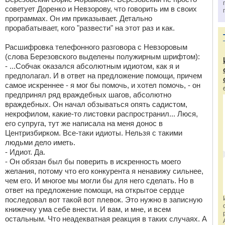
советует Доренко и Невзорову, что говорить им в своих
программах. Он им приказывает. Детально
прорабатывает, кого "развести" на этот раз и как.
Расшифровка телефонного разговора с Невзоровым
(слова Березовского выделены полужирным шрифтом):
- ...Собчак оказался абсолютным идиотом, как я и
предполагал. И в ответ на предложение помощи, причем
самое искреннее - я мог бы помочь, и хотел помочь, - он
предпринял ряд враждебных шагов, абсолютно
враждебных. Он начал обзываться опять садистом,
некрофилом, какие-то листовки распространил... Люся,
его супруга, тут же написала на меня донос в
Центризбирком. Все-таки идиоты. Нельзя с такими
людьми дело иметь.
- Идиот. Да.
- Он обязан был бы поверить в искренность моего
желания, потому что его конкурента я ненавижу сильнее,
чем его. И многое мы могли бы для него сделать. Но в
ответ на предложение помощи, на открытое сердце
последовал вот такой вот плевок. Это нужно в записную
книжечку ума себе внести. И вам, и мне, и всем
остальным. Что неадекватная реакция в таких случаях. А