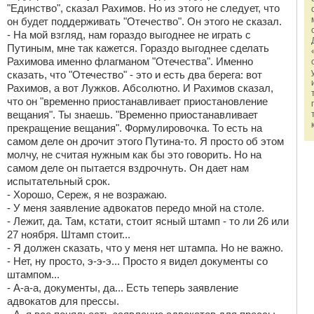
"Единство", сказал Рахимов. Но из этого не следует, что
он будет поддерживать "Отечество". Он этого не сказал.
- На мой взгляд, нам гораздо выгоднее не играть с
Путиным, мне так кажется. Гораздо выгоднее сделать
Рахимова именно флагманом "Отечества". Именно
сказать, что "Отечество" - это и есть два берега: вот
Рахимов, а вот Лужков. Абсолютно. И Рахимов сказал,
что он "временно приостанавливает приостановление
вещания". Ты знаешь. "Временно приостанавливает
прекращение вещания". Формулировочка. То есть на
самом деле он дрочит этого Путина-то. Я просто об этом
молчу, не считая нужным как бы это говорить. Но на
самом деле он пытается вздрочнуть. Он дает нам
испытательный срок.
- Хорошо, Сереж, я не возражаю.
- У меня заявление адвокатов передо мной на столе.
- Лежит, да. Там, кстати, стоит ясный штамп - то ли 26 или
27 ноября. Штамп стоит...
- Я должен сказать, что у меня нет штампа. Но не важно.
- Нет, ну просто, э-э-э... Просто я видел документы со
штампом...
- А-а-а, документы, да... Есть теперь заявление
адвокатов для прессы.