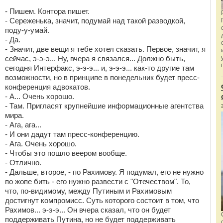
- Пишем. Контора пишет.
- Сереженька, значит, подумай над такой разводкой,
поду-у-умай.
- Да.
- Значит, две вещи я тебе хотел сказать. Первое, значит, я
сейчас, э-э-э... Ну, вчера я связался... Должно быть,
сегодня Интерфакс, э-э-э... и, э-э-э... как-то другие там
возможности, но в принципе в понедельник будет пресс-
конференция адвокатов.
- А... Очень хорошо.
- Там. Пригласят крупнейшие информационные агентства
мира.
- Ага, ага...
- И они дадут там пресс-конференцию.
- Ага. Очень хорошо.
- Чтобы это пошло веером вообще.
- Отлично.
- Дальше, второе, - по Рахимову. Я подумал, его не нужно
по жопе бить - его нужно развести с "Отечеством". То,
что, по-видимому, между Путиным и Рахимовым
достигнут компромисс. Суть которого состоит в том, что
Рахимов... э-э-э... Он вчера сказал, что он будет
поддерживать Путина, но не будет поддерживать