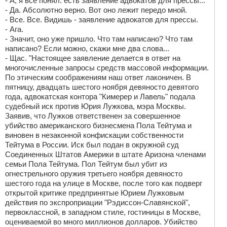
- А, я все понял: есть заявление адвокатов для прессы...
- Да. Абсолютно верно. Вот оно лежит передо мной.
- Все. Все. Видишь - заявление адвокатов для прессы.
- Ага.
- Значит, оно уже пришло. Что там написано? Что там
написано? Если можно, скажи мне два слова...
- Щас. "Настоящее заявление делается в ответ на
многочисленные запросы средств массовой информации.
По этическим соображениям наш ответ лаконичен. В
пятницу, двадцать шестого ноября девяносто девятого
года, адвокатская контора "Кимерер и Лавель" подала
судебный иск против Юрия Лужкова, мэра Москвы.
Заявив, что Лужков ответственен за совершенное
убийство американского бизнесмена Пола Тейтума и
виновен в незаконной конфискации собственности
Тейтума в России. Иск был подан в окружной суд
Соединенных Штатов Америки в штате Аризона членами
семьи Пола Тейтума. Пол Тейтум был убит из
огнестрельного оружия третьего ноября девяносто
шестого года на улице в Москве, после того как подверг
открытой критике предпринятые Юрием Лужковым
действия по экспроприации "Рэдиссон-Славянской",
первоклассной, в западном стиле, гостиницы в Москве,
оцениваемой во много миллионов долларов. Убийство