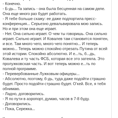
- Конечно.
- Б-дь... Та запись - она была бесценная на самом деле.
Она еще много раз будет работать.
- Я тебе больше скажу: ее даже подпортила пресс-
конференция... Серьезно девальвировала мою запись.
Но и при этом она еще играет.
- Нет. Она сильно играет. О чем ты говоришь. Она сильно
играет. Сильно играет. И Ковалев там становится понятен,
и все. Там много чего, много чего понятно... И теперь
можно... Теперь можно спокойно отрезать Путина от всей
этой истории. Спокойно абсолютно. И е...ть, б...дь,
Ковалева и ту часть ФСБ, которая все это затеяла. Это
пролужковская часть. И вот теперь можно е...ть по
полной программе.
- Перевербованные Лужковым офицеры...
- Абсолютно, поэтому, б-дь, туда даже подойти страшно
будет. Просто подойти страшно будет. О'кей. Все, я тебя
обнимаю.
- Ладно, договорились.
- Я по пути в аэропорт, думаю, часов в 7-8 буду.
- Договорились.
- Пока, Сережка...