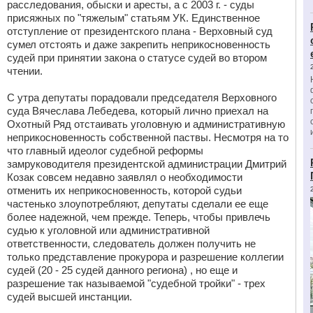
расследования, обыски и аресты, а с 2003 г. - суды
присяжных по "тяжелым" статьям УК. Единственное
отступление от президентского плана - Верховный суд
сумел отстоять и даже закрепить неприкосновенность
судей при принятии закона о статусе судей во втором
чтении.
С утра депутаты порадовали председателя Верховного
суда Вячеслава Лебедева, который лично приехал на
Охотный Ряд отстаивать уголовную и административную
неприкосновенность собственной паствы. Несмотря на то
что главный идеолог судебной реформы
замруководителя президентской администрации Дмитрий
Козак совсем недавно заявлял о необходимости
отменить их неприкосновенность, которой судьи
частенько злоупотребляют, депутаты сделали ее еще
более надежной, чем прежде. Теперь, чтобы привлечь
судью к уголовной или административной
ответственности, следователь должен получить не
только представление прокурора и разрешение коллегии
судей (20 - 25 судей данного региона) , но еще и
разрешение так называемой "судебной тройки" - трех
судей высшей инстанции.