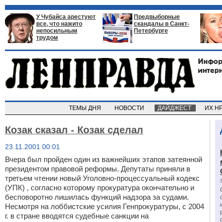
У Чубайса арестуют
Предвыборные
все, что нажито
скандалы в Санкт-
непосильным
Петербурге
трудом
ТЕМЫ ДНЯ
НОВОСТИ
ДАЙДЖЕСТ
ИХ Н
Козак сказал - Козак сделал
23.11.2001 00:01
Вчера был пройден один из важнейших этапов затеянной
президентом правовой реформы. Депутаты приняли в
третьем чтении новый Уголовно-процессуальный кодекс
(УПК) , согласно которому прокуратура окончательно и
бесповоротно лишилась функций надзора за судами.
Несмотря на лоббистские усилия Генпрокуратуры, с 2004
г. в стране вводятся судебные санкции на