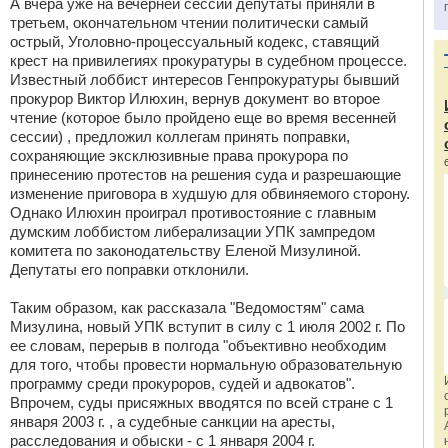
А вчера уже на вечерней сессии депутаты приняли в
третьем, окончательном чтении политически самый
острый, Уголовно-процессуальный кодекс, ставящий
крест на привилегиях прокуратуры в судебном процессе.
Известный лоббист интересов Генпрокуратуры бывший
прокурор Виктор Илюхин, вернув документ во второе
чтение (которое было пройдено еще во время весенней
сессии) , предложил коллегам принять поправки,
сохраняющие эксклюзивные права прокурора по
принесению протестов на решения суда и разрешающие
изменение приговора в худшую для обвиняемого сторону.
Однако Илюхин проиграл противостояние с главным
думским лоббистом либерализации УПК зампредом
комитета по законодательству Еленой Мизулиной.
Депутаты его поправки отклонили.
Таким образом, как рассказала "Ведомостям" сама
Мизулина, новый УПК вступит в силу с 1 июля 2002 г. По
ее словам, перерыв в полгода "объективно необходим
для того, чтобы провести нормальную образовательную
программу среди прокуроров, судей и адвокатов".
Впрочем, суды присяжных вводятся по всей стране с 1
января 2003 г. , а судебные санкции на аресты,
расследования и обыски - с 1 января 2004 г.