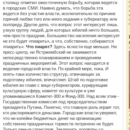
столицу отметил ожесточенную борьбу, которая ведется
в городских СМИ. Наивно думать, что борьба эта
ведется без участия власти, исключительно по причине
горячей любви того или иного издания к губернатору или
полпреду. Другое дело, что вопрос этот интересует лишь
узкую группу людей, для которых юбилей нечто большее,
чем просто праздник. Большинство населения интересует
не кто будет «пиарить», а что, собственно, собираются
«пиарить».
Что пиарят?
Здесь ясности еще меньше. Ни
пресс-центр, ни Ястржембский не занимаются
непосредственно планированием и проведением
праздничных мероприятий. Этот вопрос находится в
ведении городской власти. По крайней мере, пока. И
опять-таки количество структур, отвечающих за
подготовку юбилея, впечатляет. Штаб по подготовке
юбилея во главе с вице-губернатором, курирующим
культурную сферу, комитет по культуре и уже
упоминавшиеся Комитет-300 и Фонд-300. Над всем этим -
Государственная комиссия под председательством
президента Путина. Понятно, что главную роль играет тот,
кто распоряжается деньгами. Городские власти уверяют,
что ни копейки бюджетных денег на организацию
собственно праздничных торжеств потрачено не будет.
Только деньги спонсоров. Заключать договоры со