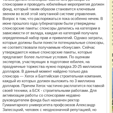
спонсорами и проводить юбилейные мероприятия должен
фонд, который таким образом становится ключевым
звеном во всей этой запутанной системе управления.
Вопрос в том, что распоряжаться пока особенно нечем. В
июне прошлого года губернатором были утверждены
спонсорские пакеты: спонсоры делились на категории в
зависимости от вклада, каждая из категорий получала
определенный набор прав и привилегий. Однако затраты,
которые должны были понести потенциальные спонсоры,
не соответствовали получаемым «бонусам». Сейчас
утверждаются новые спонсорские пакеты, которые
предлагают более льготные условия. По оценкам
экспертов, участвующих в подготовке юбилея, на
праздничные торжества нужно порядка 20-25 миллионов
долларов. В данный момент найдено только два
спонсора — Xerox и Балтийская строительная компания,
каждый из которых должен выложить по 3 миллиона
долларов. Причем Xerox частично расплатится поставкой
своей техники, а БСК - строительными работами. Для
активизации работы со спонсорами недавно
руководителем фонда был назначен ректор
Гуманитарного университета профсоюзов Александр
Запесоцкий, человек с неоднозначной репутацией, но