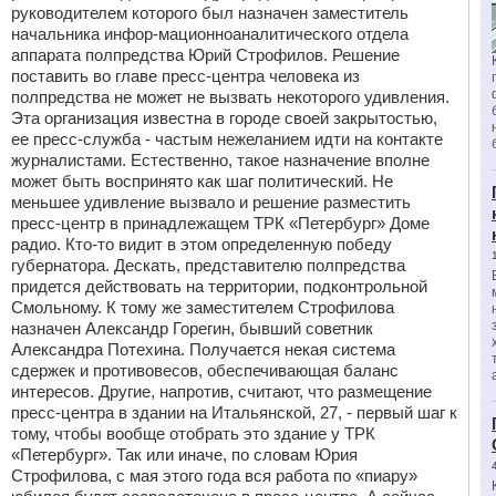
руководителем которого был назначен заместитель
начальника инфор-мационноаналитического отдела
аппарата полпредства Юрий Строфилов. Решение
поставить во главе пресс-центра человека из
полпредства не может не вызвать некоторого удивления.
Эта организация известна в городе своей закрытостью,
ее пресс-служба - частым нежеланием идти на контакте
журналистами. Естественно, такое назначение вполне
может быть воспринято как шаг политический. Не
меньшее удивление вызвало и решение разместить
пресс-центр в принадлежащем ТРК «Петербург» Доме
радио. Кто-то видит в этом определенную победу
губернатора. Дескать, представителю полпредства
придется действовать на территории, подконтрольной
Смольному. К тому же заместителем Строфилова
назначен Александр Горегин, бывший советник
Александра Потехина. Получается некая система
сдержек и противовесов, обеспечивающая баланс
интересов. Другие, напротив, считают, что размещение
пресс-центра в здании на Итальянской, 27, - первый шаг к
тому, чтобы вообще отобрать это здание у ТРК
«Петербург». Так или иначе, по словам Юрия
Строфилова, с мая этого года вся работа по «пиару»