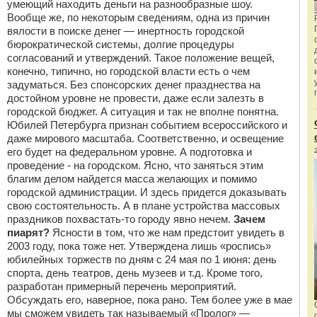
умеющий находить деньги на разнообразные шоу.
Вообще же, по некоторым сведениям, одна из причин
вялости в поиске денег — инертность городской
бюрократической системы, долгие процедуры
согласований и утверждений. Такое положение вещей,
конечно, типично, но городской власти есть о чем
задуматься. Без спонсорских денег празднества на
достойном уровне не провести, даже если залезть в
городской бюджет. А ситуация и так не вполне понятна.
Юбилей Петербурга признан событием всероссийского и
даже мирового масштаба. Соответственно, и освещение
его будет на федеральном уровне. А подготовка и
проведение - на городском. Ясно, что заняться этим
благим делом найдется масса желающих и помимо
городской администрации. И здесь придется доказывать
свою состоятельность. А в плане устройства массовых
праздников похвастать-то городу явно нечем.
Зачем
пиарят?
Ясности в том, что же нам предстоит увидеть в
2003 году, пока тоже нет. Утверждена лишь «роспись»
юбилейных торжеств по дням с 24 мая по 1 июня: день
спорта, день театров, день музеев и т.д. Кроме того,
разработан примерный перечень мероприятий.
Обсуждать его, наверное, пока рано. Тем более уже в мае
мы сможем увидеть так называемый «Пролог» —