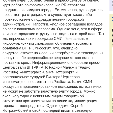
юбилея будет сосредоточена в пресс-центре. А сейчас
идет работа по формулированию PR-стратегии
продвижения имиджа города. Естественно, руководитель
пресс-центра отрицает, что существует какое-либо
противостояние с подразделениями городской
администрации. Напротив, «полное совпадение взглядов
по всем ключевым вопросам». Однако ясно, что в сфере
«пиара» городские структуры отходят на второй план. Так
же, впрочем, как и городские СМИ. Генеральным
информационным спонсором юбилейных торжеств
объявлена ВГТРК «Россия», что, очевидно,
свидетельствует: на желании петербургскою телевидения
вернуть себе всероссийское вещание можно смело
поставить крест. Информационными спонсорами пресс-
центра стали ВГТРК (РТР. Радио «Маяк» и «Радио
России»), «Интерфакс-Санкт-Петербург» и
возглавляемое супругой Виктора Черкесова
информационное агентство «Росбалт». Какие СМИ
окажутся в привилегированном положении, естественно,
не может не заботить властную элиту города. Можно
сколько угодно с невинным лицом говорить об
отсутствии противостояния по линии «администрация
города — полпредство». Однако даже Сергей
Ястржембский в свой последний визит в северную