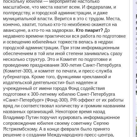
поскольку юбилей — мероприятие настолько
масштабное, что места хватит всем. И федералам, и
полпредству, и городской администрации, и даже
муниципальной власти. Верится в это с трудом. Места,
конечно, хватит, только кто-то неизбежно окажется на
авансцене, а кто-то на задворках.
Кто пиарит?
До
недавнего времени практически вся работа по подготовке
и освещению юбилейных торжеств велась в недрах
городской администрации. При этом информационным
обеспечением в той или иной степени занимались сразу
несколько структур. Это и Комитет по подготовке и
проведению празднования 300-летия Санкт-Петербурга
(Комитет-300), и комитет по печати, и пресс-служба
губернатора. Кроме того, функциями «рекламной и
издательской деятельности» был наделен и
учрежденный от имени города Фонд содействия
подготовке к 300-летнему юбилею Санкт-Петербурга
«Санкт-Петербург» (Фонд-300). PR-эффект от их работы
вряд ли соответствовал количеству и громким названиям
названных организаций. Некоторое время назад
Владимир Путин поручил курировать информационное
сопровождение юбилея своему советнику Сергею
Ястржембскому. А в конце февраля было принято
решение о создании Международного пресс-центра,