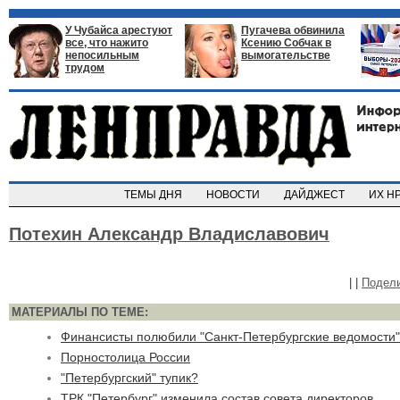
У Чубайса арестуют
Пугачева обвинила
все, что нажито
Ксению Собчак в
непосильным
вымогательстве
трудом
ТЕМЫ ДНЯ
НОВОСТИ
ДАЙДЖЕСТ
ИХ Н
Потехин Александр Владиславович
|
|
Подел
МАТЕРИАЛЫ ПО ТЕМЕ:
Финансисты полюбили "Санкт-Петербургские ведомости"
Порностолица России
"Петербургский" тупик?
ТРК "Петербург" изменила состав совета директоров