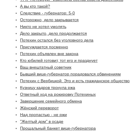
А вы кто такой?
Следствие - губернатор: 5-0
Осторожно, дело закрывается
Никто не хотел умолять
Дело закрыто, дело продолжается
Потехин остался без уголовного дела
Присуждается посменно
Потехин объявлен вне закона
Кто юбилей готовит, тот его и празднует
Ваш внештатный советник
Бывший вице-губернатор порадовался обвинениям
Потехин с Вербицкой. Это и есть гражданское общество
Кузницу кадров тронула ржа
Ответный ход на рокировку Потехиных
Завершение семейного обмена
Жёнский переворот
Над пропастью - не ржи
"Желтый дом" в осаде
Прощальный банкет вице-губернатора