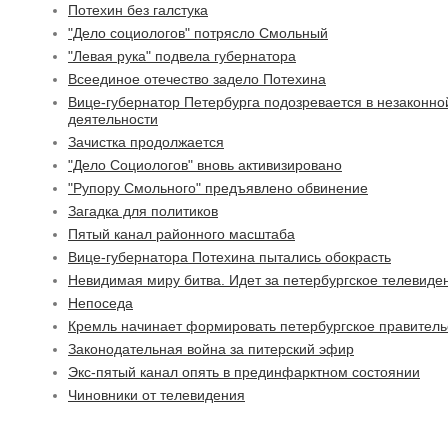
Потехин без галстука
"Дело социологов" потрясло Смольный
"Левая рука" подвела губернатора
Всеединое отечество задело Потехина
Вице-губернатор Петербурга подозревается в незаконно
деятельности
Зачистка продолжается
"Дело Социологов" вновь активизировано
"Рупору Смольного" предъявлено обвинение
Загадка для политиков
Пятый канал районного масштаба
Вице-губернатора Потехина пытались обокрасть
Невидимая миру битва. Идет за петербургское телевиде
Непоседа
Кремль начинает формировать петербургское правитель
Законодательная война за питерский эфир
Экс-пятый канал опять в прединфарктном состоянии
Чиновники от телевидения