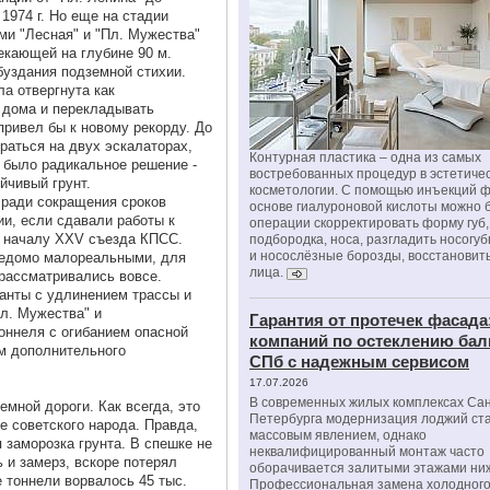
1974 г. Но еще на стадии
и "Лесная" и "Пл. Мужества"
екающей на глубине 90 м.
буздания подземной стихии.
а отвергнута как
 дома и перекладывать
привел бы к новому рекорду. До
раться на двух эскалаторах,
Контурная пластика – одна из самых
 было радикальное решение -
востребованных процедур в эстетиче
йчивый грунт.
косметологии. С помощью инъекций 
 ради сокращения сроков
основе гиалуроновой кислоты можно 
ии, если сдавали работы к
операции скорректировать форму губ, 
к началу XXV съезда КПСС.
подбородка, носа, разгладить носогу
и носослёзные борозды, восстановить
ведомо малореальными, для
лица.
 рассматривались вовсе.
анты с удлинением трассы и
Пл. Мужества" и
Гарантия от протечек фасада
оннеля с огибанием опасной
компаний по остеклению бал
м дополнительного
СПб с надежным сервисом
17.07.2026
В современных жилых комплексах Сан
емной дороги. Как всегда, это
Петербурга модернизация лоджий ст
е советского народа. Правда,
массовым явлением, однако
 заморозка грунта. В спешке не
неквалифицированный монтаж часто
ь и замерз, вскоре потерял
оборачивается залитыми этажами ни
е тоннели ворвалось 45 тыс.
Профессиональная замена холодного