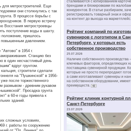
сталкиваются с копированием карточе
брендами и блокировками по жалобам
ть для метростроителей. Еще
конкурентов. В статье разбираем, зач
подземки они столкнулись с так
регистрировать товарный знак и офо
рунта. В процессе борьбы с
на контент до выхода на маркетплейс
проходчиков. В первую встречу
дью Восстания метростроевцы
ить поступление воды в шахту.
Рейтинг компаний по изгото
и положение, пришлось
сувениров с логотипом в Сан
н повышенным давлением.
Петербурге, у которых есть
собственное производство
"Автово" в 1954 г.
25.07.2026
замораживания. Станцию без
Наличие собственного производства –
но в один несчастливый день
ключевых факторов, определяющих н
вшим" вдруг грунтом.
поставщика сувенирной продукции. К
 кальция, строители сделали
которые не просто перепродают гото
оннеля на "Пушкинской" в 1956-
а сами изготавливают сувениры и нан
и уже после торжественного
на собственном оборудовании, имеют
им размывом - древним рукавом
преимуществ.
нышевской". Просадка грунта
кт" в 60-е годы привела к
Рейтинг клиник контурной пл
льких зданий.
Санкт-Петербурге
23.07.2026
ких сложных условиях,
69 г. работы по сооружению
нций от "Пл. Ленина" до