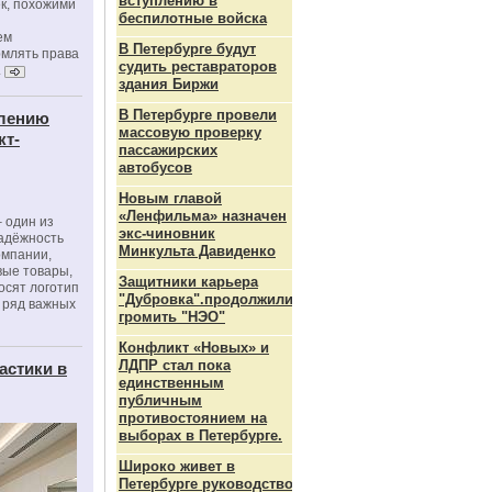
вступлению в
к, похожими
беспилотные войска
ем
В Петербурге будут
рмлять права
судить реставраторов
.
здания Биржи
В Петербурге провели
влению
массовую проверку
кт-
пассажирских
автобусов
Новым главой
«Ленфильма» назначен
 один из
экс-чиновник
адёжность
Минкульта Давиденко
омпании,
вые товары,
Защитники карьера
осят логотип
"Дубровка".продолжили
 ряд важных
громить "НЭО"
Конфликт «Новых» и
ЛДПР стал пока
астики в
единственным
публичным
противостоянием на
выборах в Петербурге.
Широко живет в
Петербурге руководство