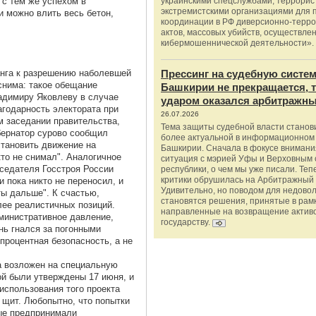
о с тем же успехом в
украинскими спецслужбами, террорис
экстремистскими организациями для п
 можно влить весь бетон,
координации в РФ диверсионно-терро
актов, массовых убийств, осуществле
кибермошеннической деятельности».
анга к разрешению наболевшей
Прессинг на судебную систе
снима: такое обещание
Башкирии не прекращается, 
адимиру Яковлеву в случае
ударом оказался арбитражны
агодарность электората при
26.07.2026
ом заседании правительства,
Тема защиты судебной власти станов
бернатор сурово сообщил
более актуальной в информационном
становить движение на
Башкирии. Сначала в фокусе внимани
то не снимал". Аналогичное
ситуация с мэрией Уфы и Верховным 
седателя Госстроя России
республики, о чем мы уже писали. Теп
критики обрушилась на Арбитражный 
 пока никто не переносил, и
Удивительно, но поводом для недово
ты дальше". К счастью,
становятся решения, принятые в рамк
ее реалистичных позиций.
направленные на возвращение актив
дминистративное давление,
государству.
нь гнался за погонными
процентная безопасность, а не
а возложен на специальную
ой были утверждены 17 июня, и
использования того проекта
 щит. Любопытно, что попытки
ые предпринимали