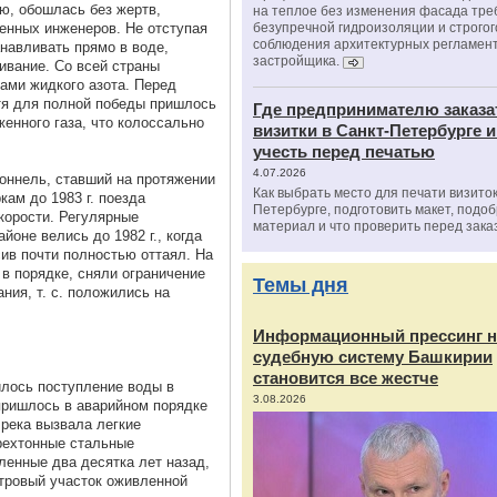
ью, обошлась без жертв,
на теплое без изменения фасада тре
енных инженеров. Не отступая
безупречной гидроизоляции и строгог
соблюдения архитектурных регламен
анавливать прямо в воде,
застройщика.
ивание. Со всей страны
ами жидкого азота. Перед
отя для полной победы пришлось
Где предпринимателю заказа
женного газа, что колоссально
визитки в Санкт-Петербурге и
учесть перед печатью
4.07.2026
тоннель, ставший на протяжении
Как выбрать место для печати визиток
кам до 1983 г. поезда
Петербурге, подготовить макет, подо
корости. Регулярные
материал и что проверить перед зака
йоне велись до 1982 г., когда
ив почти полностью оттаял. На
в порядке, сняли ограничение
Темы дня
ния, т. с. положились на
Информационный прессинг н
судебную систему Башкирии
становится все жестче
чилось поступление воды в
3.08.2026
пришлось в аварийном порядке
 река вызвала легкие
Трехтонные стальные
ленные два десятка лет назад,
етровый участок оживленной