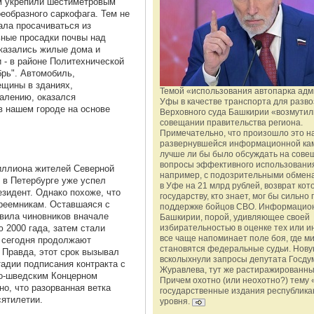
им укрепили шестиметровым
еобразного саркофага. Тем не
ала просачиваться из
ьные просадки почвы над
оказались жилые дома и
- в районе Политехнической
брь". Автомобиль,
ещины в зданиях,
Темой «использования автопарка ад
алению, оказался
Уфы в качестве транспорта для разво
в нашем городе на основе
Верховного суда Башкирии «возмутил
совещании правительства региона.
Примечательно, что произошло это н
развернувшейся информационной ка
лучше ли бы было обсуждать на сове
вопросы эффективного использования
иллиона жителей Северной
например, с подозрительными обмена
 в Петербурге уже успел
в Уфе на 21 млрд рублей, возврат кот
езидент. Однако похоже, что
государству, кто знает, мог бы сильно 
преемникам. Оставшаяся с
поддержке бойцов СВО. Информацио
авила чиновников вначале
Башкирии, порой, удивляющее своей
 2000 гада, затем стали
избирательностью в оценке тех или и
все чаще напоминает поле боя, где 
а сегодня продолжают
становятся федеральные судьи. Нову
. Правда, этот срок вызывал
всколыхнули запросы депутата Госду
адии подписания контракта с
Журавлева, тут же растиражированн
о-шведским Концерном
Причем охотно (или неохотно?) тему 
но, что разорванная ветка
государственные издания республика
ятилетии.
уровня.