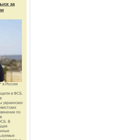
ыск за
ми
* в России
бщили в ФСБ.
в
ы украинских
емистских
бвинение по
 в
ФСБ. В
ация
енные
льзуемые