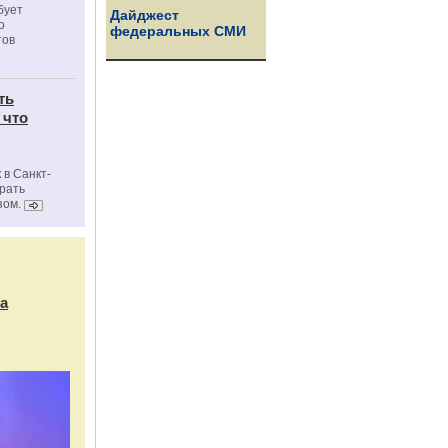
бует
Дайджест
о
федеральных СМИ
тов
ть
 что
 в Санкт-
брать
зом.
а