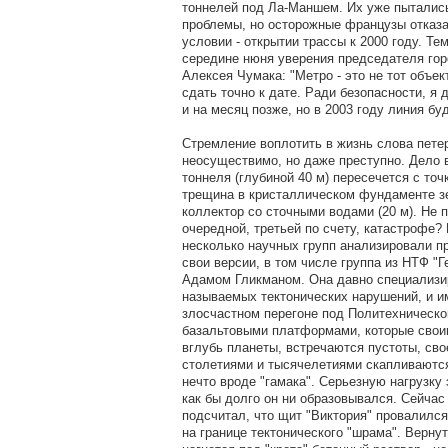
тоннелей под Ла-Маншем. Их уже пытались
проблемы, но осторожные французы отказа
условии - открытии трассы к 2000 году. Те
середине нюня уверения председателя гор
Алексея Чумака: "Метро - это не тот объе
сдать точно к дате. Ради безопасности, я
и на месяц позже, но в 2003 году линия буд
Стремление воплотить в жизнь слова петер
неосуществимо, но даже преступно. Дело в
тоннеля (глубиной 40 м) пересечется с точ
трещина в кристаллическом фундаменте зе
коллектор со сточными водами (20 м). Не п
очередной, третьей по счету, катастрофе?
несколько научных групп анализировали п
свои версии, в том числе группа из НТФ "Г
Адамом Гликманом. Она давно специализир
называемых тектонических нарушений, и и
злосчастном перегоне под Политехническ
базальтовыми платформами, которые свои
вглубь планеты, встречаются пустоты, сво
столетиями и тысячелетиями скапливаютс
нечто вроде "гамака". Серьезную нагрузку
как бы долго он ни образовывался. Сейча
подсчитал, что щит "Виктория" провалилс
на границе тектонического "шрама". Верну