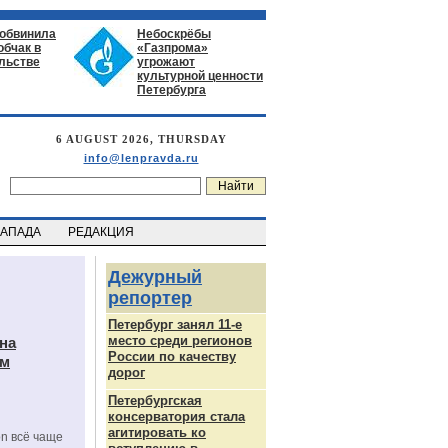
 обвинила
Небоскрёбы
обчак в
«Газпрома»
льстве
угрожают
культурной ценности
Петербурга
6 AUGUST 2026, THURSDAY
info@lenpravda.ru
ЗАПАДА
РЕДАКЦИЯ
Дежурный
репортер
Петербург занял 11-е
место среди регионов
на
России по качеству
ам
дорог
Петербургская
консерватория стала
агитировать ко
on всё чаще