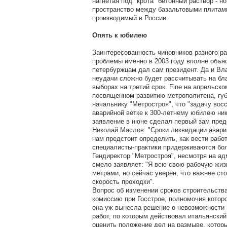
нагнетая под "крота" бетонный раствор - н
пространство между базальтовыми плитами
производимый в России.
Опять к юбилею
Заинтересованность чиновников разного р
проблемы именно в 2003 году вполне объя
петербуржцам дал сам президент. Да и Вл
неудачи сложно будет рассчитывать на бл
выборах на третий срок. Fine на апрельск
посвященном развитию метрополитена, гу
начальнику "Метростроя", что "задачу вос
аварийной ветке к 300-летнему юбилею ник
заявление в нюне сделал первый зам пред
Николай Маслов: "Сроки ликвидации аварии
нам предстоит определить, как вести рабо
специалисты-практики придерживаются бол
Гендиректор "Метростроя", несмотря на а
смело заявляет: "Я всю свою рабочую жиз
метрами, но сейчас уверен, что важнее сто
скорость проходки".
Вопрос об изменении сроков строительств
комиссию при Госстрое, полномочия котор
она уж вынесла решение о невозможности 
работ, по которым действовал итальянский
оценить положение дел на размыве, котор