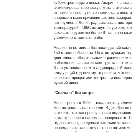
кубометров воды и песка. Авария, к счаст
активизировав творческую мысль отечеств
от намеченного пути, тоннели стали восст
впервые в мире применив азотное замораж
потянулись в Ленинград составы с цистерн
температурой - 185С плывун не устоял, х
закачать под землю более 8 тыс. тонн сжи
увеличило стоимость работ.
Авария не оставила без последствий сам 
150 м волнообразным. По этим русским гор
двигались с обязательным ограничением с
наблюдения за состоянием грунта в этом ра
было установлено, что ледопородный масс
следующий год почему-то решили, что все 
скорости, прекратили контроль и исследова
русский авось.
"Спальня" без метро
Авось грянул в 1995 г., когда резко увели
многострадальные тоннели. В декабре их 
затопить, так как проснувшаяся подземная
землетрясение и панику на поверхности. 
гидрозатворы, предусмотрительно установ
навсегда закрыли с двух сторон пятисотм