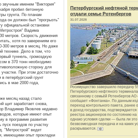
со звучным именем "Виктория"
Петербургский нефтяной тер
екабря пробил бетонную
отдали семье Ротенбергов
тры грунта. По планам
ода он должен был "прогрызть"
31.07.2026
нту официальной остановки
"Метростроя" Вадима
30 метров. Скорость движения
тать, хотя по заверениям его
0-300 метров в месяц. Но даже
й технике. Дело в том, что
первый туннель, гpoмоздкую
сом в 370 тонн необходимо
ротивоположную сторону для
 участке. При этом достаточно
 в петербургский грунт
ись в мае 2000 года,
Росимущество завершило передачу 5
Петербургского нефтяного терминала
связанному с семьёй Ротенбергов АО 
уже месяц назад стало
сообщает «Фонтанка». По данным из
ий щит заработает снова,
переход контрольного пакета, ранее
тор Владимир Яковлев недавно
в доход государства, подтверждается
водов, которые имеют опыт
реестра акционеров по состоянию на 
му в программе развития
однако условия сделки — была ли это
безвозмездная передача и на каких у
 пуск поездов по участку
раскрываются.
д. "Метрострой" ведет
и, имеющими опыт прокладки