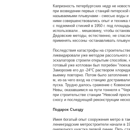
Капризность петербургских недр не новос
при возведении первых станций питерской 
называемыми плывунами - смесью воды и г
ними совершенствовались опыт и техника 
с подземной стихией в 1950 г. под площа
использовали... мешковину, чтобы останов
Дедовские методы, естественно, не спасл
применять кессоны -останавливать плыву
Последствия катастрофы на строительстве 
ликвидировали уже методом рассольного 
эскалаторов строили открытым способом, 
готовый уже котлован был погребен "поеха
Заморозив его до -24°С раствором хлорида
выемку повторно. Потом было затопление т
м, из-за чего вход на станцию достраивал
пуска. Трудно далось сражение с Ковенск
Невы, оказавшимся на пути тоннеля к "Чер
при строительстве станции "Невский проспе
сносу и последующей реконструкции неско
Подарок Съезду
Имея богатый опыт сооружения метро в та
ленинградские метростроители начали в 19
очередного участка первой линии. Пять ста