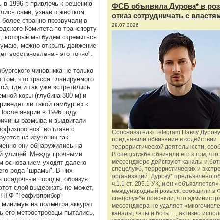
 в 1996 г. привлечь к решению
ФСБ объявила Дурова* в роз
лись сами, узнав о жестком
отказ сотрудничать с властя
м более странно прозвучали в
29.07.2026
одского Комитета по транспорту
кт, который мы будем стремиться
 думаю, можно открыть движение
ет восстановлена - это точно".
бургского чиновника не только
 том, что трасса планируемого
кой, где и так уже встретились
мной коры (глубина 300 м) и
риведет ли такой гамбургер к
 После аварии в 1996 году
ричины размыва и выдвигали
еофизпрогноз" во главе с
Сооснователю Telegram Павлу Дурову
уется на изучении гак
предъявили обвинение в содействии
менно они обнаружились на
террористической деятельности, соо
ой улицей. Между прочными
В спецслужбе обвинили его в том, что 
мессенджере действуют каналы и бот
м основанием уходят далеко
спецслужб, террористических и экстр
его рода "шрамы". В них
организаций. Дурову* предъявлено о
я осадочные породы, образуя
ч.1.1 ст. 205.1 УК, и он «объявляется»
 этот слой выдержать не может,
международный розыск, сообщили в 
с НТФ "Геофизприбор"
спецслужбе пояснили, что администр
я минимум на полметра аккурат
мессенджера не удаляет «многочисл
ть его метростроевцы пытались,
каналы, чаты и боты…, активно испо