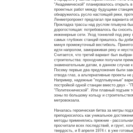
"Академической" планировалось открыть в 
проектных работ между будущими станциям
обнаружилось русло настоящей реки, прот
Ленметропроект предлагал при варианта о
Прокладка трассы над руслом плывуна был
дорогостоящая: потребовалось бы сносить
инженерные сети. Уход тоннелей под реку 
самых глубоких станций пришлось бы доби
минуя промежуточный вестибюль. Принято
идти напролом, замораживая реку и неусто
Считается, что третий вариант был выбран
строительства: проходчики получали прем
знаменательным датам, в данном случае 
Посему первые два предложения были за
отвода глаз, а альтернативные проекты не
Например, надежные "подплывунные" вари
постройкой одной станции вместо двух - "
"Политехнической". Или плавный подъем т
зоны по большому кольцу и строительство
метровокзала.
Началась героическая битва за метры подз
преподносилось как уникальное достижени
методы применялись прежние - рассольная
просчитали всех последствий, и грунт, хот
твердость, и 8 апреля 1974 г. в уже готовы