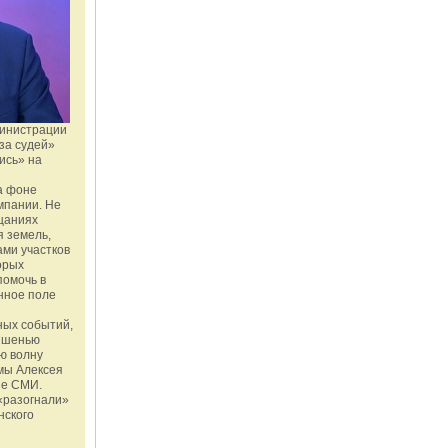
министрации
за судей»
ись» на
а фоне
мпании. Не
щаниях
 земель,
ми участков
орых
помочь в
нное поле
ных событий,
мишенью
ю волну
мы Алексея
ые СМИ.
«разогнали»
нского