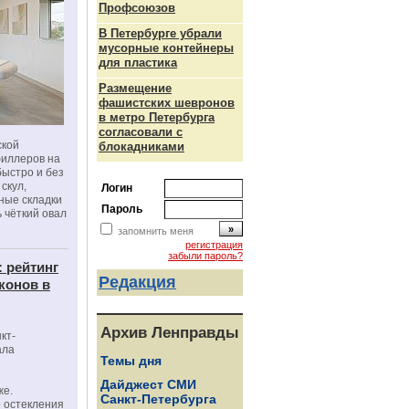
Профсоюзов
В Петербурге убрали
мусорные контейнеры
для пластика
Размещение
фашистских шевронов
в метро Петербурга
согласовали с
ской
блокадниками
филлеров на
быстро и без
скул,
Логин
бные складки
Пароль
 чёткий овал
запомнить меня
регистрация
забыли пароль?
: рейтинг
Редакция
конов в
Архив Ленправды
кт-
ала
Темы дня
Дайджест СМИ
же.
Санкт-Петербурга
 остекления