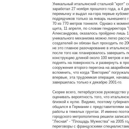
Уникальный итальянский стальной "крот" 
заработал 27 ноября прошлого года, а 4 д
перемычку и выдал на-гора первые кубоме
подрядчиков только за январь нынешнего г
70 из 770 метров тоннеля. Однако к моме
щита, 11 апреля, по словам гендиректора 
Александрова, оказалось пройдено лишь 1
уникального механизма можно легко рассчи
создателей он обязан был проходить по 20
не это главное разочарование в итальянско
после того как планировалось завершить 
конструкцию длиной около 100 метров и ве
поднять на поверхность и развернуть в п
сооружения второго перегона на аварийном
вспомнить, что когда "Викторию" погружали
впервые, эта трудоемкая операция, начавш
завершилась только к декабрю 2001-го.
Скорее всего, петербургское руководство 
оценивать вероятность того, что итальянск
близкой к нулю. Видимо, поэтому губерна
общался в Германии с представителями за
работы в тяжелых грунтах. И именно поэто
городского метрополитена решили записать
"Лесная" - "Площадь Мужества" на 2005 го
переговоры с французскими специалистам