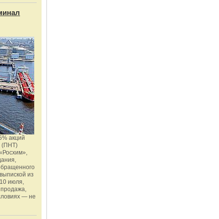
минал
5% акций
 (ПНТ)
«Росхим»,
дания,
 обращенного
 выпиской из
10 июля,
 продажа,
словиях — не