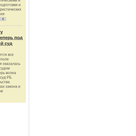
тическими и
одготовки и
ристических
ния
му
теперь под
й суд
ится все
 поле
я оказалась
судом
ерь волна
суд РБ.
льства
ах закона и
ов