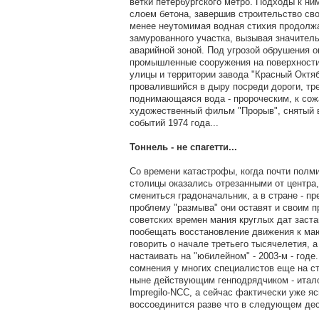
ветки петербургского метро. Подходы к н
слоем бетона, завершив строительство сво
менее неутомимая водная стихия продолж
замурованного участка, вызывая значител
аварийной зоной. Под угрозой обрушения 
промышленные сооружения на поверхности 
улицы и территории завода "Красный Октя
провалившийся в дыру посреди дороги, тр
поднимающаяся вода - пророческим, к сож
художественный фильм "Прорыв", снятый 
событий 1974 года...
Тоннель - не спагетти...
Со времени катастрофы, когда почти полм
столицы оказались отрезанными от центра,
смениться градоначальник, а в стране - пр
проблему "размыва" они оставят и своим 
советских времен мания круглых дат заст
пообещать восстановление движения к маю
говорить о начале третьего тысячелетия, 
настаивать на "юбилейном" - 2003-м - годе
сомнения у многих специалистов еще на ст
ныне действующим генподрядчиком - итал
Impregilo-NCC, а сейчас фактически уже яс
воссоединится разве что в следующем дес