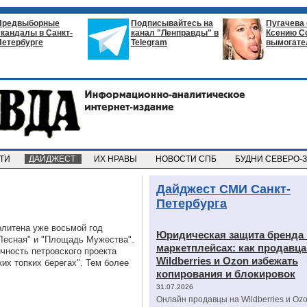
Предвыборные
Подписывайтесь на
Пугачева
скандалы в Санкт-
канал "Ленправды" в
Ксению С
Петербурге
Telegram
вымогате
СТИ
ДАЙДЖЕСТ
ИХ НРАВЫ
НОВОСТИ СПБ
БУДНИ СЕВЕРО-
Дайджест СМИ Санкт-
Петербурга
олитена уже восьмой год
Юридическая защита бренда 
Лесная" и "Площадь Мужества".
маркетплейсах: как продавц
чность петровского проекта
Wildberries и Ozon избежать
их топких берегах". Тем более
копирования и блокировок
31.07.2026
Онлайн продавцы на Wildberries и Oz