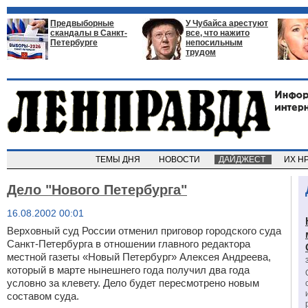
Предвыборные
У Чубайса арестуют
скандалы в Санкт-
все, что нажито
Петербурге
непосильным
трудом
ТЕМЫ ДНЯ
НОВОСТИ
ДАЙДЖЕСТ
ИХ Н
Дело "Нового Петербурга"
16.08.2002 00:01
Верховный суд России отменил приговор городского суда
Санкт-Петербурга в отношении главного редактора
местной газеты «Новый Петербург» Алексея Андреева,
который в марте нынешнего года получил два года
условно за клевету. Дело будет пересмотрено новым
составом суда.