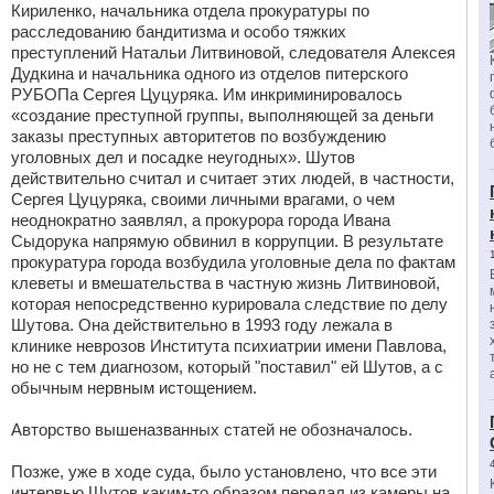
Кириленко, начальника отдела прокуратуры по
расследованию бандитизма и особо тяжких
преступлений Натальи Литвиновой, следователя Алексея
Дудкина и начальника одного из отделов питерского
РУБОПа Сергея Цуцуряка. Им инкриминировалось
«создание преступной группы, выполняющей за деньги
заказы преступных авторитетов по возбуждению
уголовных дел и посадке неугодных». Шутов
действительно считал и считает этих людей, в частности,
Сергея Цуцуряка, своими личными врагами, о чем
неоднократно заявлял, а прокурора города Ивана
Сыдорука напрямую обвинил в коррупции. В результате
прокуратура города возбудила уголовные дела по фактам
клеветы и вмешательства в частную жизнь Литвиновой,
которая непосредственно курировала следствие по делу
Шутова. Она действительно в 1993 году лежала в
клинике неврозов Института психиатрии имени Павлова,
но не с тем диагнозом, который "поставил" ей Шутов, а с
обычным нервным истощением.
Авторство вышеназванных статей не обозначалось.
Позже, уже в ходе суда, было установлено, что все эти
интервью Шутов каким-то образом передал из камеры на