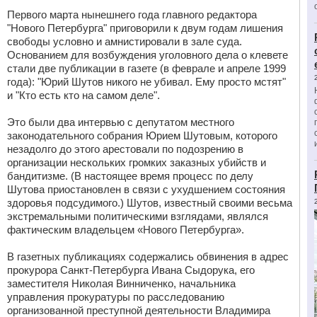
Первого марта нынешнего года главного редактора
"Нового Петербурга" приговорили к двум годам лишения
свободы условно и амнистировали в зале суда.
Основанием для возбуждения уголовного дела о клевете
стали две публикации в газете (в феврале и апреле 1999
года): "Юрий Шутов никого не убивал. Ему просто мстят"
и "Кто есть кто на самом деле".
Это были два интервью с депутатом местного
законодательного собрания Юрием Шутовым, которого
незадолго до этого арестовали по подозрению в
организации нескольких громких заказных убийств и
бандитизме. (В настоящее время процесс по делу
Шутова приостановлен в связи с ухудшением состояния
здоровья подсудимого.) Шутов, известный своими весьма
экстремальными политическими взглядами, являлся
фактическим владельцем «Нового Петербурга».
В газетных публикациях содержались обвинения в адрес
прокурора Санкт-Петербурга Ивана Сыдорука, его
заместителя Николая Винниченко, начальника
управления прокуратуры по расследованию
организованной преступной деятельности Владимира