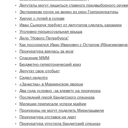
Депутаты могут лишиться главного предвыборного оруж
Экстремизм почти не виден из окон Горпрокуратуры
Хирург с пулей в голове
Иван Сыдорук требует от депутатов сделать харакири
Уголовно-процессуальная крыша
Дело "Нового Петербурга"
Как поссорился Иван Иванович с Остапом Ибрагимович
Прокуратура взялась за мозг
Спасение МММ
Бюджетно-гипертонический криз
Депутат свое отобьет
Сидел недолго
«Зачистка» в Мариинском дворце
Два года условно -за клевету на прокурора
Последний герой бандитского спецназа
Милиции приписали успехи мафии
Прокуроры не могут поделить Мирилашвили
Прокуратура отставок не дает
Прокуратура упустила бандитский спецназ