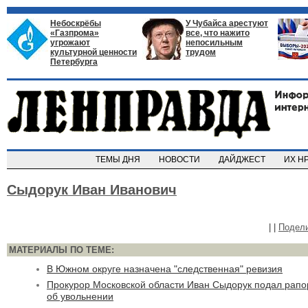
Небоскрёбы
У Чубайса арестуют
«Газпрома»
все, что нажито
угрожают
непосильным
культурной ценности
трудом
Петербурга
ТЕМЫ ДНЯ
НОВОСТИ
ДАЙДЖЕСТ
ИХ Н
Сыдорук Иван Иванович
|
|
Подел
МАТЕРИАЛЫ ПО ТЕМЕ:
В Южном округе назначена "следственная" ревизия
Прокурор Московской области Иван Сыдорук подал рапо
об увольнении