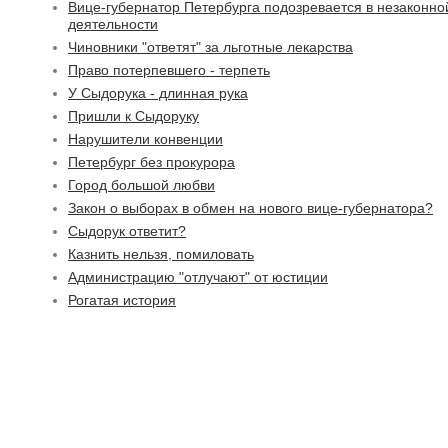
Вице-губернатор Петербурга подозревается в незаконно
деятельности
Чиновники "ответят" за льготные лекарства
Право потерпевшего - терпеть
У Сыдорука - длинная рука
Пришли к Сыдоруку
Нарушители конвенции
Петербург без прокурора
Город большой любви
Закон о выборах в обмен на нового вице-губернатора?
Сыдорук ответит?
Казнить нельзя, помиловать
Администрацию "отлучают" от юстиции
Рогатая история