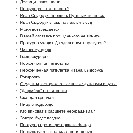
Дефицит законности
Прокурора хотят съесть?
Иван Сыдорук: Бревно с Путиным не носил
Иван Сыдорук вновь не явился в суд
Моня возвращается
В моей отставке прошу никого не винить...
Прокурор уходит. Да здравствует прокурор?
Чистка мундира
Безпрокурорье
Неоконченная пятилетка
Неоконченная пятилетка Ивана Сыдорука
Рокировка
Студенты, осторожно - липовые дипломы и вузы!
"Дацзибао" по-питерски
Скандал крепчал
Пиар в подъезде
Кто виноват в расцвете неофашизма?
Завтра будет поздно
Прокурор против резервного фонда
Прокуратура выставила торги на суд