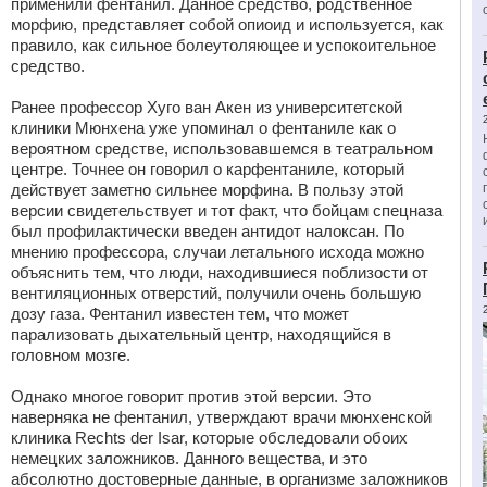
применили фентанил. Данное средство, родственное
морфию, представляет собой опиоид и используется, как
правило, как сильное болеутоляющее и успокоительное
средство.
Ранее профессор Хуго ван Акен из университетской
клиники Мюнхена уже упоминал о фентаниле как о
вероятном средстве, использовавшемся в театральном
центре. Точнее он говорил о карфентаниле, который
действует заметно сильнее морфина. В пользу этой
версии свидетельствует и тот факт, что бойцам спецназа
был профилактически введен антидот налоксан. По
мнению профессора, случаи летального исхода можно
объяснить тем, что люди, находившиеся поблизости от
вентиляционных отверстий, получили очень большую
дозу газа. Фентанил известен тем, что может
парализовать дыхательный центр, находящийся в
головном мозге.
Однако многое говорит против этой версии. Это
наверняка не фентанил, утверждают врачи мюнхенской
клиника Rechts der Isar, которые обследовали обоих
немецких заложников. Данного вещества, и это
абсолютно достоверные данные, в организме заложников