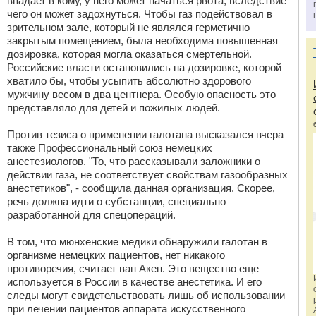
впадает в кому, у него может начаться рвота, вследствие
чего он может задохнуться. Чтобы газ подействовал в
зрительном зале, который не являлся герметично
закрытым помещением, была необходима повышенная
дозировка, которая могла оказаться смертельной.
Российские власти остановились на дозировке, которой
хватило бы, чтобы усыпить абсолютно здорового
мужчину весом в два центнера. Особую опасность это
представляло для детей и пожилых людей.
Против тезиса о применении галотана высказался вчера
также Профессиональный союз немецких
анестезиологов. "То, что рассказывали заложники о
действии газа, не соответствует свойствам газообразных
анестетиков", - сообщила данная организация. Скорее,
речь должна идти о субстанции, специально
разработанной для спецопераций.
В том, что мюнхенские медики обнаружили галотан в
организме немецких пациентов, нет никакого
противоречия, считает ван Акен. Это вещество еще
используется в России в качестве анестетика. И его
следы могут свидетельствовать лишь об использовании
при лечении пациентов аппарата искусственного