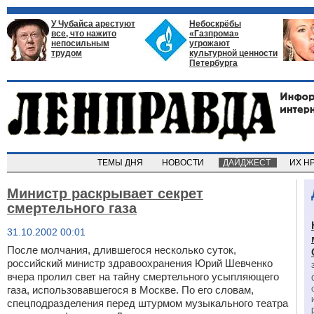
У Чубайса арестуют
Небоскрёбы
все, что нажито
«Газпрома»
непосильным
угрожают
трудом
культурной ценности
Петербурга
ТЕМЫ ДНЯ
НОВОСТИ
ДАЙДЖЕСТ
ИХ Н
Министр раскрывает секрет
смертельного газа
31.10.2002 00:01
После молчания, длившегося несколько суток,
российский министр здравоохранения Юрий Шевченко
вчера пролил свет на тайну смертельного усыпляющего
газа, использовавшегося в Москве. По его словам,
спецподразделения перед штурмом музыкального театра