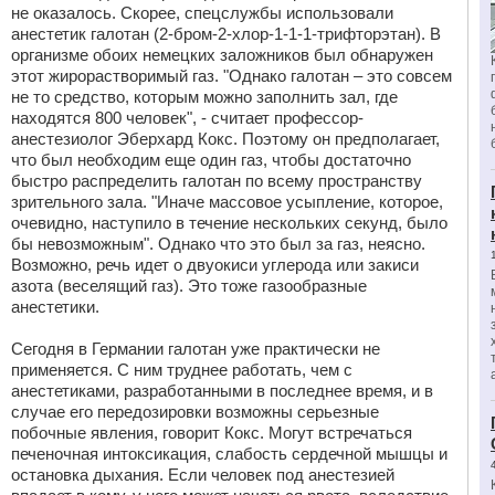
не оказалось. Скорее, спецслужбы использовали
анестетик галотан (2-бром-2-хлор-1-1-1-трифторэтан). В
организме обоих немецких заложников был обнаружен
этот жирорастворимый газ. "Однако галотан – это совсем
не то средство, которым можно заполнить зал, где
находятся 800 человек", - считает профессор-
анестезиолог Эберхард Кокс. Поэтому он предполагает,
что был необходим еще один газ, чтобы достаточно
быстро распределить галотан по всему пространству
зрительного зала. "Иначе массовое усыпление, которое,
очевидно, наступило в течение нескольких секунд, было
бы невозможным". Однако что это был за газ, неясно.
Возможно, речь идет о двуокиси углерода или закиси
азота (веселящий газ). Это тоже газообразные
анестетики.
Сегодня в Германии галотан уже практически не
применяется. С ним труднее работать, чем с
анестетиками, разработанными в последнее время, и в
случае его передозировки возможны серьезные
побочные явления, говорит Кокс. Могут встречаться
печеночная интоксикация, слабость сердечной мышцы и
остановка дыхания. Если человек под анестезией