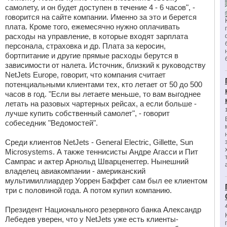
самолету, и он будет доступен в течение 4 - 6 часов", -
говорится на сайте компании. Именно за это и берется
плата. Кроме того, ежемесячно нужно оплачивать
расходы на управление, в которые входят зарплата
персонала, страховка и др. Плата за керосин,
бортпитание и другие прямые расходы берутся в
зависимости от налета. Источник, близкий к руководству
NetJets Europe, говорит, что компания считает
потенциальными клиентами тех, кто летает от 50 до 500
часов в год. "Если вы летаете меньше, то вам выгоднее
летать на разовых чартерных рейсах, а если больше -
лучше купить собственный самолет", - говорит
собеседник "Ведомостей".
Среди клиентов NetJets - General Electric, Gillette, Sun
Microsystems. А также теннисисты Андре Агасси и Пит
Сампрас и актер Арнольд Шварценеггер. Нынешний
владелец авиакомпании - американский
мультимиллиардер Уоррен Баффет сам был ее клиентом
три с половиной года. А потом купил компанию.
Президент Национального резервного банка Александр
Лебедев уверен, что у NetJets уже есть клиенты-