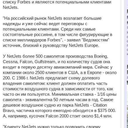
списку Forbes и являются потенциальными клиентами
NetJets.
"На российский рынок NetJets возлагает большие
надежды и уже сейчас ведет переговоры с
потенциальными клиентами. Среди них самые
состоятельные россияне, в том числе фигурирующие в
списке миллиардеров Forbes", - заявил "Ведомостям"
источник, близкий к руководству NetJets Europe.
У NetJets более 500 самолетов производства Boeing,
Cessna, Falcon, Gulfstream, и по количеству судов она
входит в первую десятку авиакомпаний мира. Сейчас у
компании около 2500 клиентов в США, а в Европе - около
200. С 1986 г. NetJets предлагает схему долевого
владения самолетом: клиент должен оплатить часть
стоимости воздушного судна в зависимости от того, как
часто он им пользуется. Минимальная ставка - 1/16 цены
самолета - эквивалентна 50 летным часам в год. Самое
дешевое воздушное судно из парка NetJets - Citation
Bravo, частичка которого ежегодно обходится в $375 000.
А, например, кусочек Falcon 2000 стоит около $1,4 млн.
"Клиенту NetJets нужно только позвонить своему