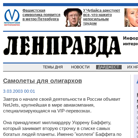
Фашистская
У Чубайса арестуют
символика появится
все, что нажито
в метро Петербурга
непосильным
трудом
ТЕМЫ ДНЯ
НОВОСТИ
ДАЙДЖЕСТ
ИХ Н
Самолеты для олигархов
3.03.2003 00:01
Завтра о начале своей деятельности в России объявит
NetJets, крупнейшая в мире авиакомпания,
специализирующаяся на VIP-перевозках.
Она принадлежит миллиардеру Уоррену Баффету,
который занимает вторую строчку в списке самых
богатых людей планеты. Именно "коллеги" Баффета по