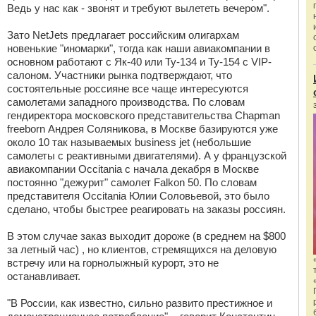
Ведь у нас как - звонят и требуют вылететь вечером".
Зато NetJets предлагает российским олигархам
новенькие "иномарки", тогда как наши авиакомпании в
основном работают с Як-40 или Ту-134 и Ту-154 с VIP-
салоном. Участники рынка подтверждают, что
состоятельные россияне все чаще интересуются
самолетами западного производства. По словам
гендиректора московского представительства Chapman
freeborn Андрея Соляникова, в Москве базируются уже
около 10 так называемых business jet (небольшие
самолеты с реактивными двигателями). А у французской
авиакомпании Occitania с начала декабря в Москве
постоянно "дежурит" самолет Falkon 50. По словам
представителя Occitania Юлии Соловьевой, это было
сделано, чтобы быстрее реагировать на заказы россиян.
В этом случае заказ выходит дороже (в среднем на $800
за летный час) , но клиентов, стремящихся на деловую
встречу или на горнолыжный курорт, это не
останавливает.
"В России, как известно, сильно развито престижное и