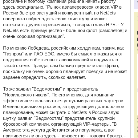
россияне и поэтому компания решила начать работу
здесь официально. "Рынок авиаперевозок класса VIP в
России быстро растущий и конкурентный, но NetJets
наверняка найдет здесь свою клиентуру и может
потеснить других перевозчиков, - говорил глава НРБ. - У
NetJets есть преимущество - большой флот [самолетов] и
очень хорошая организация".
По мнению Лебедева, российским холдингам, таким, как
"Газпром" или РАО ЕЭС, имело бы смысл отказаться от
содержания собственных авиакомпаний и подумать о
такой схеме. Правда, сам банкир предпочитает фрахт,
поскольку не очень хорошо планирует поездки и не может
заранее определить, сколько налетает.
То же заявил "Ведомостям" и представитель
"Норильского никеля". По его мнению, для компании
эффективнее пользоваться услугами разовых чартеров.
Именно динамизм россиян, затрудняющий долгосрочное
планирование, может сыграть с NetJets в России злую
шутку, заявил "Ведомостям" представитель крупной
брокерской компании, организующей VIP-чартеры. "В
Америке эта услуга действительно популярна, а вот
приживется ли она здесь - неизвестно, - говорит брокер. -