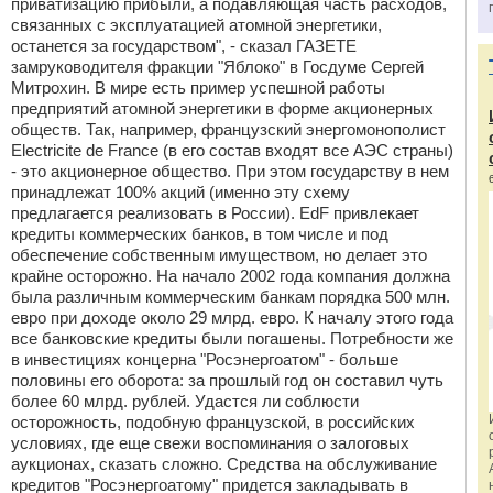
приватизацию прибыли, а подавляющая часть расходов,
связанных с эксплуатацией атомной энергетики,
останется за государством", - сказал ГАЗЕТЕ
замруководителя фракции "Яблоко" в Госдуме Сергей
Митрохин. В мире есть пример успешной работы
предприятий атомной энергетики в форме акционерных
обществ. Так, например, французский энергомонополист
Electricite de France (в его состав входят все АЭС страны)
- это акционерное общество. При этом государству в нем
принадлежат 100% акций (именно эту схему
предлагается реализовать в России). EdF привлекает
кредиты коммерческих банков, в том числе и под
обеспечение собственным имуществом, но делает это
крайне осторожно. На начало 2002 года компания должна
была различным коммерческим банкам порядка 500 млн.
евро при доходе около 29 млрд. евро. К началу этого года
все банковские кредиты были погашены. Потребности же
в инвестициях концерна "Росэнергоатом" - больше
половины его оборота: за прошлый год он составил чуть
более 60 млрд. рублей. Удастся ли соблюсти
осторожность, подобную французской, в российских
условиях, где еще свежи воспоминания о залоговых
аукционах, сказать сложно. Средства на обслуживание
кредитов "Росэнергоатому" придется закладывать в