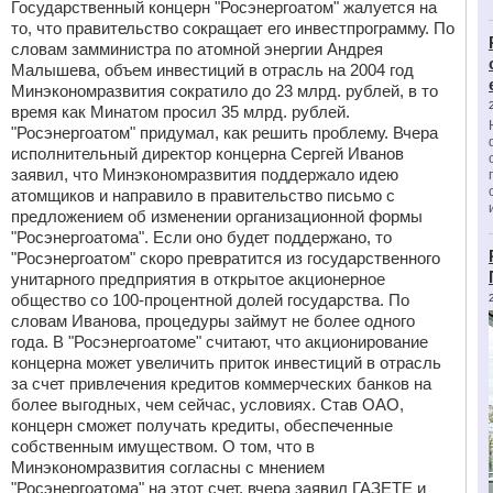
Государственный концерн "Росэнергоатом" жалуется на
то, что правительство сокращает его инвестпрограмму. По
словам замминистра по атомной энергии Андрея
Малышева, объем инвестиций в отрасль на 2004 год
Минэкономразвития сократило до 23 млрд. рублей, в то
время как Минатом просил 35 млрд. рублей.
"Росэнергоатом" придумал, как решить проблему. Вчера
исполнительный директор концерна Сергей Иванов
заявил, что Минэкономразвития поддержало идею
атомщиков и направило в правительство письмо с
предложением об изменении организационной формы
"Росэнергоатома". Если оно будет поддержано, то
"Росэнергоатом" скоро превратится из государственного
унитарного предприятия в открытое акционерное
общество со 100-процентной долей государства. По
словам Иванова, процедуры займут не более одного
года. В "Росэнергоатоме" считают, что акционирование
концерна может увеличить приток инвестиций в отрасль
за счет привлечения кредитов коммерческих банков на
более выгодных, чем сейчас, условиях. Став ОАО,
концерн сможет получать кредиты, обеспеченные
собственным имуществом. О том, что в
Минэкономразвития согласны с мнением
"Росэнергоатома" на этот счет, вчера заявил ГАЗЕТЕ и