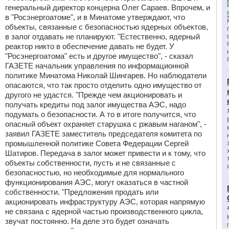
генеральный директор концерна Олег Сараев. Впрочем, и
в "Росэнергоатоме", и в Минатоме утверждают, что
объекты, связанные с безопасностью ядерных объектов,
в залог отдавать не планируют. "Естественно, ядерный
реактор никто в обеспечение давать не будет. У
"Росэнергоатома" есть и другое имущество", - сказал
ГАЗЕТЕ начальник управления по информационной
политике Минатома Николай Шингарев. Но наблюдатели
опасаются, что так просто отделить одно имущество от
другого не удастся. "Прежде чем акционировать и
получать кредиты под залог имущества АЭС, надо
подумать о безопасности. А то в итоге получится, что
опасный объект охраняет старушка с ржавым наганом", -
заявил ГАЗЕТЕ заместитель председателя комитета по
промышленной политике Совета Федерации Сергей
Шатиров. Передача в залог может привести и к тому, что
объекты собственности, пусть и не связанные с
безопасностью, но необходимые для нормального
функционирования АЭС, могут оказаться в частной
собственности. "Предложения продать или
акционировать инфраструктуру АЭС, которая напрямую
не связана с ядерной частью производственного цикла,
звучат постоянно. На деле это будет означать