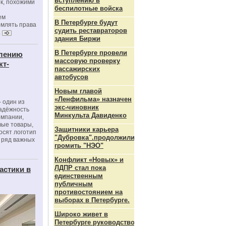
вступлению в
к, похожими
беспилотные войска
ем
В Петербурге будут
рмлять права
судить реставраторов
.
здания Биржи
В Петербурге провели
влению
массовую проверку
кт-
пассажирских
автобусов
Новым главой
«Ленфильма» назначен
 один из
экс-чиновник
адёжность
Минкульта Давиденко
омпании,
вые товары,
Защитники карьера
осят логотип
"Дубровка".продолжили
 ряд важных
громить "НЭО"
Конфликт «Новых» и
ЛДПР стал пока
астики в
единственным
публичным
противостоянием на
выборах в Петербурге.
Широко живет в
Петербурге руководство