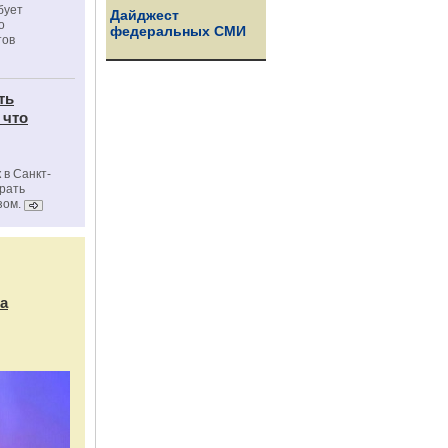
бует
Дайджест
о
федеральных СМИ
тов
ть
 что
 в Санкт-
брать
зом.
а