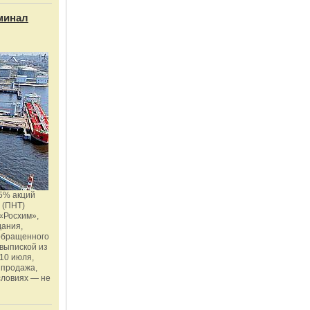
минал
5% акций
 (ПНТ)
«Росхим»,
дания,
 обращенного
 выпиской из
10 июля,
 продажа,
словиях — не