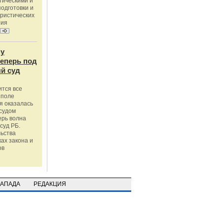
тическими и
одготовки и
ристических
ния
му
теперь под
й суд
ится все
 поле
я оказалась
судом
ерь волна
суд РБ.
льства
ах закона и
ов
ЗАПАДА
РЕДАКЦИЯ