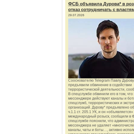
ФСБ объявила Дурова* в роз
отказ сотрудничать с властя
29.07.2026
Сооснователю Telegram Павлу Дурову
предъявили обвинение в содействии
террористической деятельности, соо
В спецслужбе обвинили его в том, что 
мессенджере действуют каналы и бот
спецслужб, террористических и экстр
организаций. Дурову* предъявлено о
ч.1.1 ст. 205.1 УК, и он «объявляется»
международный розыск, сообщили в 
спецслужбе пояснили, что администр
мессенджера не удаляет «многочисл
каналы, чаты и боты…, активно испо