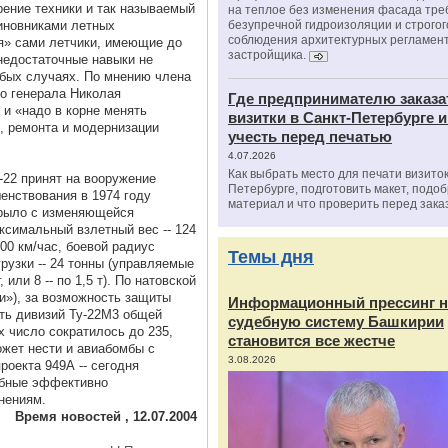
ение техники и так называемый
на теплое без изменения фасада тре
иновниками летных
безупречной гидроизоляции и строгог
соблюдения архитектурных регламен
я» сами летчики, имеющие до
застройщика.
 недостаточные навыки не
обых случаях. По мнению члена
го генерала Николая
Где предпринимателю заказа
 и «надо в корне менять
визитки в Санкт-Петербурге и
, ремонта и модернизации
учесть перед печатью
4.07.2026
Как выбрать место для печати визиток
22 принят на вооружение
Петербурге, подготовить макет, подо
енствования в 1974 году
материал и что проверить перед зака
крыло с изменяющейся
ксимальный взлетный вес -- 124
00 км/час, боевой радиус
Темы дня
рузки -- 24 тонны (управляемые
 или 8 -- по 1,5 т). По натовской
и»), за возможность защиты
Информационный прессинг н
ть дивизий Ту-22М3 общей
судебную систему Башкирии
х число сократилось до 235,
становится все жестче
ожет нести и авиабомбы с
3.08.2026
роекта 949А -- сегодня
обные эффективно
нениям.
Время новостей , 12.07.2004