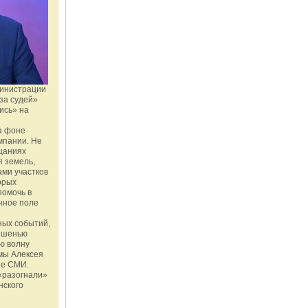
министрации
за судей»
ись» на
а фоне
мпании. Не
щаниях
 земель,
ми участков
орых
помочь в
нное поле
ных событий,
мишенью
ю волну
мы Алексея
ые СМИ.
«разогнали»
нского