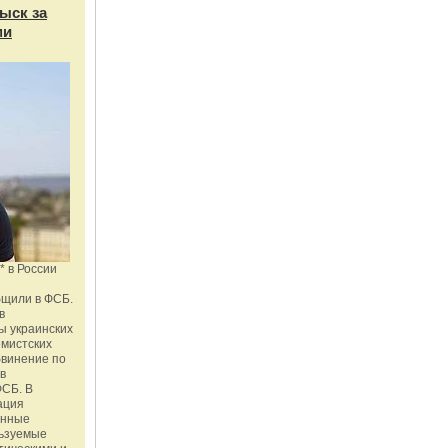
ыск за
ми
* в России
бщили в ФСБ.
в
ы украинских
емистских
бвинение по
 в
ФСБ. В
ация
енные
льзуемые