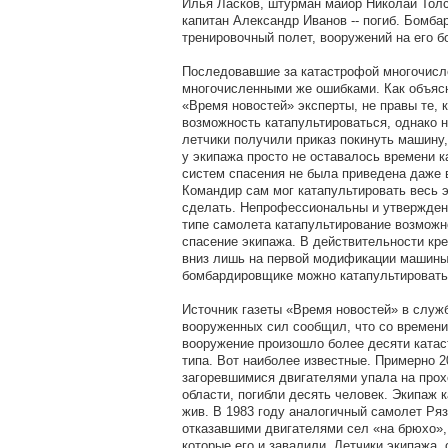
Илья Ласков, штурман майор Николай Толс
капитан Александр Иванов -- погиб. Бомб
тренировочный полет, вооружений на его б
Последовавшие за катастрофой многочисл
многочисленными же ошибками. Как объяс
«Время новостей» эксперты, не правы те, 
возможность катапультироваться, однако н
летчики получили приказ покинуть машину,
у экипажа просто не оставалось времени ка
систем спасения не была приведена даже 
Командир сам мог катапультировать весь э
сделать. Непрофессиональны и утверждени
типе самолета катапультирование возможн
спасение экипажа. В действительности кр
вниз лишь на первой модификации машины
бомбардировщике можно катапультировать
Источник газеты «Время новостей» в служ
вооруженных сил сообщил, что со времени
вооружение произошло более десяти катас
типа. Вот наиболее известные. Примерно 2
загоревшимися двигателями упала на прох
области, погибли десять человек. Экипаж 
жив. В 1983 году аналогичный самолет Ряз
отказавшими двигателями сел «на брюхо»,
которые его и завалили. Летчики экипажа,