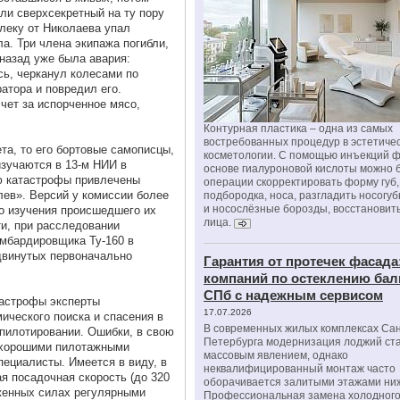
ли сверхсекретный на ту пору
леку от Николаева упал
ла. Три члена экипажа погибли,
назад уже была авария:
сь, черканул колесами по
тора и повредил его.
чет за испорченное мясо,
Контурная пластика – одна из самых
востребованных процедур в эстетиче
та, то его бортовые самописцы,
косметологии. С помощью инъекций 
изучаются в 13-м НИИ в
основе гиалуроновой кислоты можно 
ю катастрофы привлечены
операции скорректировать форму губ, 
ев». Версий у комиссии более
подбородка, носа, разгладить носогу
и носослёзные борозды, восстановить
го изучения происшедшего их
лица.
ти, при расследовании
омбардировщика Ту-160 в
двинутых первоначально
Гарантия от протечек фасада
компаний по остеклению бал
СПб с надежным сервисом
тастрофы эксперты
17.07.2026
ического поиска и спасения в
В современных жилых комплексах Сан
 пилотировании. Ошибки, в свою
Петербурга модернизация лоджий ст
 хорошими пилотажными
массовым явлением, однако
ециалисты. Имеется в виду, в
неквалифицированный монтаж часто
ая посадочная скорость (до 320
оборачивается залитыми этажами ни
уженных силах регулярными
Профессиональная замена холодного