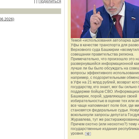
|
|
Поделиться
06.2026)
Темой «использования автопарка ад
Уфы в качестве транспорта для разво
Верховного суда Башкирии «возмутил
совещании правительства региона.
Примечательно, что произошло это н
развернувшейся информационной ка
лучше ли бы было обсуждать на сове
вопросы эффективного использования
например, с подозрительными обмена
в Уфе на 21 млрд рублей, возврат кот
государству, кто знает, мог бы сильно 
поддержке бойцов СВО. Информацио
Башкирии, порой, удивляющее своей
избирательностью в оценке тех или и
все чаще напоминает поле боя, где 
становятся федеральные судьи. Нову
всколыхнули запросы депутата Госду
Журавлева, тут же растиражированн
Причем охотно (или неохотно?) тему 
государственные издания республика
уровня.