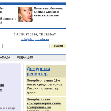
бы
Пугачева обвинила
а»
Ксению Собчак в
вымогательстве
й ценности
га
6 AUGUST 2026, THURSDAY
info@lenpravda.ru
ЗАПАДА
РЕДАКЦИЯ
Дежурный
репортер
Петербург занял 11-е
место среди регионов
на
России по качеству
ам
дорог
Петербургская
консерватория стала
агитировать ко
on всё чаще