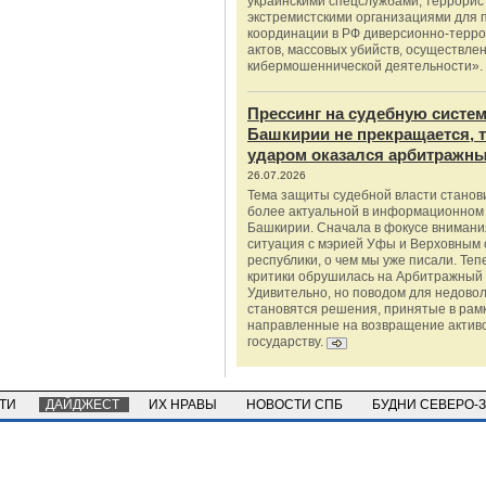
украинскими спецслужбами, террорис
экстремистскими организациями для п
координации в РФ диверсионно-терро
актов, массовых убийств, осуществле
кибермошеннической деятельности».
Прессинг на судебную систе
Башкирии не прекращается, 
ударом оказался арбитражны
26.07.2026
Тема защиты судебной власти станов
более актуальной в информационном
Башкирии. Сначала в фокусе внимани
ситуация с мэрией Уфы и Верховным 
республики, о чем мы уже писали. Теп
критики обрушилась на Арбитражный 
Удивительно, но поводом для недово
становятся решения, принятые в рамк
направленные на возвращение актив
государству.
СТИ
ДАЙДЖЕСТ
ИХ НРАВЫ
НОВОСТИ СПБ
БУДНИ СЕВЕРО-