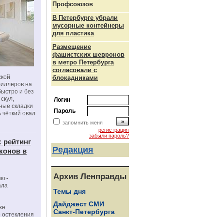
Профсоюзов
В Петербурге убрали
мусорные контейнеры
для пластика
Размещение
фашистских шевронов
в метро Петербурга
согласовали с
ской
блокадниками
филлеров на
быстро и без
скул,
Логин
бные складки
Пароль
 чёткий овал
запомнить меня
регистрация
забыли пароль?
: рейтинг
Редакция
конов в
Архив Ленправды
кт-
ала
Темы дня
Дайджест СМИ
же.
Санкт-Петербурга
 остекления