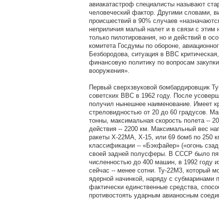
авиакатастроф специалисты называют стар
человеческий фактор. Другими словами, в
происшествий в 90% случаев «назначаютс
неприличия малый налет и в связи с этим
только пилотирования, но и действий в ос
комитета Госдумы по обороне, авиационно
Безбородова, ситуация в ВВС критическая,
финансовую политику по вопросам закупки
вооружения».
Первый сверхзвуковой бомбардировщик Ту-
советских ВВС в 1962 году. После усоверш
получил нынешнее наименование. Имеет 
стреловидностью от 20 до 60 градусов. Ма
тонны, максимальная скорость полета -- 20
действия -- 2200 км. Максимальный вес наг
ракеты Х-22МА, Х-15, или 69 бомб по 250 кг,
классификации -- «Бэкфайер» («огонь сзад
своей задней полусферы. В СССР было пя
численностью до 400 машин, в 1992 году и
сейчас -- менее сотни. Ту-22М3, который м
ядерной начинкой, наряду с субмаринами п
фактически единственные средства, спос
противостоять ударным авианосным соеди