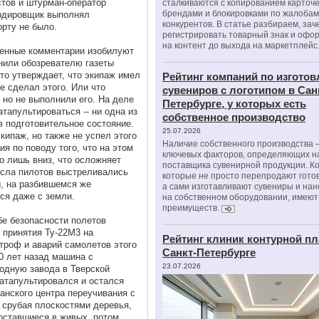
тов и штурман-оператор
сталкиваются с копированием карточе
брендами и блокировками по жалобам
ардировщик выполнял
конкурентов. В статье разбираем, зач
орту не было.
регистрировать товарный знак и офо
на контент до выхода на маркетплейс
енные комментарии изобилуют
нили обозревателю газеты
кто утверждает, что экипаж имел
Рейтинг компаний по изгото
е сделал этого. Или что
сувениров с логотипом в Сан
 но не выполнили его. На деле
Петербурге, у которых есть
тапультироваться -- ни одна из
собственное производство
в подготовительное состояние.
25.07.2026
кипаж, но также не успел этого
Наличие собственного производства –
я по поводу того, что на этом
ключевых факторов, определяющих н
о лишь вниз, что осложняет
поставщика сувенирной продукции. К
есла пилотов выстреливались
которые не просто перепродают гото
, на разбившемся же
а сами изготавливают сувениры и нан
ся даже с земли.
на собственном оборудовании, имеют
преимуществ.
бе безопасности полетов
 принятия Ту-22М3 на
Рейтинг клиник контурной пл
троф и аварий самолетов этого
Санкт-Петербурге
0 лет назад машина с
23.07.2026
одную завода в Тверской
катапультировался и остался
анского центра переучивания с
 срубая плоскостями деревья,
 оставшиеся в живых, потом