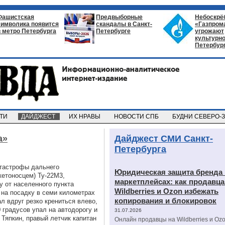
Фашистская
Предвыборные
Небоскрё
символика появится
скандалы в Санкт-
«Газпром
в метро Петербурга
Петербурге
угрожают
культурно
Петербур
СТИ
ДАЙДЖЕСТ
ИХ НРАВЫ
НОВОСТИ СПБ
БУДНИ СЕВЕРО-
а»
Дайджест СМИ Санкт-
Петербурга
тастрофы дальнего
Юридическая защита бренда 
кетоносцем) Ту-22М3,
маркетплейсах: как продавц
у от населенного пункта
Wildberries и Ozon избежать
 на посадку в семи километрах
копирования и блокировок
л вдруг резко крениться влево,
 градусов упал на автодорогу и
31.07.2026
 Тяпкин, правый летчик капитан
Онлайн продавцы на Wildberries и Oz