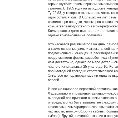
горько шутили: таким образом замаскирова
самолет. В 1985 году на аэродроме непода
Ту-22М3, у которого отломилась часть кры
один остался жив. В Сольцах же лет семь 
самолет при посадке, чрезмерно снизивши
крыше железнодорожного вагона-рефрижера
Коммерсанты даже выставляли летчикам с
однако компенсации не получили.
Что касается разбившегося на днях самоле
а также основные узлы и агрегаты сейчас 
подмосковных Люберцах. К расследовани
представители фирмы-разработчика «Тупол
чем достаточно, однако по мере детально
число с изначальных 25 упало до 10. Кста
прошлогодней трагедии стратегического б
Энгельсе не подтвердилась ни одна из вы
версий.
И все же наиболее вероятной причиной ка
Федерального управления авиационно-косм
очередной раз признали ошибки экипажа в
очередь, могли быть вызваны не слишком
качествами бомбардировщика, отмечают сп
частности, плохой обзор из кабины, больш
км/час). Другой причиной ставших в воор