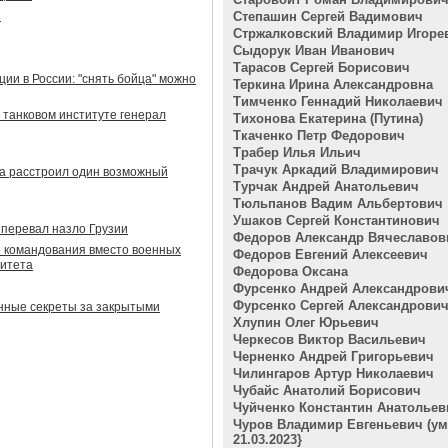
ы
Степашин Сергей Вадимович
Стржалковский Владимир Игоре
Сыдорук Иван Иванович
Тарасов Сергей Борисович
ии в России: "снять бойца" можно
Теркина Ирина Александровна
Тимченко Геннадий Николаевич
 танковом институте генерал
Тихонова Екатерина (Путина)
Ткаченко Петр Федорович
Трабер Илья Ильич
Трачук Аркадий Владимирович
а расстроил один возможный
Турчак Андрей Анатольевич
Тюльпанов Вадим Альбертович
Ушаков Сергей Константинович
 перевал назло Грузии
Федоров Александр Вячеславов
 командования вместо военных
Федоров Евгений Алексеевич
литета
Федорова Оксана
Фурсенко Андрей Александрови
Фурсенко Сергей Александрови
енные секреты за закрытыми
Хлупин Олег Юрьевич
Черкесов Виктор Васильевич
Черненко Андрей Григорьевич
Чилингаров Артур Николаевич
Чубайс Анатолий Борисович
Чуйченко Константин Анатольев
Чуров Владимир Евгеньевич (у
21.03.2023}