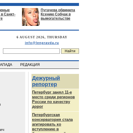
орные
Пугачева обвинила
в Санкт-
Ксению Собчак в
ге
вымогательстве
6 AUGUST 2026, THURSDAY
info@lenpravda.ru
ЗАПАДА
РЕДАКЦИЯ
Дежурный
репортер
Петербург занял 11-е
место среди регионов
России по качеству
ч
дорог
Петербургская
консерватория стала
агитировать ко
вступлению в
ич