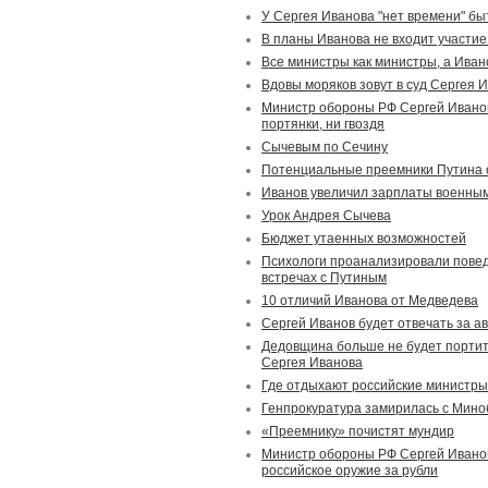
У Сергея Иванова "нет времени" б
В планы Иванова не входит участие
Все министры как министры, а Иван
Вдовы моряков зовут в суд Сергея 
Министр обороны РФ Сергей Иванов:
портянки, ни гвоздя
Сычевым по Сечину
Потенциальные преемники Путина 
Иванов увеличил зарплаты военным
Урок Андрея Сычева
Бюджет утаенных возможностей
Психологи проанализировали пове
встречах с Путиным
10 отличий Иванова от Медведева
Сергей Иванов будет отвечать за 
Дедовщина больше не будет порти
Сергея Иванова
Где отдыхают российские министры
Генпрокуратура замирилась с Мин
«Преемнику» почистят мундир
Министр обороны РФ Сергей Ивано
российское оружие за рубли