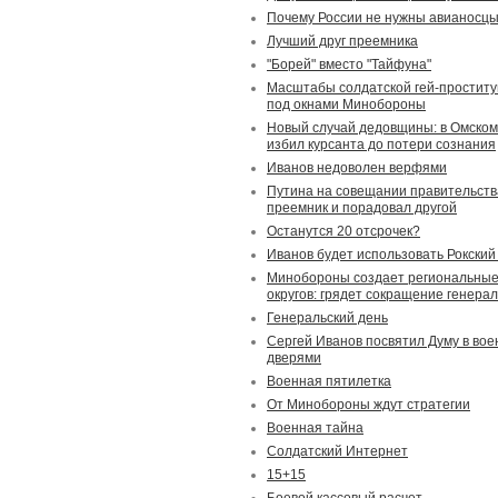
Почему России не нужны авианосц
Лучший друг преемника
"Борей" вместо "Тайфуна"
Масштабы солдатской гей-проституц
под окнами Минобороны
Новый случай дедовщины: в Омском
избил курсанта до потери сознания
Иванов недоволен верфями
Путина на совещании правительств
преемник и порадовал другой
Останутся 20 отсрочек?
Иванов будет использовать Рокский
Минобороны создает региональные
округов: грядет сокращение генера
Генеральский день
Сергей Иванов посвятил Думу в во
дверями
Военная пятилетка
От Минобороны ждут стратегии
Военная тайна
Солдатский Интернет
15+15