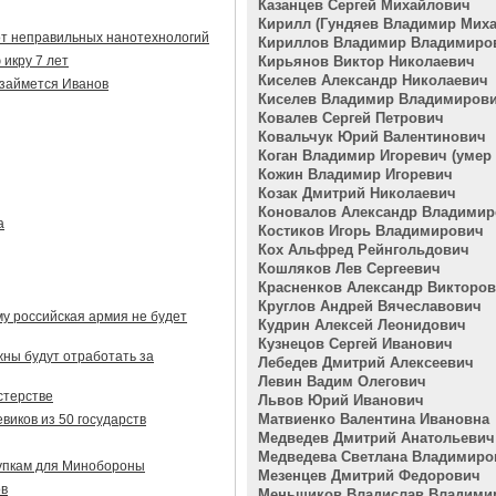
Казанцев Сергей Михайлович
Кирилл (Гундяев Владимир Мих
от неправильных нанотехнологий
Кириллов Владимир Владимиро
 икру 7 лет
Кирьянов Виктор Николаевич
Киселев Александр Николаевич
займется Иванов
Киселев Владимир Владимиров
Ковалев Сергей Петрович
Ковальчук Юрий Валентинович
Коган Владимир Игоревич (умер 2
Кожин Владимир Игоревич
Козак Дмитрий Николаевич
Коновалов Александр Владими
а
Костиков Игорь Владимирович
Кох Альфред Рейнгольдович
Кошляков Лев Сергеевич
Красненков Александр Викторо
Круглов Андрей Вячеславович
у российская армия не будет
Кудрин Алексей Леонидович
Кузнецов Сергей Иванович
ны будут отработать за
Лебедев Дмитрий Алексеевич
Левин Вадим Олегович
стерстве
Львов Юрий Иванович
Матвиенко Валентина Ивановна
виков из 50 государств
Медведев Дмитрий Анатольевич
Медведева Светлана Владимиро
купкам для Минобороны
Мезенцев Дмитрий Федорович
ов
Меньщиков Владислав Владими