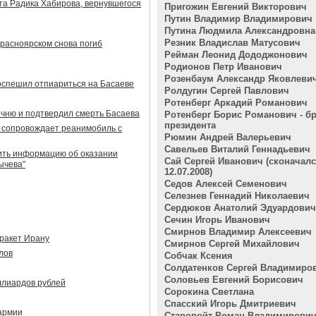
та Радика Хабирова, вернувшегося
Пригожин Евгений Викторович
Путин Владимир Владимирович
Путина Людмила Александровна
Резник Владислав Матусович
Красноярском снова погиб
Рейман Леонид Дододжонович
Родионов Петр Иванович
Розенбаум Александр Яковлеви
оспешил отпиариться на Басаеве
Ролдугин Сергей Павлович
Ротенберг Аркадий Романович
чню и подтвердил смерть Басаева
Ротенберг Борис Романович - бр
президента
 сопровождает реанимобиль с
Рюмин Андрей Валерьевич
Савельев Виталий Геннадьевич
ить информацию об оказании
Сай Сергей Иванович (сконачал
ычева"
12.07.2008)
Седов Алексей Семенович
Селезнев Геннадий Николаевич
Сердюков Анатолий Эдуардович
Сечин Игорь Иванович
Смирнов Владимир Алексеевич
 ракет Ирану
Смирнов Сергей Михайлович
лов
Собчак Ксения
Солдатенков Сергей Владимиро
Соловьев Евгений Борисович
ллиардов рублей
Сорокина Светлана
Спасский Игорь Дмитриевич
 армии
Старовойт Роман Владимирови