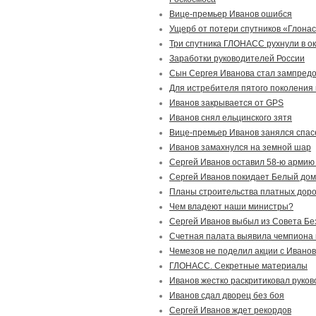
Вице-премьер Иванов ошибся
Ущерб от потери спутников «Глона
Три спутника ГЛОНАСС рухнули в о
Заработки руководителей России
Сын Сергея Иванова стал зампред
Для истребителя пятого поколения 
Иванов закрывается от GPS
Иванов снял ельцинского зятя
Вице-премьер Иванов занялся спа
Иванов замахнулся на земной шар
Сергей Иванов оставил 58-ю армию
Сергей Иванов покидает Белый дом
Планы строительства платных дорог
Чем владеют наши министры?
Сергей Иванов выбыл из Совета Бе
Счетная палата выявила чемпиона 
Чемезов не поделил акции с Ивано
ГЛОНАСС. Секретные материалы
Иванов жестко раскритиковал руков
Иванов сдал дворец без боя
Сергей Иванов ждет рекордов