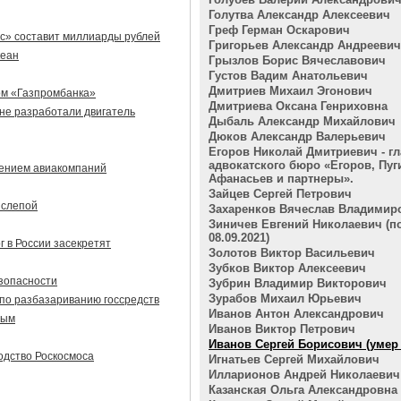
Голутва Александр Алексеевич
Греф Герман Оскарович
сс» составит миллиарды рублей
Григорьев Александр Андреевич
кеан
Грызлов Борис Вячеславович
Густов Вадим Анатольевич
Дмитриев Михаил Эгонович
ом «Газпромбанка»
Дмитриева Оксана Генриховна
не разработали двигатель
Дыбаль Александр Михайлович
Дюков Александр Валерьевич
Егоров Николай Дмитриевич - гл
адвокатского бюро «Егоров, Пуг
сением авиакомпаний
Афанасьев и партнеры».
Зайцев Сергей Петрович
 слепой
Захаренков Вячеслав Владимир
Зиничев Евгений Николаевич (п
08.09.2021)
 в России засекретят
Золотов Виктор Васильевич
Зубков Виктор Алексеевич
зопасности
Зубрин Владимир Викторович
Зурабов Михаил Юрьевич
по разбазариванию госсредств
Иванов Антон Александрович
вым
Иванов Виктор Петрович
Иванов Сергей Борисович (умер 2
одство Роскосмоса
Игнатьев Сергей Михайлович
Илларионов Андрей Николаевич
Казанская Ольга Александровна