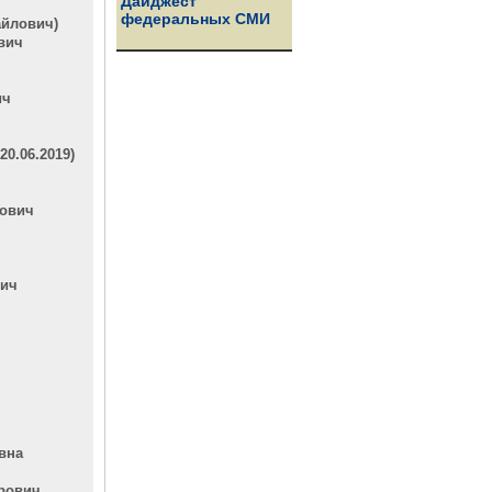
Дайджест
федеральных СМИ
айлович)
вич
ич
0.06.2019)
рович
вич
вна
рович