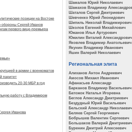
Шамалов Юрий Николаевич
Шамахов Владимир Александро
Шаталов Сергей Дмитриевич
Шевченко Юрий Леонидович
олитические позиции на Востоке
Шипиль Николай Владимирович
р обороны Сергей Иванов
Школов Евгений Михайлович
нгам первого вице-премьера
Южанов Илья Артурович
Южилин Виталий Александрови
Яковлев Владимир Анатольевич
Якунин Владимир Иванович
Яшин Валерий Николаевич
семьи»
Региональная элита
ррупцией в армии с военкоматов
Алиханов Антон Андреевич
й паритет
Амосов Михаил Иванович
Афанасьев Александр
оизводить 20-30 МБР в год
Барканов Владимир Васильевич
Батожок Наталья Игоревна
льную работу с Владимиром
Беглов Александр Дмитриевич
Бездудный Юрий Васильевич
Бельский Александр Николаеви
Сергея Иванова
Беляев Сергей Георгиевич
Бобрышев Валентин Сергеевич
Большаков Валерий Дмитриеви
Буренин Дмитрий Алексеевич