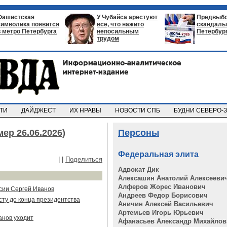
Фашистская
У Чубайса арестуют
Предвыб
символика появится
все, что нажито
скандалы 
в метро Петербурга
непосильным
Петербур
трудом
СТИ
ДАЙДЖЕСТ
ИХ НРАВЫ
НОВОСТИ СПБ
БУДНИ СЕВЕРО-
ер 26.06.2026)
Персоны
Федеральная элита
|
|
Поделиться
Адвокат Дик
Алексашин Анатолий Алексееви
Алферов Жорес Иванович
сии Сергей Иванов
Андреев Федор Борисович
сту до конца президентства
Аничин Алексей Васильевич
Артемьев Игорь Юрьевич
анов уходит
Афанасьев Александр Михайлов