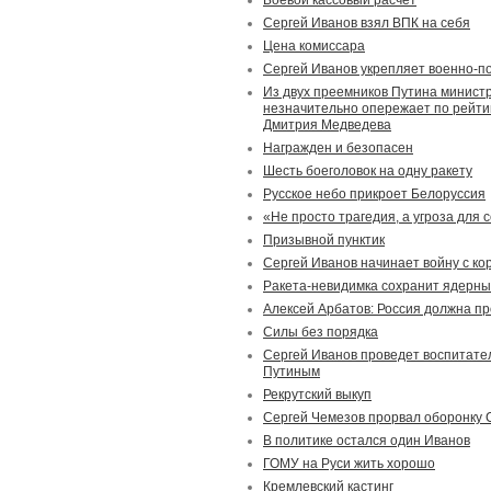
Боевой кассовый расчет
Сергей Иванов взял ВПК на себя
Цена комиссара
Сергей Иванов укрепляет военно-п
Из двух преемников Путина минист
незначительно опережает по рейти
Дмитрия Медведева
Награжден и безопасен
Шесть боеголовок на одну ракету
Русское небо прикроет Белоруссия
«Не просто трагедия, а угроза для 
Призывной пунктик
Сергей Иванов начинает войну с ко
Ракета-невидимка сохранит ядерны
Алексей Арбатов: Россия должна пр
Силы без порядка
Сергей Иванов проведет воспитате
Путиным
Рекрутский выкуп
Сергей Чемезов прорвал оборонку 
В политике остался один Иванов
ГОМУ на Руси жить хорошо
Кремлевский кастинг