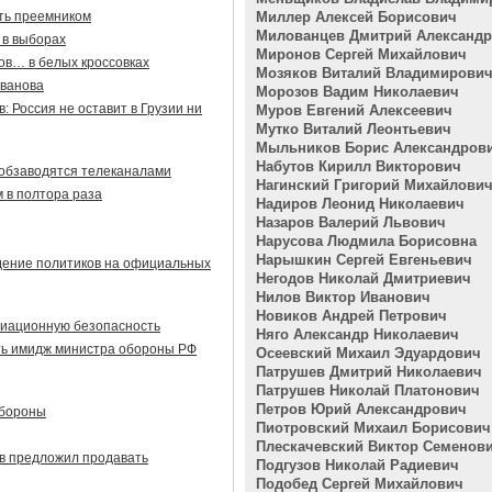
ыть преемником
Миллер Алексей Борисович
Милованцев Дмитрий Александ
 в выборах
Миронов Сергей Михайлович
ов… в белых кроссовках
Мозяков Виталий Владимирови
Иванова
Морозов Вадим Николаевич
 Россия не оставит в Грузии ни
Муров Евгений Алексеевич
Мутко Виталий Леонтьевич
Мыльников Борис Александров
Набутов Кирилл Викторович
обзаводятся телеканалами
Нагинский Григорий Михайлови
 в полтора раза
Надиров Леонид Николаевич
Назаров Валерий Львович
Нарусова Людмила Борисовна
Нарышкин Сергей Евгеньевич
дение политиков на официальных
Негодов Николай Дмитриевич
Нилов Виктор Иванович
Новиков Андрей Петрович
авиационную безопасность
Няго Александр Николаевич
ть имидж министра обороны РФ
Осеевский Михаил Эдуардович
Патрушев Дмитрий Николаевич
Патрушев Николай Платонович
Петров Юрий Александрович
обороны
Пиотровский Михаил Борисович
Плескачевский Виктор Семенов
в предложил продавать
Подгузов Николай Радиевич
Подобед Сергей Михайлович