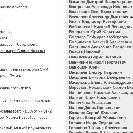
Баканов Дмитрий Владимирови
Бастрыкин Александр Иванович
ным по алмазам
Белозеров Олег Валентинович
Беспалов Александр Дмитриеви
ет
Бланк Владимир Викторович
Бобровский Николай Леонидови
Болдырев Юрий Юрьевич
апелло
Боллоев Таймураз Казбекович
 все
Большаков Алексей Алексеевич
ректоров «Ростелекома»
Бортников Александр Васильев
нистрации Сергея Иванова
Валуев Николай
Ванинский Борис Львович
Ваничкин Михаил Георгиевич
Ванюшин Юрий
ова с представителями СМИ
Васильев Виктор Петрович
ского Путину
Васильев Дмитрий Валерьевич
Васильева Елена Александровн
Веревкин-Рохальский Сергей В
рацию президента
Винниченко Николай Александр
Волков Юрий Николаевич
одителя для своего страхового
Волочкова Анастасия
Волчек Денис Геннадьевич
хованы всего на 5% от их цены
Вязалов Сергей Юрьевич
ссу Москва-Петербург через
Гергиев Валерий Абисалович
Голиков Игорь Федорович
Голикова Татьяна Алексеевна
ирмой, близкой к руководству
Голубев Валерий Александрови