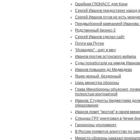
Ошейник ГЛОНАСС для Кони
Сергей Иванов предостерег народ 
Сергей Иванов готов не есть черную
Предвыборной кампанией Иванова 
Родственный бизнес-2
Сергей Иванов сделал сайт
Почти как Путин
"Искандер" - щит и меч
Иванов против эстонского кефира
Суды поработали на имидж Иванов
Иванов повышен до Медведева
Ящик черный, бездонный
Царь министра обороны
Глава Минобороны объяснил, почем
полностью контрактной
Иванов: Студенты-бюджетники долж
образование
Иванов ловит "кротов" в своем мини
Спецназ ГРУ уничтожил в Чечне бое
Гарнизоны уполовинят
В России появится агентство по за
Министр обороны наказал генерал