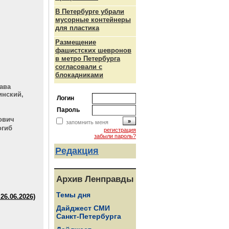
В Петербурге убрали
мусорные контейнеры
для пластика
Размещение
фашистских шевронов
в метро Петербурга
согласовали с
блокадниками
ава
инский,
Логин
Пароль
ович
запомнить меня
огиб
регистрация
забыли пароль?
Редакция
Архив Ленправды
Темы дня
6.06.2026)
Дайджест СМИ
Санкт-Петербурга