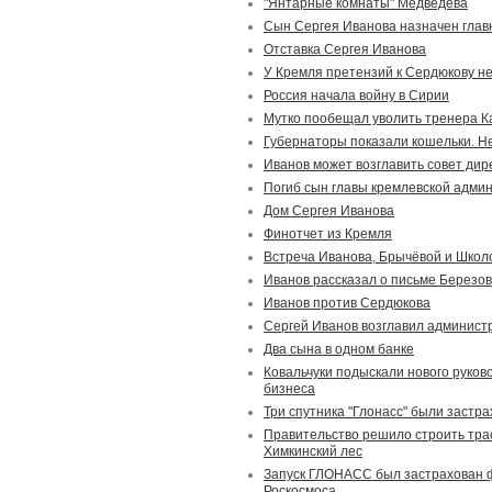
"Янтарные комнаты" Медведева
Сын Сергея Иванова назначен глав
Отставка Сергея Иванова
У Кремля претензий к Сердюкову н
Россия начала войну в Сирии
Мутко пообещал уволить тренера К
Губернаторы показали кошельки. Не
Иванов может возглавить совет ди
Погиб сын главы кремлевской адми
Дом Сергея Иванова
Финотчет из Кремля
Встреча Иванова, Брычёвой и Школ
Иванов рассказал о письме Березов
Иванов против Сердюкова
Сергей Иванов возглавил админист
Два сына в одном банке
Ковальчуки подыскали нового руков
бизнеса
Три спутника "Глонасс" были застра
Правительство решило строить тра
Химкинский лес
Запуск ГЛОНАСС был застрахован ф
Роскосмоса