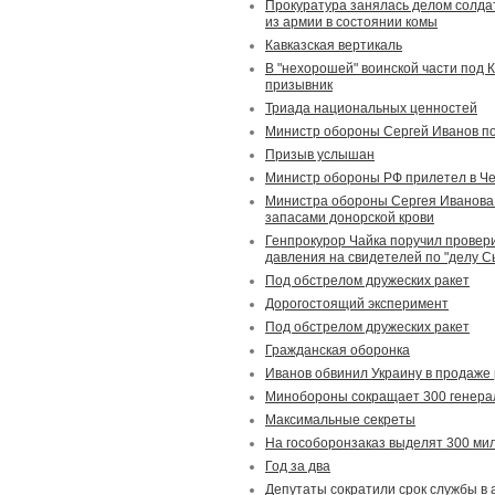
Прокуратура занялась делом солда
из армии в состоянии комы
Кавказская вертикаль
В "нехорошей" воинской части под 
призывник
Триада национальных ценностей
Министр обороны Сергей Иванов п
Призыв услышан
Министр обороны РФ прилетел в Че
Министра обороны Сергея Иванова
запасами донорской крови
Генпрокурор Чайка поручил провер
давления на свидетелей по "делу С
Под обстрелом дружеских ракет
Дорогостоящий эксперимент
Под обстрелом дружеских ракет
Гражданская оборонка
Иванов обвинил Украину в продаже
Минобороны сокращает 300 генера
Максимальные секреты
На гособоронзаказ выделят 300 ми
Год за два
Депутаты сократили срок службы в