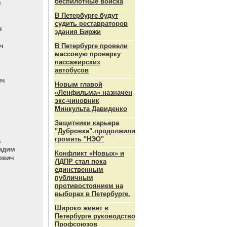
беспилотные войска
ч
В Петербурге будут
судить реставраторов
ч
здания Биржи
ч
В Петербурге провели
массовую проверку
пассажирских
автобусов
ич
Новым главой
«Ленфильма» назначен
экс-чиновник
Минкульта Давиденко
Защитники карьера
"Дубровка".продолжили
громить "НЭО"
а
ладим
Конфликт «Новых» и
ович
ЛДПР стал пока
единственным
публичным
противостоянием на
выборах в Петербурге.
Широко живет в
Петербурге руководство
Профсоюзов
ч