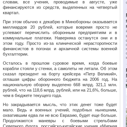
словам, все учения, проводимые в августе, уже
финансируются из средств, выделенных на четвертый
квартал.
При этом обычно к декабрю в Минобороны оказывается
миллиардов 20 рублей, которые вовремя просто не
успевают перечислить оборонным предприятиям и в
коммунальные платежи. Наверняка останутся они и в
этом году. Просто из-за клинической нерасторопности
финансистов в погонах и архаичной системы военной
бухгалтерии.
Осталось в прошлом суровое время, когда боевые
корабли стояли у стенки, а самолеты не летали. Об этом
сказал президент на борту крейсера «Петр Великий»,
оглашая цифры оборонного бюджета на 2006 год. На
национальную оборону выделено 668 млрд. 321,1 млн.
рублей, что на 118,6 млрд. рублей, или на 21,6%, больше,
чем в бюджете текущего года.
Но закрадывается мысль, что этих денег тоже будет
мало. Ведь и военных учений, подобных нынешним,
охватившим едва ли не всю Евразию, будет еще больше.
Продолжаются маневры с боевыми стрельбами
Северного флота, российско-китайские учения «Мирная