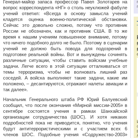
Генерал-майор запаса профессор Павел Золотарев на
вопрос корреспондента «НГ» о столь неуклюжей фабуле
учений ответил: «Всегда в основу замысла учений
кладется оценка военно-политической обстановки.
Сейчас это довольно сложно, потому что противник
России не обозначен, как и противник США. В то же
время к нашим учениям повышенное внимание, потому
что ничего подобного долго не было. Поэтому в сценарии
учений не должно быть повода для подозрений в
подготовке реальной войны. Вот и вынуждены сочинять
различные ситуации, чтобы ставить войскам учебные
задачи. Легче всего в этой ситуации отталкиваться от
темы терроризма, чтобы не волновать лишний раз
соседей. А войска выполняют такие задачи, какие им
положено, – десантируются, отражают налеты авиации и
так далее».
Начальник Генерального штаба РФ Юрий Балуевский
сообщил, что после окончания «Мирной миссии-2005» в
сентябре состоятся учения в рамках Шанхайской
организации сотрудничества (ШОС). И хотя никаких
подробностей пока не приводится, понятно, что учения
будут антитеррористическими и с участием всех 6
членов ШОС. Подобные учения «Содружество-2003»