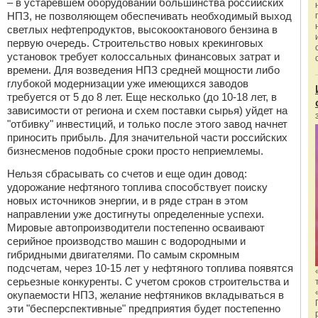
– в устаревшем оборудовании большинства российских
НПЗ, не позволяющем обеспечивать необходимый выход
светлых нефтепродуктов, высокооктанового бензина в
первую очередь. Строительство новых крекинговых
установок требует колоссальных финансовых затрат и
времени. Для возведения НПЗ средней мощности либо
глубокой модернизации уже имеющихся заводов
требуется от 5 до 8 лет. Еще несколько (до 10-18 лет, в
зависимости от региона и схем поставки сырья) уйдет на
"отбивку" инвестиций, и только после этого завод начнет
приносить прибыль. Для значительной части российских
бизнесменов подобные сроки просто неприемлемы.
Нельзя сбрасывать со счетов и еще один довод:
удорожание нефтяного топлива способствует поиску
новых источников энергии, и в ряде стран в этом
направлении уже достигнуты определенные успехи.
Мировые автопроизводители постепенно осваивают
серийное производство машин с водородными и
гибридными двигателями. По самым скромным
подсчетам, через 10-15 лет у нефтяного топлива появятся
серьезные конкуренты. С учетом сроков строительства и
окупаемости НПЗ, желание нефтяников вкладываться в
эти "бесперспективные" предприятия будет постепенно