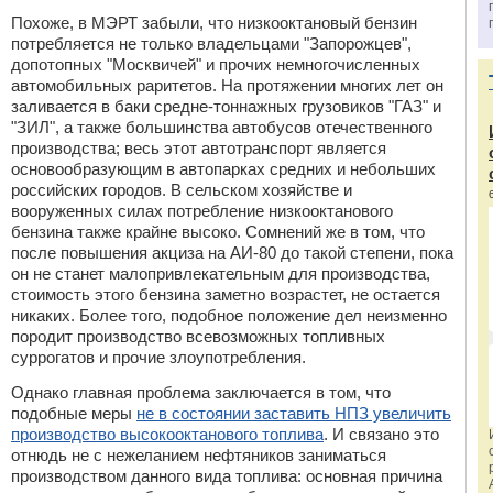
Похоже, в МЭРТ забыли, что низкооктановый бензин
потребляется не только владельцами "Запорожцев",
допотопных "Москвичей" и прочих немногочисленных
автомобильных раритетов. На протяжении многих лет он
заливается в баки средне-тоннажных грузовиков "ГАЗ" и
"ЗИЛ", а также большинства автобусов отечественного
производства; весь этот автотранспорт является
основообразующим в автопарках средних и небольших
российских городов. В сельском хозяйстве и
вооруженных силах потребление низкооктанового
бензина также крайне высоко. Сомнений же в том, что
после повышения акциза на АИ-80 до такой степени, пока
он не станет малопривлекательным для производства,
стоимость этого бензина заметно возрастет, не остается
никаких. Более того, подобное положение дел неизменно
породит производство всевозможных топливных
суррогатов и прочие злоупотребления.
Однако главная проблема заключается в том, что
подобные меры
не в состоянии заставить НПЗ увеличить
производство высокооктанового топлива
. И связано это
отнюдь не с нежеланием нефтяников заниматься
производством данного вида топлива: основная причина