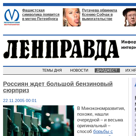
Фашистская
Пугачева обвинила
символика появится
Ксению Собчак в
в метро Петербурга
вымогательстве
ТЕМЫ ДНЯ
НОВОСТИ
ДАЙДЖЕСТ
ИХ Н
Россиян ждет большой бензиновый
сюрприз
22.11.2005 00:01
В Минэкономразвития,
похоже, нашли
очередной – и весьма
оригинальный –
способ
борьбы с