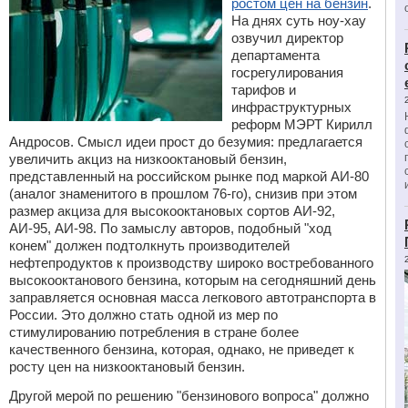
ростом цен на бензин
.
На днях суть ноу-хау
озвучил директор
департамента
госрегулирования
тарифов и
инфраструктурных
реформ МЭРТ Кирилл
Андросов. Смысл идеи прост до безумия: предлагается
увеличить акциз на низкооктановый бензин,
представленный на российском рынке под маркой АИ-80
(аналог знаменитого в прошлом 76-го), снизив при этом
размер акциза для высокооктановых сортов АИ-92,
АИ-95, АИ-98. По замыслу авторов, подобный "ход
конем" должен подтолкнуть производителей
нефтепродуктов к производству широко востребованного
высокооктанового бензина, которым на сегодняшний день
заправляется основная масса легкового автотранспорта в
России. Это должно стать одной из мер по
стимулированию потребления в стране более
качественного бензина, которая, однако, не приведет к
росту цен на низкооктановый бензин.
Другой мерой по решению "бензинового вопроса" должно