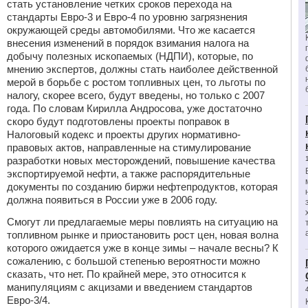
стать установление четких сроков перехода на
стандарты Евро-3 и Евро-4 по уровню загрязнения
окружающей среды автомобилями. Что же касается
внесения изменений в порядок взимания налога на
добычу полезных ископаемых (НДПИ), которые, по
мнению экспертов, должны стать наиболее действенной
мерой в борьбе с ростом топливных цен, то льготы по
налогу, скорее всего, будут введены, но только с 2007
года. По словам Кирилла Андросова, уже достаточно
скоро будут подготовлены проекты поправок в
Налоговый кодекс и проекты других нормативно-
правовых актов, направленные на стимулирование
разработки новых месторождений, повышение качества
экспортируемой нефти, а также распорядительные
документы по созданию биржи нефтепродуктов, которая
должна появиться в России уже в 2006 году.
Смогут ли предлагаемые меры повлиять на ситуацию на
топливном рынке и приостановить рост цен, новая волна
которого ожидается уже в конце зимы – начале весны? К
сожалению, с большой степенью вероятности можно
сказать, что нет. По крайней мере, это относится к
манипуляциям с акцизами и введением стандартов
Евро-3/4.